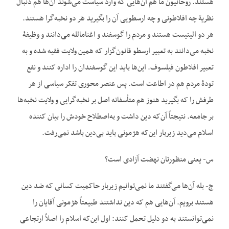
هستند. روحانیون ما هم آن‌هایی که وارد سیاست می‌شوند آن‌ها هم دنبال
نظریۀ چه افلاطونی و چه ارسطویی آن را بگیرید هر دو نخبه‌گرا هستند.
هر دو الیتیست هستند و مردم را گوسفند و اغنام‏الله می‌دانند و وظیفۀ
نخبه می‌دانند به تعبیر ارسطو قانون‌گزار که همین ولایت فقیه شده و به
تعبیر افلاطون فیلسوف. این‌ها باید این گوسفندان را اداره کنند و نفع
تودۀ مردم هم در اطاعت است. پس عنصر محوری تفکر سیاسی از هر
طرفش را که بگیرید هنوز هم متأسفانه اصل بر نخبه‌گرایی و ولایت نخبه‌ها
بر جامعه. نتیجتاً آن‌که دین داشت و به‌اصطلاح خودش را بیان کننده
اسلام می‌دید زیربار این‌که هژمونی باید بی‌دین باشد نمی‌رفت.
س- یعنی منظورتان نهضت آزادی است؟
ج- بله آن‌ها می‌گفتند ما نمی‌توانیم زیربار حاکمیت کسانی که ضد دین
هستند برویم. آن‌هایی هم که دین نداشتند طبیعتاً هژمونی آقایان را
نمی‌توانستند به دو دلیل تحمل کنند: اول این‌که اسلام را اصلاً ارتجاعی