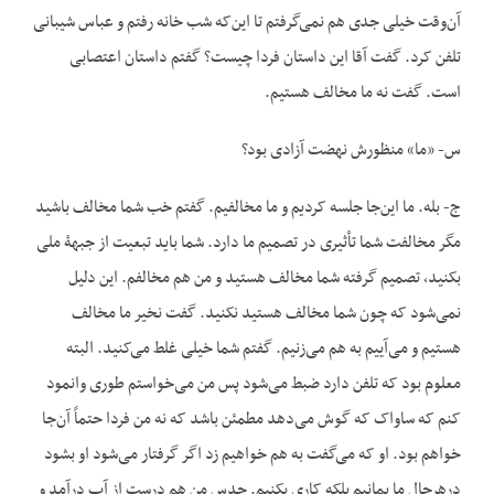
آن‌وقت خیلی جدی هم نمی‌گرفتم تا این‌که شب خانه رفتم و عباس شیبانی
تلفن کرد. گفت آقا این داستان فردا چیست؟ گفتم داستان اعتصابی
است. گفت نه ما مخالف هستیم.
س- «ما» منظورش نهضت آزادی بود؟
ج- بله. ما این‌جا جلسه کردیم و ما مخالفیم. گفتم خب شما مخالف باشید
مگر مخالفت شما تأثیری در تصمیم ما دارد. شما باید تبعیت از جبهۀ ملی
بکنید، تصمیم گرفته شما مخالف هستید و من هم مخالفم. این دلیل
نمی‌شود که چون شما مخالف هستید نکنید. گفت نخیر ما مخالف
هستیم و می‌آییم به هم می‌زنیم. گفتم شما خیلی غلط می‌کنید. البته
معلوم بود که تلفن دارد ضبط می‌شود پس من می‌خواستم طوری وانمود
کنم که ساواک که گوش می‌دهد مطمئن باشد که نه من فردا حتماً آن‌جا
خواهم بود. او که می‌گفت به هم خواهیم زد اگر گرفتار می‌شود او بشود
درهرحال ما بمانیم بلکه کاری بکنیم. حدس من هم درست از آب درآمد و