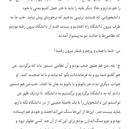
را هم ندارم و حالا دیگر بقیه را باید با هنر عمل کنیم یعنی با خود
دانشجویانی که هستند ترتیبی بدهیم که برخوردی پیش نیاید. خب ما به
طرف بیرون دانشگاه راه افتادیم و بیست قدم از دانشگاه بیرون رفته بودیم
که نظامی‌ها با حالت دو به پیشواز آمدند.
س- شما با صف و پرچم و شعار بیرون رفتید؟
ج- بله. من هم جلوی صف بودم و آن نظامی دستور داد که برگردید. من
هم گفتم شما برو و به فرمانده‌ات بگو که بیاید و با ما صحبت کند. او
جواب دیگری نداد جز باتوم و با باتوم به جان ما افتاد. خب من هم دستور
دادم که به دانشگاه برگردیم و برگشتیم به دانشگاه. تا نزدیک ظهر من
توانستم این دانشجویان را با یک فاصلۀ معینی از در دانشگاه نگه دارم،
شاید بیست متر، این‌ها از این‌جا سنگ می‌انداختند و خودم هم ایستاده
بودم و جزو سنگ‌اندازن بودم برای این‌که از آن حد کسی جلوتر نرود و