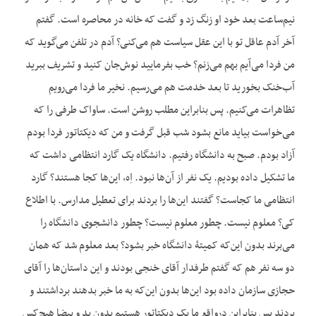
نیم‌ساعت بعد خود او زنگ زد و گفت که خانه در محاصره است. گفتم
آخر آدم عاقل تو با این عقل سیاست هم می‌کنی؟ آدم در تلفن می‌گوید که
من فردا می‌آیم بهم می‌زنم؟ خب بفرمایید نوش‌جان کنید و تشریف ببرید
آب‌خنک بخورید تا بعد خدمت هم می‌رسیم. نخیر ما فردا می‌رویم
تظاهرات می‌کنیم. پس بنابراین مطلب روشن است. ساواک طرفی را که
می‌خواست بیاید مانع بشود شب قبل گرفت و من که دیکتاتور فردا بودم
آزاد بودم. صبح به دانشگاه رفتیم. دانشگاه یک گارد انتظامی داشت که
ما تشکیل داده بودیم. یک نفر از آن‌ها نبود. اِه، این‌ها کجا هستند؟ گارد
انتظامی ما کجاست؟ گفتند این‌ها را بردند برای تعطیل مدارس. با اطلاع
کی؟ معلوم نیست. چطور معلوم نیست؟ چطور دانشجوی دانشگاه را
می‌برند بدون این‌که کمیتۀ دانشگاه خبر بشود؟ بعد معلوم شد که همان
دو سه نفر هم که گفتم طرفدار آقای خنجی بودند و این داستان‌ها را آقای
حجازی سازمان داده بود این‌ها بدون این‌که به ما خبر بدهند برداشتند و
بردند پس بنابراین درواقع ما یک دیکتاتور هستیم بدون ید و بیضا هیچ‌کس