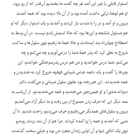
استوار قابلی یا غیر این آمد هر چه گفت ما بخندیم آن‌قدر که از رو برود.
او هم لهجۀ ترکی داشت آمده بود و از آن بالا دیده بود که همه آمدند
بیرون و او آمد و در را با شدت باز کردند و آمدند و یک استوار دیگر که او
هم مسئول شکنجه و این‌ها بود که حالا اسمش یادم نیست، در آن وسط به
اصطلاح چهارراه بند ایستادند و حالا همۀ ما رفتیم توی سلول‌ها و ساکت.
شروع به نطق کرد که پدر همۀ شما را درمی‌آورم و چه می‌کنم و چه
می‌کنم، شما درس خواندید و من هم درس پدرسوختگی خواندم، این
چیزها را گفت و یک دفعه عباس شیبابی قهقهه شروع کرد به خندیدن و
همه خندیدند. این هم رفته بود جلوی سلول شیبانی و می‌گفت دکتر
دیوانه شدی؟ و او همین‌جور می‌خندید و همه می‌خندیدیم. از آن‌شب به
بعد دیگر این که حرف زدن ممنوع از بین رفت و ما دیگر آزاد می‌آمدیم
بیرون و سلول‌های همدیگر می‌رفتیم و حرف می‌زدیم، راحت شدیم. تا آن‌
شبی که آمدند و همه را پراکنده کردند. مرا هم از آن بند بردند روبه‌رو
توی یک اتاقی تنها و آن اولین زندان مجرد من بود و خیلی سخت گذشت،