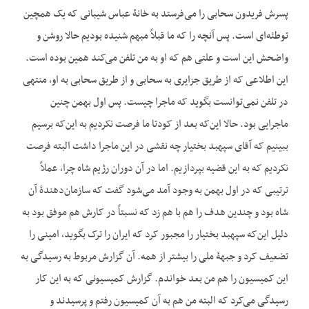
پسرش فریدون سحابی را می‌فرستد به خانۀ عباس شیبانی که یک همچین
توطئه‌ای است. پس آنچه را که ما قبلاً مبهم شنیده بودیم حالا روشن و
واضحش این است و علتی هم که او به من تلفن می‌کند همین بوده است.
این اطلاعی که از طریق جزایری به سحابی و از طریق سحابی به او، منتهی
در تلفن نمی‌توانست بگوید که ماجرا چیست. پس اول بهمن چنین
ماجرایی بود. حالا این‌که بعد از کودتا ما فرصت نکردیم به این‌که برسیم
ببینیم که آقای سپهبد بختیار چه نقشی در این ماجرا داشت البته فرصت
نکردیم که به این قضیه بپردازیم. اما در آن دوران رژیم شاه چرا، عملاً
ترتیبی که در اول بهمن به وجود آمد می‌شود گفت که سازمان‌دهندۀ آن
شاه بود و چندین هدف را هم با هم زد که نسبتاً در کارش هم موفق بود به
دلیل این‌که سپهبد بختیار را مجبور کرد که ایران را ترک بگوید، امینی را
تضعیف کرد و جبهۀ ملی را بیشتر از همه. آن گزارش مربوط به رسیدگی به
این کمیسیون را هم من بعد خواندم. گزارش کمیسیونی که به این کار
رسیدگی می‌کرد که البته من هم به آن کمیسیون رفتم و پرسیدند و