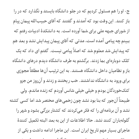
ج- او را هم مسئول کردیم که در جلو دانشگاه بایستد و نگذارد که در را
باز کنند. این وقت بود که آمدند و گفتند که آقای حبیب‌الله پیمان پیام
از شورای جبهه ملی برای شما آورده است. به دانشکدۀ ادبیات رفتم که
ببینم چه پیامی آمده است، مدتی که آقای پیمان پیدایش نشد و بعد هم
که پیدایش شد معلوم شد که اصلاً پیامی نیست. گفتم ای داد که یک
کلک دوباره‌ای بما زدند. برگشتم به طرف دانشگاه دیدم درهای دانشگاه
باز و نظامیان داخل دانشگاه هستند. به این ترتیب آن‌ها مطلقاً مجوزی
برای ورود به دانشگاه نداشتند. خب ریختند و زدند و آن‌روز من جزو
کتک‌خوردگان بودم و خیلی خیلی شانس آوردم که زنده ماندم. ولی
طبیعتاً آن‌جور که بنا بود نشد چون زخمی‌های مختصر شد اما کسی کشته
نشد و آن برنامه‌ای را که فکر می‌کردند که کشتار بزرگی بشود و شهر را
گلوله‌باران کنند نشد. حالا اطلاعات از این به بعد البته تکمیل کنندۀ
ماجرای بسیار مهم تاریخ ایران است. این ماجرا ادامه داشت و یکی از