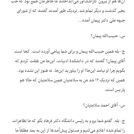
آن‌ها هم از بیرون گازاشک‌آور می‌انداختند ما خاطرمان جمع بود که خب
بخیر گذشت و دیگر تمام شد. نزدیک ظهر آمدند گفتند که از شورای
جبهه ملی دکتر پیمان آمده…
س- حبیب‌الله پیمان؟
ج- بله همین حبیب‌الله پیمان و برای شما پیامی آورده است. کجا است
آقای پیمان؟ گفتند که در دانشکدۀ ادبیات. این‌جا من غفلت کردم که
بگویم چرا او نیامد این‌جا؟ او را بیاورید این‌جا. نه هنوز این نشده بود.
همین که نزدیک ۱۲ شد من به سلامتیان همین سلامتیان که حالا هم
پاریس است،
س- آقای احمد سلامتیان؟
ج- بله. گفتم شما برو و به رئیس دانشگاه دکتر فرهاد بگو که ما تظاهرات
را تمام شده اعلام می‌کنیم و مسئول پیش‌آمدها از این به بعد مطلقاً ما