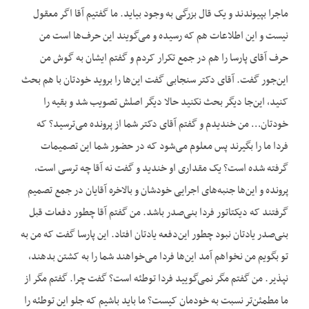
ماجرا بپیوندند و یک قال بزرگی به وجود بیاید. ما گفتیم آقا اگر معقول
نیست و این اطلاعات هم که رسیده و می‌گویند این حرف‌ها است من
حرف آقای پارسا را هم در جمع تکرار کردم و گفتم ایشان به گوش من
این‌جور گفت. آقای دکتر سنجابی گفت این‌ها را بروید خودتان با هم بحث
کنید، این‌جا دیگر بحث نکنید حالا دیگر اصلش تصویب شد و بقیه را
خودتان… من خندیدم و گفتم آقای دکتر شما از پرونده می‌ترسید؟ که
فردا ما را بگیرند پس معلوم می‌شود که در حضور شما این تصمیمات
گرفته شده است؟ یک مقداری او خندید و گفت نه آقا چه ترسی است،
پرونده و این‌ها جنبه‌های اجرایی خودشان و بالاخره آقایان در جمع تصمیم
گرفتند که دیکتاتور فردا بنی‌صدر باشد. من گفتم آقا چطور دفعات قبل
بنی‌صدر یادتان نبود چطور این‌دفعه یادتان افتاد. این پارسا گفت که من به
تو بگویم من نخواهم آمد این‌ها فردا می‌خواهند شما را به کشتن بدهند،
نپذیر. من گفتم مگر نمی‌گویید فردا توطئه است؟ گفت چرا. گفتم مگر از
ما مطمئن‌تر نسبت به خودمان کیست؟ ما باید باشیم که جلو این توطئه را