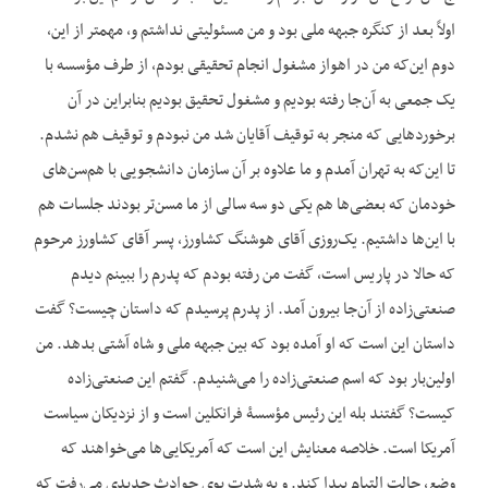
اولاً بعد از کنگره جبهه ملی بود و من مسئولیتی نداشتم و، مهمتر از این،
دوم این‌که من در اهواز مشغول انجام تحقیقی بودم، از طرف مؤسسه با
یک جمعی به آن‌جا رفته بودیم و مشغول تحقیق بودیم بنابراین در آن
برخوردهایی که منجر به توقیف آقایان شد من نبودم و توقیف هم نشدم.
تا این‌که به تهران آمدم و ما علاوه بر آن سازمان دانشجویی با هم‌سن‌های
خودمان که بعضی‌ها هم یکی دو سه سالی از ما مسن‌تر بودند جلسات هم
با این‌ها داشتیم. یک‌روزی آقای هوشنگ کشاورز، پسر آقای کشاورز مرحوم
که حالا در پاریس است، گفت من رفته بودم که پدرم را ببینم دیدم
صنعتی‌زاده از آن‌جا بیرون آمد. از پدرم پرسیدم که داستان چیست؟ گفت
داستان این است که او آمده بود که بین جبهه ملی و شاه آشتی بدهد. من
اولین‌بار بود که اسم صنعتی‌زاده را می‌شنیدم. گفتم این صنعتی‌زاده
کیست؟ گفتند بله این رئیس مؤسسۀ فرانکلین است و از نزدیکان سیاست
آمریکا است. خلاصه معنایش این است که آمریکایی‌ها می‌خواهند که
وضع، حالت التیام پیدا کند. و به شدت بوی حوادث جدیدی می‌رفت که