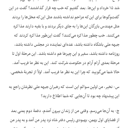
شد ۱۵ خرداد و این‌ها. بعد گفتیم که خب چه قرار گذاشتند؟ گفت در این
گفت‌وگوها برای این‌که مزاحم نداشته باشند مثل این‌که مخل‌ها را بردند
مثل مهندس بازرگان این‌ها را به جای دیگر بردند و با بقیه دارند مذاکره
می‌کنند. خب چطور مذاکره می‌کنند؟ گفت این‌طور مذاکره کردند که
جبهه ملی باشگاه داشته باشد، عده‌ای نماینده در مجلس داشته باشد،
روزنامه داشته باشد، سفیر و این چیزها هم داشته باشد. این مرحلۀ اول تا
مرحلۀ بعدی آرام آرام در حکومت شرکت کند. این به نظر ما فریب آمد.
حالا شما می‌گویید که چرا این به نظر ما فریب آمد. اولاً از تجربۀ شخصی.
س- نخیر، من اولین سوالم این است که رهبران جبهه ملی نظرشان راجع به
این پیشنهاد چه بود تا آن‌جایی که شما اطلاع دارید؟
ج- به آن‌جا می‌رسم. وقتی من از زندان بیرون آمدم، دفعۀ دوم یعنی بعد
از قضایای اول بهمن، بهبودی رئیس دفتر شاه نزد پدر من آمد و به پدر من