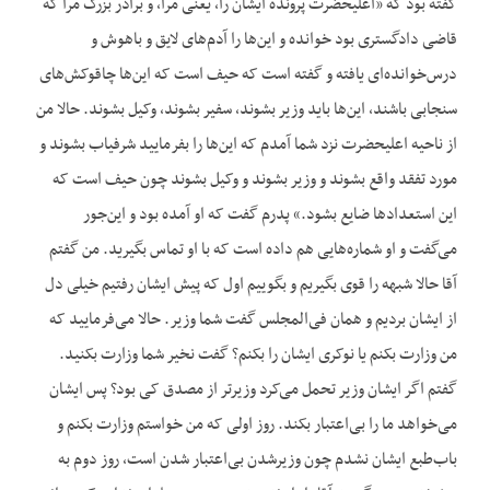
گفته بود که «اعلی‏حضرت پرونده ایشان را، یعنی مرا، و برادر بزرگ مرا که
قاضی دادگستری بود خوانده و این‌ها را آدم‌های لایق و باهوش و
درس‌خوانده‌ای یافته و گفته است که حیف است که این‌ها چاقوکش‌های
سنجابی باشند، این‌ها باید وزیر بشوند، سفیر بشوند، وکیل بشوند. حالا من
از ناحیه اعلی‏حضرت نزد شما آمدم که این‌ها را بفرمایید شرفیاب بشوند و
مورد تفقد واقع بشوند و وزیر بشوند و وکیل بشوند چون حیف است که
این استعدادها ضایع بشود.» پدرم گفت که او آمده بود و این‌جور
می‌گفت و او شماره‌هایی هم داده است که با او تماس بگیرید. من گفتم
آقا حالا شبهه را قوی بگیریم و بگوییم اول که پیش ایشان رفتیم خیلی دل
از ایشان بردیم و همان فی‌المجلس گفت شما وزیر. حالا می‌فرمایید که
من وزارت بکنم یا نوکری ایشان را بکنم؟ گفت نخیر شما وزارت بکنید.
گفتم اگر ایشان وزیر تحمل می‌کرد وزیرتر از مصدق کی بود؟ پس ایشان
می‌خواهد ما را بی‌اعتبار بکند. روز اولی که من خواستم وزارت بکنم و
باب‌طبع ایشان نشدم چون وزیرشدن بی‌اعتبار شدن است، روز دوم به