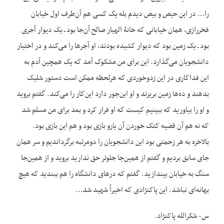
را… در این حیص و بیص دیدم بله یک کسی هم آن‌طرف اول خیابان
فخررازی، همان خیابانی که خانۀ الهیار صالح آن‌جا بود ـ یک دیوار آجری
بود ـ یک زمین بود که دیوار کشیده بودند، او آجرها را می‌کند و در اختیار
دانشجویان می‌گذارد. این برای من مشکوک آمد که یک همچین آدم به
این فداکاری در این زدوخوردی که هرلحظه ممکن است دستور شلیک
بدهند و ده‌ها زمین بریزند و او این‌جور دارد این‌کار را می‌کند. گفتم بروید
و او را بیاورید که ببینیم کیست که او فرار کرد و بعد برای من مسلم شد
که نه هم آن قضیه کتک خوردن آن یارو بازی بود و هم این بازی بود.
بالاخره به هر زحمتی بود این دانشجویان را دومرتبه برگرداندیم و سر همان
جای سابق بردیم و گفتم از همین‌جا جلوتر حق ندارید بروید و از همین‌جا
سنگ به خیابان بیندازید. گفتم که درهای دانشگاه را هم ببندید که هیچ
بهانه‌ای نباشد. این پاکنژادی که اخیراً شهید شد…
س- شکرالله پاکنژاد.