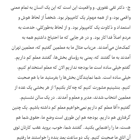
ج- دکتر تقی غفوری. و واقعیت این است که این یک انسان به تمام معنی
واقعی بود، و از همه مهم‌تر یک کامپیوتر بود. شخصاً از لحاظ هوش و
استعداد و ذکاوت یک کامپیوتر بود. و از لحاظ به‌طورکلی، خدمت به
مردم اصلاً فداکار بود. و در هر جایی که ما احتیاج داشتیم همه به
کمک‌مان می‌آمدند. من‌باب مثال ما به معلمین گفتیم که، معلمین تهران
آمدند به ما گفتند که، یعنی به رؤسای بخش‌ها، گفتند معلم کم داریم.
گفتم خیلی ساده است ما بودجه نداریم الان که معلم استخدام کنیم،
خیلی ساده است. شما نمایندگان بخش‌ها را بفرستید ما با هم صحبت
کنیم. بنشینیم مشورت کنیم که چه‌کار بکنیم؟ از هر بخشی یک عده از
معلمین انتخاب شدند، مدیر و معلم و آمدند. در یک سالن نشستیم.
گفتیم «آقا معلم کم داریم نمی‌خواهیم معلم کم داشته باشیم. یک چنین
گرفتاری هم داریم. بودجه هم این طوری است وضع ما، حقوق شما هم
هست، ما را راهنمایی بکنید. گفتند شما، خوب، بروید عقب کارتان توی
آن اتاق ما صحبت کنیم. یک دو ساعت بعد بنده را خواستند ما رفتیم