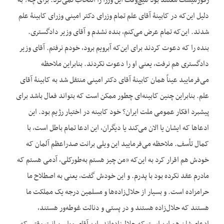
رفورمیست معتقد بود هیچ‌وقت این وزرا را انتخاب نمی‌کرد. برای چه؟ به
دلیل این‌که در کابینۀ آقای علم تمام وزرای دکتر امینی وزرای کابینۀ علم
شدند. این‌که تمام عرض می‌کنم، بنده نشدم و آقای وزیر دادگستری.
بنده را که دعوت کردند برای این‌که آبرویم برود، خودم نرفتم. آقای وزیر
دادگستری هم نرفت، یعنی او را دعوت نکردند. بنابراین ملاحظه
می‌فرمایید عیناً همان کابینۀ آقای دکتر امینی منتقل شد به کابینۀ آقای
علم. بنابراین چنین کابینه‌ای چطور ممکن است که بتواند فعال باشد برای
پیشبرد افکار عمومی ملت ایران؟ خود کابینه در اختیار رژیم بود. این
ادعاها که ایشان یا الان می‌کند یا دیگران، این ادعا تمام باطل است، با
کمال تأسف. ملاحظه می‌فرمایید این ویلی برانت صدراعظم آلمان که
خودش هم اقرار کرد به این‌که «من چیز هستم به‌طورکلی، آدمی هستم که
مادرم عقد نکرده بود با پدرم. و این خودش گفت، یعنی به اصطلاح ما
حرامزاده است. و بسیار از حلال‌زاده‌ها و مسلمین درجه یک مملکت ما
هستند که حلال‌زاده هستند و در پستی و دنائت غوطه‌ور هستند،