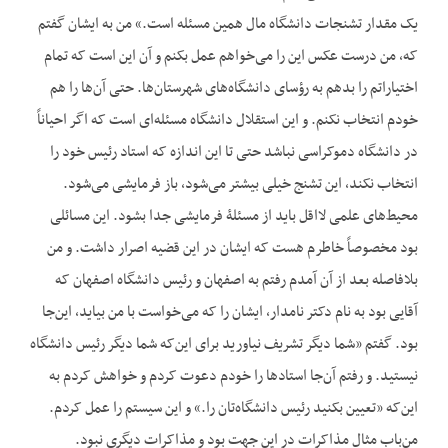
یک مقدار تشنجات دانشگاه مال همین مسئله است.» من به ایشان گفتم
که، من درست عکس این را می‌خواهم عمل بکنم و آن این است که تمام
اختیاراتم را بدهم به رؤسای دانشگاه‌های شهرستان‌ها. حتی آن‌ها را هم
خودم انتخاب نکنم. و این استقلال دانشگاه مسئله‌ای است که اگر احیاناً
در دانشگاه دموکراسی نباشد حتی تا این اندازه که استاد رئیس خود را
انتخاب نکند، این تشنج خیلی بیشتر می‌شود، باز فرمایشی می‌شود.
محیط‌های علمی لااقل باید از مسئلۀ فرمایشی جدا بشود. این مسائلی
بود مخصوصاً خاطرم هست که ایشان در این قضیه اصرار داشت. و من
بلافاصله بعد از آن آمدم رفتم به اصفهان و رئیس دانشگاه اصفهان که
آقایی بود به نام دکتر نامدار، ایشان را که می‌خواست با من بیاید، این‌جا
بود. گفتم «شما دیگر تشریف نیاورید برای این‌که شما دیگر رئیس دانشگاه
نیستید. و رفتم آن‌جا استادها را خودم دعوت کردم و خواهش کردم به
این‌که «تعیین بکنید رئیس دانشگاه‌تان را.» و این سیستم را عمل کردم.
من‌باب مثال مذاکرات در این جهت بود و مذاکرات دیگری نبود.