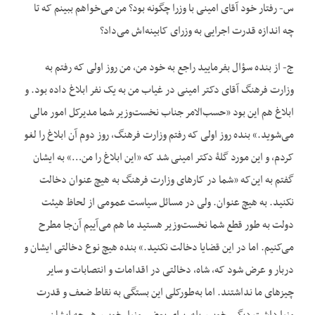
س- رفتار خود آقای امینی با وزرا چگونه بود؟ من می‌خواهم ببینم که تا
چه اندازه قدرت اجرایی به وزرای کابینه‌اش می‌داد؟
ج- از بنده سؤال بفرمایید راجع به خود من، من روز اولی که رفتم به
وزارت فرهنگ آقای دکتر امینی در غیاب من به یک نفر ابلاغ داده بود. و
ابلاغ هم این بود «حسب‌الامر جناب نخست‌وزیر شما مدیرکل امور مالی
می‌شوید.» بنده روز اولی که رفتم وزارت فرهنگ، روز دوم آن ابلاغ را لغو
کردم، و این مورد گلۀ دکتر امینی شد که «این ابلاغ را من…» به ایشان
گفتم به این‌که «شما در کارهای وزارت فرهنگ به هیچ عنوان دخالت
نکنید. به هیچ عنوان. ولی در مسائل سیاست عمومی از لحاظ هیئت
دولت به طور قطع شما نخست‌وزیر هستید ما هم می‌آییم آن‌جا مطرح
می‌کنیم. اما در این قضایا دخالت نکنید.» بنده هیچ نوع دخالتی ایشان و
دربار و عرض شود که، شاه، دخالتی در اقدامات و انتصابات و سایر
چیزهای ما نداشتند. اما به‌طورکلی این بستگی به نقاط ضعف و قدرت