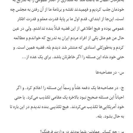
به‌هرحال اعمال ما باعث شد که مقداری از افکار عمومی را به تدریج به
خودمان جلب کردیم و فهمیدند نقشه و برنامۀ ما از آن رفتن به مجلس چه
است، این‌جا از ابتدای، قدم اول ما بر پایۀ قدرت معلم و قدرت افکار
عمومی بوده و هیچ اطلاعی از این قضیه قبلاً بنده نداشتم. ولی در عین
حال من هم مثل یکی از افراد مردم ایران به تدریج که خواندم و مطالعه
کردم و به‌طورکلی اسنادی که منتشر شد دیدم بله، قضیه همین است. و
حتی خود شاه این مسئله را اگر خاطرتان باشد. برای یک عده از…
س- در مصاحبه‌ها
ج- در مصاحبه‌ها یک دفعه علناً و رسماً این مسئله را اعلام کرد. و اگر
احیاناً این مسئله صحیح نبود بالاخره یک مقامی تکذیب می‌کرد. یا حتی
خود آ‌مریکایی‌ها تکذیب می‌کردند. هیچ تکذیبی بنده ندیدم در این باره تا
به حال بشود. بله.
س- چه کسانی معاونین شما بودند در وزارت فرهنگ؟