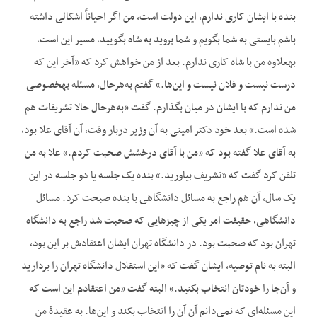
بنده با ایشان کاری ندارم، این دولت است، من اگر احیاناً اشکالی داشته
باشم بایستی به شما بگویم و شما بروید به شاه بگویید، مسیر این است،
به‎علاوه من با شاه کاری ندارم. بعد از من خواهش کرد که «آخر این که
درست نیست و فلان نیست و این‌ها.» گفتم به‌هرحال، مسئله به‎خصوصی
من ندارم که با ایشان در میان بگذارم. گفت «به‌هرحال حالا تشریفات هم
شده است.» بعد خود دکتر امینی به آن وزیر دربار وقت، آن آقای علا بود،
به آقای علا گفته بود که «من با آقای درخشش صحبت کردم.» علا به من
تلفن کرد گفت که «تشریف بیاورید.» بنده یک جلسه یا دو جلسه در این
یک سال، آن هم راجع به مسائل دانشگاهی با بنده صبحت کرد. مسائل
دانشگاهی، حقیقت امر یکی از چیزهایی که صحبت شد راجع به دانشگاه
تهران بود که صحبت بود. در دانشگاه تهران ایشان اعتقادش بر این بود،
البته به نام توصیه، ایشان گفت که «این استقلال دانشگاه تهران را بردارید
و آن‌جا را خودتان انتخاب بکنید.» البته گفت «من اعتقادم این است که
این مسئله‌ای که نمی‌دانم آن آن را انتخاب بکند و این‌ها. به عقیدۀ من