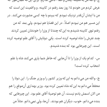
ج- والله من به سلیقه ایشان واقعاً آگاهی ندارم. برای این‌که همان‌طور که
عرض کردم من خودم ۱۵ روز بعد رفتم در کابینه. و واقعیت این است که
من با ایشان آن‌قدر نزدیک نبودم که ببینم با چه کسی مشورت می‌کند. در
این مسیر هم من نبودم اصلاً. در این قضایا هم نبودم. ولی بعد که من
رفتم توی کابینه شنیدم به این‌که چندتا از وزرا را خودشان تعیین کردند
چند نفرش را شاه توصیه کرده است. یکی دوتایش را آقای علم توصیه کرده
است. این چیزهایی بود که بنده شنیدم.
س- کدام یک از وزرا را تا آن‌جایی که خاطر شما یاری می‌کند شاه یا علم
انتخاب کرده است؟
ج- والله من می‌دانم به این‌که وزیر کشور را و وزیر جنگ را. این دوتا را
محققاً می‌دانم به این‌که شاه تعیین کرده بود. وزیر بهداری آن‌موقع را هم
من الان اسمش یادم نیست، آن هم توصیۀ آقای علم بود. این چیزهایی که
بنده می‌دانم. خوب، دیگران هم بودند. آن‌جا، ولی نمی‌دانم. مثلاً من