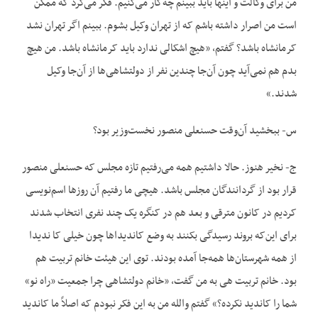
من برای وکالت و اینها باید ببینم چه‌کار می‌کنیم. فکر می‌کرد که ممکن
است من اصرار داشته باشم که از تهران وکیل بشوم. ببینم اگر تهران نشد
کرمانشاه باشد؟ گفتم، «هیچ اشکالی ندارد باید کرمانشاه باشد. من هیچ
بدم هم نمی‌آید چون آن‌جا چندین نفر از دولتشاهی‌ها از آن‌جا وکیل
شدند.»
س- ببخشید آن‌وقت حسنعلی منصور نخست‌وزیر بود؟
ج- نخیر هنوز. حالا داشتیم همه می‌رفتیم تازه مجلس که حسنعلی منصور
قرار بود از گردانندگان مجلس باشد. هیچی ما رفتیم آن روزها اسم‌نویسی
کردیم در کانون مترقی و بعد هم در کنگره یک چند نفری انتخاب شدند
برای این‌که بروند رسیدگی بکنند به وضع کاندیداها چون خیلی کا ندیدا
از همه شهرستان‌ها همه‌جا آمده بودند. توی این هیئت خانم تربیت هم
بود. خانم تربیت هی به من گفت، «خانم دولتشاهی چرا جمعیت «راه نو»
شما را کاندید نکرده؟» گفتم والله من به این فکر نبودم که اصلاً ما کاندید