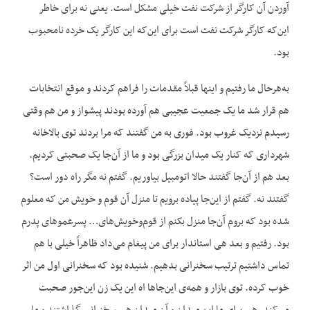
آوردن آن کارگر از شرکت نفت خیلی مشکل است. یعنی نه برای خاطر
این‌که کارگر شرکت نفت است برای این‌که این کارگر یک خرده نامحبوب
بود.
به‌هرحال ما رفتیم و اینها قبلاً مقدمات را فراهم کردند و موقع انتخابات
هم قرار شد ما یک جمعیت عجیبی هم آورده بودند پیشواز و من هم وقتی
رسیدم نزدیک غروب بود. فوری به من گفتند که مرا بردند توی بالاخانه
شهرداری که کنار یک میدان بزرگی بود و ما از آن‌جا یک صحبتی کردیم.
بعد هم از آن‌جا گفتند حالا اتومبیل بیاوریم. گفتم نه مگر راه دور است؟
گفتند نه. گفتم از این‌جا پیاده برویم تا منزل آن قوم و خویش من که معلوم
شده بود که بروم آن‌جا منزل بکنم از قوم‌وخویش‌های… پسرعموهای پدرم
بود. رفتیم و بعد هی استاندار برای من پیغام می‌داد ظاهراً خیلی با هم
تماس داشتیم ترتیب سخنرانی بدهیم. شنیده بود که سخنرانی اول من اثر
خوب کرده. توی بازار و همه‌ی این‌جاها اه این یک زن این‌جور صحبت