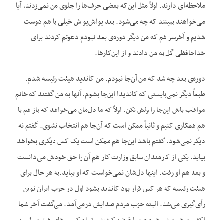
ملاحظه‌ای دارند. اولاً مثل این‌که بعضی حرف‌ها را جلوی من نمی‌زدند، آیا
می‌خواهند ببینند که چه می‌شود. بعد یواش‌یواش خیلی با هم دوست
شدیم و آخرسر هم که من دیگر دوره‌ی بعد نبودم دعوتم کردند برای
خداحافظی گل به من دادند و از این‌کارها.
دوره‌ی بعد چه شد که من آن‌جا نبودم. من کاندید هیئت رئیسه شدم.
طبعاً دیگر نمی‌بایستی که کاندیدا این‌جا بشوم. آنها به من گفتند که خانم
مواظب باش این‌جا را ولش نکن. اولاً که ما دل‌مان می‌خواهد که باز هم با
هم همکاری کنیم و ثانیاً ‌ممکن است که آن‌جا هم انتخاب نشوی. گفتم نه
دیگر نمی‌شود. گفتم باشد این‌جا هم ممکن است یک کس دیگری بخواهد
بیاید. یکی از کارمندان سابق وزارت کار هم آن را حق خودش می‌دانست
و بعد هم او رفت. اینها دل‌شان نمی‌خواست که او بیاید.به هر حال برای
هیئت رئیسه که هر کس قرار بود کاندید بشود اول در حزب ایران نوین
رأی‌گیری می‌شد. البته حزب مردم صدایش درمی‌آمد. می‌گفت آخر شما