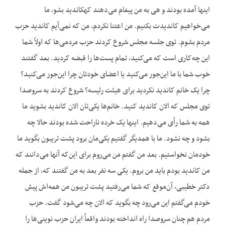
اینها آمده بودند و هی به من پیغام می‌دهند کهکاندید بشو، ما
می‌خواهیم کاندیدت بکنیم. من اعتنا نکردم، من که نمی‌آیم کاندید حزب
مردم بشوم. توی جلسه مجلس شروع کردند حزب مردمی‌ها که اولاً شما
این چه‌کاری است که می‌کنید، تمام پست‌ها را قبضه کردید. بعد گفتند
خوب شما با ما این‌جور می‌کنید یا اعضای خودتان چرا این‌جور می‌کنید؟
چرا یک خانم کاندید نکردید برای هیئت رئیسه؟ شروع کردند به سروصدا
توی مجلس که الان کاندید کنید. خانم‌ها یکی‌تان الان کاندید بشوید ما
همه به شما رأی می‌دهیم. اینها یک خرده ناراحت شده بودند حالا چه
بشود و چه نشود. ما با همدیگر گفتیم یکی‌مان برود پشت تریبون بگوید ما
خودمان نخواستیم. بعد من گفتم من می‌روم برای این‌که آنها می‌دانند که
من کاندید بودم باید من بروم. یکی سه نفر بعد به من گفتند که، از جمله
دکتر خطیبی، آن‌موقع که شما می‌رفتید پشت تریبون من همه‌اش پیش
خودم می‌گفتم این می‌رود چه بگوید که الان چه می‌شود گفت. حزب
مردم هم چنان سروصدا راه انداخته بودند واقعاً ایران حزب نوینی‌ها را