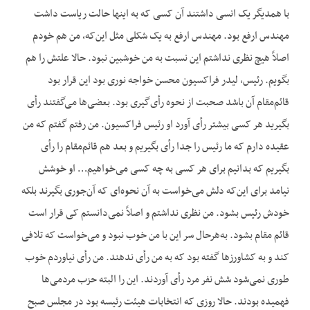
با همدیگر یک انسی داشتند آن کسی که به اینها حالت ریاست داشت
مهندس ارفع بود. مهندس ارفع به یک شکلی مثل این‌که، من هم خودم
اصلاً هیچ نظری نداشتم این نسبت به من خوشبین نبود. حالا علتش را هم
بگویم. رئیس، لیدر فراکسیون محسن خواجه نوری بود این قرار بود
قائم‌مقام آن باشد صحبت از نحوه رأی‌گیری بود. بعضی‌ها می‌گفتند رأی
بگیرید هر کسی بیشتر رأی آورد او رئیس فراکسیون. من رفتم گفتم که من
عقیده دارم که ما رئیس را جدا رأی بگیریم و بعد هم قائم‌مقام را رأی
بگیریم که بدانیم برای هر کسی به چه کسی می‌خواهیم… او خوشش
نیامد برای این‌که دلش می‌خواست به آن نحوه‌ای که آن‌جوری بگیرند بلکه
خودش رئیس بشود. من نظری نداشتم و اصلاً نمی‌دانستم کی قرار است
قائم مقام بشود. به‌هرحال سر این با من خوب نبود و می‌خواست که تلافی
کند و به کشاورزها گفته بود که به من رأی ندهند. من رأی نیاوردم خوب
طوری نمی‌شود شش نفر مرد رأی آوردند. این را البته حزب مردمی‌ها
فهمیده بودند. حالا روزی که انتخابات هیئت رئیسه بود در مجلس صبح