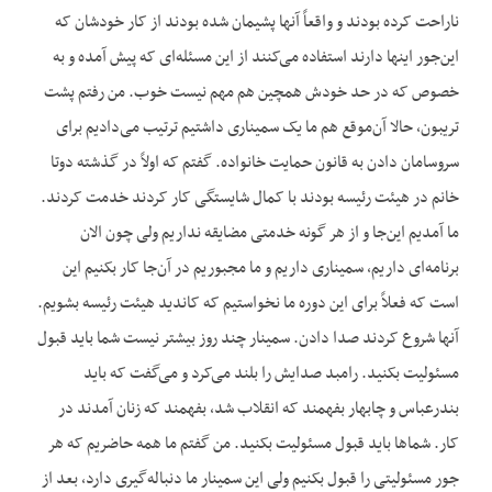
ناراحت کرده بودند و واقعاً آنها پشیمان شده بودند از کار خودشان که
این‌جور اینها دارند استفاده می‌کنند از این مسئله‌ای که پیش آمده و به
خصوص که در حد خودش همچین هم مهم نیست خوب. من رفتم پشت
تریبون، حالا آن‌موقع هم ما یک سمیناری داشتیم ترتیب می‌دادیم برای
سروسامان دادن به قانون حمایت خانواده. گفتم که اولاً در گذشته دوتا
خانم در هیئت رئیسه بودند با کمال شایستگی کار کردند خدمت کردند.
ما آمدیم این‌جا و از هر گونه خدمتی مضایقه نداریم ولی چون الان
برنامه‌ای داریم، سمیناری داریم و ما مجبوریم در آن‌جا کار بکنیم این
است که فعلاً برای این دوره ما نخواستیم که کاندید هیئت رئیسه بشویم.
آنها شروع کردند صدا دادن. سمینار چند روز بیشتر نیست شما باید قبول
مسئولیت بکنید. رامبد صدایش را بلند می‌کرد و می‌گفت که باید
بندرعباس و چا‌بهار بفهمند که انقلاب شد، بفهمند که زنان آمدند در
کار. شماها باید قبول مسئولیت بکنید. من گفتم ما همه حاضریم که هر
جور مسئولیتی را قبول بکنیم ولی این سمینار ما دنباله‌گیری دارد، بعد از