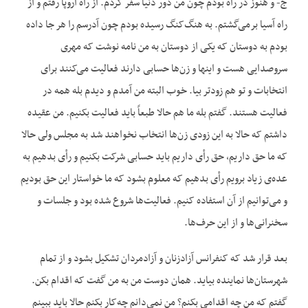
ج- و هنوز در راه بودم چون من دور دنیا سفر کردم. از راه اروپا رفتم و از
راه آسیا برمی‌گشتم. به هنگ‌کنگ رسیده بودم چون آدرسم را هر جا داده
بودم به دوستان که یکی از دوستان به من نامه نوشت که مهری
سروصدایی هست و اینها و زن‌ها حسابی دارند فعالیت می‌کنند برای
انتخابات و تو هم زودتر بیا. خوب البته من آمدم و دیدم بله همه در
فعالیت هستند. گفتم بله ما هم حالا طبعاً باید فعالیت بکنیم. من عقیده
داشتم که حالا به این زودی زن‌ها انتخاب نخواهند شد به مجلس ولی حالا
که ما حق داریم، حق رأی داریم باید حسابی شرکت بکنیم و رأی بدهیم به
عده‌ی زیاد برویم رأی بدهیم که معلوم بشود که ما خواستار این حق بودیم
و می‌توانیم از آن استفاده کنیم. فعالیت‌ها شروع شده بود و جلسات و
سخنرانی‌ها و از این حرف‌ها.
بعد قرار شد که کنفرانس آزادزنان و آزادمردان تشکیل بشود و از تمام
شهرستان‌ها نماینده بیاید. همان دوست من به من گفت که اقدام بکن.
گفتم که من چه اقدامی بکنم؟ من نمی‌دانم چه‌کار بکنم حالا باید ببینم