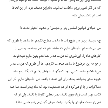
سلطنت برای این‌که وقتی که به او تکلیف کردند گفت که توصیه می‌کنم
که در فکر تغییر رژیم سلطنت نباشید. بنابراین معتقد بود. از این لحاظ
احترام داشت ولی شاه
س- مبادی قوانین اساسی چی و مجلس؟ و حدود اختیارات شاه؟
ج- ببینید این را من هیچ‌وقت با ساعت مطرح نکردم اما ساعد را طوری که
من می‌شناختم اطمینان دارم که ساعد هم که نمی‌پسندید بعضی از
کارهای شاه را. این‌طوری که من ساعد را شناختم یقین دارم هیچ‌قوت
راجع به این موضوع با ساعد صحبت نکردم. اما آن طوری‌که من ساعد را
می‌شناختم ساعد کسی نبود که بگوید اغماض بکنیم که بگذاریم شاه
هرچه دلش بخواهد بکند برای این‌که شاه باشد. من اطمینان دارم اگر این
مذاکرات را با او می‌کردم او هم همعقیده بود که شاه بهتر است مداخله
نکند، بهتر است زیاده‌روی نکند، بهتر بعضی کارها را نکند. ولی او که
نمی‌توانست جلویش را بگیرد. پشت سرش گمان می‌کنم خیلی دفاع