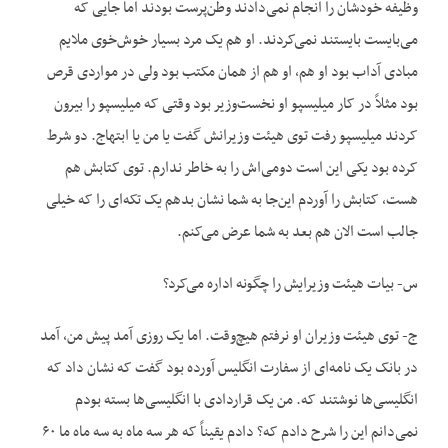
وظیفه خودشان را انجام نمی‌دادند وطن‌پرست بودند اما جایی که
می‌بایست بایستند نمی‌کردند. او هم یک مرد بسیار خوش‌خوی ملایم
مبادی آداب بود او هم، او هم از همان مکتب بود ولی در مواردی قرص
بود مثلاً در کار میلیسپو او نخست‌وزیر بود وقتی که میلیسپو را بیرون
کردند میلیسپو رفت توی هیئت وزیرانش گفت یا من یا ابتهاج. دو شرط
کرده بود یکی این است دومی‌اش را به خاطر ندارم. توی کتابش هم
هست، کتابش را آوردم این‌جا به شما نشان بدهم یک تکه‌ای را که خیلی
جالب است الان هم بعد به شما عرض می‌کنم.
س- بیات هیئت وزیرایش را چگونه اداره می‌کرد؟
ج- توی هیئت وزیران او نرفتم هیچ‌وقت. اما یک روزی آمد پیش من، آمد
در بانک یک نامه‌ای از سفارت انگلیس آورده بود گفت که نشان داد که
انگلیسی‌ها نوشتند که. من یک قراردادی با انگلیسی‌ها بسته بودم
نمی‌دانم این را شرح دادم که؟ دادم یقیناً که هر سه ماه به سه ماه ما ۶۰