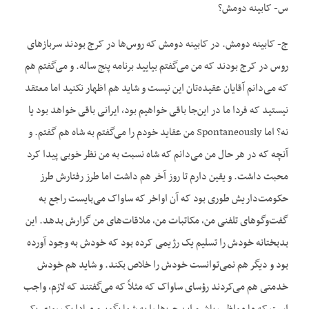
س- کابینه دومش؟
ج- کابینه دومش. در کابینه دومش که روس‌ها در کرج بودند سربازهای
روس در کرج بودند که من می‌گفتم بیایید برنامه پنج ساله. و می‌گفتم هم
که می‌دانم آقایان عقیده‌تان این نیست و شاید هم اظهار نکنید اما معتقد
نیستید که فردا ما در این‌جا باقی خواهیم بود، ایرانی باقی خواهد بود یا
نه؟ اما Spontaneously من عقاید خودم را می‌گفتم به شاه هم گفتم. و
آنچه که در هر حال من می‌دانم که شاه نسبت به من نظر خوبی پیدا کرد
محبت داشت. و یقین دارم تا روز آخر هم داشت اما طرز رفتارش طرز
حکومت‌داریش طوری بود که آن اواخر که ساواک می‌بایست راجع به
گفت‌وگوهای تلفنی من، مکاتبات من، ملاقات‌های من گزارش بدهد. این
بدبختانه خودش را تسلیم یک رژیمی کرده بود که خودش به وجود آورده
بود و دیگر هم نمی‌توانست خودش را خلاص بکند. و شاید هم خودش
خدمتی هم می‌کردند رؤسای ساواک که مثلاً که می‌گفتند که لازم، واجب