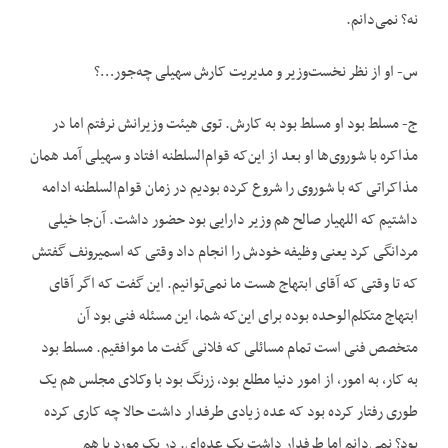
نه؟ نمی‌دانم.
س- او از نظر نخست‌وزیر و مدیریت کارش سهیلی چه‌جور…؟
ج- مسلط بود او مسلط بود به کارش. توی هیئت وزیرانش نرفتم اما در
مذاکره با شوروی‌ها او بعد از این‌که قوام‌السلطنه افتاد و سهیلی آمد همان
مذاکراتی که با شوروی را شروع کرده بودیم در زمان قوام‌السلطنه ادامه
داشتیم که اللهیار صالح هم وزیر دارایی بود حضور داشت. آن‌جا خیلی
مردانگی کرد یعنی وظیفه خودش را انجام داد وقتی که اسمیرونف گفتش
که تا وقتی که آقای ابتهاج هست ما نمی‌توانیم. این گفت که اگر آقای
ابتهاج متکلم‌الوحده بوده برای این‌که شما، این مسئله فنی بود آن
متخصص فنی است تمام مسائلی که فلانی گفت ما موافقیم. مسلط بود
به کار، به امور، از امور دنیا مطلع بود، زرنگ بود با وکلای مجلس هم یک
طوری رفتار کرده بود که عده زیادی طرفدار داشت حالا چه کاری کرده
بود؟ نمی‌دانم اما طرفدار داشت یک عده‌ای. در یک مورد با هم