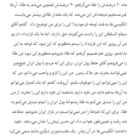
ماه ۶۰ درصدش را طلا می‌گرفتم ۴۰ درصدش تضمین می‌شد به طلا، آن‌ها
غیرمستقیم نتیجه‌اش این می‌شد که یک مقدار طلای بیشتر می‌بایست
انگلیسی‌ها بدهند توجه فرمودید؟ این را برای من توضیح داد. گفتم آقای
سهام السلطان این را راست می‌گویند حق دارند، اما ما یک قرارداد داریم
من آن روزی که این قرارداد را بستم منظورم که این نبود که توجه به این
نداشتم. روزی هم تصمیم گرفتم که طلا بفروشم منظورم این نبود من طلا
را می‌فروشم آقای حفظ پول ایران، برای این‌که مردم با پول ایران هیچ‌چیز
نمی‌توانند بخرند جز خاک زمین. من این را لازم و واجب می‌دانم، من که
این را نمی‌توانم این را موقوف بکنم. آن‌وقت گفتم که یک امتیاز می‌توانم
به آن‌ها بدهم شاید من نقره دارم، ششصد تن نقره دارم این را بخرند از من.
من این را تبدیل می‌کنم به طلا پشتوانه پول ایران را تمام تبدیل می‌کنم به
طلا. برای این‌که نقره‌ها را من نمی‌توانستم در بازار ایران بفروشم. متقاعد
شد رفت و همین‌طور جواب داد این حسن نیتش را نشان می‌دهد. نفوذ
داشتند انگلیسی‌ها در آن زمان. یک نخست‌وزیر دیگری شاید سعی می‌کرد