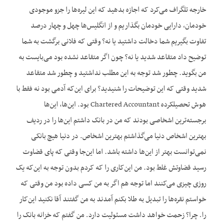
خارجه تلگراف می‌کرد که اجازه بدهید که این لیره‌ها را جزو موجودی
خودمان، دارایی خودمان بگذاریم و از انگلیس‌ها چهل و چهار درصد
تفاوت بگیریم شما دخالت داشتید یا نه؟ وقتی که فلانی برگشت به شما
توضیح داد متقاعد شدید یا نه؟ چون اگر متقاعد نشده بود می‌بایست به
من بگوید. چطور شد توجه به این مطلب نداشتید و چطور شد متقاعد
شدید وقتی که این توضیحات را شنیدید؟ برای این‌که آدمی بود نه فقط با
هوش تحصیلکرده Chartered Accountant بود. این‌ها، این‌ها
برجسته‌ترین اشخاصی بودند که من در بانک داشتم این‌ها را در ردیف
بهترین اشخاص دنیا می‌گذاشتم بهترین اشخاص. در دنیا هیچ بانکی
نمی‌توانست بهتر از این‌ها داشته باشد. اما این‌جا وقتی که پای قضاوت
رسید قضاوتش غلط بود. من این‌کاری را که کردم بدون توجه به این‌که یک
روزی چیزی می‌کنند اما توجه هم اگر به من کسی داده بود من وقتی که
خواستم نقره‌ها را تبدیل به طلا بکنم آمدند به من گفتند آقا نکنید این‌کار
را. چرا؟ زحمت خواهد داشت مسئولیت دارد. من گفتم که خزانه بانک را