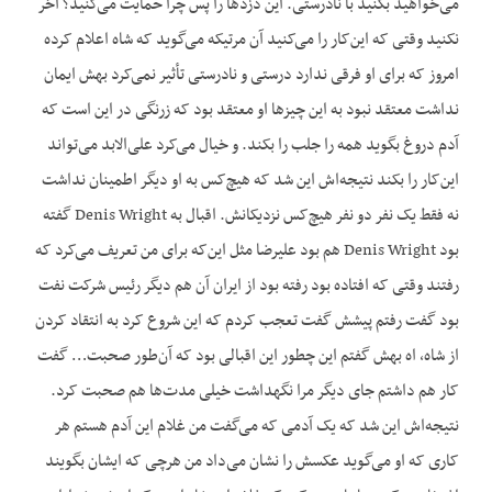
می‌خواهید بکنید با نادرستی. این دزدها را پس چرا حمایت می‌کنید؟ آخر
نکنید وقتی که این‌کار را می‌کنید آن مرتیکه می‌گوید که شاه اعلام کرده
امروز که برای او فرقی ندارد درستی و نادرستی تأثیر نمی‌کرد بهش ایمان
نداشت معتقد نبود به این چیزها او معتقد بود که زرنگی در این است که
آدم دروغ بگوید همه را جلب را بکند. و خیال می‌کرد علی‌الابد می‌تواند
این‌کار را بکند نتیجه‌اش این شد که هیچ‌کس به او دیگر اطمینان نداشت
نه فقط یک نفر دو نفر هیچ‌کس نزدیکانش. اقبال به Denis Wright گفته
بود Denis Wright هم بود علیرضا مثل این‌که برای من تعریف می‌کرد که
رفتند وقتی که افتاده بود رفته بود از ایران آن هم دیگر رئیس شرکت نفت
بود گفت رفتم پیشش گفت تعجب کردم که این شروع کرد به انتقاد کردن
از شاه، اه بهش گفتم این چطور این اقبالی بود که آن‌طور صحبت… گفت
کار هم داشتم جای دیگر مرا نگهداشت خیلی مدت‌ها هم صحبت کرد.
نتیجه‌اش این شد که یک آدمی که می‌گفت من غلام این آدم هستم هر
کاری که او می‌گوید عکسش را نشان می‌داد من هرچی که ایشان بگویند