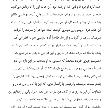
همه‌کاره او بود تا وقتی که او زنده بود، آن خانم این را اداره‌اش می‌کرد.
خودش چون مایه، سواد و این حرف‌ها نداشت. ولی آن خانم خیلی خانم
باشخصیتی بود و همه‌کاره اویسی او بود آن خانم اداره‌اش می‌کرد. البته
آن خانم مرد. اویسی زن دیگری گرفت البته خواهر آن سرمد را گرفت
سرهنگ سرمد را گرفت و این‌ها. ظاهراً آدم درستی هم به نظر می‌آمد.
بنده نشنیدم در آن‌وقت که در ایران بودم که این سوءاستفاده‌ای کرده
باشد یا خلاف کرده باشد در کارش و این‌ها، من ندیدم به هر صورت
نشنیدم چیزی خودم شخصاً که نسبتی به او بدهند در این باره. و آدم
نسبتاً شجاعی هم بود. در وقایع خرداد ۴۲ که آن قتل‌ها شد در تهران
آدم‌کشی شد این حرف‌ها، این فرمانده قوای زمینی بود یا ژاندارمری؟
یادم نیست درست. یا زمینی یا ژاندارمری. که این با کمال بی‌رحمی و
شقاوت آن تیراندازی‌ها را کرد. من دو سه روز بعد منزل یکی از رفقایم این
را دیدمش تخته بازی می‌کرد با من، خیلی علاقه به تخته بازی کردن
داشت. به او گفتم که تیمسار این چه کاری بود کردید آخر؟ این‌قدر آدم