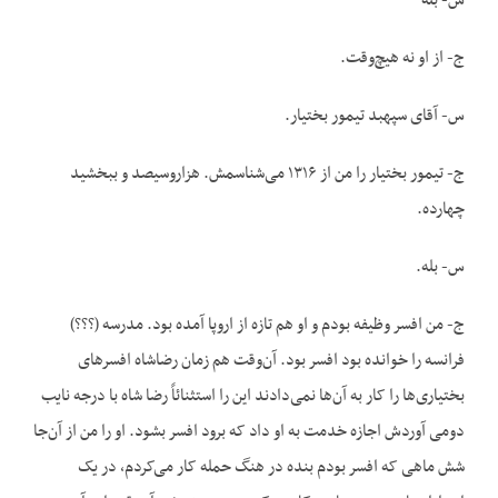
س- بله
ج- از او نه هیچ‌وقت.
س- آقای سپهبد تیمور بختیار.
ج- تیمور بختیار را من از ۱۳۱۶ می‌شناسمش. هزاروسیصد و ببخشید
چهارده.
س- بله.
ج- من افسر وظیفه بودم و او هم تازه از اروپا آمده بود. مدرسه (؟؟؟)
فرانسه را خوانده بود افسر بود. آن‌وقت هم زمان رضاشاه افسرهای
بختیاری‌ها را کار به آن‌ها نمی‌دادند این را استثنائاً رضا شاه با درجه نایب
دومی آوردش اجازه خدمت به او داد که برود افسر بشود. او را من از آن‌جا
شش ماهی که افسر بودم بنده در هنگ حمله کار می‌کردم، در یک