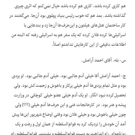
هم کاری کرده باشد، کاری هم کرده باشد خیال نمی‌کنم که اثری چیزی
گذاشته باشد. بعد هم که خوب رئیس بنیاد پهلوی بود آن‌جا. می‌گفتند در
کار ساختمان هتل‌های هیلتون و این‌حرف‌ها آن‌جا زد و بندهایی با
اسرائیلی‌ها کرده فلان کرده که یک سفر هم به اسرائیلی رفته که البته من
اطلاعات دقیقی از این کارهایش نداشتم اصلاً.
س- بله. آقای احمد آرامش.
ج- احمد آرامش آقا خیلی آدم جالبی بود. خیلی آدم جالبی بود. او یزدی
بود و مثل تمام یزدی‌ها آدم خیلی پرکار و باهوش و زحمت‌کش بود. ولی
تحصیل‌کرده نبود انگار. او یک آدم خیلی عضو خیلی کوچکی در وزارت
پیشه و هنر بود. در کارخانجات فنی و این حرف‌ها آدم خیلی (؟؟؟) ولی
چون خیلی باهوش بود و خیلی فلان بود وقتی اوضاع شهریور این‌ها پیش
آمد آن خودش را نزدیک کرد به قوام‌السلطنه از همان اول و رفت و یک
روزنامه‌ای راه انداخت به دست قوام‌السلطنه و پشت‌سر قوام‌السلطنه راه