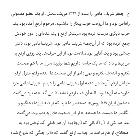
ج- جعفر شریف‌امامی را بنده از ۱۳۲۱ می‌شناسمش. او یک عضو معمولی
راه‌آهن بود و ما آن‌وقت حزب پیکار را داشتیم. مرحوم ارفع آمده بود یک
حزب دیگری درست کرده بود سرلشکر ارفع و یک عده‌ای را دور خودش
جمع کرده بود که از آن‌جمله شریف‌امامی بود. شریف‌امامی بود، دکتر
جلالی بود و یک آقایی بود سلامت بود از این حرف‌ها. یک روزی ارفع به
من پیغام داد که ما یک جلسه داریم شما بیایید منزل ما با هم صحبت
بکنیم و ائتلاف بکنیم و نمی‌دانم از این صحبت‌ها. بنده رفتم منزل ارفع
خیابان ارفع، آن‌جا من دفعه اول شریف‌امامی را دیدم. شریف‌امامی جزء
دارودسته آن‌ها بود. البه آن شب ارفع نقشه نظامی گذاشته بود می‌گفت
«دشمن ایران فقط روس‌ها هستند و ما باید که بر ضد این‌ها بجنگیم و
انگلیس‌ها دوست ما هستند.» از این صحبت‌های چرت‌وپرت می‌گفت.
بعد هم یکی از آن آقایانی که آن‌جا بود آن هم خیلی آلمانوفیل بود به
اصطلاح، او هم درآمد در جواب ارفع گفت که «این جنگی که شروع شده