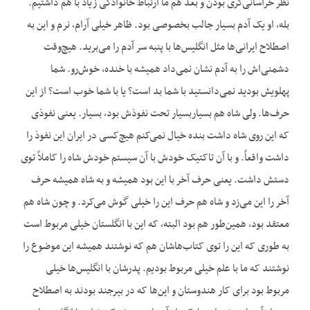
نظر خراسانی‌گری بودن و بعد هم ما ارتباط خانوادگی زیاد با هم داشتیم.
بله، او یک آدم بسیار جالب بخصوصی بود. ظاهر خیلی آرام، نرم و این به
اصطلاح ایرانی‌ها مثل انگلیس‌ها با پنبه سر آدم را می‌برید. هیچ‌وقت
دشمنی‌اش را به آدم نشان نمی‌داد همیشه با خنده، خوش‌رو. شما
پهلویش بودید نمی‌دانستید با شما بد است؟ یا با شما خوب است؟ از این
حرف‌ها. ولی شاه هم بسیاربسیار تحت نفوذش بود، بسیار. یعنی نفوذی
که این روی شاه داشت بنده خیال نمی‌کنم هیچ‌کسی در ایران این نفوذ را
داشت واقعاً. و با آن تاکتیک خودش با آن سیستم خودش شاه را کاملاً توی
دستش داشت. یعنی حرف آخر با این بود همیشه و به شاه همیشه حرف
آخر را این می‌زد و شاه هم حرف این را خیلی گوش می‌کرد. و چون شاه هم
معتقد بود، همین‌طور هم بود البته، که این با انگلستان خیلی مربوط است
به طوری که این را توی کتاب‌هاشان هم که نوشتند همیشه این موضوع را
نوشتند که ما با علم خیلی مربوط بودیم. پدرشان با انگلیس‌ها خیلی
مربوط بود برای کار هندوستان و این‌ها که در بیرجند بودند به اصطلاح