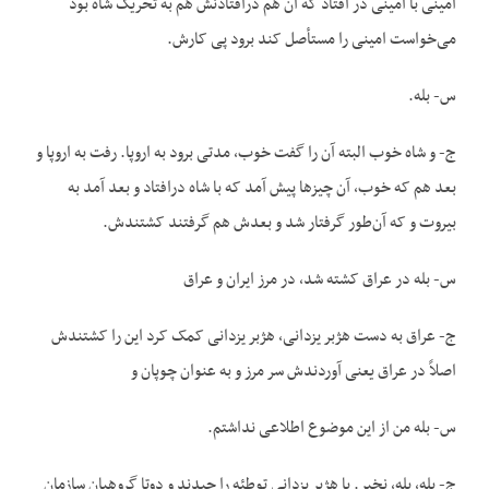
امینی با امینی در افتاد که آن هم درافتادنش هم به تحریک شاه بود
می‌خواست امینی را مستأصل کند برود پی کارش.
س- بله.
ج- و شاه خوب البته آن را گفت خوب، مدتی برود به اروپا. رفت به اروپا و
بعد هم که خوب، آن چیزها پیش آمد که با شاه درافتاد و بعد آمد به
بیروت و که آن‌طور گرفتار شد و بعدش هم گرفتند کشتندش.
س- بله در عراق کشته شد، در مرز ایران و عراق
ج- عراق به دست هژبر یزدانی، هژبر یزدانی کمک کرد این را کشتندش
اصلاً در عراق یعنی آوردندش سر مرز و به عنوان چوپان و
س- بله من از این موضوع اطلاعی نداشتم.
ج- بله، بله، نخیر. با هژبر یزدانی توطئه را چیدند و دوتا گروهبان سازمان