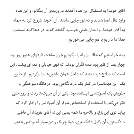
آقای هویدا به استقبال این عده آمدند در ورودی آن بنگالو. و این عده
وارد ‌هال آنجا شدند و دستور چایی دادند. آن آخوند شروع کرد به حمله
به آقای هویدا. و ایشان خیلی خونسرد گفتند که ما در محاکمه نیستیم،
فعلا ما داریم با هم چایی می‌خوریم.
بعد خواستیم که حالا این راه را برگردیم چون ساعت طرفهای هنوز روز بود
چهار بعد از ظهر بود همه نگران بودند که توی خیابان واقعه‌ای بیفتد. این
است که صلاح دیده نشد که داخل همان ماشین‌ها ما برگردیم. از جلوی
یک، این مهمانسرا در کنار یک درمانگاهی بود. درمانگاه سوختگی و
جلویش یک آمبولانسی ایستاده بود. یکی از آن چریک‌ها رفت و بزور حتی
فکر می‌کنم با استفاده از اسلحه‌اش شوفر آن آمبولانس را وادار کرد که
بیاید توی این باغ، و بالاخره ما همه یعنی این‌که آقای هویدا، آن قاضی
دادگستری، آن وکیل دادگستری، دوتا چریک و من سوار آمبولانس شدیم.