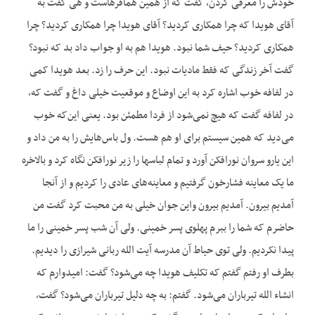
خودش را معرفی کردن، گفت که از همین همافرهاست و هی گفت به
آقای هویدا که چرا همکاری کردید؟ آقای هویدا چرا همکاری کردید؟ چرا
همکاری کردید؟ حیف شما نبود. هویدا هم به او جواب داد بد که نبود؟
گفت آخر زندگی که فقط مادیات نبود. این حرف را زد. بعد هویدا کمی
در لفافه خوب اشاره کرد به این اوضاع و موقعیت خیلی داغ و گفت که،
در لفافه گفت که هیچ نمی‌شود از فردا مطمئن بود. یعنی این‌که خوب
می‌دید که همین سیستم برای او هم هست. ول باس‌هایش را به من داد و
این یارو سروان نورافکن آورد و تمام لباسها را زیر نورافکن نگاه کرد و بالاخره
ما یک معاینه فشارخون گرفتیم و معاینه‌های عادی را کردیم و از آنجا
آمدیم بیرون. آمدیم بیرون واین جوان خیلی به من محبت کرد گفت من
حاضرم که شما را ببرم پهلوی پسر خمینی. ولی آن شب پسر خمینی را ما
پیدا نکردیم. ولی توی حیاط آن مدرسه آیت الله ربانی شیرازی را دیدیم.
بطرف او رفتم گفتم که تکلیف هویدا چه می‌شود؟ گفت: امیدوارم که
انشاء الله تیرباران می‌شود. گفتم: به چه دلیل تیرباران می‌شود؟ گفت،