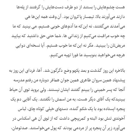
هست چشم‌هایش را بستند از دو طرف دست‌هایش را گرفتند از پله‌ها
دارند می‌آورند بالا، تیمسار پاکروان بود. آن وقت همه این‌ها هی
می‌آمدند می‌گفتند، نه این‌که ما آدم‌های خوبی هستیم، می بینید که ما
چه خوب مراقبت می‌کنیم از زندانی ها. شما حتی حق داشتید که بیایید
مریض‌تان را ببینید. مگر نه این‌که ما خوب هستیم. آیا نسخه‌ای دوایی
هرچه می‌خواهید بنویسید ما فورا تهیه می‌کنیم.
بالاخره این روز گذشت و بعد یکهو وضع دگرگون شد. آها، فردای این روز به
پیشنهاد همین سروان طاهری همین جوان همافر دوباره من رفتم مدرسه
آنجا که پسر خمینی را ببینم گفتند ایشان نیستند. ولی بروید توی آن حیاط
ببینیدکه یک آقای دیگر هست، به من اسمش را نگفتند. یک آقایی دم یک
پنجره ایستاده بود با یک شکم گنده، دستهای خیلی کوتاه چاق، لباس
آخوندی تنش بود البته و کمرپیچی داشت که از توی آن هی اسکناس در
می‌آورد زیر آن پنجره پر از مردمی بودند که پول می‌خواستند. صدتومان،