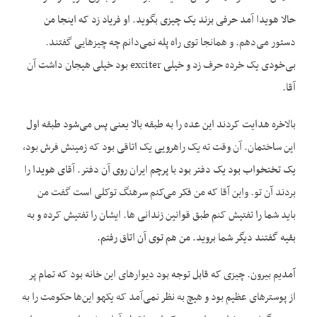
حالا هویدا آمد حرفی بزند یک چیزی بگوید. او فریاد زد که اینجا من
دستور می‌دهم. و همانجا توی راه پله نمی‌دانم چه چیزهایی گفتند.
بی‌خودی یک خرده حرف زد و خیلی exciter بود خیلی هیجان داشت آن
آقا.
بالاخره هدایت کردند این عده را به طبقه بالا یعنی پس می‌شود طبقه اول
این ساختمان. آن وقت ته یک راهرویی یک اتاقی بود که زمینش فرش بود،
یک تختخواب بود یک دفتر بود با پرچم ایران روی آن دفتر. آقای هویدا را
بردند آن تو. واین آقا که من فکر می‌کنم سرهنگ توکلی است گفت من
باید شما را تفتیش کنم طبق قوانین زندانی ها. ایشان را تفتیش کرده و به
بقیه گفتند دیگر شما بروید. من هم توی آن اتاق رفتم.
آمدیم بیرون. چیزی که قابل توجه بود دیوارهای این خانه بود که تمام پر
از پوسترهای عظیم بود و هیچ به نظر نمی‌آمد که یکهو این‌ها حکومت را به