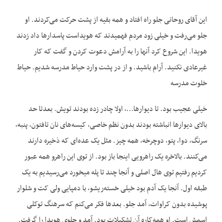
این آقای روحانی جلو راه افتاد و همه بقیه از پشت حرکت می‌کردند. او
جلو می‌رفت و خیلی زود مردم فهمیدند که هویداست پاسدارها داد زدند
هویدا. این شروع کرد آنها را به آرامش دعوت کردن و گفت که کار
غیرعادی نکنید. آرام باشید. و از در پشت وارد حیاط مدرسه شدیم. حیاط
خلوت مدرسه
خیلی عجیب بود. تا دیوارها…، اولا چادر زده بودند تویش. بعدتا حد
بالای دیوارها انباشته بودند بدون نظم خاصی، کیسه‌های نان تافتون، پنبه،
سرنگ، دوا، پتو، دوچرخه، همه چیز. مثل یک عده‌ای که ذخیره دارند
می‌کنند. بالاخره یک راهرویی اینجا باز بود. از توی این راهرو همه عبور
کردیم رفتیم توی هال اصلی و آنجا چند تا پله میخورد می‌رسیدیم به یک
طبقه اول. آنجا یک آدم بود خیلی خسته‌ریشو، با دمپایی ولی کت و شلوار
پوشیده بدون کراوات، آمد جلو. بعدها فکر می‌کنم که سرهنگ توکلی
اسمش است. او همه‌کاره آن تشکیلات بود. آمد و جلوی هویدا را گرفت.