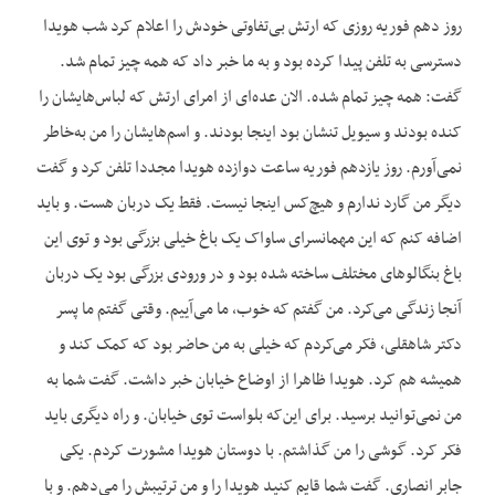
روز دهم فوریه روزی که ارتش بی‌تفاوتی خودش را اعلام کرد شب هویدا
دسترسی به تلفن پیدا کرده بود و به ما خبر داد که همه چیز تمام شد.
گفت: همه چیز تمام شده. الان عده‌ای از امرای ارتش که لباس‌هایشان را
کنده بودند و سیویل تنشان بود اینجا بودند. و اسم‌هایشان را من به‌خاطر
نمی‌آورم. روز یازدهم فوریه ساعت دوازده هویدا مجددا تلفن کرد و گفت
دیگر من گارد ندارم و هیچ‌کس اینجا نیست. فقط یک دربان هست. و باید
اضافه کنم که این مهمانسرای ساواک یک باغ خیلی بزرگی بود و توی این
باغ بنگالوهای مختلف ساخته شده بود و در ورودی بزرگی بود یک دربان
آنجا زندگی می‌کرد. من گفتم که خوب، ما می‌آییم. وقتی گفتم ما پسر
دکتر شاهقلی، فکر می‌کردم که خیلی به من حاضر بود که کمک کند و
همیشه هم کرد. هویدا ظاهرا از اوضاع خیابان خبر داشت. گفت شما به
من نمی‌توانید برسید. برای این‌که بلواست توی خیابان. و راه دیگری باید
فکر کرد. گوشی را من گذاشتم. با دوستان هویدا مشورت کردم. یکی
جابر انصاری. گفت شما قایم کنید هویدا را و من ترتیبش را می‌دهم. و با