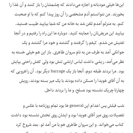
این‌ها خیلی مودبانه و اجازه می‌دادند که چشمشان را باز کنند و آن غذا را
بخورند. من نتوانستم آدم مشخصی را آن روز پیدا کنم که با او صحبت
کنم. به منزلم آمدم تلفن شد به خانه من که شما بیایید طبیب هستید،
بیایید این مریض‌تان را معاینه کنید. دوباره ما این راه را رفتیم و در آنجا
تفتیش من شدم. کیفم را گرفتند و گشتند و خود مرا گشتند و یک
جوانکی آمد به طرف من به نام سروان طاهری. باز این هم خیلی خسته به
نظر می‌آمد، ریشی داشت لباس ارتشی تنش بود ولی کفش راحتی بپایش
بود. مرا بردند طبقه دوم، آنجا باز یک barrage دیگر بود. آن راهرویی که
به آن آقای هویدا را مسکن داده بودند با یک میز بسته بودند، رویش
چهارتا چریک نشسته بود مسلح، و ما را بردند داخل.
شب قبلش پس اعدام این general ‌ها بود تمام روزنامه با عکس و
تفصیلات روی میز آقای هویدا بود و ایشان روی تختش نشسته بود داشت
کتاب می‌خواند. و این سروان طاهری هم با من آمد تو. بعد شروع کرد