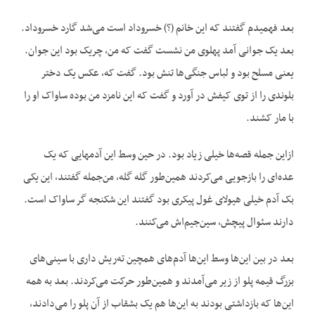
بعد فهمیدم گفتند که این خانم (؟) خسروداد است می‌شد گارد خسروداد.
بعد یک جوانی آمد پهلوی من نشست گفت که من، چریک بود این جوان.
یعنی مسلح بود و لباس جنگی‌ها تنش بود. گفت که، عکس یک دختر
بلوندی را از توی کیفش در آورد و گفت که این نامزد من بوده ساواک او را
با مار کشند.
ازاین جمله قصه‌ها خیلی زیاد بود. در حین وسط این آدمهایی که یک
عده‌ای را بازجویی می‌کردند همین‌طور گله گله، من‌جمله گفتند، این یکی
بک آدم خیلی هیولای غول پیکری بود گفتند این شکنجه گر ساواک است.
دارند سئوال پیچش، سین‌جیم‌اش می‌کنند.
بعد در بین این‌ها وسط این‌ها آدم‌های همچین ته‌ریش داری با سینی‌های
بزرگ قیمه پلو از زیر می‌آمدند و همین‌طور حرکت می‌کردند. بعد به همه
این‌ها که بازداشتی بودند به این‌ها هم یک بشقاب از آن پلو را می‌دادند،