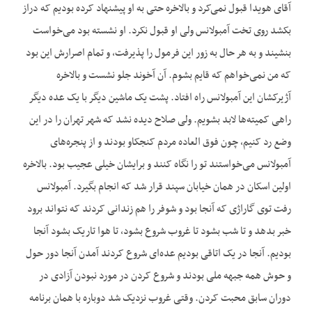
آقای هویدا قبول نمی‌کرد و بالاخره حتی به او پیشنهاد کرده بودیم که دراز
بکشد روی تخت آمبولانس ولی او قبول نکرد. او نشسته بود می‌خواست
بنشیند و به‌ هر حال به زور این فرمول را پذیرفت، و تمام اصرارش این بود
که من نمی‌خواهم که قایم بشوم. آن آخوند جلو نشست و بالاخره
آژیرکشان این آمبولانس راه افتاد. پشت یک ماشین دیگر با یک عده دیگر
راهی کمیته‌ها لابد بشویم. ولی صلاح دیده نشد که شهر تهران را در این
وضع رد کنیم، چون فوق العاده مردم کنجکاو بودند و از پنجره‌های
آمبولانس می‌خواستند تو را نگاه کنند و برایشان خیلی عجیب بود. بالاخره
اولین اسکان در همان خیابان سپند قرار شد که انجام بگیرد. آمبولانس
رفت توی گاراژی که آنجا بود و شوفر را هم زندانی کردند که نتواند برود
خبر بدهد و تا شب بشود تا غروب شروع بشود، تا هوا تاریک بشود آنجا
بودیم. آنجا در یک اتاقی بودیم عده‌ای شروع کردند آمدن آنجا دور حول
و حوش همه جبهه ملی بودند و شروع کردن در مورد نبودن آزادی در
دوران سابق محبت کردن. وقتی غروب نزدیک شد دوباره با همان برنامه