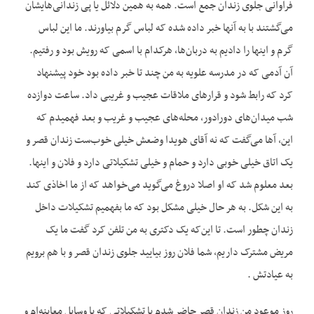
فراوانی جلوی زندان جمع است. همه به همین دلائل یا پی زندانی‌هایشان
می‌گشتند با به آنها خبر داده شده که لباس گرم بیاورند. ما این لباس
گرم و اینها را دادیم به دربان‌ها، هرکدام با اسمی که رویش بود و رفتیم.
آن آدمی که در مدرسه علویه به من چند تا خبر داده بود خود پیشنهاد
کرد که رابط شود و قرارهای ملاقات عجیب و غریبی داد. ساعت دوازده
شب میدان‌های دورادور، محله‌های عجیب و غریب و بعد فهمیدم که
این، آها می‌گفت که نه آقای هویدا وضعش خیلی خوب‌ست زندان قصر و
یک اتاق خیلی خوبی دارد و حمام و خیلی تشکیلاتی دارد و فلان و اینها.
بعد معلوم شد که او اصلا دروغ می‌گوید می‌خواهد که از ما اخاذی کند
به این شکل. به‌ هر حال خیلی مشکل بود که ما بفهمیم تشکیلات داخل
زندان چطور است. تا این‌که یک دکتری به من تلفن کرد گفت ما یک
مریض مشترک داریم، شما فلان روز بیایید جلوی زندان قصر و با هم برویم
به عیادتش .
روز موعود من زندان قصر حاضر شدم با تشکیلاتی که با وسایل معاینه‌ام و