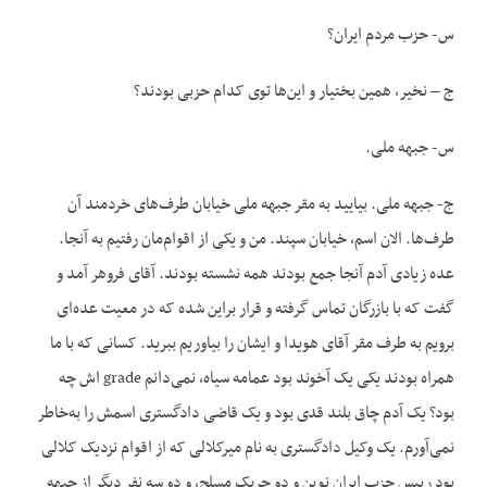
س- حزب مردم ایران؟
ج – نخیر، همین بختیار و این‌ها توی کدام حزبی بودند؟
س- جبهه ملی.
ج- جبهه ملی. بیایید به مقر جبهه ملی خیابان طرف‌های خردمند آن
طرف‌ها. الان اسم، خیابان سپند. من و یکی از اقوام‌مان رفتیم به آنجا.
عده زیادی آدم آنجا جمع بودند همه نشسته بودند. آقای فروهر آمد و
گفت که با بازرگان تماس گرفته و قرار براین شده که در معیت عده‌ای
برویم به طرف مقر آقای هویدا و ایشان را بیاوریم ببرید. کسانی که با ما
همراه بودند یکی یک آخوند بود عمامه سیاه، نمی‌دانم grade ‌اش چه
بود؟ یک آدم چاق بلند قدی بود و یک قاضی دادگستری اسمش را به‌خاطر
نمی‌آورم. یک وکیل دادگستری به نام میرکلالی که از اقوام نزدیک کلالی
بود رییس حزب ایران نوین و دو چریک مسلح، و دو سه نفر دیگر از جبهه