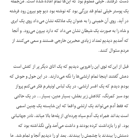
دست گرفتند. خیلی معلوم بود که این‌ها تمام آماده شده است. من‌جمله
یک پوستر خیلی تمام قد بزرگی بود که نوشته بود دیو چو بیرون رود فرشته
در آید. روی آن خمینی را به عنوان یک ملائکه نشان می‌داد روی یک ابری
و شاه را به صورت یک شیطان نشان می‌داد که دارد بیرون می‌رود. و آنجا
که آمدیم دیدیم تعداد زیادی مخبرین خارجی هستند و سعی می‌کنند از
مردم سئوال کنند.
قبل از این‌که توی این راهرویی دیدیم که یک اتاق دیگر پر از کفش است
دمش گفتند اینجا تمام ارتشی‌ها را نگه می‌دارند. در این حول و حوش که
بودم دیدم که یک افسر ارتشی، در یک لباس اونیفرم فکر می‌کنم پرواز
بود سبز کمرنگ، کلاهش زیر بغلش، بسیار متین، بسیار… در یک حالتی
که فقط آدم می‌تواند یک ارتشی واقعا که این شایسته یک چنین اسمی
است بداند همراه یک آدم سیاه چرده‌ای از پله‌ها بالا میاند، نادر جهانبانی
بود. او را بازداشت کرده بودند و داشت می‌آمد ولی نگذاشته بود که
دستش را ببندند با چشمش را ببندند. بعد او را دیدیم آنجا و تمام شد. ما