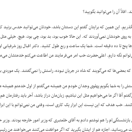
اقلاً آن را می‌توانید بگویید؟
گذریم. این همین که برایتان گفتم این دستتان باشد، خودتان می‌توانید حدس بزنید 
به روی خودشان نمی‌آوردند که. این حالا خوب بود، بد بود، چی بود، هیچ. خیلی م
زها پنج تا ده دقیقه است. شما یک ساعت و ربع طول کشید. دکتر اقبال روز شرفیابی او
توانم نگه دارم. اعلی‌حضرت خب امر می‌فرمایند من اطاعت می‌کنم خدمتشان می‌مان
بعضی‌ها که می‌گویند که شاه در جریان نبوده، راستش را نمی‌گفتند. یک موردی بود
استش را به شما بگویم پهلوی وجدان خودم من همیشه می‌گفتم از اول خدمتم همیشه
فتم آقا اگر ما می‌خواهیم مثل این نباشیم، زبان‌مان دراز باشد، آخر باید رفتارمان ه
نند. خب هدف که این نیست این ابزار یک کاری است، وقتی من نمی‌توانم با این ابزار 
بازنشستگی‌ام را هم نوشتم دادم به آقای خلعتبری که وزیر امور خارجه بودند. وزیر خ
می‌رسانید، اجازه هم از ایشان بگیرید که اگر موافقت می‌کنند می‌خواهند من رئیس