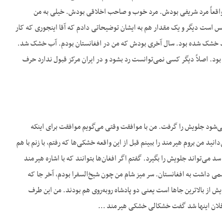
ا واقعاً مرد شریفی بودش. مرد خوب و صاحب اخلاقی بودش. خیلی به من
 بس است دیگر و یک مقدار هم به ایشان توضیحاتی دادم که آقا اینجوری که کار
رمند خشک شده بود. سال آخری بودش که من در افغانستان بودم. آب خشک شد.
د. اصلاً دیگر کسی نمی‌توانست رد بشود و در ایران مرکز قبول ندارد حرف
ی‌شود جلویش را گرفت. من با موافقت وقتی می‌گویم موافقت برای اینکه
د من بروم هیرمند را ببینم قبل از این واقعه خشکی‌ها که رفتم، با زنم با هم
 می‌تواند جلویش را بگیرد. گفتم اگر افغان‌ها بتوانند که با اشاره هیرمند
می داشت به افغانستان. سر میز شام من چون شیخ‌السفرا بودم، آخر جا که
ش از بالاترین جاها است یعنی دو پادشاه روبه‌روی هم بودند. من این طرف
 شد فلان اینها شد گفت خشکالی خشکی هیرمند …