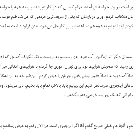
ر است در رم. خواستنش آمده. تمام کسانی که در کار هیرمند واردند همه را خواستند
شان ملاقات کردم. وزیر دربارشان که یکی از شریف‌ترین مردمی که من شناختم فوت شد. 
ردم اینها دیدم نه همه هم مساعدند و این کار حل می‌شود. متن قرارداد لغت به لغت 
مسائل دیگر اندازه‌گیری آب همه اینها رسیدیم به بن‌بست و یک تلگراف آمدش که اع
هری رسید که صحبش هواپیما بود برای تهران. فوری جا گرفتم با هواپیمای افغانی می‌آ
ً آمده بودند اصلاً عقبم بردنم رفتم و جریان را عرض کردم. این‌طور شد به این اشکا
های اینجوری صرف‌نظر کنیم این ببینیم باید بالاخره تمام باید بکنیم. دیر می‌شود
ه ایرانی که یک روز بعدش می‌رفتم برگشتم …
تم و آنجا هم خیلی صریح گفتم آقا اگر این‌جوری است من الان رفتم به عرض رساندم 