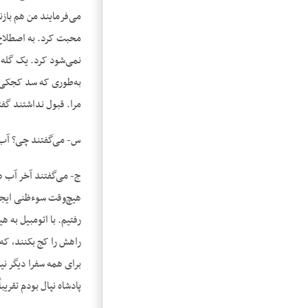
می‌فرمایند من هم باز
محبت کرد. به اصطلاح ع
نمی‌شود کرد. یک گله 
به‌طوری که سد کجکی ه
مرا. قبول نداشتند گفت
س- می‌گفتند چی؟ آ
ج- می‌گفتند آخر آب ه
هیچ‌وقت سوءظنی ایجاد 
رفتیم. با اتومبیل به 
راهش را کج بکنند، که
برای همه سفرا دیگر نی
پادشاه نپال بودم تقری