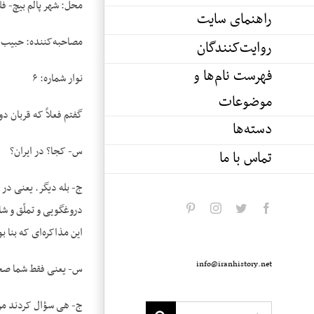
محل: شهر پالم بیچ- فل
راهنمای سایت
مصاحبه‌کننده: حبیب 
روایت‌کنندگان
فهرست نام‌ها و
نوار شماره: ۶
موضوعات
گفتم فعلاً که قربان د
دسته‌ها
س- کجا؟ در ایران؟
تماس با ما
ج- بله دیگر. یعنی در
دروغگویی و تملّق و شا
pinterest
instagram
twitter
facebook
این مذاکره‌ای که بنا ب
info@iranhistory.net
س- یعنی فقط شما صحب
ج- هی سؤال کردند من