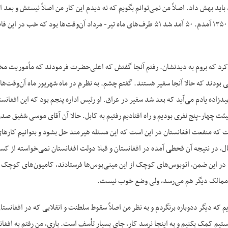
بنابراین من آمدم اوخر ۱۳۵۰ آمدم. ۵۰ آمد شد ۵۱ طرف‌های ماه تیر- مرداد آن‌
ن کرد که بروم به دیدنشان. رفتم آنجا گفتش که اعلی‌حضرت فرمودند که مأموریت مخ
 بودند که حالا آنجا سفیر هستند. گفتم چشم. به نظرم در ماه شهریور ماه آن‌وقت‌ها 
دزاده یادم می‌آید که بعد شد سفیر در عراق. او رئیس اداره پنجم بود که این افغانستا
یئت چهار-پنج نفری بودیم و راه افتادیم رفتیم به کابل. حالا آن آقای موسی شفیق
ست که منفعت افغانستان در این است که این مسئله هیرمند حل بشود و بتوانیم کاره
، در نتیجه آن قحطی آمده در افغانستان و قبلا دولت افغانستان نمی‌خواسته از 
در این ضمن، اتوبوس‌های کوچک از این مینی‌بوس‌ها فرستادند، کامیون‌های کوچک 
ز ممالک دیگر هم می‌رسد، ولی وضع خوب نیست.
یم که دیگر ددوباره برنگردم و به نظر من اصلاً سقوط سلطنت و انقلابی که در افغانستا
نستیم کمک بکنیم و به اینجا نرسد کار، جای بسیار تأسف است. باری، من رفتم به اف