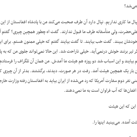
می‌شد؟
 نپال ما کاری نداریم. نپال دارد آن طرف صحبت می‌کند من با پادشاه افغانستان ا
اعلی‌حضرت، ولی متأسفانه طرف ما قبول ندارند. گفت اه چطور همچین چیزی؟ گفتم آ
لاً خودشان ببیند. گفت خب بیایند. تا گفت بیایند گفتم که خیلی ممنون هستم. برای ا
 تیر بزنند خونش درنمی‌آید. خیلی ناراحت شد. این حالا نمی‌تواند جلوی من که به پاد
 بیایند و این اسباب شد دو روزه هم هیئت ما آمدش. من همان آن تلگراف را فرستادم.
ن بار یک همچین هیئت آمد. رفت در هر صورت، دیدند، برگشتند. بدتر از آن چیزی که
نی نفر دوم سفارت آمریکا که رد می‌شده از ایران بیاید به افغانستان رفته وزارت خ
فغان‌ها که آب فراوان است به ما نمی‌دهند.
ین که این هیئت
ئت آمده. می‌بینید اینها را.