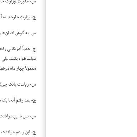
س- مدیرکل وزارت خار
ج- وزارت خارجه. به آ
س- به گوش افغان‌ها ر
ج- حتماً آمریکایی رف
دولت‌خواه بکند. ولی ا
معمولاً چهار ماه مرخ
س- ریاست بانک چی؟
ج- بعد رفتم آنجا یک 
س- پس با این موافقت
ج- این را هم موافقت ک