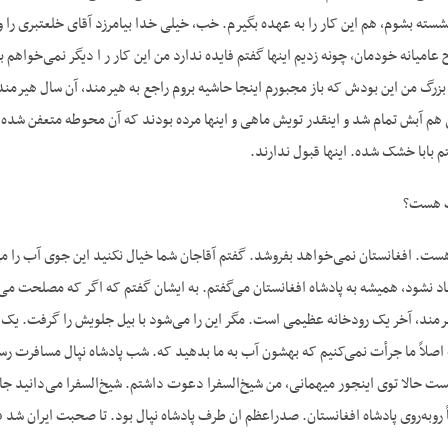
نشسته بشوم، هم این کار را به عهده بگیرم. خب، خیلی خدا بیامرزد آقای خلعتبری ر
امیانه خودمان، چونه زدیم اینها گفتم فایده ندارد من این کار ر ا دیگر نمی‌خواهم
بزرگ من این بودش که باز مجبورم اینجا حاشیه بروم راجع به هیرمند، آن سال هی
م آبش تمام شد و اینقدر تویش ماهی و اینها مرده بودند که آن محوطه متعفن شده بو
م بابا خشک شده. اینها قبول ندارند.
ب هست؟
ست. افغانستان نمی‌خواهد بفروشد. گفتم آقاجان شما خیال نکنید این جوی آب را م
نشود، همیشه به پادشاه افغانستان می‌گفتم. به ایشان گفتم که اگر که مصلحت می‌دانی
هیرمند، آخر یک رودخانه عظیمی است. مگر این را می‌شود با بیل جلویش را گرفت. یک سد
 اصلاً ما جرأت نمی‌کنیم که بهشون آب به ما بدهید که. شب پادشاه نپال مسافرت رس
ست حالا توی اینجور میهمانی، من شیخ‌السفرا دعوت داشتم. شیخ‌السفرا می‌دانید جای
باً روبه‌روی پادشاه افغانستان. صدراعظم ان طرف پادشاه نپال بود. تا صحبت ایران