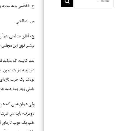
ج- افخمی و عالیمرد ب
س- صالحی
ج- آقای صالحی هم آن‌
بیشتر توی این مجلس نب
بعد کابینه که دولت ت
دومرتبه دولت معین بش
بودند یک حزب تازه‌ای 
خیلی بهتر بود همه هم ا
ولی همان شبی که هویدا
دومرتبه باید سر کارشا
خب یک حزب تازه‌ای آم