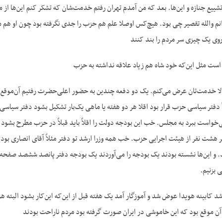
تشییع جنازه و این‌ها. بعد که من آمدم تهران رفتم خدمت‌شان که تشکر کنم این‌ها 
م والله تقصیر چی بود. هیچ‌کس اوصلا علم هم حزب را جدی نگرفته بود چون او هم مال
وی یک چیزی سر مردم را بند کنند
است مثل این‌که خود شاه هم زیاد علاقه نداشته به حزب
ا خدمت‌تان عرض می‌کنم. یک دو دفعه چندین به حضور اعلی‌حضرت رفتیم آن‌موقع. حالا
 دفتر سیاسی حزب قرار بود اقلا هر دو هفته یا ماهی یک‌بار تشکیل بشود دفتر سیاس
خواست ببرد به مجلس. خب این بودجه دولت را اقلاً باید قبلاً در حزب مطرح بشو
 هشت نفر از هیئت اجرایی حزب. خب همه وزرا ارشد تو دفتر مثلاً آقای انصاری بود 
د. و این‌ها نشسته بودند یک بودجه را می‌آوردند یک بودجه دفتر پانصد ششصد صفحه‌ا
 بزنیم.
شد کابینه هویدا عوض شد و آ‌موزگار آمد یک هفته قبل از این‌که این‌کار بشود البته ه
آن موقع بود که این خاموشی در ایران صورت گرفته بود مردم ناراحت بودند