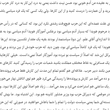
به عقیده من آدم خوبی بود حسن نیت داشت یعنی به درد این‌کار به درد کار حزب نمی‌خ
 بخرید و آن عمارت را درست کنید و از این کارها. ولی یک کسی که یک فرد سیاسی باشد
زهای علت عمده‌ای که این حزب هیچ‌وقت رشدی نکرد این بود که کسانی که در رأس حزب
د مرحوم هویدا که بسیار آدم سیاسی بود برعکس آموزگار هویدا آدم سیاسی بود به عق
 تا اندازه‌ای آقای علم. این دوتا سیاستمدار بودند بقیه یک مقدار تکنسین بودند این‌ها
ویدا که یک فرد کاملاً سیاسی‌ای بود، چون دید که حزب خودش از بین بردند و می‌
رکل این شد که اصلاً از سیاست بو نبرده بود آموزگار اصلاً نمی‌دانست. خیلی کارها
یک مسافرتی به نقاط مختلف مملکت بکنید شعبات حزب را رسیدگی کنید کارهای حزب
معین بکند دبیر حزب. علاقه‌ای هم گفتم تمام این مدت این کارش فقط صرف پرونده‌ه
و ده می‌آمد سر کارش و پرونده‌ها را رسیدگی می‌کرد ظهر هم توی اتاقش نهار می‌خو
 یک ساعتی هم استراحت می‌کرد و بعد می‌آمد… زیاد هم اصلاً توی این کارها نبود. و
 در موقعی که دبیرکل حزب بود وزیر مشاور کابینه هم بود. این اشتباه بود. ما بهش 
شسته‌ای شما یعنی سیاست دولت را تمام را شما باهاش موافقید در صورتی که این ح