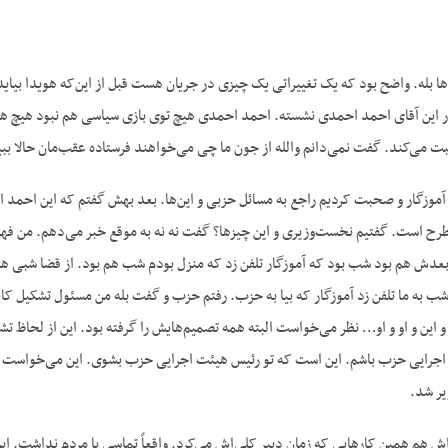
ا بله. واضح بود که یک تغییراتی یک چیزی در جریان هست قبل از این‌که هویدا بیاید.
ار این آقای احمد احمدی نشسته. احمد احمدی هیچ توی بازی سیاسی هم نبود هیچ هم ن
ی‌کند. گفت نمی‌دانم والله از جون ما چی می‌خواهند فرستاده عقب‌مان حالا ببی
 آموزگار و صحبت کردیم راجع به مسائل حزبی و این‌ها. بعد بهش گفتم که این احمد 
طرح است. گفتیم نخست‌وزیری و این چیزها؟ گفت نه نه به موقع خبر می‌دهم. من فه
بعدش هم بود شب بود که آموزگار تلفن زد که منزل بودم شب هم بود. از قضا شبی هم 
شب به ما تلفن زد آموزگار که بیا به حزب. رفتم حزب و گفت بله من مسئول تشکیل کا
و این و او و او… نظر می‌خواست البته همه تصمیم‌هایش را گرفته بود. این از لحا
اجرایی حزب باشم. این است که تو رئیس هیئت اجرایی حزب بشوی. این می‌خواست خلا
یر شد.
ش هم همین کارهایی که زمان دبیر کلی‌اش می‌کرد. واقعاً تماسی با مردم نداشت. ای