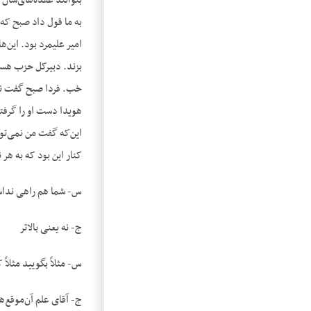
بتوانند عقده‌های‌شان 
به ما قول داد صبح که 
امیر علیمرد بود. این‌
بزند. دبیرکل حزب هست
خب. فردا صبح گفت نخ
هویدا دست او را گرفته
کنار این بود که به هر
س- شما هم راهی نداشتی
ج- نه یعنی بالاتر
س- مثلاً بگویید مثلاً ک
ج- آقای علم آن‌موقع‌ه