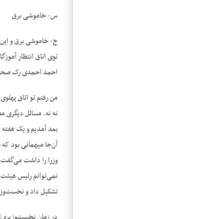
س- خاموشی برق
ج- خاموشی برق و این‌ه
توی اتاق انتظار آموزگ
احمد احمدی رک صحبت م
من رفتم تو اتاق پهلوی
نه نه. مسائل دیگری م
بعد آمدیم و یک هفته 
آن‌جا میهمانی بود که 
وزرا را داشت می‌گفت 
نمی‌توانم رئیس هیئت 
تشکیل داد و نخست‌وز
در زمان نخست‌وزیری‌ا