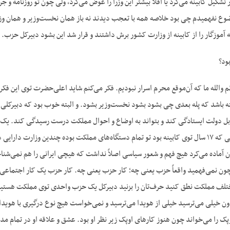
تشکیل کابینه می‌کرد یا اقلا بیشتر این وزرا را عوض می‌کرد، ولی چون تو روزنامه و جر
وع نفهمیدم چی بود خلاصه همه با تعجب دیدند نه باز همان نخست‌وزیر و همان وزرا
که آموزگار را از کابینه از وزارت کشور برش داشتند و قرار شد این بشود دبیرکل حزب.
ود؟
م والله ما که آن‌موقع محرم اسرار نبودیم. فکر می‌کنم شاید اعلی‌حضرت توی این فکر
باشد که پله بعدی چی بشود بشود نخست‌وزیر بشود. و البته خوب بود که دبیرکلی 
مقابل دولت ایستادگی کند و بتواند به اوضاع و احوال مملکت درست رسیدگی کند. یک
نبود. آموزگار در صورتی که ۱۷ سال توی کابینه بود تو تمام دستگاه‌های مملکت بوده چندی
ن آماده می‌کرد هیچ فهم و شعور سیاسی اصلاً نداشت که هیچی ایرانی را هم نمی‌شنا
چون نمی‌فهمید واقعاً حزب یعنی چه؛ کار حزب یعنی چه. کار حزب یک کار اجتماعی اس
ختلف مملکت نطق کنید حرف‌تان را بزنید دبیرکل یک حزب واحدی توی مملکت هستید پا 
 اون خیلی می‌ترسید خیلی از هویدا می‌ترسید و نمی‌خواست هیچ نوع درگیری با هوید
وپک را می‌خواند چون هنوز کارهای اوپک زیر نظر او بود. عشق و علاقه او در تمام 