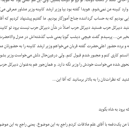
را خالی کنند از دست دولت. تو نرو تو دولت بنشین. ولی این هم کلکی بود که هویدا 
وارد کبینه من نمی‌شوم. هویدا گفته بود بیا وزیر ارشد کابینه وزیر مشاور معرفی می‌
هایی بودیم که به حساب گرداننده جناح آموزگار بودیم. ما گفتیم پیشنهاد کردیم که آق
ید دبیرکل حزب هستید دبیرکل حزب اصلاً در شأن دبیرکل حزب نیست برود تو کابینه 
یر من… پرسیدم گفت هیچی دیشب گویا یعنی شب گذشته‌اش در منزل والاحضرت عبدا
 و برده حضور اعلی‌حضرت گفته قربان می‌خواهم وزیر ارشد کابینه را به حضورتان مع
 نحوی شده می‌خواست خودش را وزیر نگه دارد. و همان‌جور هم به‌عنوان دبیرکل حزب 
د که نظرات‌تان را به بالاتر برسانید که آقا این…
ه برود به شاه بگوید
ا من یک‌دفعه با آقای علم ملاقات کردم راجع به این موضوع. یعنی راجع به این موض