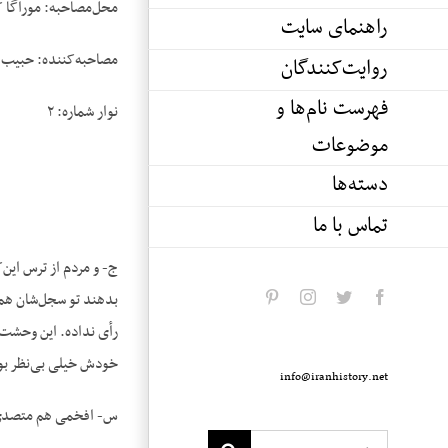
محل‌مصاحبه: موراگا کا
راهنمای سایت
مصاحبه‌کننده: حبیب 
روایت‌کنندگان
فهرست نام‌ها و
نوار شماره: ۲
موضوعات
دسته‌ها
تماس با ما
ج- و مردم از ترس این‌
بدهند تو سجل‌شان هم 
pinterest
instagram
twitter
facebook
رأی نداده. این وحشت و
خودش خیلی بی‌نظر بود 
info@iranhistory.net
س- افخمی هم متصدی ا