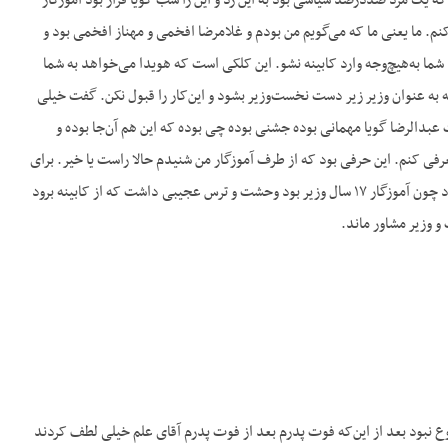
که یک مرد صددرصد سیاسی بود به این زد و این را شب گویا قرار بود آموزگار
کنم. ما یعنی ما که می‌گویم من بودم و غلامرضا افخمی و مهناز افخمی بود و
ا شما به‌هیچ‌وجه وارد کابینه نشو. این کلکی است که هویدا می‌خواهد به شما
به عنوان وزیر زیر دست نخست‌وزیر بشود و این‌کار را قبول نکن. گفت خیلی
لرضا گویا مهمانی بوده جشنی بوده چی بوده که این هم آن‌جا بوده و
رفی کنم. این حرفی بود که از طرف آموزگار من شنیدم حالا راست یا خیر. برای
این‌که گفت من نمی‌توانستم کاری کنم و مجبور شدم قبول کنم. ولی درعین‌حال دلش می‌خواست وزیر بشود چون آموزگار ۱۷ سال وزیر بود وحشت و ترس عجیبی داشت که از کابینه برود
و وزیر مشاور ماند.
وع نبود بعد از این‌که فوت پدرم بعد از فوت پدرم آقای علم خیلی لطف کردند