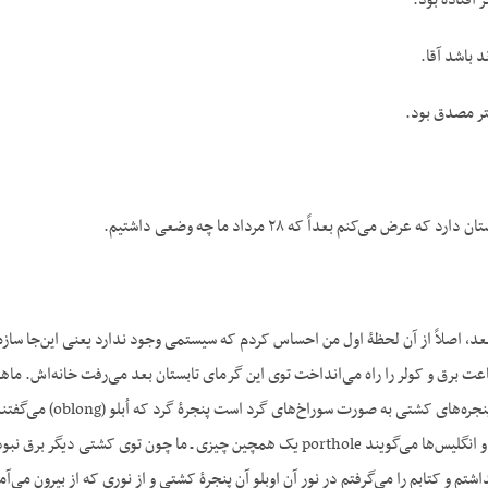
افتاده بود.
تر مصدق بود.
ه عرض می‌کنم بعداً که ۲۸ مرداد ما چه وضعی داشتیم.
. بعد، اصلاً از آن لحظۀ اول من احساس کردم که سیستمی وجود ندارد یعنی این‌جا
ت برق و کولر را راه می‌انداخت توی این گرمای تابستان بعد می‌رفت خانه‌اش. ماها
خیلی زیاد داشتم این
(oblong) را می‌گفتند و انگلیس‌ها می‌گویند porthole یک‌ همچین چیزی ـ م
داشتم و کتابم را می‌گرفتم در نور آن اوبلو آن پنجرۀ کشتی و از نوری که از بیرون می