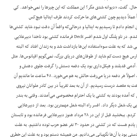
آن حال. گفت، «دیوانه شدی مگر؟ این مملکت که این چیزها را نمی‌خواهد. کی
اً عملاً دیدیم چون کشتی‌های ما حرکت کردند طرف ایتالیا هیچ‌کس
انجام دادم تا رسیدیم به ایتالیا و درحالی‌که واقعاً آن دقت نبود شاید کشتی‌ها
هر دوتا از بین رفته بودند. در حوادث ۲۸ مرداد یعنی بعد از این‌که مدتی من ناوببر بودم به ناو پلنگ منتقل شدم. در ناو پلنگ اول شدم افسر Deck فرمانده کشتی بود ناخدا دبیرعلایی
یی شد که به علت سوءاستفاده این‌ها بازداشت شد و به زندان افتاد که البته
 هیچ دست‌کم شاید از طوفان‌های دریای بزرگ، نمی‌گویم اقیانوس‌ها. مثل
انده کشتی بود آدمی قدبلند و هیکل‌داری بود یک دفعه دستش را گرفت جلوی دهنش و
گفت، «آقای حبیب‌اللهی من هم رفتم.» و دیگر رفت پایین. افسر ناوبر که عطایی بود او که از اول افتاده بود، اصولاً هر دفعه دریا می‌رفت حالش به هم می‌خورد. ۴۸ ساعت ما ماندیم آن
دون غذا، شاید نان خشک معمولاً می‌خوردیم در همین هوایی یا سیب‌زمینی همین. ولی بعد از ۴۸ ساعت به مقصد درست رسیدیم. از آن به بعد تقریباً در بین کادر ملوانان نیروی
یی که آمده بودند به کشتی با یک احترام مخصوصی می‌آمدند. وقتی به بندر
یی یک شغل دیگر داد. افسر راه البته شغل مهمترین بود. بعد از دبیرعلایی
فرمانده کشتی، دریاسالار بعداً شد، ناخدا فاطمی شد و ناخدا فاطمی خوب من تقریباً جنبۀ معاونتش را پیدا کردم. ببخشید قبل از این در ۲۸ مرداد هنوز دبیرعلایی فرمانده بود و تابستان
مرخصی رفت. بعضی از افسرها مرخصی رفتند و من تقریباً ارشدترین افسر ماندم تو کشتی و مسئول یک ناو و یادم هست که در کشتی در حدود ۳۰ نفر عضو حزب توده داشتیم. به علت
ستی بود با آن‌ها نگهبانی می‌دادیم. من همیشه دستم بود و به علت این خطری