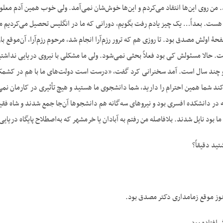
 من روی این‌ها انتقاد می‌کردم و این‌ها خوش‌شان نمی‌آمد. ولی خوب همین آدم مع
دم هست. بعداً… یک چیز یادم رفت بگویم، دورانی که ما در انگلیس تحصیل می‌کردیم
حۀ اولش مصدق بود. تا روزی هم که ترور رزم‌آرا انجام شد، مرحوم رزم‌آرا، آن‌موقع باز
فت. حالا مسئولش کی بود فعلاً بحثی نمی‌شود. ولی ما مشکلی با نیروی دریایی نداشتی
چند سال است. آمد سخنرانی کرد گفت، «درست است دولت‌های ما با هم در کشمکش سیا
کند شما همین احترام را دارید، شما دانشجوی ما هستید و هیچ تأثیری در کارمان نمی‌کن
۳۱ مراسم که در دانشکده افسری بود و نیروهای سه‌گانه هم دانشجوها آن‌جا جمع شدند و شا
ما بود نایل شدند. بلافاصله من رفتم به آبادان یا خرمشهر که به‌اصطلاح پایگاه دری
ید دقیقاً؟