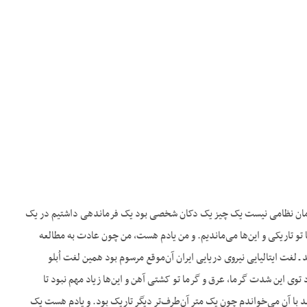
 سازمان نظامی نیست یک چیز یک دکان شخصی بود یک فرماندهی داشتیم در یک
 تو تاریکی و این‌ها می‌ماندیم. و من یادم هست، من چون عادت به مطالعه
 پنجره‌های کشتی به صورت سوراخ‌های گرد است پنجرۀ گرد که اُبلو (oblong) می‌گفتند ـ لغت ایتالیایی نیروی دریایی ایران آن‌موقع مرسوم بود همین لغت اُبلو
ا چون توی کشتی دیگر برق نبود توی این شدت گرما، عرق و گرما تو کشتی آهن و این‌ها زیاد مهم نبود تا
‌آمد با آن می‌خواندم چون یک متر آن‌طرف‌تر دیگر تاریک بود. و یادم هست یک