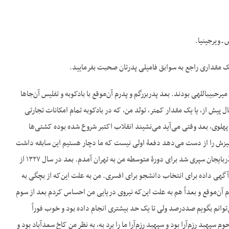
یک مقداری راجع به سوابق فامیلی پدرتان صحبت بفرمایید.
ج- من در بهمن ۱۳۰۸ در آستارا ـ آذربایجان متولد شدم. و پدربزرگم میرهادی میرحبیب‌اللهی، پدرم میرکتاب میرحبیب‎اللهی بودند. بعد پدربزرگم و پدرم آن‌موقع با بادکوبه و تفلیس آن‌جاها
 داشتند و به‌طوری‌ که شاید به نظرم قبل از تولد من باشد که پدربزرگم، بله دیگر خیلی در حدود ۱۳ سال پیش از، یا یک مقدار کمتر، تولد من، که در بادکوبه تمام امکانات تجارتی
ر پهلوی، بعد وقتی می‌آید می‌نشیند انقلاب اکتبر شروع شده بوده کشتی‌ها
‌چیزش را از دست می‌دهد دفعۀ اولی نیست که ما دچار هستیم این سابقه داشت
از آن موقع. بعداً خوب دوران ابتدایی، در ۱۹۳۰ که من متولد شدم بعد دوران ابتدایی را هم در همان‌جا و آذربایجان سپری شد برای دورۀ متوسطه من به تهران آمدم. بعد در سال ۱۳۲۷ از
آگهی داده برای انتخاب دانشجو برای افسری. من به علت این‌که از بچگی به
م آن‌موقع و بعداً هم به علت این‌که نیروی دریایی من احساس کردم بعد از سوم
‌توانم بگویم صددرصد ولی تا یک حد بیشتری انجام داده بود و خوب فوراً
د رزم‌آرا بود و سپهبد رزم‌آرا ما را برد به، به نظر من کاخ سعدآباد بود و