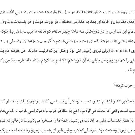
کردیم. یک سال و خرده‌ای بعد به مدارس مختلف در پورت موث و در پلیموث و دروی
مام این مدارس را در دوره‌های سه ماهه چهار ماهه، دو ماهه به ترتیب با شرایط خود م
 ماه بعضی‌ها با درجۀ افسری بودند و بعضی‌ها هم دیگر سال درجه‌شان بود. ولی باز ه
آن‌موقع به‌اصطلاح نیروی dominant ایران نیروی زمینی‌اش بود و مثل این‌که ترتیب داد
ی را هم دیدیم و من خیلی به آن دوره هم علاقه پیدا کردم. متأسفانه فرماندۀ من یک س
م شد.
 حزب توده؟
دستگیر شد و اعدام شد و عجیب بود در آن تابستانی که ما بودیم از افشار بکشلو که س
ب است وقتی ما بحث می‌کردیم راجع به مظاهر غرب و دموکراسی غرب یا خوبی‌های ا
ه همۀ مقدسات ملی ما اهانت می‌کنید، همۀ ما را مسخره می‌کنید.» درحالی‌که هم
ب و ترس و وحشت بود. درحالی‌که دیسیپلین غیر از رعب و ترس و وحشت است و یک 