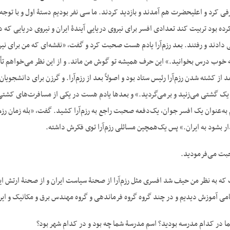
به حضور شاه فقید معرفی کرد و اعلی‎حضرت هم آمدند و بازدید کردند. ما سی نفر بودیم دستۀ ا
ده بود تربیت کند تعدادی افسر برای نیروی دریایی آیندۀ ایران و نیروی دریایی که 
ی دادند و رفتند. بعد رزم‌آرا یادم هست صحبت کرد و گفت، «نقشه‌ای که من برای نی
خوب درس بخوانید.» این حرف همیشه تو گوش من ماند. و از این نظر می‌خواهم تأک
 از کشته شدن رزم‌آرا رئیس ستاد بود و اصولاً بعد از رزم‌آرا. و گرزن برای دانشجو
یک گشتی می‌زنید و برمی‌گردید.» و بعدها یادم هست در یکی از مسافرت‌های کشتی‌
عنوان یک افسر جوان، یک‌دفعه صحبت راجع به رزم‌آرا کشید. گفت، «بله زمان رزم‌آرا ق
ر بشود به ایران.» پس یک‌همچین مسائلی رزم‌آرا توی فکرش داشته.
حبت می‌فرمودید.
ه به نظر من حیف شد افسری مثل رزم‌آرا از صحنۀ سیاست ایران و از صحنۀ ارتش ایرا
 آموزش دیدیم و در چند گروه گروه فرماندهی و گروه مهندس برق و مکانیک و این‌
ما در کدام مدرسه بودید؟ اسم مدرسۀ شما چه بود و در کدام شهر بود؟