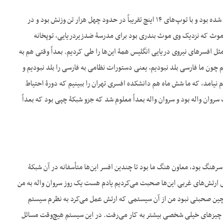
ج- بله. در انگلستان ما اول ورودمان روی نبرد ناو Howe که در سال ۴۵ وارد خدمت نیروی دریایی انگلستان شده بود و با توپ‌های ۱۴ اینچ تقریباً در حدود چهل هزار تن وزنش بود و در
 موث که نزدیک وی موث بندری بود برای مدرسۀ ضدزیردریایی، توپخانه
ثل افسرهای نیروی دریایی انگلیس همۀ این‌ها را طی کردیم. بعداً وقتی هم به
م چون ما فارسی بلد نبودیم، یعنی دستورات نظامی به فارسی را بلد نبودیم و
ند، من خودم هم بدم نیامد، که ما شش ماه هم دانشکده افسری تهران را ببینیم که دورۀ احتیاط
روان واله بود و سروان واله بعداً معلوم شد که جزو شبکۀ چپی بود که بعداً
رهنگ بود، معاون هنگ ما بود تا چندین افسر این‌ها متأسفانه در آن شبکۀ
رتش‌های غربی این‌ها صحبت می‌کردیم یادم هست یک‌ روز سروان واله به من
چین صحبتی نبود من از آن سیستمی که ارتش عمل می‌کرد به نظرم سیستم
چیزهای خیلی شخصی بیشتر به کار می‌رفت. در این سیستم هیچ‌وقت مسائل