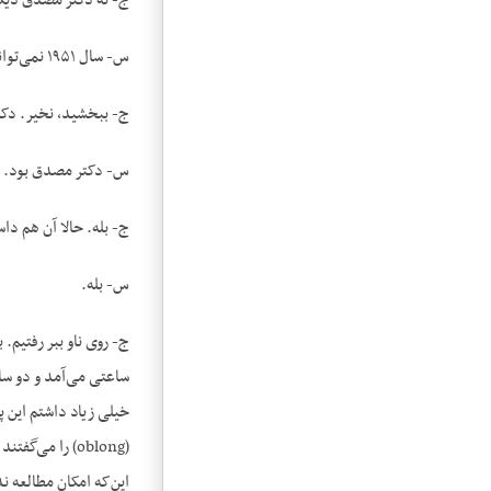
ج- نه دکتر مصدق دیگر 
س- سال ۱۹۵۱ نمی‌تواند باشد آقا.
ج- ببخشید، نخیر. دک
س- دکتر مصدق بود.
ج- بله. حالا آن هم داستان دارد ک
س- بله.
ج- روی ناو ببر رفتیم
ساعتی می‌آمد و دو ساع
این‌که امکان مطالعه ن