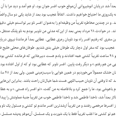
بعداً شد دریابان انوشیروانی آن‌موقع خوب افسر جوان بود، او هم آمد و دید مرا با 
ه یک‌روزی ما احتیاج خواهیم داشت. اتفاقاً عجیب بود بعد از شاید یکی دو سال واقع
 و در چندین مخاطره تقریباً من وظیفه‌ام را به‌عنوان افسر ناو ببر توانستم خیلی دقیق 
لین سفری که رفتیم افسر راه بود ناوبان رمزی عطایی. عطایی بعداً فرماندۀ نیروی دریا
عجیب بود که سفر اول دچار یک طوفان خیلی بدی شدیم. طوفان‌های محلی خلیج فارس
مدیترانه نداشته باشد و ۴۸ ساعت تقریباً کشتی همه افتادند و یادم هست دبیرعلایی که فرم
بالا و ب
 که تا وقتی آن ناوبان حبیب‌اللهی هست شما خیال‌تان راحت باشد. بنابراین این‌ها
م باهوشی بود، ما را جمع کرد و بلافاصله به من گفت، «تو افسر راه هستی.» و به عطا
هم تو کشتی ما اغلب تقریباً فقط با یک شورت و یک مسلسل، آن‌موقع په‌پشه مسلسل د