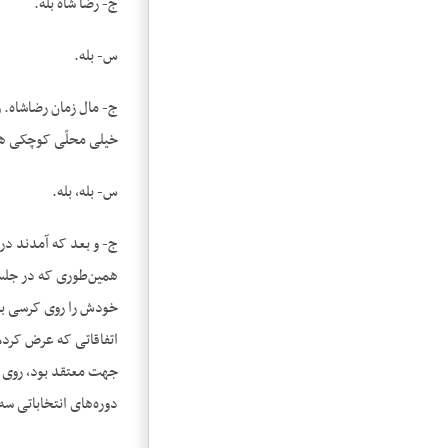
ج- رضا شاه بله.
س- بله.
ج- مال زمان رضاشاه. و
خیلی محلّی کوچکی هم ن
س- بله، بله.
ج- و بعد که آمدند در
همین‌طوری که در جلسۀ
اتفاقاتی که عرض کردم
جهت معتقد بود، روی ه
دوره‌های انتخاباتی س