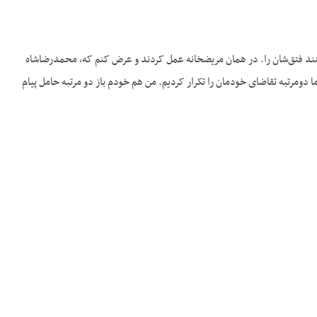
ج- کسالت‎های ناشی از این مرض از بروجرد آمدند به تهران در مریض‎خانۀ فیروزآبادی آن‌جا برای این‌که عمل کنند فتق‌شان را. در همان مریض‎خانه عمل کردند و عرض کنم که، محمدرضاشاه
م بود که ما دومرتبه تقاضای خودمان را تکرار کردیم. من هم خودم باز دو مرتبه حامل پیام