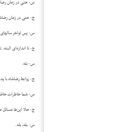
س- حتی در زمان رضاش
ج- حتی در زمان رضاش
س- پس اواخر سال‎های سلطنت رضاشاه روابط دستگاه سلطنت با دستگاه مذهبی حسنه بود.
ج- تا اندازه‌ای البته.
س- بله.
ج- روابط رضاشاه با پ
س- شما خاطرات خاصّ
ج- حالا این‌ها مسائل
س- بله، بله.