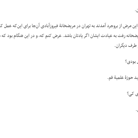
.
پهلوی هم در همان مریض‎خانه رفت به عیادت ایشان اگر یادتان باشد. عرض کنم که، و در این هنگا
 طرف دیگران.
 بودی؟
د حوزۀ علمیۀ قم.
ای کی؟
.