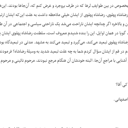
جوامع ایرانی‌های ما به‎خصوص در بین طوایف لرها که در طرف بروجرد و عرض کنم که، آن‌جاها بودند
رضاشاه پهلوی، رضاشاه پهلوی از ایشان خیلی ملاحظه داشت به علت این‌که ایشان ارت
ان و بالاخره اگر چنانچه ایشان ناراحت می‌شد یک ناراحتی سیاسی و اجتماعی در آن طرف
 گویا در همان اوایل، این را بنده شنیدم معروف است، سلطنت رضاشاه پهلوی ایشان یک
 رضاشاه پهلوی تبعید می‌کند، می‌گیرد و تبعید می‌کند به مشهد. مدتی در تبعیدگاه ب
م در قم از ایشان سؤال کردم شما به چه علت تبعید شدید به وسیلۀ رضاشاه؟ فرمودند
آشنایی با مراجع آن‌جا، البته خودشان آن هنگام مرجع نبودند، مرحوم نائینی و مرحو
ی آقا؟
اصفهانی.