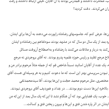
ج- در نجف بودند و مرحوم نائینی و مرحوم پدرم در قم. و ایشان که رفته بودند نجف به ملاحظۀ این‌که خوب، معاشرت داشتند و هم‎درس بودند با آن آقایان، خیلی ارتباط داشتند و رفت
یران می‌کردند. دقت کردید؟
ج- و آن‌وقت این مذاکرات سیاسی آن‌ها را گه‌گاهی مثلاً از تندروی‌های رضاشاه پهلوی صحبت می‌کردند و این‌ها، عرض کنم که، جاسوس‎های رضاشاه راپورت می‌دهند به آن‌جا برای ایشان.
خره بعد از یک سال دو سال که در مشهد بودند سوءتفاهم بین رضاشاه و ایشان
‌کند به دربار و ملاقات می‌کنند با رضاشاه و به‌اصطلاح آن‌وقت مسائل
اح مرجع تقلید و رئیس حوزه علمیه پدرم بودند. نه آقای بروجردی نه مرجع
یک عده از آقایان اساتید نسبتاً شاخص قم که از جمله مثلاً مرحوم برادر من و
ثر نبودن سرپرستی بهتر این است که ما دعوت کنیم و به هر وسیله‌ای هست آقای
دند، مختصری، مثل مرحوم محمد حجّت و این‌ها بودند، آقا سیدمحمدتقی
 بالاخره این‌ها دست دوم بودند… در عِداد و هم‌ردیف آقای بروجردی نبودند.
. خوب، یک قضایایی بود که آن هنگام نشد تا این‌که یک سال بعد از این‌که من
ایشان در اثر پاره شدن فتق و این‌ها و بیرون ریختن فتق و کسالت…