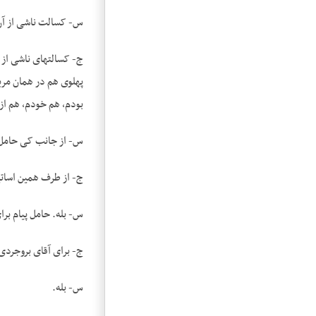
س- کسالت ناشی از آن
بودم، هم خودم، هم از
س- از جانب کی حامل
ج- از طرف همین اساتی
س- بله. حامل پیام بر
ج- برای آقای بروجردی
س- بله.