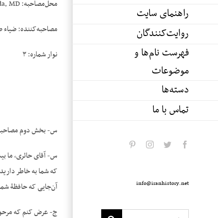
محل‌مصاحبه: Eethesda, MD
راهنمای سایت
مصاحبه‌کننده: ضیاء 
روایت‌کنندگان
فهرست نام‌ها و
نوار شماره: ۳
موضوعات
دسته‌ها
تماس با ما
س- بخش دوم مصاحبه با آقای دکتر مهدی ح
pinterest
instagram
twitter
facebook
س- آقای حائری، ما بیش
که شما به خاطر دارید 
info@iranhistory.net
آن‌جایی که حافظۀ شما 
ج- عرض کنم که مرحوم 