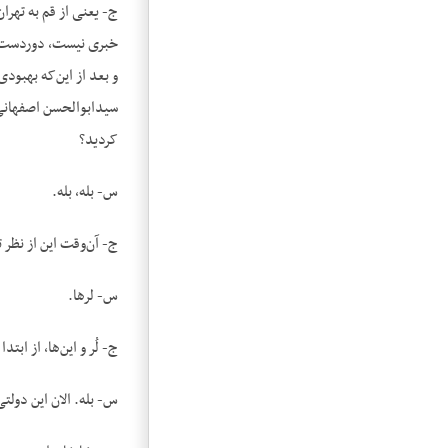
خبری نیست، دوردست هم
و بعد از این‌که بهبود
سیدابوالحسن اصفهانی 
کردید؟
س- بله، بله.
ج- آن‌وقت این از نظر 
س- لرها.
ج- لُر و این‌ها، از اب
س- بله. الان این دولت