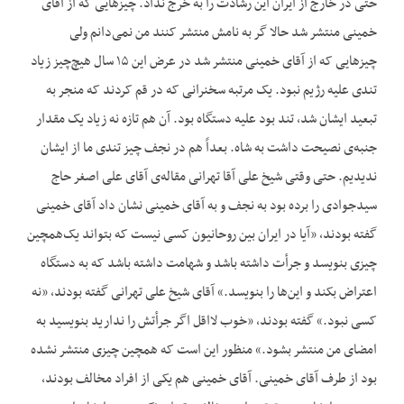
حتی در خارج از ایران این رشادت را به خرج نداد. چیزهایی که از آقای
خمینی منتشر شد حالا گر به نامش منتشر کنند من نمی‌دانم ولی
چیزهایی که از آقای خمینی منتشر شد در عرض این ۱۵ سال هیچ‌چیز زیاد
تندی علیه رژیم نبود. یک مرتبه سخنرانی که در قم کردند که منجر به
تبعید ایشان شد، تند بود علیه دستگاه بود. آن هم تازه نه زیاد یک مقدار
جنبه‌ی نصیحت داشت به شاه. بعداً هم در نجف چیز تندی ما از ایشان
ندیدیم. حتی وقتی شیخ علی آقا تهرانی مقاله‌ی آقای علی اصغر حاج
سیدجوادی را برده بود به نجف و به آقای خمینی نشان داد آقای خمینی
گفته بودند، «آیا در ایران بین روحانیون کسی نیست که بتواند یک‌همچین
چیزی بنویسد و جرأت داشته باشد و شهامت داشته باشد که به دستگاه
اعتراض بکند و این‌ها را بنویسد.» آقای شیخ علی تهرانی گفته بودند، «نه
کسی نبود.» گفته بودند، «خوب لااقل اگر جرأتش را ندارید بنویسید به
امضای من منتشر بشود.» منظور این است که همچین چیزی منتشر نشده
بود از طرف آقای خمینی. آقای خمینی هم یکی از افراد مخالف بودند،