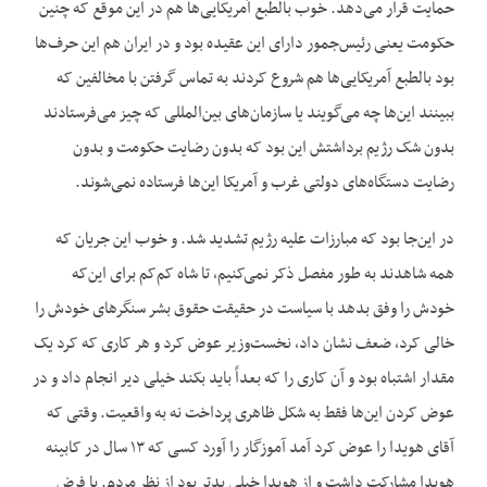
حمایت قرار می‌دهد. خوب بالطبع آمریکایی‌ها هم در این موقع که چنین
حکومت یعنی رئیس‌جمور دارای این عقیده بود و در ایران هم این حرف‌ها
بود بالطبع آمریکایی‌ها هم شروع کردند به تماس گرفتن با مخالفین که
ببینند این‌ها چه می‌گویند یا سازمان‌های بین‌المللی که چیز می‌فرستادند
بدون شک رژیم برداشتش این بود که بدون رضایت حکومت و بدون
رضایت دستگاه‌های دولتی غرب و آمریکا این‌ها فرستاده نمی‌شوند.
در این‌جا بود که مبارزات علیه رژیم تشدید شد. و خوب این جریان که
همه شاهدند به طور مفصل ذکر نمی‌کنیم، تا شاه کم‌کم برای این‌که
خودش را وفق بدهد با سیاست در حقیقت حقوق بشر سنگرهای خودش را
خالی کرد، ضعف نشان داد، نخست‌وزیر عوض کرد و هر کاری که کرد یک
مقدار اشتباه بود و آن کاری را که بعداً باید بکند خیلی دیر انجام داد و در
عوض کردن این‌ها فقط به شکل ظاهری پرداخت نه به واقعیت. وقتی که
آقای هویدا را عوض کرد آمد آموزگار را آورد کسی که ۱۳ سال در کابینه
هویدا مشارکت داشت و از هویدا خیلی بدتر بود از نظر مردم. یا فرض