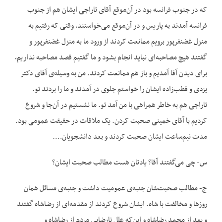
که در جنوب فرانسه بود در آن‌موقع آقای تاراجی ایشان هم از جنوب
فرانسه آمدند به پاریس و در آن‌موقع می‌خواستند، وقتی که رفتیم به
منزل غضنفرپور برویم ممانعت کردند از ورود ما به منزل غضنفرپور و
گفتند هیچ مصاحبه‌ای نباید انجام بشود و ما گفتیم قصد مصاحبه نداریم،
برای دیدن آقا آمدیم و باز هم ممانعت کردند. من به وسیله‌ی آقای دکتر
یزدی و قطب‌زاده ایشان را خواستم جلوی در آمدند و ما را بردند تو.
تاراجی هم به خاطر همراهی با من آمد تو. ما نشستیم در آن‌جا و شروع
کردیم با آقای خمینی صحبت کردن. یک ملاقات در حقیقت عمومی بود.
مدت نیم‌ساعت ایشان صحبت کردند و بعد دانشجویان….
س- چی می‌گفتند آقا؟ یادتان هست مطالب صحبت ایشان؟
ج- مطالب صحبت‌شان جنبه‌ی عمومیت داشت و جنبه‌ی مسائل همان
روزها و مخالفت با شاه. ایشان شروع کردند از مقدمه‌ای از رضاشاه گفتند
و بعد از محمد رضاشاه و این‌که علل نارضایی مردم از رضاشاه و