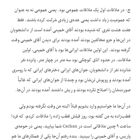
ج- در ملاقات اول یک ملاقات عمومی بود. یعنی عمومی نه به عنوان
که عمومیت زیاد داشت یعنی عده‌ی زیادی شرکت کرده باشند. فقط
هفت هشت نفری که شنیده بودند آقای خمینی آمده است از دانشجویان
در این‌جا و جزو مخالفین بودند آمده بودند برای دیدن آقای خمینی وقت
گرفته بودند. این اولین ملاقات ایرانی‌ها بود با آقای خمینی، اولین
ملاقات. در حدود اتاق کوچکی بود سه متر در چهار متر، پانزده نفر
شانزده نفر از دانشجویان، جوان‌های ایرانی دخترهای ایرانی که با روسری
آمده بودند و روپوش تن‌شان بود و چندتا از جوان‌های ایرانی که غالباً
صورت‌شان را اصلاح نکرده بودند و ریش داشتند آمده بودند در آن‌جا.
در آن‌جا ما خواستیم وارد بشویم قبلاً البته من وقت نگرفته بودم ولی
قطب‌زاده به من گفته بود، روز قبلش قطب زاده را ملاقات کردم، که فردا
ساعت ۹ چنین ملاقاتی است در Cachan شما بیایید، یعنی در حومه‌ی
پاریس، و آقای خمینی را ببینید. بنده رفتم آن‌جا یکی از همکارهای ما هم