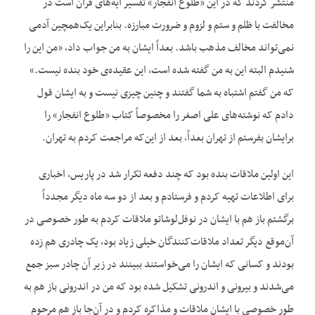
منتشر کردند که در این «طلوع انفجار» تفسیر آیه‌های قرآن است در
مخالفت با ظلم و ستم و لزوم و ضرورت مبارزه. بنابراین یک‌همچین آدمی
نمی‌تواند مخالف مذهب باشد. بعداً ایشان به من جواب داد، «من این را
شنیدم البته این به من گفته شده است، این عقیده‌ی خود بنده نیست.»
که من گفتم اشتباه به شما گفتند و چنین چیزی نیست و به ایشان قول
دادم که نوشته‌های علی اصغر را مخصوصاً کتاب «طلوع انفجار» را
برایشان بفرستم از تهران بعداً، بعد از این‌که مراجعت کردم به تهران.
این اولین ملاقات بنده بود که چند دفعه تکرار شد در پاریس، اخباری
برای اطلاعات تهیه کردم و فرستادم و بعد از دو سه ماه دیگر مجدداً
برگشتم باز هم با ایشان در نوفل‌لوشاتو ملاقات کردم به طور خصوصی در
آن‌موقع دیگر تعداد ملاقات‌کنندگان خیلی زیاد بود، یک چادری هم زده
بودند و کسانی که ایشان را می‌خواستند ببینند در زیر آن چادر سبز جمع
می‌شدند و بیرونی و اندرونی تشکیل شده بود که من در اندرونی باز هم به
طور خصوصی با ایشان ملاقات و مذاکره کردم و در آن‌جا باز هم مرحوم