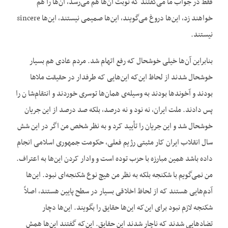
فقط در جواب ما می‌گفتند که نوبت آن‌ها هم می‌رسد، آن‌ها را هم
خواهند زد، این‌ها دروغ می‌گویند، این‌ها صمیمی نیستند، این‌ها sincere
نیستند.
بنابراین آن‌ها خیلی خوشحال که رفع اتهام شد. مردم عادی هم بسیار
خوشحال شدند از لحاظ این‌که این‌هایی که طرفدار در حقیقت ملاها
بودند و آخوندها بودند به وسیله‌ی همان‌ها توسری خوردند و انتقام‌شا ن را
پس دادند. ملت ایران، نه نود و نه درصد، بلکه صد درصد از این جریان
خوشحال شد و این جریان را تأیید کرد و به نظر شخص من اگر در این شش
سال انقلاب ایران کار مثبتی رژیم فعلی، حکومت جمهوری اسلامی انجام
داده باشد همین مبارزه با حزب توده است و وادار کردن این‌ها به اعتراف.
من نمی‌گویم با شکنجه بلکه به نظر من هیچ نوع شکنجه‌ای نبود. این‌ها
آدم‌هایی هستند که از لحاظ اخلاقی بسیار در سطح پایین هستند، اصلاً
شکنجه لازم نبود برای این‌که این‌ها حقایق را بگویند. این‌ها دچار
تضادهایی شدند که ناچار شدند این حقایق. این‌که گفتند این‌ها همش