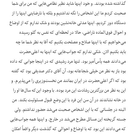
گذاشته شده بودند. و خود اینها شاید نظیر نظامی‌‌هایی که من برای شما
صحبت کردم ما این اشخاص را نگه نداشتیم و بلکه با نارضایتی اینها را از
دستگاه دور کردیم، اینها مدتی خانه‌نشین بودند و شک ندارم که از اوضاع
و احوال فوق‌العاده ناراضی، حالا در لحظه‌ای که نفس به گلو رسیده
می‌خواهیم که با اینها صلاح و مصلحت بکنیم که آقا به نظر شما ما چه
باید بکنیم الان. شکی ندارم که جواب‌‌هایی که اینها به اعلی‌حضرت
می‌دادند همه یأس‌آمیز بود. تنها مرد رشیدی که در اینجا جوابی که داده
بود باز به نظر من خیلی شجاعانه بود، آن آقای دکتر صدیقی بود که گفته
بود که اگر اعلی‌حضرت در ایران بمانند من نخست‌وزیری را می‌پذیرم. و
این به نظر من بزرگترین رشادت این مرد بوده. با وجود این‌که سال‌ها او را
در خانه نشاندند در آن سن این فرد با این وضع قبول مسئولیت بکند. من
البته در جلساتی که با این اشخاص صحبت می‌شد حضور نداشتم. ولی
جسته گریخته این مسائل مطرح می‌شد در خارج. و اینها همه جواب‌هایی
که می‌دادند این بود که با اوضاع و احوالی که گذشت دیگر واقعاً امکان