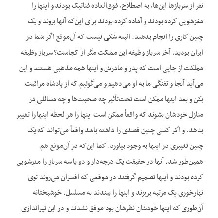
نفر از سربازها این‌ها، به اصطلاح، فوق‌العاده فناتیک بودند و اینها را
مغزشویی کرده بودند و آماده کرده بودند برای این‌که آنها بروند و یک
چنین کاری را انجام بدهند. البته شکی نیست که آن‌موقع اگر شما در
ایران بودید، آخر سرباز وظیفه این مملکت مگر از کجاست؟ سرباز وظیفه
مملکت از جایی است که پدر و مادرش و اینها همه مذهبی هستند و این
می‌آید آنجا و تفنگی ما به او می‌دهیم و می‌گوئیم که از پادشاه مراقبت
بکن و بعد اینها ممکن است تحت‌تأثیر چه صحبت‌ها و چه مسائلی در
منازل خودشان بشوند که واقعاً ممکن است اینها را هر لحظه اینها را تغییر
بدهد. و اگر کسی چنین قصدی را داشته باشد واقعاً می‌تواند که یک
چنین تغییری در اینها به وجود بیاورد. کما این‌که در آن‌موقع هم
همین‌طور شد. آنها در حقیقت یک درجه‌دار و دو یا سه سرباز را مغزشویی
کرده بودند و اینها تصمیم گرفتند در موقعی که افسران می‌روند توی
نهارخوری یک مرتبه بریزند و اینها را ببندند به مسلسل. خوشبختانه
آن‌طوری که اینها خودشان نظرشان بود موفق نشدند و در این تیراندازی