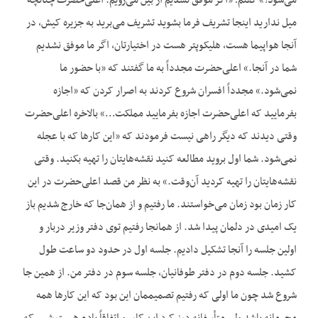
می‌شود؟» گفتم؛ «اگر موفق نشدیم از بین می‌رویم. اعلی‌حضرت چنانچه
میل ندارید اینجا تشریف فرما بشوید تشریف می‌برید به جزیره کیش، در
آنجا هواپیما هست، هلیکوپتر هست در اختیارتان، اگر ما موفق نشدیم
شما در آنجا.» اعلی‌حضرت مجدداً به ما گفتند که «با حضور ما
نمی‌شود.» مجدداً افسران شروع کردند به اصرار کردن که «اجازه
بفرمایید که اعلی‌حضرت اجازه بفرمایید مملکت…» بالاخره اعلی‌حضرت
وقتی دیدند که دیگر راهی نیست فرمودند که «این کارها که با عجله
نمی‌شود. شما اول بروید مطالعه کنید نقشه‌هایتان را تهیه بکنید. وقتی
نقشه‌هایتان را تهیه کردید آن‌وقت.» به نظر من قصد اعلی‌حضرت در این
کار زمان بود زمان می‌خواستند. ما رفتیم و از همان‌جا که خارج شدیم باز
یک امیدی در دلمان پیدا شد. از همانجا رفتیم توی دفتر وزیر دربار و
اولین جلسه را آنجا تشکیل دادیم. جلسه اول در حدود دو ساعت طول
کشید. جلسه دوم در دفتر طوفانیان، جلسه سوم در دفتر من. از همین جا
شروع شد چون ما اولی که رفتیم تصمیممان این بود که این کارها همه