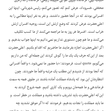
حبیب‌الهی، فرمانده نیروی هوایی سپهبد ربیعی، فرمانده ژاندارمری
محققی، خسروداد، عرض کنم که، تصور می‌کنم، رئیس شهربانی، اینها این
افسرانی بودند که در آنجا حضور داشتند. و نفر به نفر اینها مطالبی را به
اعلی‌حضرت عرض کردند که وضع ارتش این است، روحیه افسران ارتش
خراب است. افسرها هر روز به ما مراجعه می‌کنند از ما کسب تکلیف
می‌کنند و ما هم چون دستوری نداریم نمی‌دانیم به اینها جواب بدهیم. و
اگر اعلی‌حضرت اجازه بفرمایند ما حاضریم که اقدام بکنیم. اعلی‌حضرت
بعد از این‌که حرف یک یک ما را گوش کردند این جمله‌ای که من داریم
می‌گویم، quote است، فرمودند؛ «با حضور ما نمی‌شود.» واقعاً افسرانی
که آنجا بودند از شنیدم این مطلب یک مرتبه واقعاً جا خوردند. چون
انتظارشان این بود که پادشاه مملکت آماده باشند در جلوی همه به سمت
فرماندهی و ما همه‌مان برویم و یک کاری کنیم. همه شروع کردند به
این‌که اعلی‌حضرت باید تشریف داشته باشید و مملکت در خطر است. و
ما باید مملکت را نجات بدهیم. فرمودند که «اگر موفق نشدید چه