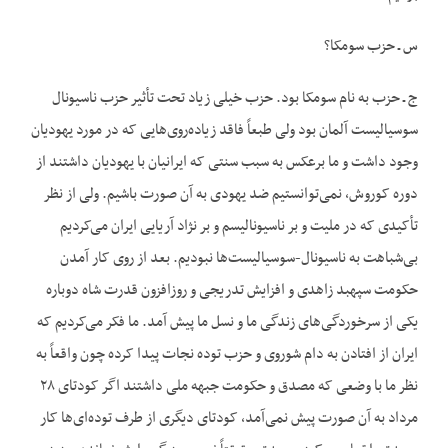
س ـ حزب سومکا؟
ج ـ حزب به نام سومکا بود. حزب خیلی زیاد تحت تأثیر حزب ناسیونال
سوسیالیست آلمان بود ولی طبعاً فاقد زیاده‌روی‌هایی که در مورد یهودیان
وجود داشت و ما برعکس به سبب سنتی که ایرانیان با یهودیان داشتند از
دوره کوروش، نمی‌توانستیم ضد یهودی به آن صورت باشیم. ولی از نظر
تأکیدی که در ملیت و بر ناسیونالیسم و بر نژاد آریایی ایران می‌کردیم
بی‌شباهت به ناسیونال-سوسیالیست‌ها نبودیم. بعد از روی کار آمدن
حکومت سپهبد زاهدی و افزایش تدریجی و روزافزون قدرت شاه دوباره
یکی از سرخوردگی‌های زندگی ما و نسل ما پیش آمد. ما فکر می‌کردیم که
ایران از افتادن به دام شوروی و حزب توده نجات پیدا کرده چون واقعاً به
نظر ما با وضعی که مصدق و حکومت جبهه ملی داشتند اگر کودتای ۲۸
مرداد به آن صورت پیش نمی‌آمد، کودتای دیگری از طرف توده‌ای‌ها کار