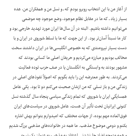
از آغاز من با این انتخاب روبرو بودم که ـ و نسل من و همفکران من، عده
بسیار زیاد ـ که ما در مقابل نظام موجود، وضع موجود چه موضعی
می‌توانیم داشته باشیم. البته در آن سال‌ها ایران مورد تهدید خارجی بود و
کار ما نسبتاً آسان‌تر بود. از این جهت که ما با تسلط شوروی در ایران و با
دست بسیار نیرومندی که به خصوص انگلیسی‌ها در ایران داشتند سخت
مخالف بودیم و مبارزه می‌کردیم و حریفان اصلی ما کسانی بودند که
مشهور بودند به وابستگی به انگلستان یا در صف حزب توده فعالیت
می‌کردند. به طور معترضه این را باید بگویم که اصولاً نفوذهای اصلی در
زندگی من و باز نسلی که من ازشان صحبت می‌کنم دو تا بود. یکی عامل
همسایگی ایران با شوروی که تمام زندگی سیاسی پنجاه سال گذشته نسل
کنونی ایرانیان تحت تأثیر آن هست، عامل شوروی در سیاست‌های ایران
فوق‌العاده مهم بوده، از جهات مختلف که امیدوارم بتوانم بهش اشاره
بکنم و دومی موضوع مذهب. ما همه در خانواده‌های مذهبی بزرگ شدیم
و همه متوجه تضاد حل‌نشدنی اعتقاد به مذهب به عنوان یک نیروی