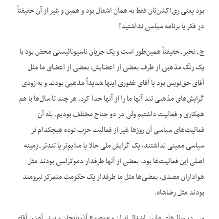
بود یعنی ری‌اکشن‌تان فقط به همان اشغال بود و همین و غیر از آن حقیقتاً
در فکر یا برنامه سیاسی نداشتید؟
ج ـ نخیر ـ حقیقتاً همین‌طور است و یک جریان ناسیونالیستی محض بود با
یک رنگ مذهبی از طرف بعضی از اعضایش، بعضی از اعضای ما مثل
آقای حق‌نویس بود یا آقای غفوری اینها شدیداً مذهبی بودند و به زودی
گرایش‌های مذهبی تند آنها ما را از آنها جدا کرد، هر چند تا سال‌ها با هم
همکاری و فعالیت داشتیم ولی در دو جناح مختلف بودیم. بله آن
فعالیت‌های سیاسی آن روزها غیر از فعالیت حزب توده هیچکدام تز
سیاسی معینی نداشتند، یک گرایش ملی حالا یا ملایم‌تر یا تندتر ـ زمینه
اصلی این فعالیت‌ها بود. بعضی از آنها طرفدار دموکراسی بودند مثل
هواداران مصدق، بعضی‌ها مثل ما طرفدار یک حکومت متمرکز نیرومند
بودند مثل رضاشاه.
س ـ در سال‌های مابین اشغال ایران و موضوع آذربایجان و پیش آمدن آقای