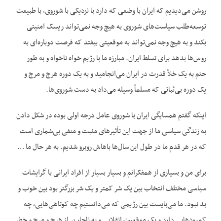
روشن می‌دیدیم که ایران با وضعی که دارد با نزدیکی با شوروی، با طبیعت
توسعه‌طلب سیاست‌های شوروی به هیچ وجه نمی‌تواند ریسک امنیتی
بکند و به هیچ وجه نمی‌تواند به موقعیتی بیفتد که فرصت دوباره‌ای به
روس‌ها بدهد برای تسلط ایران. مبارزه ما با رژیم خواه ناخواه و به طور
حتم به یک خلأ قدرت در ایران می‌انجامید و به یک دوره هرج و مرج و
یک دوره بی‌ثباتی که مسلماً وسیله می‌داد به دست شوروی‌ها.
اینکه گفتم همسایگی ایران با شوروی عامل درجه اولی بوده در شکل دادن
به زندگی سیاسی ما از جهت این تأثیرهای مثبت و منفی بی‌شماری است
که در هر قدم ما در طول این سال‌ها باهاش روبرو شدیم. به هر حال ما …
برای من و بسیاری از همفکرانم و بسیار بسیار از افراد ایرانی با گرایشات
سیاسی مختلف انتخاب بین یک شر کمتر و یک شر بزرگتر بود بین خوب و
بد نبود. ما می‌بایست بین رژیمی که می‌دانستیم چه کوتاهی‌هایی، چه
کمبودهایی دارد و یک موقعیت انقلابی و به ناچار پر از هرج و مرج و خطر