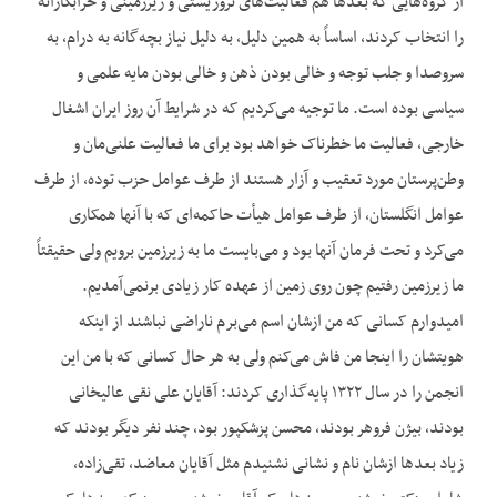
از گروه‌هایی که بعدها هم فعالیت‌های تروریستی و زیرزمینی و خرابکارانه
را انتخاب کردند، اساساً به همین دلیل، به دلیل نیاز بچه‌گانه به درام، به
سروصدا و جلب توجه و خالی بودن ذهن و خالی بودن مایه علمی و
سیاسی بوده است. ما توجیه می‌کردیم که در شرایط آن روز ایران اشغال
خارجی، فعالیت ما خطرناک خواهد بود برای ما فعالیت علنی‌مان و
وطن‌پرستان مورد تعقیب و آزار هستند از طرف عوامل حزب توده، از طرف
عوامل انگلستان، از طرف عوامل هیأت حاکمه‌ای که با آنها همکاری
می‌کرد و تحت فرمان آنها بود و می‌بایست ما به زیرزمین برویم ولی حقیقتاً
ما زیرزمین رفتیم چون روی زمین از عهده کار زیادی برنمی‌آمدیم.
امیدوارم کسانی که من ازشان اسم می‌برم ناراضی نباشند از اینکه
هویتشان را اینجا من فاش می‌کنم ولی به هر حال کسانی که با من این
انجمن را در سال ۱۳۲۲ پایه‌گذاری کردند: آقایان علی نقی عالیخانی
بودند، بیژن فروهر بودند، محسن پزشکپور بود، چند نفر دیگر بودند که
زیاد بعدها ازشان نام و نشانی نشنیدم مثل آقایان معاضد، تقی‌زاده،