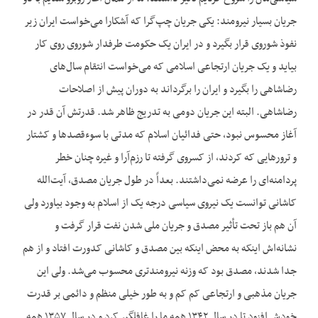
جریان بسیار نیرومند: یکی جریان چپ‌گرا که آشکارا می‌خواست ایران زیر
نفوذ شوروی قرار بگیرد و در ایران یک حکومت طرفدار شوروی روی کار
بیاید و یک جریان ارتجاعی اسلامی که می‌خواست انتقام سال‌های
رضاشاهی را بگیرد و ایران را برگرداند به دوران پیش از اصلاحات
رضاشاهی. البته این جریان دومی به تدریج ظاهر شد. قدرتش آن قدر در
آغاز محسوس نبود، حتی فدائیان اسلام که مدتی با سوءقصدها و کشتار
و ترورهایی که کردند، از کسروی گرفته تا رزم‌آرا و غیره چنان خطر
پردامنه‌ای را عرضه نمی‌داشتند. بعداً در طول جریان مصدق، آیت‌الله
کاشانی توانست یک نیروی سیاسی درجه یک از اسلام به وجود بیاورد ولی
آن هم باز تحت تأثیر مصدق و جریان ملی شدن نفت قرار گرفت و
نشانه‌اش اینکه به محض اینکه بین مصدق و کاشانی کدورت افتاد و از هم
جدا شدند، مصدق بود که وزنه نیرومندتری محسوب می‌شد. ولی این
جریان مذهبی و ارتجاعی کم کم و به طور خیلی منظم و دائمی بر قدرت
خودش افزود تا در سال ۱۳۴۲ همه ما را غافلگیر کرد و در سال ۱۳۵۷ همه