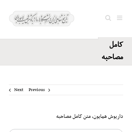
Ski
داریوش
t
همایون،
conten
Search
متن
for:
کامل
مصاحبه
Next
Previous
داریوش همایون، متن کامل مصاحبه