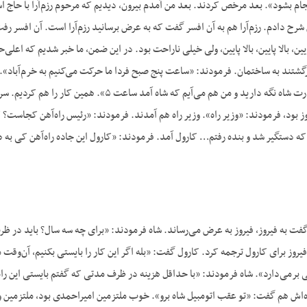
یش شرح دادم. رزم‌آرا هم به آن افسر گفت که به عرض برسانید رزم‌آرا است. آن افس
 پایین، بالا پایین، بالا پایین، ولی خیلی ناراحت بود. در این ضمن، ما خبر شدیم که ا
وز بود، فرمودند: «وزیر راه». وزیر راه هم آمدند. فرمودند: «رئیس راه‌آهن کجا
که دستگیر شد و بنده رفتم… کارول آمد. فرمودند: «کارول این جاده راه‌آهن کی به
گفت به فیروز، فیروز به عرض می‌رساند. شاه فرمودند: «برای چه سه سال؟ باید در ظ
فیروز برای کارول ترجمه کرد. کارول گفت: «بله اگر این کار را بایستی بکنیم، آن‌وقت 
 برمی‌دارد». شاه فرمودند: «با حداقل هزینه در ظرف مدتی که گفتم بایستی این راه 
نده‌اش هم گفت: «تو عقب اتومبیل شاه برو». خوب ملتزمین امیراحمدی بود، ملتزمین و