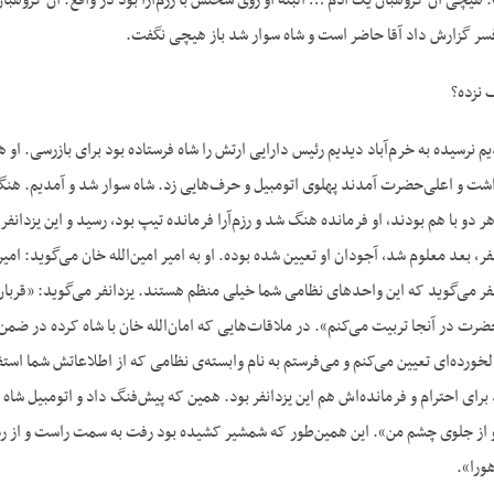
هیچی آن گروهبان یک آدم … البته او روی سخنش با رزم‌آرا بود در واقع. آن گروهبان
 گزارش داد آقا حاضر است و شاه سوار شد باز هیچی نگفت.
 نزده؟
 نرسیده به خرم‌آباد دیدیم رئیس دارایی ارتش را شاه فرستاده بود برای بازرسی. او 
شت و اعلی‌حضرت آمدند پهلوی اتومبیل و حرف‌هایی زد. شاه سوار شد و آمدیم. هنگ خرم‌
 دو با هم بودند، او فرمانده هنگ شد و رزم‌آرا فرمانده تیپ بود، رسید و این یزدانفر
انفر، بعد معلوم شد، آجودان او تعیین شده بوده. او به امیر امین‌الله خان می‌گوید: امی
ر می‌گوید که این واحدهای نظامی شما خیلی منظم هستند. یزدانفر می‌گوید: «قربان 
رت در آنجا تربیت می‌کنم». در ملاقات‌هایی که امان‌الله خان با شاه کرده در ضمن ا
خورده‌ای تعیین می‌کنم و می‌فرستم به نام وابسته‌ی نظامی که از اطلاعاتش شما اس
ند برای احترام و فرمانده‌اش هم این یزدانفر بود. همین که پیش‌فنگ داد و اتومبیل شا
برو از جلوی چشم من». این همین‌طور که شمشیر کشیده بود رفت به سمت راست و از 
ورا».