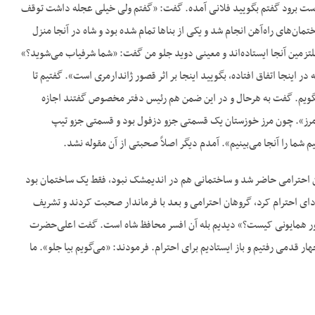
واست برود گفتم بگویید فلانی آمده. گفت: «گفتم ولی خیلی عجله داشت توقف
ان‌های راه‌آهن انجام شد و یکی از بناها تمام شده بود و شاه در آنجا منزل
لتزمین آنجا ایستاده‌اند و معینی دوید جلو من گفت: «شما شرفیاب می‌شوید؟»
ینجا اتفاق افتاده، بگویید اینجا بر اثر قصور ژاندارمری است». گفتیم تا
ا بگویم. گفت به هرحال و در این ضمن هم رئیس دفتر مخصوص گفتند اجازه
 مرز». چون مرز خوزستان یک قسمتی جزو دزفول بود و قسمتی جزو تیپ
 شما را آنجا می‌بینیم». آمدم دیگر اصلاً صحبتی از آن مقوله نشد.
روهان احترامی حاضر شد و ساختمانی هم در اندیمشک نبود، فقط یک ساختمان بود
. شاه از ترن پیاده شد و ادای احترام کرد، گروهان احترامی و بعد با فرماندار صحبت کردند و تشریف
اور همایونی کیست؟» دیدیم بله آن افسر محافظ شاه است. گفت اعلی‌حضرت
ر قدمی رفتیم و باز ایستادیم برای احترام. فرمودند: «می‌گویم بیا جلو». ما