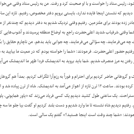
 شود، رئیس ستاد را خواست و با او صحبت کرد و رفت. من به رئیس ستاد وقتی می‌خ
یدیم که نشستن اینجا فایده ندارد، بایستی برویم دفتر مخصوص، رفتیم. تازه این ساختم
ر زده بودند برای ملتزمین. رفتیم وقتی نزدیک شدیم به دفتر دیدیم که چندنفر از م
ا وقتی شرفیاب شدید اعلی‌حضرت راجع به اوضاع منطقه پرسیدند و آشوب‌هایی که در ا
ت چه می‌فرمایند، چه سؤالی می‌فرمایند، چه جوابی باید بدهم. من ناچارم حقایق ر
فتیم حضور اعلی‌حضرت. فرمودند: «شما را خواسته بودم که در معیت ما بیایید به
ز رفتن به مرز منصرف شدیم. شما باید بروید به اندیمشک فردا ظهر ما اندیمشک می‌آییم
 و گروهانی حاضر کردیم برای احترام و فوراً به رزم‌آرا تلگراف کردیم. بعداً هم گ
که برای رضاشاه تعیین کرده بودند. ساعت ۱۲ ترن تازه از اهواز می‌آمد به اندیمشک
استراحت. یک ساعتی طول کشید دیدیم یک کسی فریاد می‌زند که «یاور همایونی، ی
 رفتیم دیدیم شاه نشسته تا ما وارد شدیم و دست بلند کردیم او گفت بیا جلو ما سه چها
رمودند: «شما چند وقت است اینجا هستید؟» گفتم یک سالی است.