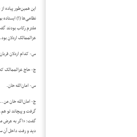
این همین‌طور پیاده از 
نظامی‌ها (؟) ایستاده 
ملتزم رکاب بودند گفت:
عز‌الممالک اردلان بود.
س- کدام اردلان قربان
ج- حاج عزالممالک که 
س- امان‌الله خان.
ج- امان‌الله خان من …
گرفت و پیچاند تو هم 
گفت: «اگر به عرض مرد
دید و رفت داخل آن ساخ