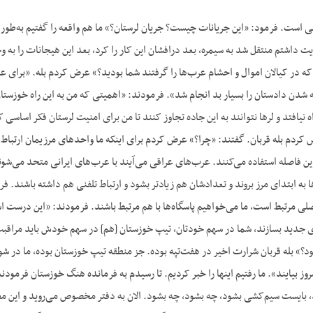
 است. فرمود: «این جریانات چیست؟ جریان لرستان؟» ما هم واقعه را گفتیم به‌طور
داشتم منتقل شد به سیمره، بعد درافشان این کار را کرد، بعد این هیجانات را به وج
ه در کیالان اموال و احشام عرب‌ها را گرفتند شما بودید؟» عرض کردم بله. «برای ع
شدن دادستان را بسیار بد انجام شد». فرمودند: «اهمیتی که من به این راه خوزستان
اه نیافتد و لرها نتوانند به این جاده تجاوز کنند تا من برای امنیت لرستان فکر اس
ردم بله قربان. گفتند: «چرا؟» عرض کردم برای اینکه ما واحدهای مرزیمان ارتباط با ه
ن فاصله استفاده می‌کنند. عرب‌های عراقی می‌آیند با عرب‌های ایرانی متحد می‌شون
ها به ابتدای مرز بروند و تعدادشان هم زیادتر بشود و ارتباط تلفنی هم داشته باشند
اصلی مرتبط است، ما می‌خواهیم پاسگاه‌ها با هم مرتبط باشند. فرمودند: «این درست
ای جدید بسازند، شما در سهم خودتان، تیپ خوزستان [هم] در سهم خودش باید مراق
ود؟» بله قربان شرارت اخیر در هفت‌تپه بوده. جز منطقه تیپ خوزستان بوده، ما در 
وز بیایند». ما رفتیم اینها را خبر کردیم. تا رسیدم به فرمانده هنگ خوزستان فرمو
، بایست سیم‌کشی بشود، چه بشود، چه بشود. الان به دفتر مخصوص می‌روید و این مطالب