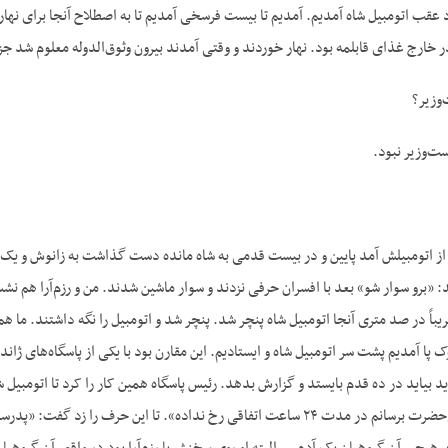
تاد عقب اتومبیل شاه آمدیم. آمدیم تا بیست فرسخی آمدیم تا به اصطلاح آنجا برای نهار 
 خارج غذای قابلمه بود. نهار خوردند و وقتی آمدند بیرون وثوق‌الدوله معلوم شد جز
وزیر؟
ت‌و‌زیر نبود.
 از اتومبیلش آمد پایین و در بیست قدمی به شاه مانده دست گذاشت به زانوش و یک
: «برو سوار شو» بعد با افسران حرفی نزدند و سوار ماشین شدند. من و رزم‌آرا هم ن
ریباً در صد متری آنجا اتومبیل شاه پنچر شد. پنچر شد و اتومبیل را نگه داشتند. ما 
وک پا آمدیم پشت سر اتومبیل شاه و ایستادیم. این مقارن بود با یکی از پاسگاه‌های ژا
اید بیاید در ده قدم بایستد و گزارش بدهد. رئیس پاسگاه همین کار را کرد تا اتومبیل
«به عرض پیشگاه اعلی‌حضرت برسانم در مدت ۲۴ ساعت اتفاقی رخ نداده». تا ای