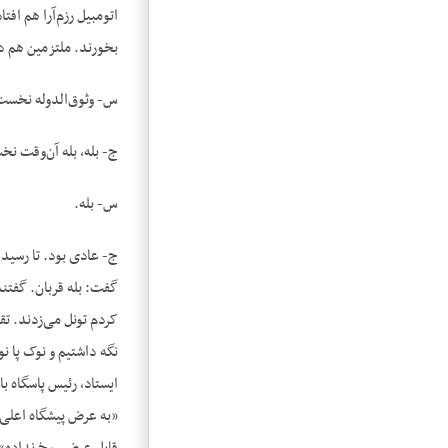
اتومبیل رزم‌‌آرا هم اف
بخورند. ملتزمین هم در
س- وثوق‌الدوله نخست‌
ج- بله، بله آن‌وقت نخس
س- بله.
ج- عادی بود. تا رسید
گفت: بله قربان. گفتند
کردم تونل می‌زدند. تق
نگه داشتیم و نوک پا ن
ایستاد، رئیس پاسگاه ب