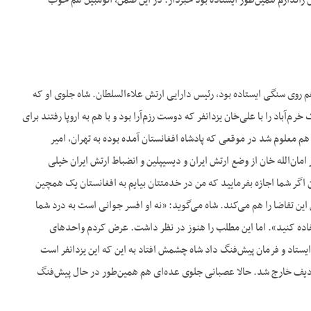
 ژاندارم همین‌طور ایستاده بود خبردار. در این ضمن، اتومبیل هم خوب
هم روی سنگی ایستاده بود، رئیس دارایی ارتش علاءالسلطان. شاه جلوی او که
آباد را با علی‌خان یزدانفر که دوست رزم‌آرا بود و با هم به اروپا رفتند برای
 هم معلوم شد در موقعی که پادشاه افغانستان آمده بوده به تهران، امیر
ر اما‌ن‌الله خان از وضع ارتش ایران و دیسیپلین و انضباط ارتش ایران خیلی
اگر شما اجازه بفرمایید که من در خدمتتان بیایم به افغانستان یک همچین
ین تقاضا را هم می‌کند. شاه می‌گوید: «نه او افسر جوانی است به درد شما
تفاده کنید». اما این مطلب را هنوز در نظر داشت. عرض کردم واحدهای
ه ایستاد و فرمان پیش‌فنگ داد شاه چشمش افتاد به این که این یزدانفر است
ردیف خارج شد. حالا عصبانی جلوی عده‌ای هم همین‌طور در حال پیش‌فنگ