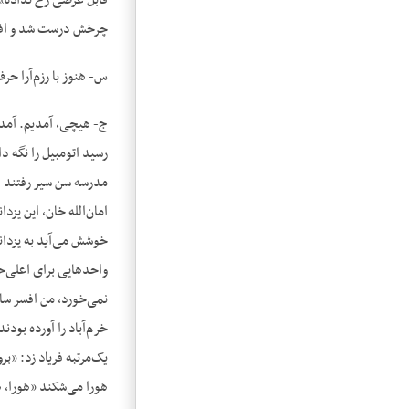
قابل عرضی رخ نداده». 
چرخش درست شد و افسر
س- هنوز با رزم‌آرا حرف
ج- هیچی، آمدیم. آمدیم
رسید اتومبیل را نگه دا
مدرسه سن سیر رفتند هر
امان‌الله خان، این یزد
خوشش می‌آید به یزدانف
واحدهایی برای اعلی‌حض
نمی‌خورد، من افسر سال
خرم‌آباد را آورده بود
یک‌مرتبه فریاد زد: «
هورا می‌شکند «هورا، ه