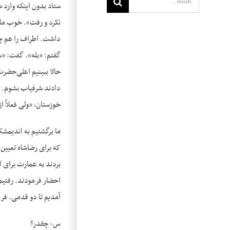
ستاد بدون اینکه وارد
نکرد و رفت». خوب ما د
داشت. اطراف را هم چاد
گفتم: «بله». گفت: «شم
حالا ببینیم اعلی‌حضر
دادند شرفیاب بشوم. ر
خوزستان، «ولی فعلاً ا
ما برگشتیم به اندیمشک
بردند به عمارت برای 
احضار فرمودند. رفتیم.
آمدیم تا دو قدمی. ف
س- چقدر؟