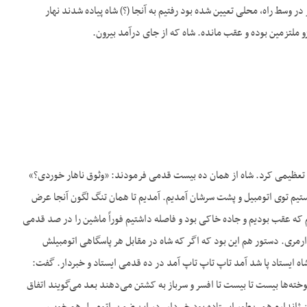
در وسط راه، محلی تعیین شده بود رفتیم به آنجا (؟) شاه پیاده شدند نهار
و ملتزمین بوده و عقب مانده. شاه که از جای درآمد بیرون.
 تعظیمی کرد. شاه از همان ده بیست قدمی فرمودند: «وثوق ناهار خوردی؟»
شستیم توی اتومبیل و پشت سرشان آمدیم. آمدیم تا همان تنگ لگون آنجا عرض
هم که عقب بودیم و جاده خاکی بود و فاصله داشتیم فوراً ماشین را در صد قدمی
ندارمری. دستور هم این بود که اگر که شاه در مقابل هر پاسگاهی اتومبیلش
 شاه ایستاد پا شد آمد تاپ تاپ تاپ آمد در ده قدمی ایستاد و خبردار. گفت:
ن حرف را زد گفت: «پدرسوخته‌ها بیست تا بیست تا افسر و سرباز به کشتن می‌دهند بعد می‌گویند اتفاق