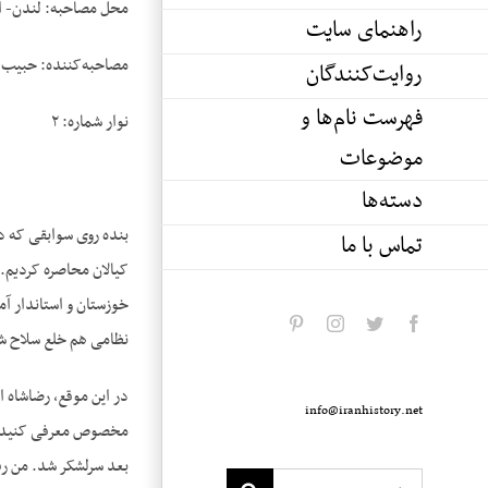
محل مصاحبه: لندن- ا
راهنمای سایت
مصاحبه‌کننده: حبیب 
روایت‌کنندگان
فهرست نام‌ها و
نوار شماره: ۲
موضوعات
دسته‌ها
بنده روی سوابقی که دا
تماس با ما
pinterest
instagram
twitter
facebook
نظامی هم خلع سلاح ش
در این موقع، رضاشاه از
info@iranhistory.net
مخصوص معرفی کنید. عر
بعد سرلشکر شد. من رف