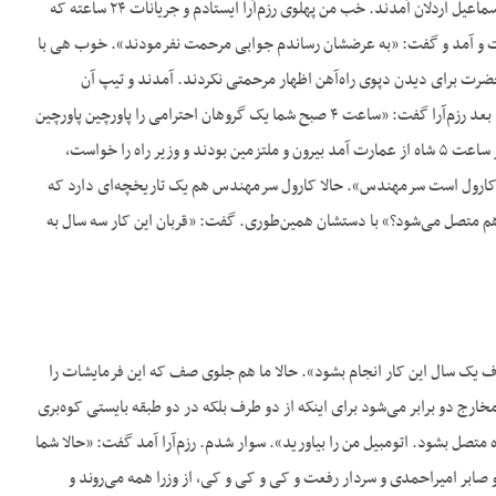
بده و این کارها باید انجام بشود». بعد مرخص کردند. بعد من آمدم بیرون، دیدیم که مرحوم رزم‌آرا با حاج اسماعیل اردلان آمدند. خب من پهلوی رزم‌آرا ایستادم و جریانات ۲۴ ساعته که
ر رفت و آمد و گفت: «به عرضشان رساندم جوابی مرحمت نفرمودند». خوب هی با
علی‌حضرت برای دیدن دپوی راه‌آهن اظهار مرحمتی نکردند. آمدند و تیپ آن
قسمت‌ها را دیدند و برگشتند به ساختمان. فرمودند: «ساعت پنج صبح فردا ما حرکت می‌کنیم به خرم‌آباد». بعد رزم‌آرا گفت: «ساعت ۴ صبح شما یک گروهان احترامی را پاورچین پاورچین
بیارید جلوی درب عمارت شاه نگه دارید و من هم می‌آیم که شاه آمد ساعت ۵». همین کار را هم کردیم. سر ساعت ۵ شاه از عمارت آمد بیرون و ملتزمین بودند و وزیر راه را خواست،
ست؟ کارول است سرمهندس». حالا کارول سرمهندس هم یک تاریخچه‌ای دارد که
 هم متصل می‌شود؟» با دستشان همین‌طوری. گفت: «قربان این کار سه سال به
رف یک سال این کار انجام بشود». حالا ما هم جلوی صف که این فرمایشات را
مخارج دو برابر می‌شود برای اینکه از دو طرف بلکه در دو طبقه بایستی کوه‌بری
متصل بشود. اتومبیل من را بیاورید». سوار شدم. رزم‌آرا آمد گفت: «حالا شما
 صابر امیراحمدی و سردار رفعت و کی و کی و کی، از وزرا همه می‌روند و