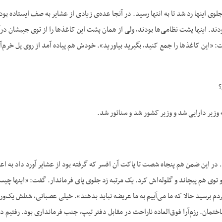
جلوی اینها رد شد تا به انتها رسید. در آنجا عده‌ی زیادی از عشایر به صف ایستاده بو
بودند. اینها پشت نظامی‌ها بودند، ولی از همان پشت این کاغذها را از توی جیبشان در
 «این کاغذها را جمع کنید، بگیرید بیاورید». خودش هم پیاده آمد از روی پل خرم‌آباد 
؟
وزیر دارایی شد و وزیر کشور شد و سناتور شد.
 در این ضمن هم پنجاه شصت تا پاکت آن افسر که گرفته بود از عشایر آورد داد به ا
و توی هم پیچاند و گلوله‌اش کرد. یک مرتبه زد جلوی پای فرماندار. گفت: «اینها 
م برسید حالا که ما می‌آییم به ما عریضه نباید بدهند». خیلی عصبانی، شنلش یک‌ور
تمان. رزم‌آرا فوق‌العاده ناراحت در مقابل دفتر تیپ، جنب فرمانداری بود. رفتیم دف