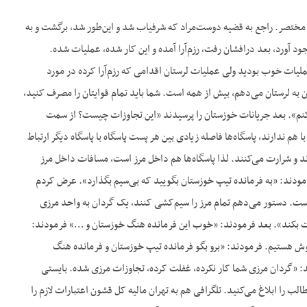
 مختصر. راجع به قضیه دوست‌مراد که شرفیاب شد و این‌طور شد، برگشت و به
ود آورد، بعد درافشان رفت، رزم‌آرا آمده و این کار شده، عملیات شده.
ملیات خوب بودید ولی عملیات لرستان اقدامی که رزم‌‌آرا کرده در مورد
 به لرستان می‌دهم، بیش از همه است. شما باید تمام قوایتان را مصرف کنید،
اسی کنم». بعد جریانات خوزستان را پرسیدند «این تجاوزات چیست؟ از سمت
م ندارند، پاسگاه‌ها فاصله زیادی بین هر پست پاسگاه با پاسگاه دیگر ارتباط
د و شرارت می‌کنند. لذا پاسگاه‌ها هم داخل مرز است، مسافات داخل مرز
. فرمودند: «به فرمانده تیپ خوزستان بگویید که بی‌سیم بگذارد». عرض کردم
 است. دستور می‌دهم تمام مرز را سیم‌کشی کنند، یک گردان به واحد مرزی
بت بکند». بعد فرمودند: «خوب این فرمانده هنگ خوزستان و …» فرمودند:
شوش هستیم. فرمودند: «برو بگو فرمانده تیپ خوزستان و فرمانده هنگ
دند: «گردان مرزی شما کار نکرده، غفلت کرده، تجاوزات مرزی شده. بایستی
 را ابلاغ می‌کنید. تلگرافی هم به تهران مالیه کل قشون اعتبارات لازم را