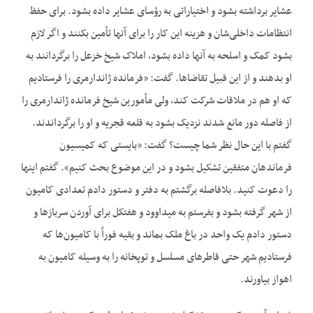
عشایر برداشته بشود و اختیاراتی به رؤسای عشایر داده بشود. برای حفظ
انتظامات داخلی‌شان و هزینه این کار را برای آنها تأمین بکنند و اگر لازم
بشود کمک و اسلحه به آنها داده بشود، املاک شیخ خزعل را برگردانند به
او بدهند و از این قبیل تقاضاها. گفت: «فرمانده ژاندارمری را فرستادیم
که او هم در ملاقات شرکت کند، ولی مأمورین شیخ فرمانده ژاندارمری را
از فاصله دور مانع شدند نزدیک بشود به قلعه قجریه و او را برگرداندند.
گفتم با این حال نظر شما چیست؟ گفت: «بایستی که کمیسیون
فرماندهان متفقین تشکیل بشود و در این موضوع بحث کنیم». گفتم اینها
را دعوت کنید. بلافاصله برگشتم به دفتر و دستور دادم تعدادی کامیون
از شهر گرفته بشود و بفرستم به میداوود و هفتکل برای آوردن سربازها و
دستور دادم یک واحد در باغ ملک بماند و بقیه فوراً با کامیون‌ها که
فرستادیم شهر حتی قاطرهای مسلسل و توپخانه را به وسیله کامیون به
اهواز بیاورند.