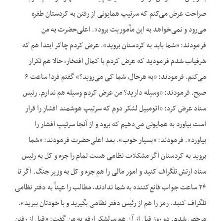
صراحت عرض می‌کنم که سرتیپ همایونی از رفتن به کردستان طفره
می‌رود و نمی‌خواهد به این مأموریت برود». اعلی‌حضرت به من
فرمودند: «شما باید به کردستان بروید». عرض کردم چاکر ابتدا هم که
شرفیاب شدم فرمودید که عرض کردم با کمال افتخار، حالا هم تکرار
می‌کنم. فرمودند: «به هرحال، شما کی می‌روید؟» گفتم فردا ساعت ۶
صبح. فرمودند: «وسیله دارید؟ من عرض کردم وسیله هم ندارم. رئیس
ستاد عرض کرد: «اتومبیل لشکر دوم که سرتیپ هوشمند افشار را قرار
است بیاورد به همایونی می‌دهیم که برود و از آنجا سرتیپ افشار را
بیاورد». فرمودند: «بسیار خوب». بعد اعلی‌حضرت فرمودند: «شما
بروید به کردستان اگر مشکلات نظامی هست تمام را جزء و کل به رئیس
ستاد ارتش تلگراف کنید و امور مالی را هم جزء و کل به وزیر جنگ. اگر تا
۲۴ ساعت جواب قانع‌کننده به شما ندادند، مطالب را عیناً به دفتر نظامی
تلگراف کنید. رمز را هم از رئیس دفتر نظامی بگیرید و با خودتان ببرید».
مرخص شدم. دو روز قبل از آن هم سرلشکر ارفع به من گفت: «قبل از رفتن