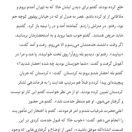
خلع کرده بودند گفتم برای دیدن ایشان حالا که به تهران آمدم بروم و
ملاقاتی از او کرده باشم. عصر به منزل او که در خیابان پهلوی کوچه جم
بود، رفتم. درِ منزلش را زدم. گماشته آمد و در را نیمه باز کرد. گفتیم
شاید مریض هستند. گفتم خوب شما بروید و به استحضارشان برسانید،
اگر وقت داشتند خدمتشان می‌رسم و الا می‌روم. رفت و آمد گفت:
«بیایید». رفتم تو، دیدیم بله رزم‌آرا روی تخت خوابیده. پا شد و مرا در
آغوش گرفت و گفت: «شما خوزستان بودید چه شده احضار شدید؟»
گفتم بله احضار شدم بروم به کردستان. گفت: «کردستان که جریان
پیچیده‌ای پیدا کرده و قبلاً هم سرتیپ هدایت را به فرماندهی لشکر
کردستان تعیین کرده بودند. او از من نظر خواست گفتم این کار تو نیست
و گرفتار می‌شوی. او هم منتظر خدمت شد». گفتم من حضور
اعلی‌حضرت شرفیاب شدم و امر فرمودند. گفتم با افتخار این مأموریت
را انجام می‌دهم. گفت: «خوب حالا که قبول خدمت کردی در این
قسمت انشاءالله موفق باشید». کمی از اوضاع و گرفتاری‌هایی که وجود