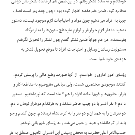
فرستادم و به ستاد لشکر رفتم. در این ضمن هم فرمانده لشکر تلفن‌گرامی
مخابره کرد. ضمن خیرمقدم اظهار کرده بود «چون چند روز است نصف
جیره به افراد می‌دهیم چون مواد و احتیاجات لازم موجود نیست، دستور
بدهید مقدار لازم خواربار و لوازم مایحتاج ستون‌ها را به اردوگاه
بفرستند». من هم جواباً ضمن تشکر گفتم چون لشکر را تحویل نگرفتم
مسئولیت رساندن وسایل و احتیاجات افراد تا موقع تحویل لشکر به
عهده‌ی خود شما است.
رؤسای امور اداری را خواستم. از آنها صورت وضع مالی را پرسش کردم.
گفتند موجودی مختصری هست، ولی مبالغی مقروضیم به مقاطعه‌کار و
بازار. حقوق‌ها و فوق‌العاده افراد را هم ۳ ماه است که نپرداختیم. دستور
دادم ۴ نفر افسر با دو جیپ حاضر شدند و به هرکدام دوهزار تومان دادم.
دو نفرشان را به همدان و دو نفر را به کرمانشاه فرستادم. چون گندم و جو
باید از کرمانشاه و همدان حمل می‌شد و به رؤسای شهربانی نوشتم
حسب‌الامر اعلی‌حضرت به محض رسیدن این افسران کامیون متعلق به هر