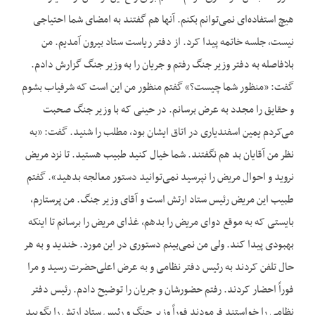
هیچ استفاده‌ای نمی‌توانم بکنم. آنها هم گفتند به امضای شما احتیاجی
نیست، جلسه خاتمه پیدا کرد. از دفتر ریاست ستاد بیرون آمدیم. من
بلافاصله به دفتر وزیر جنگ رفتم و جریان را به وزیر جنگ گزارش دادم.
گفت: «منظور شما چیست؟» گفتم منظور من این است که شرفیاب بشوم
و حقایق را مجدد به عرض برسانم. در حینی که با وزیر جنگ صحبت
می‌کردم یمین اسفندیاری در اتاق ایشان بود، مطلب را شنید. گفت: «به
نظر من آقایان بد هم نگفتند. شما خیال کنید طبیب هستید. تا نزد مریض
نروید و احوال مریض را نپرسید نمی‌توانید دستور معالجه بدهید». گفتم
طبیب این مریض رئیس ستاد ارتش است و آقای وزیر جنگ. من پرستارم،
بایستی که به موقع دوای مریض را بدهم، غذای مریض را برسانم تا اینکه
بهبودی پیدا کند. ولی من نمی‌بینم دستوری در این مورد. خندید و به هر
حال تلفن کردند به رئیس دفتر نظامی و به عرض اعلی‌حضرت رسید و مرا
فوراً احضار کردند. رفتم حضورشان و جریان را توضیح دادم. رئیس دفتر
نظامی را خواستند فرمودند فوراً وزیر جنگ و رئیس ستاد ارتش را بگویید