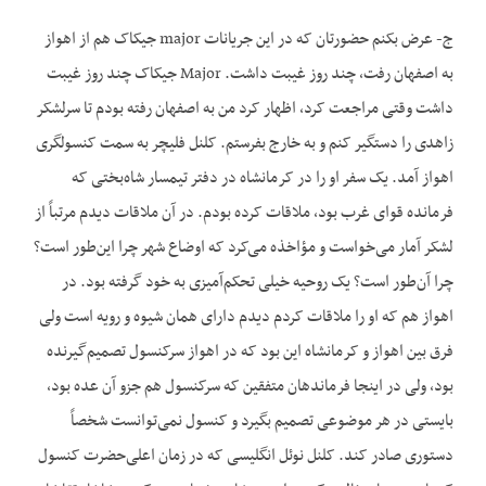
ج- عرض بکنم حضورتان که در این جریانات major جیکاک هم از اهواز
به اصفهان رفت، چند روز غیبت داشت. Major جیکاک چند روز غیبت
داشت وقتی مراجعت کرد، اظهار کرد من به اصفهان رفته بودم تا سرلشکر
زاهدی را دستگیر کنم و به خارج بفرستم. کلنل فلیچر به سمت کنسولگری
اهواز آمد. یک سفر او را در کرمانشاه در دفتر تیمسار شاه‌بختی که
فرمانده قوای غرب بود، ملاقات کرده بودم. در آن ملاقات دیدم مرتباً از
لشکر آمار می‌خواست و مؤاخذه می‌کرد که اوضاع شهر چرا این‌طور است؟
چرا آن‌طور است؟ یک روحیه خیلی تحکم‌آمیزی به خود گرفته بود. در
اهواز هم که او را ملاقات کردم دیدم دارای همان شیوه و رویه است ولی
فرق بین اهواز و کرمانشاه این بود که در اهواز سرکنسول تصمیم‌گیرنده
بود، ولی در اینجا فرماندهان متفقین که سرکنسول هم جزو آن عده بود،
بایستی در هر موضوعی تصمیم بگیرد و کنسول نمی‌توانست شخصاً
دستوری صادر کند. کلنل نوئل انگلیسی که در زمان اعلی‌حضرت کنسول