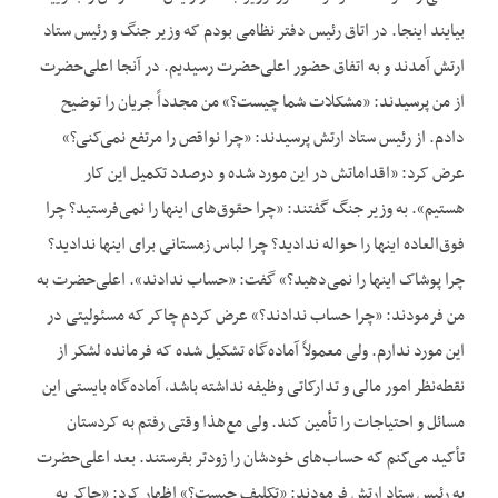
بیایند اینجا. در اتاق رئیس دفتر نظامی بودم که وزیر جنگ و رئیس ستاد
ارتش آمدند و به اتفاق حضور اعلی‌حضرت رسیدیم. در آنجا اعلی‌حضرت
از من پرسیدند: «مشکلات شما چیست؟» من مجدداً جریان را توضیح
دادم. از رئیس ستاد ارتش پرسیدند: «چرا نواقص را مرتفع نمی‌کنی؟»
عرض کرد: «اقداماتش در این مورد شده و درصدد تکمیل این کار
هستیم». به وزیر جنگ گفتند: «چرا حقوق‌های اینها را نمی‌فرستید؟ چرا
فوق‌العاده اینها را حواله ندادید؟ چرا لباس زمستانی برای اینها ندادید؟
چرا پوشاک اینها را نمی‌دهید؟» گفت: «حساب ندادند». اعلی‌حضرت به
من فرمودند: «چرا حساب ندادند؟» عرض کردم چاکر که مسئولیتی در
این مورد ندارم. ولی معمولاً آماده‌گاه تشکیل شده که فرمانده لشکر از
نقطه‌نظر امور مالی و تدارکاتی وظیفه نداشته باشد، آماده‌گاه بایستی این
مسائل و احتیاجات را تأمین کند. ولی مع‌هذا وقتی رفتم به کردستان
تأکید می‌کنم که حساب‌های خودشان را زودتر بفرستند. بعد اعلی‌حضرت
به رئیس ستاد ارتش فرمودند: «تکلیف چیست؟» اظهار کرد: «چاکر به