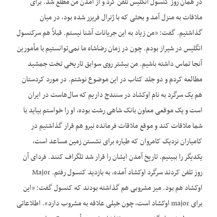
در همان روز کنسول انگلیس تلفن کرد و از آمدن من مطلع شد. برای
ملاقات به منزل آمد و بحثی که با ژنرال فریزر شده بود، در میان
گذاشتیم. گفت: «من زیاد به این جریانات آشنا نیستم. قبلاً هم سرکنسول
انگلیس در شیراز بودم. چون در زمان رضاشاه ما نمی‌توانستیم با مأمورین
آنجا تماس داشته باشیم. من بیشتر روی سوابق تاریخی تخت جمشید
مطالعه کردم و دو جلد کتاب در این موضوع نوشتم. در مورد کردستان
هم یک سرگرد به نام اوکشاد در سنندج داریم که سال‌هاست در ایران
است و یک موقعی معاون بانک شاهی رشت بوده، او را خواستم بیاید با
شما ملاقات کند و موقع ملاقات فرمانده نیرو هم قرار گذاشتیم در
کامیاران نزدیک کامروان که طیاره برای نشستن زمین مساعد است،
یکدیگر را ببینیم. تاریخ آمدن ایشان را قرار شد تلگراف کنند. فردای آن
روز تلفن کردند سرگرد اوکشاد آمده، به بازدید کنسول رفتم. Major
اوکشاد هم بود. میز مشروبی هم گذاشته بودند که کنسول گفت: «این
برای major اوکشاد است، چون خیلی علاقه به مشروب دارد». اطلاعاتی