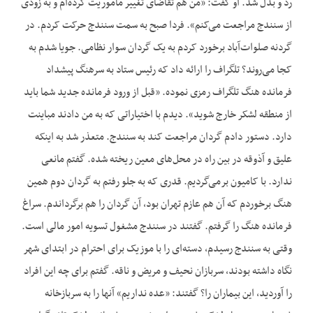
رد و بدل شد. او گفت: «من هم تقاضای تغییر مأموریت کرده‌ام و به زودی
از سنندج مراجعت می‌کنم». فردا صبح به سمت سنندج حرکت کردم. در
گردنه صلوات‌آباد برخورد کردم به یک گردان سوار نظامی. جویا شدم به
کجا می‌روند؟ تلگراف را ارائه داد که رئیس ستاد به سرهنگ پیشداد
فرمانده هنگ تلگراف رمزی نموده. «قبل از ورود فرمانده جدید شما باید
از منطقه لشکر خارج شوید». دیدم با اختیاراتی که به من دادند مباینت
دارد. دستور دادم گردان مراجعت کند به سنندج. متعذر شد به اینکه
علیق و آذوقه در بین راه در محل‌های معین ریخته شده. گفتم مانعی
ندارد. با کامیون برمی‌گردیم. قدری که به جلو رفتم به گردان دوم همین
هنگ برخوردم که آن هم عازم تهران بود، آن گردان را هم برگرداندم. سراغ
فرمانده هنگ را گرفتم. گفتند در سنندج مشغول تسویه امور مالی است.
وقتی به سنندج رسیدم، دسته‌ای را با موزیک برای احترام در ابتدای شهر
نگاه داشته بودند، سربازان نحیف و مریض و ناقه. گفتم برای چه این افراد
را آوردید، این بیماران را؟ گفتند: «عده نداریم» آنها را به سربازخانه