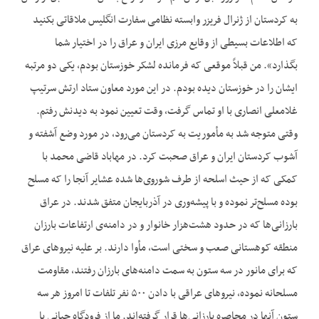
به کردستان از ژنرال فریزر وابسته نظامی سفارت انگلیس ملاقاتی بکنید
که اطلاعات بسیطی از وقایع مرزی ایران و عراق را در اختیار شما
بگذارد». من قبلاً موقعی که فرمانده لشکر خوزستان بودم، یکی دو مرتبه
ایشان را در خوزستان دیده بودم. در این مورد معاون ستاد ارتش سرتیپ
غلامعلی انصاری با او تماس گرفت، وقت تعیین نمود به دیدنش رفتم.
وقتی متوجه شد به مأموریت به کردستان می‌رود، در مورد وضع آشفته و
آشوب کردستان ایران و عراق صحبت کرد. در مهاباد قاضی محمد با
کمکی که از حیث اسلحه از طرف شوروی‌‌ها شده عشایر آنجا را که مسلح
بوده مسلح‌تر نموده و با پیشه‌وری در آذربایجان متفق شدند. در عراق
بارزانی‌ها که در حدود هشت‌‌هزار خانوار و در دامنه‌ی ارتفاعات بارزان
منطقه کوهستانی صعب و سختی است، مأوا دارند. بر علیه نیروهای عراق
که برای مانور در سه ستون به سمت دامنه‌های بارزان رفتند، مقاومت
مسلحانه نموده، نیروهای عراقی با دادن ۵۰۰ نفر تلفات تا امروز هر سه
ستون آنها در محاصره بارزانی‌ها قرار گرفته‌اند. ما از فرودگاه حبانی با