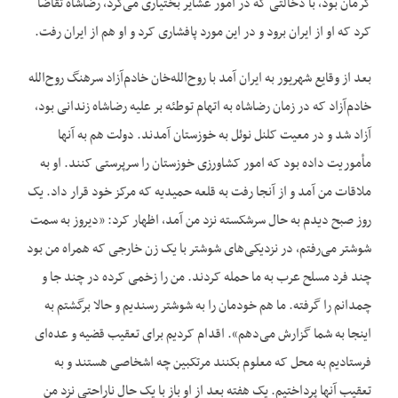
کرمان بود، با دخالتی که در امور عشایر بختیاری می‌کرد، رضاشاه تقاضا
کرد که او از ایران برود و در این مورد پافشاری کرد و او هم از ایران رفت.
بعد از وقایع شهریور به ایران آمد با روح‌الله‌خان خادم‌آزاد سرهنگ روح‌الله
خادم‌آزاد که در زمان رضاشاه به اتهام توطئه بر علیه رضاشاه زندانی بود،
آزاد شد و در معیت کلنل نوئل به خوزستان آمدند. دولت هم به آنها
مأموریت داده بود که امور کشاورزی خوزستان را سرپرستی کنند. او به
ملاقات من آمد و از آنجا رفت به قلعه حمیدیه که مرکز خود قرار داد. یک
روز صبح دیدم به حال سرشکسته نزد من آمد، اظهار کرد: «دیروز به سمت
شوشتر می‌رفتم، در نزدیکی‌های شوشتر با یک زن خارجی که همراه من بود
چند فرد مسلح عرب به ما حمله کردند. من را زخمی کرده در چند جا و
چمدانم را گرفته. ما هم خودمان را به شوشتر رسندیم و حالا برگشتم به
اینجا به شما گزارش می‌دهم». اقدام کردیم برای تعقیب قضیه و عده‌ای
فرستادیم به محل که معلوم بکنند مرتکبین چه اشخاصی هستند و به
تعقیب آنها پرداختیم. یک هفته بعد از او باز با یک حال ناراحتی نزد من