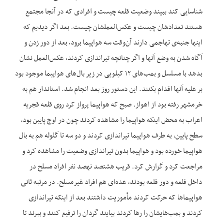
شناسایی کند ببیند وضعیت قلعه چیست و افرادی که در آنجا مجتمع
هستند تعدادشان چیست و عکس‌العملشان چیست. بعد اگر دیدیم که
اینها جنبه‌ی تهاجمی دارند آن‌وقت سه هواپیما برود، بعد از دور زدن و
آگاه شدن به وضع آنها و اگر چنانچه تیراندازی کردند، عکس‌العمل نشان
بدهد با مسلسل و بمب‌های ۱۲ کیلویی در زیر بال‌های هواپیما موجود بود
بر علیه آنها اقدام بکنند. این دستور روز بعد انجام شد. استاندار هم به
خرمشهر رفته بود از اهواز. صبح که هواپیما پرواز کرد روی قلعه قجریه
اعراب به محض اینکه هواپیما را مشاهده کردند چون در اوج پایین بود،
سطح پایین، به طرف هواپیما تیراندازی کردند و دو سه تا گلوله هم به بال
هواپیما خورده بود و هواپیما بدون تیراندازی وضعیت را مشاهده کرد و
مراجعت کرد و گزارش کرد. قریب هشتصد نهصد نفر افراد مسلح در
داخل قلعه و دور قلعه بودند، عده‌ای هم افراد غیرمسلح. در مرتبه ثانی
هواپیماها که حرکت کردند مأموریت داشتند بعد از اینکه تیراندازی
کردند و بمب‌هایشان را رها کردند بیایند گردان را ترفیع کنند و ببرند تا