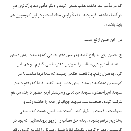
که در مأموریت داشته عقب‌نشینی کرده و دیگر مأموریت بزرگ‌تری هم
در آنجا نداشته. فرمودند: «فعلاً رئیس ستاد است و در این کمیسیون هم
باید باشد».
س- این حسن ارفع است.
ج- حسن ارفع. «ابلاغ کنید به رئیس دفتر نظامی که به ستاد ارتش دستور
بدهد». آمدیم عین مطلب را به رئیس دفتر نظامی گفتیم. او هم تلفن
کرد. به منزل رفتم. بلافاصله حکمی رسیده که شما فردا ساعت ۹ در
کمیسیون متشکله در ستاد ارتش حضور پیدا کنید. فردا که رفتم دیدم
سپهبد امیراحمدی، سپهبد جهانبانی و سرلشکر ارفع حضور دارند، من هم
شرکت کردم. صحبت شد، سپهبد جهانبانی همه را حاشیه رفت و
نخواست واقعیت را اظهار کند. گفت: «نواقصی هست که بایستی
به‌تدریج مرتفع بشود». بنده حق مطلب را از روی پرونده‌هایی که بود در
کمیسیون مطرح کردم و یک‌یک نقاط ضعف مسائل را تشریح کردم. وقتی