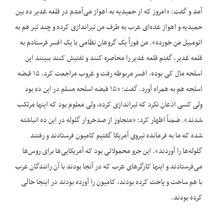
آمد و گفت: «امروز که از حمیدیه به اهواز می‌آمدم در قلعه غدیر ده‌ بین
حمیدیه و اهواز عده‌ای عرب به طرف من تیراندازی کرده و چند تیر هم به
اتومبیل من خورده». من فوراً یک گروهان نظامی با یک افسر فرستادم به
قلعه غدیر، گفتم قلعه غدیر را محاصره کنند و تفتیش کنند ببینند این
اسلحه مال کی بوده. افسر مربوطه رفت و غروب مراجعت کرد. ۱۵ قبضه
اسلحه هم به همراه آورد. گفت: «۱۵ قبضه اسلحه مسلم در این ده بود
ولی کسی اذعان نکرد که تیراندازی کرده، ولی معلوم بود که اینها مرتکب
شدند». ضمناً اظهار کرد: «متجاوز از صدخروار گلوله در این ده انباشته
شده که ما به فرمانده نیروی آمریکا گفتیم کامیون فرستادند و رفتند
گلوله‌ها را آوردند». این جزو محمولاتی بود که آمریکایی‌ها برای روس‌ها
می‌فرستادند و اینها کارگرهای عرب که در آنجا بودند با آن رانندگان عرب
با هم ساخت و پاخت کرده بودند، کامیون را آورده بودند در اینجا خالی
کرده بودند.