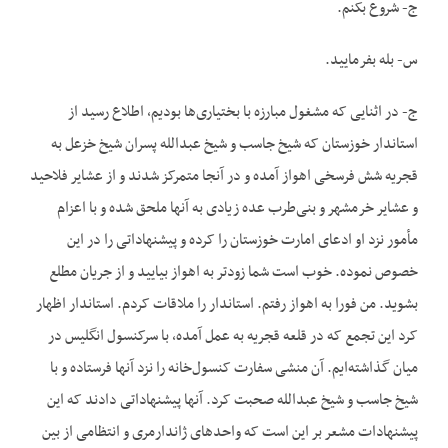
ج- شروع بکنم.
س- بله بفرمایید.
ج- در اثنایی که مشغول مبارزه با بختیاری‌ها بودیم، اطلاع رسید از
استاندار خوزستان که شیخ جاسب و شیخ عبدالله پسران شیخ خزعل به
قجریه شش فرسخی اهواز آمده و در آنجا متمرکز شدند و از عشایر فلاحید
و عشایر خرمشهر و بنی‌طرب عده زیادی به آنها ملحق شده و با اعزام
مأمور نزد او ادعای امارت خوزستان را کرده و پیشنهاداتی را در این
خصوص نموده. خوب است شما زودتر به اهواز بیایید و از جریان مطلع
بشوید. من فورا به اهواز رفتم. استاندار را ملاقات کردم. استاندار اظهار
کرد این تجمع که در قلعه قجریه به عمل آمده، با سرکنسول انگلیس در
میان گذاشته‌ایم. آن منشی سفارت کنسول‌خانه را نزد آنها فرستاده و با
شیخ جاسب و شیخ عبدالله صحبت کرد. آنها پیشنهاداتی دادند که این
پیشنهادات مشعر بر این است که واحدهای ژاندارمری و انتظامی از بین