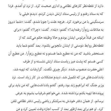
دارد از نقطه‌نظر کارهای نظامی و اداری صحبت کرد. از نزد او آمدم. فردا
که به ستاد رفتم و از رئیس ستاد ارتش دیدن کردم، دیدم خیلی با
سرسنگینی با من برخورد کرد. هرچه علت را جویا شدم، گفت: «شما دیروز
به ملاقات رزم‌آرا رفته‌اید؟» گفتم: «بله». گفت: «چرا؟» گفتم: «برای
اینکه من قبلاً مرئوس ایشان بودم و حالا وظیفه حکم می‌کند که از
نقطه‌نظر روابط دوستی از ایشان دلجویی بکنم». بعد گفتم شما باید
مستحضر باشید که من نه مطیع شما هستم و نه مطیع رزم‌آرا. من مطیع آن
کسی هستم که پشت میز ریاست ستاد ارتش نشسته و از طرف
اعلی‌حضرت منصوب شده. دیگر چیزی نگفت. گزارشات که تهیه شد،
یادداشت‌های من که تکمیل شد، دیدم مشکلات در کار زیاد است. نزد
وزیر جنگ که ابراهیم زند بود رفتم. گفتم یادداشت‌هایی که من باید برای
پرونده‌ها تهیه بکنم برداشته شده. می‌خواهم شرفیاب بشوم به عرض
برسانم. از همان دفتر خودش به سرلشکر ریاضی رئیس دفتر نظامی تلفن
کرد. او هم برای بعدازظهر بعد از کسب اجازه وقت تعیین کرد و من