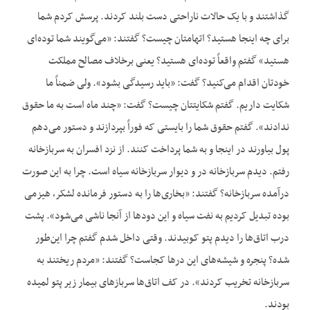
گذاشتند و با یک حالات ناراحتی دست بلند کردند. پرسش کردم شما
برای چه اینجا هستید؟ اتهامتان چیست؟ گفتند: «می‌گویند شما توده‌ای
هستید» گفتم واقعاً توده‌ای هستید؟ یعنی برخلاف مصالح مملکت
خودتان اقدام می‌کنید؟ گفت: «باید رسیدگی بشود». ولی ضمناً ما
شکایت داریم. گفتم شکایتتان چیست؟ گفت: «چند ماه است به ما حقوق
ندادند». گفتم حقوق شما را بایستی که فوراً بپردازند و دستور می‌دهم
پول بیاورند در اینجا و به شما پرداخت کنند. از نزد افسران به سربازخانه
رفتم. دیدم سربازخانه‌ در و دیوار سربازخانه سیاه است. چرا به این صورت
درآمده سربازخانه؟ گفتند: «بخاری‌ها را به دستور فرمانده لشکر، هیزمی
بوده تبدیل کردیم به نفت سیاه و این دودها از آنجا ناشی می‌شود». پشت
درب اتاق‌ها را دیدم پتو کوبیدند. وقتی داخل شدم گفتم چرا این‌طور
شده؟ پنجره و شیشه‌های این درها کجاست؟ گفتند: «مردم ریختند به
سربازخانه تخریب کردند». در کف اتاق‌ها سربازهای بیمار زیر پتو لمیده
بودند.