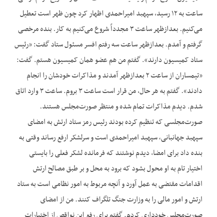
ساعت به ۱۲ رسید، سپهبد امیراحمدی اظهار کرد چون ظهر است تعطیل
می‌کنیم. بعدازظهر ساعت ۳ مجدداً شروع می‌کنیم به کار. بنده مرخصی
گرفتم و آمدم. بعدازظهر ساعت سه رفتم افسر مسئول ستاد گفت: «رئیس
ستاد کمیسیون دارند». گفتم من هم عضو همان کمیسیون هستم. گفت:
«تیمساران از ساعت ۲ بعدازظهر آمدند و مذاکرات خودشان را انجام
دادند». گفتم به هر حال، من قرار است ساعت ۳ بروم. ساعت ۳ وارد اتاق
شدم. دیدم مذاکرات تمام شده و منتظر صورت‌مجلس هستند.
صورت‌مجلسی که تنظیم کرده بودند رئیس رمز ستاد ارتش به امضای
سپهبد جهانبانی، سپهبد امیراحمدی است و سرلشکر ارفع رساند وقتی به
بنده داد برای امضا، دیدم نوشتند که فرمانده لشکر فعلی را بایستی
اختیار تام به او محول بشود که برود به محل و بر طبق مصالح ارتش
اقدامات مقتضی به عمل آورد و آنچه مربوط به امور نظامی است به ستاد
ارتش و امور مالی را به وزارت جنگ تلگراف کنند. من از امضای
صورت‌مجلس خودداری کردم. گفتم برای رفع این نواقص از اختیارات