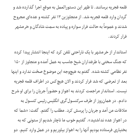
قلعه قجریه برسانند. تا ظهر این دستورالعمل به موقع اجرا گذارده شد و
گردان وارد قلعه قجریه شد. از متجاوزین ۱۳ نفر کشته و عده‌ای مجروح
شدند و عموماً به حالت فرار سواره و پیاده به سمت شادگان و خرمشهر
فرار کردند.
استاندار از خرمشهر با یک ناراحتی تلفن کرد که اینجا انتشار پیدا کرده
که جنگ سختی با طرفداران شیخ جاسب به عمل آمده و متجاوز از ۱۵۰
نفر نظامی کشته شده. گفتم به هیچ‌وجه این موضوع صحّت ندارد و اینها
بعد از تعرضی که شد فرار کردند و الان هیچ‌کس در اطراف قلعه قجریه
نیست. استاندار مراجعت کردند به اهواز و حضوراً جریان را برای او شرح
دادم. در همان‌روز از طرف سرکنسول‌گری انگلیس رئیس کنسول به
ملاقات من آمد و جریان را پرسش کرد. مطلب را گفتم. گفت: «شما که
در اهواز عده نداشتید». گفتیم خوب ما ناچار شدیم از ستونی که به
بختیاری فرستاده بودیم آنها را به اهواز بیاوریم و در عمل وارد کنیم. دو