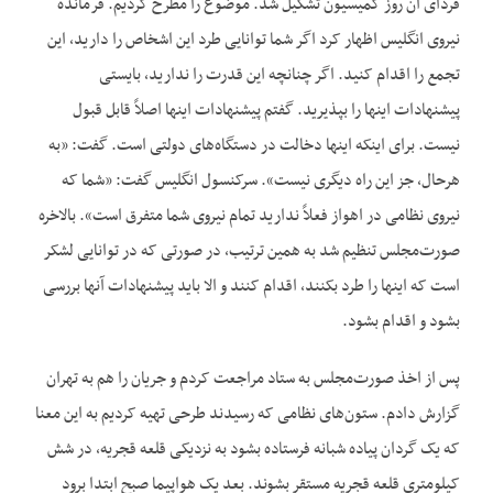
فردای آن روز کمیسیون تشکیل شد. موضوع را مطرح کردیم. فرمانده
نیروی انگلیس اظهار کرد اگر شما توانایی طرد این اشخاص را دارید، این
تجمع را اقدام کنید. اگر چنانچه این قدرت را ندارید، بایستی
پیشنهادات اینها را بپذیرید. گفتم پیشنهادات اینها اصلاً قابل قبول
نیست. برای اینکه اینها دخالت در دستگاه‌های دولتی است. گفت: «به
هرحال، جز این راه دیگری نیست». سرکنسول انگلیس گفت: «شما که
نیروی نظامی در اهواز فعلاً ندارید تمام نیروی شما متفرق است». بالاخره
صورت‌مجلس تنظیم شد به همین ترتیب، در صورتی که در توانایی لشکر
است که اینها را طرد بکنند، اقدام کنند و الا باید پیشنهادات آنها بررسی
بشود و اقدام بشود.
پس از اخذ صورت‌مجلس به ستاد مراجعت کردم و جریان را هم به تهران
گزارش دادم. ستون‌های نظامی که رسیدند طرحی تهیه کردیم به این معنا
که یک گردان پیاده شبانه فرستاده بشود به نزدیکی قلعه قجریه، در شش
کیلومتری قلعه قجریه مستقر بشوند. بعد یک هواپیما صبح ابتدا برود