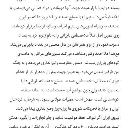
وسیله هواپیما با پاراشوت جهت آنها مهمات و مواد غذایی می‌فرستیم. با
اینکه قبلاً می‌دانستیم اینها مسلح هستند و با شوروی‌ها که در ایران
هستند، به وسیله آسوری‌های مقیم اطراف رضائیه ارتباط برقرار کرده‌اند.
روی همین اصل قبلاً ملامصطفی بارزانی را به نام زعیم کرد به بغداد
دعوت نموده و از او و همراهان در هتل مجللی در بغداد پذیرایی می‌شد.
مع‌هذا ملااحمد وقتی مشاهده می‌کند ستون‌های عراقی به دامنه‌ی
کوه‌های بارزان رسیدند، دستور مقاومت و تیراندازی می‌دهد و به جنگ
بین طرفین تبدیل می‌شود. به همین جهت بیش از ده‌هزار نفر از عشایر
عراق که مخالف ملامصطفی هستند، مسلح شدند که بارزانی‌ها را
محاصره کنند، ولی چون مواضع آنها سخت است، به اضافه منطقه
کوهستانی است، ممکن است عملیات طولانی بشود. به هرحال، کردستان
ایران و عراق با تحریکات شوروی‌ها روزبه‌روز وضع بدتری پیدا می‌کند.
نیروی ایران اگر نتواند حفظ موقعیت نماید و جلو تجاوزات را بگیرد، ممکن
است حوادث مهم‌تری رخ دهد که جلوگیری از آن به اشکال برخورد نماید.