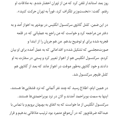
روز بعد استاندار تلفن کرد که من از تهران احضار شدم. به ملاقات او
رفتم. گفت: «نخست‌وزیر تلگراف کرد، فوراً به تهران حرکت کنید».
در این ضمن، کلنل گلاوی سرکنسول انگلیس در بوشهر به اهواز آمد و به
دفتر من مراجعه کرد و خواست که من راجع به عملیاتی که در قلعه
قجریه شده برای او توضیح بدهم. من هم جریان را از ابتدا و
صورت‌مجلسی که تشکیل شده و اقداماتی که به عمل آمده برای او بیان
کردم. سرکنسول انگلیس هم از اهواز تغییر کرد و پستی در سفارت به او
دادند و خود گلاوی به‌طور موقت در اهواز ماند که بعد از گلاوی هم
کلنل فلیچر سرکنسول شد.
در همین ایام، اطلاع رسید که چند نفر آلمانی که نزد قشقایی‌ها هستند،
اینها به سمت بویراحمد آمدند و الان در نزد بویراحمدی‌ها هستند.
سرکنسول انگلیس از ما خواست که به اتفاق به بهبهان برویم و با تماس با
عبدالله ضرغام‌پور که در آن‌موقع متمرد بود ترتیب ملاقاتی بدهیم و قرار