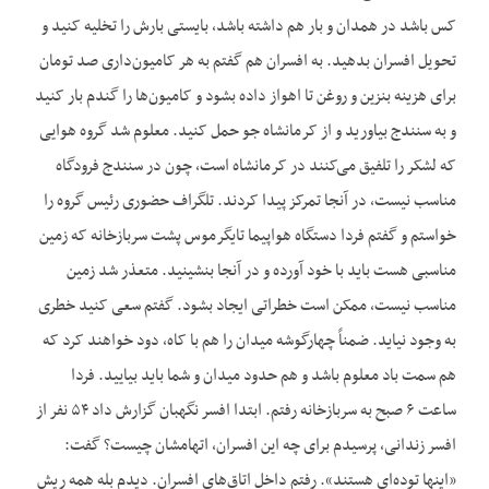
کس باشد در همدان و بار هم داشته باشد، بایستی بارش را تخلیه کنید و
تحویل افسران بدهید. به افسران هم گفتم به هر کامیون‌داری صد تومان
برای هزینه بنزین و روغن تا اهواز داده بشود و کامیون‌ها را گندم بار کنید
و به سنندج بیاورید و از کرمانشاه جو حمل کنید. معلوم شد گروه هوایی
که لشکر را تلفیق می‌کنند در کرمانشاه است، چون در سنندج فرودگاه
مناسب نیست، در آنجا تمرکز پیدا کردند. تلگراف حضوری رئیس گروه را
خواستم و گفتم فردا دستگاه هواپیما تایگرموس پشت سربازخانه که زمین
مناسبی هست باید با خود آورده و در آنجا بنشینید. متعذر شد زمین
مناسب نیست، ممکن است خطراتی ایجاد بشود. گفتم سعی کنید خطری
به وجود نیاید. ضمناً چهارگوشه میدان را هم با کاه، دود خواهند کرد که
هم سمت باد معلوم باشد و هم حدود میدان و شما باید بیایید. فردا
ساعت ۶ صبح به سربازخانه رفتم. ابتدا افسر نگهبان گزارش داد ۵۴ نفر از
افسر زندانی، پرسیدم برای چه این افسران، اتهامشان چیست؟ گفت:
«اینها توده‌ای هستند». رفتم داخل اتاق‌های افسران. دیدم بله همه ریش