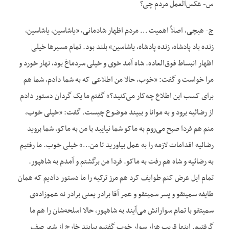
س- عکس‌العمل مردم چی؟
ج- هیچی، اصلاً اهمیت … مردم اظهار شادمانی، «یاشاسین، یاشاسین،
زنده باد پادشاه، زنده پادشاه، یاشاسین» بلند بود. تمام مسیرها خیلی
اظهار انبساط فوق‌العاده. شاه آمد خوی و خیلی سردماغ بود، نهار خورد و
مرا خواست و گفت: «خوب، حالا من اطلاعی که به شما دادم، شما هم
برای کسب این اطلاع چه‌کار می‌کنید؟» گفتم ما یک گردان دستور دادم
از رضائیه برود و به موانا و ببیند موضوع چیست. گفت: «خیلی خوب،
منم هم فردا صبح می‌روم به ماکو شما نیایید با من به ماکو، شما بروید
رضائیه اقدامات لازمه را به عمل بیاورید تا من…» خیلی خوب. ما رفتیم
به رضائیه و شاه هم رفت به ماکو. فردا من برگشتم و آمدم به شاهپور.
تمام ایل عرض کنم طوایف کرد هم مرز ترکیه را ما دستور دادیم که همان
طایفه سمیتقو و پسر سمیتقو و عمر آقا برادر یعنی برادر نه عموزاده‌ی
سمیتقو با تمام سوارانش می‌آیند به شاهپور، حالا اسلحه‌شان را هم ما
گرفتیم. اینها قریب هزار سوار خوب گفتیم بیایند خارج از شهر صف