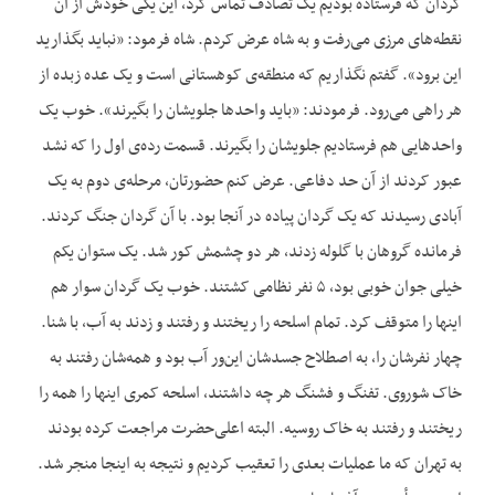
گردان که فرستاده بودیم یک تصادف تماس کرد، این یکی خودش از آن
نقطه‌های مرزی می‌رفت و به شاه عرض کردم. شاه فرمود: «نباید بگذارید
این برود». گفتم نگذاریم که منطقه‌ی کوهستانی است و یک عده زبده از
هر راهی می‌رود. فرمودند: «باید واحدها جلویشان را بگیرند». خوب یک
واحدهایی هم فرستادیم جلویشان را بگیرند. قسمت رده‌ی اول را که نشد
عبور کردند از آن حد دفاعی. عرض کنم حضورتان، مرحله‌ی دوم به یک
آبادی رسیدند که یک گردان پیاده در آنجا بود. با آن گردان جنگ کردند.
فرمانده گروهان با گلوله زدند، هر دو چشمش کور شد. یک ستوان یکم
خیلی جوان خوبی بود، ۵ نفر نظامی کشتند. خوب یک گردان سوار هم
اینها را متوقف کرد. تمام اسلحه را ریختند و رفتند و زدند به آب، با شنا.
چهار نفرشان را، به اصطلاح جسدشان این‌ور آب بود و همه‌شان رفتند به
خاک شوروی. تفنگ و فشنگ هر چه داشتند، اسلحه کمری اینها را همه را
ریختند و رفتند به خاک روسیه. البته اعلی‌حضرت مراجعت کرده بودند
به تهران که ما عملیات بعدی را تعقیب کردیم و نتیجه به اینجا منجر شد.