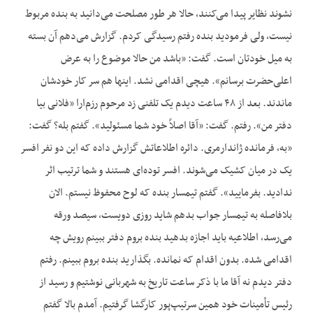
نشوند نظایر پیدا می‌کنند، حالا هر طور مصلحت می‌دانید به بنده مربوط
نیست، ولی فرمودید بنده رفتم رسیدگی کردم. گزارش می‌دهم آن بسته
به میل خودتان است. گفت: «باشد من حالا موضوع را به عرض
اعلی‌حضرت برسانم». هیچی اقدامی نشد. اینها هم سر کار خودشان
ماندند. بعد از ۴۸ ساعت دیدم یک تلفنی زد مرحوم رزم‌ارا «فلانی بیا
دفتر من». رفتم. گفت: «آقا اصلاً خود شما مسئولید». گفتم بله؟ گفت:
«به، فرمانده ژاندارمری. دائره اطلاعاتش گزارش داده که این دو نفر افسر
یک در میان کشیک می‌شوند. افسر توده‌ای هستند و شما ترتیب اثر
ندادید. بفرمایید». گفتم تیمسار بنده که لوح محفوظ نیستم. الان
بلافاصله به تیمسار جواب بدهم شاید روزی دویست، سیصد ورقه
می‌رسد، اطلاعیه باید اجازه بدهید بنده بروم دفتر ببینم رویش چه
اقدامی شده. بدون اقدام که نمانده. بگذارید بنده بروم ببینم. رفتم
دفتر دیدم نه آقا ما با ذکر ساعت تاریخ به شهربانی نوشتیم و رسید از
رئیس تأمینات خود همین سرتیپ‌پور کارگشا گرفتیم. آمدم بالا گفتم