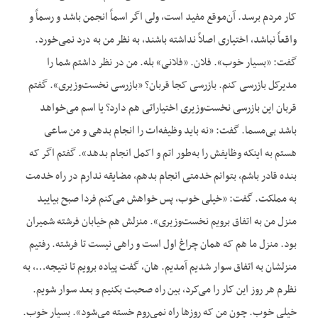
کار مردم برسد. آن‌موقع مفید است، ولی اگر اسماً انجمن باشد و رسماً و
واقعاً نباشد، اختیاری اصلاً نداشته باشند، به نظر من به درد نمی‌خورد.
گفت: «بسیار خوب». فلان. «فلانی» بله. من در نظر داشتم شما را
مدیرکل بازرسی کنم. بازرسی کجا قربان؟ «بازرسی نخست‌وزیری». گفتم
قربان این بازرسی نخست‌وزیری اختیاراتی هم دارد؟ یا اسم می‌خواهد
باشد بی‌مسما. گفت: «نه باید وظیفه‌ات را انجام بدهی و من ساعی
هستم به اینکه وظایفش را به‌طور اتم و اکمل انجام بدهد». گفتم اگر که
بنده قادر باشم، بتوانم خدمتی انجام بدهم، مضایقه ندارم در راه خدمت
به مملکت. گفت: «خیلی خوب، پس خواهش می‌کنم فردا صبح بیایید
منزل من به اتفاق برویم نخست‌وزیری». منزلش هم خیابان فرشته شمیران
بود. منزل ما هم که همان چراغ اول است و راهی نیست تا فرشته. رفتیم
منزلشان به اتفاق سوار شدیم آمدیم. هان، گفت پیاده برویم تا نتیجه…، به
نظرم هر روز این کار را می‌کرد، بین راه صحبت بکنیم و بعد سوار شویم.
خیلی خوب. چون من که روزها راه نمی‌روم خسته می‌شود». بسیار خوب.