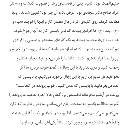
حکیم‌الملک بود. کابینه یکی از نخست‌وزیرها از تصویب گذشت و سه نفر
افراد صالح دکتر سجادی بود، عرض بکنم آن چی بود؟ تعیین شدند .اینها
مطالعه کردند روی کلیه‌ی افراد رجال مصدر کار و اینها را تو بند «ب» و
«ج». بند «ج» ها افرادی بودند که نمی‌بایستی کار به آنها رجوع شود.
بند «ب»ای‌ها محدود بودند به یک کارهای مشخص و معینی و افرادی
هم که صالح بودند در… گفتم اجازه بفرمایید که ما این پرونده را بگیریم و
این را مبنا قرار بدهیم. گفت: «آقا ما را باز می‌خواهید دچار اشکال و
زحمت کنید و دربیاندازید با این رجال». گفتم خوب قربان، ما اگر
بخواهیم هر قدیم برداریم با این رجال برخورد می‌کنیم. یا بایستی که
اغماض بفرمایید یا بایستی که عمل کنید. خوب پرونده در کجاست؟
پرونده در آرشیو محرمانه نخست‌وزیر. گفتم حالا اجازه بدهید ما پرونده را
بگیریم، مطالعه بکنیم، به استحضارتان می‌رسانیم. ما بدون نظر ما که کاری
نمی‌کنیم. می‌گیریم و می‌دهیم. آقا پرونده را گرفتیم. یکهو آقا این هیئت
واقعاً هم دقت کرده بود و چیز کرده. مثلاً یکی‌اش لطفی بود، اینها