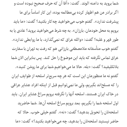
شما بروید به دامنه الوند. گفت: «آقا آن که حرف صحیح نبوده است و
اگر برادر من هم اظهار کرده بی‌مطالعه بوده، این کار اساساً برای ما
پیشرفت ندارد». گفتم خوب می‌خواهید چه‌کار بکنید؟ گفت: «ما باید
برویم به محل خودمان، بارزان». به چه شرط می‌خواهید بروید؟ عادی یا به
طور قهر و غلبه؟ گفت: «والله عراق که نمی‌گذارد، با ما روابطی ندارد».
گفتم خوب متأسفانه ملامصطفی بارزانی هم که رفت به تهران با سفارت
عراق تماس نگرفته که باید این موضوع را حل کند. پس بنابراین الان شما
بلاتکلیفید؟ گفت: «بله. حالا ما می‌خواهیم شما برای ما روشن کنید».
گفتم نه ما منظورمان این است که هر چه سریع‌تر اسلحه از طوایف ایران
را که مسلح‌اند بگیریم، ولی ما نمی‌توانیم قبل از اینکه افراد عشایر عراقی
در خاک ایران هستند، اسلحه آنها را نگرفته برویم سراغ عشایر ایران. باید
اول اسلحه شما را بگیریم، بعد برویم سراغ اسلحه آن‌ها. شما حاضرید
اسلحه‌تان را تحویل بدهید؟ گفت: «نه». گفتم خیلی خوب. حالا که
حاضر نیستید اسلحه‌تان را بدهید، چه می‌خواهید بکنید؟» گفت: «ما