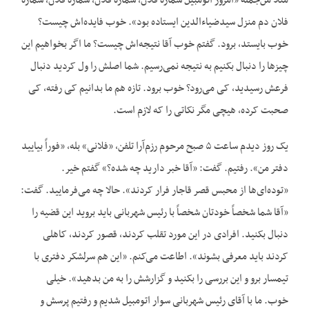
مثلاً من‌جمله «امروز اتومبیل شماره فلان، شماره فلان، شماره فلان، شماره
فلان دم منزل سیدضیاءالدین ایستاده بود». خوب فایده‌اش چیست؟
خوب بایستد، برود. گفتم خوب آقا نتیجه‌اش چیست؟ ما اگر بخواهیم این
چیزها را دنبال بکنیم به نتیجه نمی‌رسیم. شما اصلش را ول کردید دنبال
فرعش رسیدید، کی می‌رود؟ خوب برود. تازه هم ما بدانیم کی رفته، کی
صحبت کرده، هیچی مگر نکاتی را که لازم است.
یک روز دیدم ساعت ۵ صبح مرحوم رزم‌آرا تلفن، «فلانی» بله، «فوراً بیایید
دفتر من». رفتیم. گفت: «آقا خبر دارید چه شده؟» گفتم خیر.
«توده‌ای‌ها از محبس قصر قاجار فرار کردند». حالا چه می‌فرمایید. گفت:
«آقا شما شخصاً خودتان شخصاً با رئیس شهربانی باید بروید این قضیه را
دنبال بکنید. افرادی در این مورد تقلب کردند، قصور کردند، کاهلی
کردند باید معرفی بشوند». اطاعت می‌کنم. «این هم سرلشکر دفتری با
تیمسار برو و این بررسی را بکنید و گزارشش را به من بدهید». خیلی
خوب. ما با آقای رئیس شهربانی سوار اتومبیل شدیم و رفتیم پرسش و