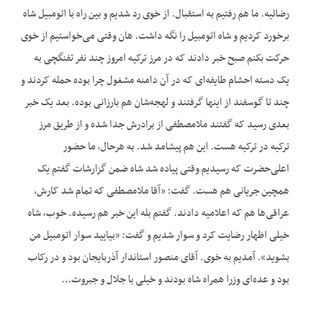
رضائیه. ما هم رفتیم به استقبال. از خوی رد شدیم و بین راه با اتومبیل شاه
برخورد کردیم و شاه اتومبیل را نگه داشت. هان وقتی می‌خواستیم از خوی
حرکت بکنم صبح خبر دادند که در مرز ترکیه امروز چند نفر تفنگچی به
یک دسته احشام طایفه‌ای که در آن دامنه مشغول چرا بوده حمله کردند و
چند تا گوسفند از اینها گرفتند و لهجه‌شان هم بارزانی بوده. بعد یک خبر
بعدی رسید که گفتند ملامصطفی از برادرش جدا شده و از طریق مرز
ترکیه در ترکیه هست. این هم پیشامد شد. به هرحال، ما حضور
اعلی‌حضرت که رسیدیم وقتی پیاده شد شاه ضمن گزارشات گفتم یک
همچین جریانی هم هست. گفت: «آقا ملامصطفی که تمام شد کارش،
عراقی‌ها هم که اعلامیه دادند. گفتم بله این خبر هم رسیده. خوب، شاه
خیلی اظهار رضایت کرد و سوار شدیم و گفت: «بیایید سوار اتومبیل من
بشوید». آمدیم به خوی. آقای منصور استاندار آذربایجان بود و در رکاب
بود و عده‌ای وزرا همراه شاه بودند و خیلی با جلال و جبروت…