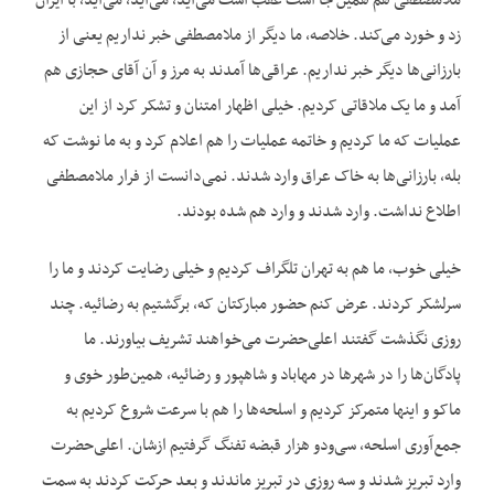
ملامصطفی هم همین جا است عقب است می‌آید، می‌آید، می‌آید، با ایران
زد و خورد می‌کند. خلاصه، ما دیگر از ملامصطفی خبر نداریم یعنی از
بارزانی‌ها دیگر خبر نداریم. عراقی‌ها آمدند به مرز و آن آقای حجازی هم
آمد و ما یک ملاقاتی کردیم. خیلی اظهار امتنان و تشکر کرد از این
عملیات که ما کردیم و خاتمه عملیات را هم اعلام کرد و به ما نوشت که
بله، بارزانی‌ها به خاک عراق وارد شدند. نمی‌دانست از فرار ملامصطفی
اطلاع نداشت. وارد شدند و وارد هم شده بودند.
خیلی خوب، ما هم به تهران تلگراف کردیم و خیلی رضایت کردند و ما را
سرلشکر کردند. عرض کنم حضور مبارکتان که، برگشتیم به رضائیه. چند
روزی نگذشت گفتند اعلی‌حضرت می‌خواهند تشریف بیاورند. ما
پادگان‌ها را در شهرها در مهاباد و شاهپور و رضائیه، همین‌طور خوی و
ماکو و اینها متمرکز کردیم و اسلحه‌ها را هم با سرعت شروع کردیم به
جمع‌آوری اسلحه، سی‌ودو هزار قبضه تفنگ گرفتیم ازشان. اعلی‌حضرت
وارد تبریز شدند و سه روزی در تبریز ماندند و بعد حرکت کردند به سمت