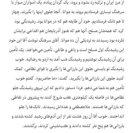
از مرز ایران و ترکیه رد بشود و برود. یک گردان پیاده، یک اسواران سوار با
سرهنگ نیساری فرستادیم بروند به موانا. آنجا جلوی اینها را بگیرند، چهار
تا هم تانک فرستادیم. خود آن طایفه هم که در موانا بود، رشیدبگی بود
کرد که همه‌شان مسلح، آنها هم که هنوز آذربایجان هم اقدامی برایشان
نکرده بود رسیدند به نزدیکی آن ده موانا. آقای سرهنگ نوشت آقا این خود
این رشیدبگ اول مسلح است و یاغی و طاغی. تأمین می‌خواهد. یک تأمین
برای آن رشیدبگ نوشتیم و رشیدبگ شب آمد به اردو به رضائیه. خوب
رشیدبگ تو بایستی جلوی این بارزانی‌ها را بگیری با قوای نظامی، کمک
کنید جلوی این بارزانی‌ها را بگیرید. گفت: «ما حاضریم». گفتم خوب
تأمین هم به شما می‌دهم. فردا دستور دادیم که این نیروی رشیدبگ جلو
نظامی‌ها در فاصله یک کیلومتری عقب شروع کنند به پیشروی در نقاطی
که بارزانی‌ها هستند. ملامصطفی و عده‌اش رسیدند. تانک‌ها را جلو
انداختند. خوب آقا آن روز هشت نفر از این آدم‌های رشید کشته شدند و
بارزانی‌ها هم پنج نفر کشته دادند و عقب‌نشینی کردند، برگشتند.