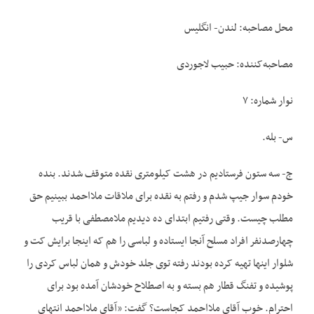
محل مصاحبه: لندن- انگلیس
مصاحبه‌کننده: حبیب لاجوردی
نوار شماره: ۷
س- بله.
ج- سه ستون فرستادیم در هشت کیلومتری نقده متوقف شدند. بنده
خودم سوار جیپ شدم و رفتم به نقده برای ملاقات ملااحمد ببینیم حق
مطلب چیست. وقتی رفتیم ابتدای ده دیدیم ملامصطفی با قریب
چهارصدنفر افراد مسلح آنجا ایستاده و لباسی را هم که اینجا برایش کت و
شلوار اینها تهیه کرده بودند رفته توی جلد خودش و همان لباس کردی را
پوشیده و تفنگ قطار هم بسته و به اصطلاح خودشان آمده بود برای
احترام. خوب آقای ملااحمد کجاست؟ گفت: «آقای ملااحمد انتهای