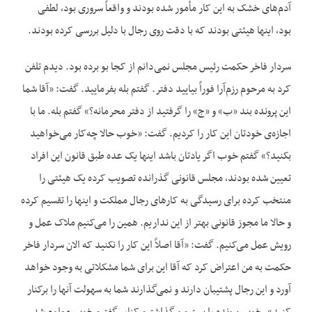
آدم‌های خشک به این کار مأمور شده بودند و واقعاً سروری بود، لطفی
بود، اینها هیئتی بودند که با دقت روی رجال با دلیل بررسی کرده بودند.
سردار فاخر حکمت رئیس مجلس نمی‌دانم از کجا بو برده بود. دیدم تلفن
کرد به مرحوم رزم‌آرا فوراً بیایید دفتر. گفتم بله بفرمایید. گفت: «آقا شما
این پرونده بند «ب» و «ج» را گرفتید از دفتر محرمانه؟» گفتم بله. ما با
اجازه‌ی خودتان این کار را کردیم. گفت: «خوب حالا چه‌کار می‌خواهید
بکنید؟» گفتم خوب اگر یادتان باشد اینها یک عده طبق قانون این افراد
تعیین شده بودند، مجلس قانونی گذرانده تصویب کرده یک هیئتی را
منتخب کرده برای رسیدگی به کارهای رجال مملکت و اینها را تقسیم کرده
و حالا ما مجوز قانونی بهتر از این نداریم. همین را می‌کنیم ملاک عمل و
رویش عمل می‌کنیم. گفت: «آقا اصلاً این کار را نکنید که الان سردار فاخر
حکمت به من اعتراض کرد که آقا این برای شما مشکلاتی به وجود خواهد
آورد و این رجال پشتیبان دارند و نمی‌گذارند شما به سهولت آنها را برکنار