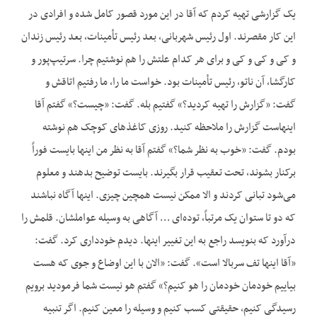
یک گزارشی تهیه کردم که آقا در این مورد قصور کامل شده و افرادی در
این کار مقصرند. اول رئیس شهربانی، بعد رئیس تأمینات، بعد رئیس زندان
و کی و کی و کی و برای هر کدام علتش را هم نوشتیم چرا. سرتیپ‌پور و
کارگشا، آن ناتو، رئیس تأمینات بود. خواست ما را، ما رفتیم اتاقش و
گفت: «گزارش را تهیه کردید؟» گفتیم بله. گفت: «چیست؟» گفتم آقا
اینهاست گزارش را ملاحظه کنید. روزی کاغذهای کوچک هم نوشته
بودم. گفت: «خوب به نظر شما؟» گفتم آقا به نظر من اینها بایست فوراً
برکنار بشوند، تحت تعقیب قرار بگیرند. بایست توضیح بدهند و معلوم
می‌شود تبانی کردند و الا ممکن نیست همچین چیزی. اینها آگاه نباشند
که دو تا ستوان یک مرتباً، توده‌ای … آگاهی به وسیله عواملشان. قلمش را
درآورد که بنویسد راجع به این تغییر اینها. دیدم خودداری کرد. گفت:
«آقا اینها تف سربالا است». گفت: «الان با این اوضاع و جوی که هست
بیاییم خودمان خودمان را هو کنیم؟» گفتم هو نیست شما فرمودید برویم
رسیدگی کنیم، حقیقتی کسب کنیم و وسیله را معین کنیم. اگر تنبیه