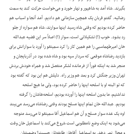
بگیرند. شاه آمد به شاهپور و نهار خورد و می‌خواست حرکت کند به سمت
رضائیه. گفتم قربان یک همچین سازمانی هم دادیم. آمد آنجا و اسباب هم
حاضر کرده بودیم که وقتی شاه رسید اینها سوارند، شاه هم سواره از جلو
رد بشود. خوب (؟) تشکیلاتی است، سوار (؟) اصلاً سر این قضیه عبدالله
خان امیرطهماسبی را هم همین کار را کرد سمیتقو را آورد با سوارانش برای
بازدید رضاشاه موقعی که سردار سپه بود و شاه شده بود در آذربایجان و
منجر شد به اینکه فوراً از فرمانده لشکر منفصل شد و همراه خودش بردش
تهران وزیر جنگش کرد و بعد هم وزیر راه. دلیلش هم این بود که گفته بود
که تو البته او با اسلحه اینها را حاضر کرده بود، ولی ما هیچ اسلحه
نداشتیم، ما بدون اسلحه اینها را آورده بودیم، اسلحه‌هاشان را گرفته
بودیم. عبدالله خان تمام اینها مسلح بودند وقتی رضاشاه می‌رسد می‌بیند
اوه یک عده سوار مسلح و آن هم اسماعیل آقا سمیتقو تا می‌رسد متوجه
می‌شود به اینک وضع نامطلوبی است شروع می‌کند با اسماعیل خان وقت
و مجال نمی‌دهد. به اسماعیل آقاخان طایفه‌تان چیست؟ وضعیتتان