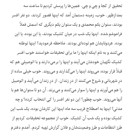
تحقیق از کجا و چی و چی. همین‌ها را پرسش کردیم تا ساعت سه
بعدازظهر. خوب، زمینه دستمان آمد که اینها قصور کردند، دو نفر افسر
بودند، ستوان یکم محمدی و یک ستوان یکم دیگری که اسمش فعلاً
فراموشم شده. اینها یک شب در میان کشیک بودند، یا این بوده، یا این
بوده. هردوتایشان هم توده‌ای بودند. ملاحظه فرمودید؟ اینها توطئه
می‌کنند و به نام اینکه اینها را ما برای تحقیقات خواستند خوب افسر
کشیک نگهبان خودشان می‌آیند و اینها را برمی‌دارند و با اتومبیلی هم که
قبلاً قرار بوده، می‌روند اینها را می‌گذارند و می‌روند. خوب خیلی ساده از
درِ شهربانی و شروع می‌کنند از درِ زندان. از درِ زندان می‌آیند و اتومبیل
را هم می‌آورند و اینها را سوار می‌کنند و می‌برند. آن دو تا ستوان‌ها هم با
آنها می‌روند. خوب چطور؟ این دو نفر افسر را کی انتخاب کرده؟ و چه
مدتی؟ اینها به اصطلاح قریب سه ماه اینها این کارشان بوده، یک شب این
کشیک بوده و یک شب آن کشیک. خوب از مجموعه تحقیقات کردیم از
طرز انتظامات و طرز وضعیت‌شان و فلان گزارش تهیه کردم. آمدم دفترم