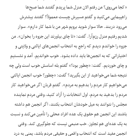
«کجا می‌روی؟ من رفتم الان منزل شما پریدم گفتند شما صبح‌ها
راهپیمایی می‌کنید و گفتم مسیرش چیست معمولاً؟ گفتند بیشترش
می‌رود دربند. حالا سوار شوید برویم شهر من با شما کار دارم». سوار
شدیم رفتیم منزل رزم‌آرا. گفت: «تا چای بیاورند این جزوه را بخوان». من
جزوه را خواندم دیدم که راجع به انتخاب انجمن‌های ایالتی و ولایتی و
اختیاراتی که به انجمن‌ها باید داده بشود. خوب خواندیم. آمد و نشستیم
و چای خوردیم. گفت: «چطور بود؟» گفتم بله اساسش خوب است ولی چه
نتیجه شما می‌خواهید از این بگیرید؟ گفت: «چطور؟ خوب انجمن ایالتی
می‌خواهیم کار مردم را بدهیم به مردم». گفتم قربان اگر می‌خواهید کار
مردم را بدهید به مردم، اول انتخابات را آزاد کنید، وقتی مردم نماینده
مجلس را نتوانند به میل خودشان انتخاب بکنند، اگر انجمن هم داشته
باشند این انجمن هم حقوق یک عده افراد محلی را تأمین می‌کند و نسبت
به یک عده‌ای هم تجاوز. خب منبعی نیست که جلوگیری کند. وقتی
انجمن مفید است که انتخاب واقعی و حقیقی مردم باشد، یعنی به درد