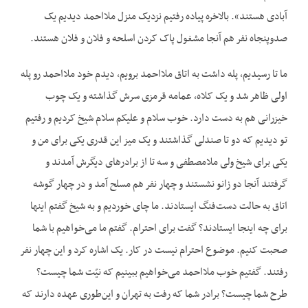
آبادی هستند». بالاخره پیاده رفتیم نزدیک منزل ملااحمد دیدیم یک
صدوپنجاه نفر هم آنجا مشغول پاک کردن اسلحه و فلان و فلان هستند.
ما تا رسیدیم، پله داشت به اتاق ملااحمد برویم، دیدم خود ملااحمد رو پله
اولی ظاهر شد و یک کلاه، عمامه قرمزی سرش گذاشته و یک چوب
خیزرانی هم به دست دارد. خوب سلام و علیکم سلام شیخ کردیم و رفتیم
تو دیدیم که دو تا صندلی گذاشتند و یک میز این قدری یکی برای من و
یکی برای شیخ ولی ملامصطفی و سه تا از برادرهای دیگرش آمدند و
گرفتند آنجا دو زانو نشستند و چهار نفر هم مسلح آمد و در چهار گوشه
اتاق به حالت دست‌فنگ ایستادند. ما چای خوردیم و به شیخ گفتم اینها
برای چه اینجا ایستادند؟ گفت برای احترام. گفتم ما می‌خواهیم با شما
صحبت کنیم. موضوع احترام نیست در کار. یک اشاره کرد و این چهار نفر
رفتند. گفتیم خوب ملااحمد می‌خواهیم ببینیم که نیّت شما چیست؟
طرح شما چیست؟ برادر شما که رفت به تهران و این‌طوری عهده دارند که