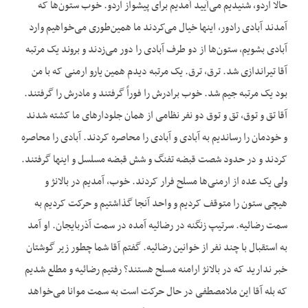
حالا اردو، شنیدیم می‌آیید آمدیم برای پیشواز اردو. خوب ستون‌ها که
آمدند آبادی رادور، اینها خیال می‌کردند ما همین‌طوری می‌خواهیم وارد
آبادی بشویم، ستون‌ها از دو طرف آبادی را دور می‌زدند و بروند یک مرتبه
آقا تیراندازی شد. ترق، ترق. یک مرتبه دیدم همین یارو ارمنی که با من
بود یک مرتبه جیم شد. خوب برادرش را فوراً گرفتند و مادرش را گرفتند.
آقا تق و توق، تق و توق دو نفر نظامی از همان جلودارهای ما کشته شدند
و خودمان را رساندیم به آبادی و آبادی را محاصره کردند. آبادی را محاصره
کردند و در حدود شصت قبضه تفنگ و شش قبضه مسلسل و اینها گرفتند.
ولی یک عده از ارمنی‌ها مسلح فرار کردند. خوب، آمدیم در بالانژ و
هیچی ستون را متوقف کردیم و واحد آنجا گذاشتیم و حرکت کردیم به
سمت رضائیه. سرتیپ زنگنه در رضائیه آمده در سمت آذربایجان. او آمد
به استقبال با چند نفر از خوانین رضائیه. گفتم آقا شما چطور زیر گوشتان
خبر ندارید که در بالانژ ارامنه مسلح هستند؟ رفتیم رضائیه و مطلع شدیم
که بله آقا این ملامصطفی در حال حرکت است به سمت موانا می‌خواهد