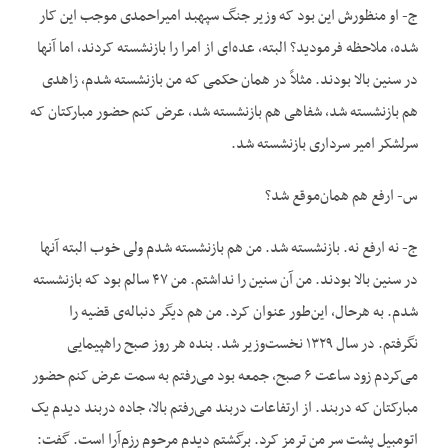
ج- او منظورش این بود که وزیر جنگ سپهبد امیراحمدی موجب این کار
شده، ملاحظه فرمودید؟ البته، عده‌ای از امرا را بازنشسته کردند، اما آنها
در سنین بالا بودند. مثلاً در همان حکمی که من بازنشسته شدم، زاهدی
هم بازنشسته شد، شفاهی هم بازنشسته شد، عرض کنم حضور مبارکتان که
سرلشکر امیر سرداری بازنشسته شد.
س- ارفع هم همان‌موقع شد؟
ج- نه ارفع نه. بازنشسته شد. من هم بازنشسته شدم ولی خوب البته آنها
در سنین بالا بودند. من آن سنین را نداشتم. من ۴۷ سالم بود که بازنشسته
شدم. به هرحال، این‌طور عنوان کرد. من هم دیگر دنباله‌ی قضیه را
نگرفتم. در سال ۱۳۲۹ نخست‌وزیر شد. بنده هر روز صبح راهپیمایی
می‌کردم زود ساعت ۶ صبح، جمعه بود می‌رفتم به سمت عرض کنم حضور
مبارکتان که دربند. از ارتفاعات دربند می‌رفتم بالا، جاده دربند دیدم یک
اتومبیل پشت سر من ترمز کرد. برگشتم دیدم مرحوم رزم‌آرا است. گفت: