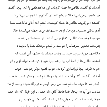
می‌دود، چند نفر از این‌طرف می‌دود، یک چند نفر آمدند تو، در باز کردند
آمدند تو گفتند نظامی‌ها حمله کردند. این ملامصطفی پا شد اینها. گفتم
چرا همچین می‌کنی؟ حالا من هم نشستم، گفتم چرا همچین می‌کنی؟
گفت: «می‌گویند نظامی‌ها حمله کردند». گفتم آخه آقای ملااحمد شما
آدم عاقلی هستید. من حالا اینجا هستم نظامی‌ها حمله می‌کنند؟ حالا
موضوع چه بوده، نظامی که از جایی آمده اینها سوءتفاهمی شده.
بفرستند تحقیق، سرهنگ را خواستم و گفتم سرهنگ شما با نماینده
ملااحمد بروید ببینید چیست. رفتند دیدند بله چشمه آبی است که
آمدند نظامی‌ها از آنجا آب بردارند، اینها شروع کردند به تیراندازی و آنها
هم به طرف اینها تیراندازی کردند. خوب قضیه دیگر رفع شد. خوب
آمدند برگشتند گفتم آقا بیایید اینها سوءتفاهم است و فلان است. خوب
گفتم که آقا حرف ما تمام شد. من برمی‌گردم به قرارگاه خودم و بعد از ۴۸
ساعت می‌آیم به اینجا. خداحافظ آقای ملااحمد. با این خیال که ملااحمد
ممکن است یک عکس‌العملی نشان بدهد. گفت خیلی خوب. پس