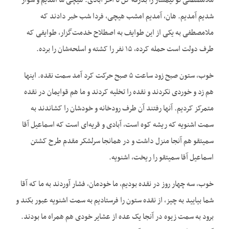
ملامصطفی تو تیمسار را بدرقه کن تا آخر آبادی. هیچی ما آمدیم و سوار
شدیم آمدیم. هان، آمدیم امشب هیچی، فردا شب خبر دادند که
ملامصطفی به یکی از این طوایف به اصطلاح خدمت‌گزار، طوایفی که
طرف دولت است حمله کرده، ۱۵ نفر را کشته و اسلحه‌شان را برده.
خوب، ستون صبح زود ساعت ۵ صبح حرکت کرد آمد سمت نقده. اینها
هم زد و خوردی نکردند و نقده را تخلیه کردند و ما هم قوایمان در نقده
متمرکز کردیم. آنها رفتند آن طرف رودخانه و خودشان را کشاندند به
سمت اشنویه که ریشه کوه است، آبادی و قریه‌ای است که اسماعیل آقا
سمیتقو هم آنجا منزل داشت و در همانجا سرلشکر مقدم طرح کشتن
اسماعیل آقا سمیتقو را ریخت، اشنویه.
خوب، سه چهار روز در نقده بودیم، ما خودمان، فشار آوردند به ما که آقا
شما بیایید به چیز، از نقده ستون را فرستادیم به سمت اشنویه عبور بکند و
برود به سمت زیوه در آنجا یک عده از عشایر خودی هم همراه ما بودند.