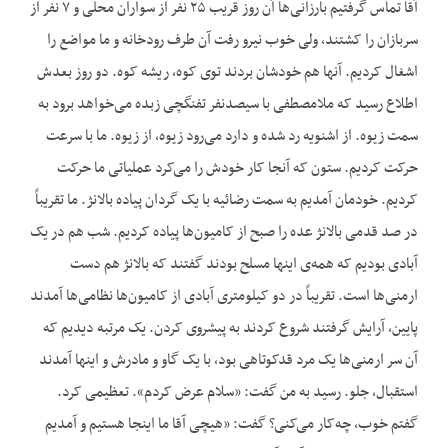
آقا تماس گرفتیم بارزانی‌ها آن روز قریب ۲۵ نفر از سواران محلی و ۷ نفر از
سربازان را کشتند، ولی خوب نیرو رفت آن طرف رودخانه و ما مواضع را
اشغال کردیم. آنها هم خودشان بردند توی کوه، ریشه کوه. دو روز بعدش
اطلاع رسید که ملامصطفی با سیصدنفر تفنگچی زبده می‌خواهد برود به
سمت زیوه. از اشنویه رد شده و دارد می‌رود زیوه، از زیوه. ما با سرعت
حرکت کردیم. ستون که آنجا کار خودش را می‌کرد عملیاتی ما حرکت
کردیم. خودمان آمدیم به سمت رضائیه با یک گردان پیاده بالانژ. ما تقریباً
در صد قدمی بالانژ عده را صبح از کامیون‌ها پیاده کردیم. شب هم در یک
آبادی بودیم که همه‌ی اینها مسلح بودند گفتند که بالانژ هم دست
ارمنی‌ها است. تقریباً در دو کیلومتری آبادی از کامیون‌ها نظامی‌ها آمدند
پایین، آرایش گرفتند شروع کردند به پیشروی کردن. یک مرتبه دیدیم که
آن سر ارمنی‌ها یک مرد قدکوتاهی بود، با یک گاو و مادرش و اینها آمدند
استقبال، جلو. رسید به من گفت: «سلام عرض کردم». تعظیمی کرد.
گفتم خوب، چه‌کار می‌کنی؟ گفت: «هیچی آقا ما اینجا هستیم و آمدیم