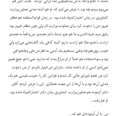
بکنند.» گفتم والله، با من یک‌همچین مذاکراتی کردند. گفت، «من هم
می‌روم ببینم چه بود.» عرض می‌کنم که، او هم البته مدتی معاون وزارت
کشاورزی در زمان اعتبارالدوله شده بود. در زمان قوام‌السلطنه هم مظفر
فیروز من را دعوت کرد برای معاونت وزارت‌کار ولی چون مظفر فیروز بود
رفیق سید ضیاءالدین و ما هم جزو دستۀ دکتر مصدق، من واقعاً به مصدق
ارادت داشتم حالا هم ارادت دارم، البته گاهی یک گاف‌هایی می‌کرد ولی
خوب، روی‌هم‌رفته وقتی بسنجیم یک آدمی به نظر من ملی وطن‏خواهی
بود و سوءاستفاده هم اصلاً از او سراغ بنده که ندارم، نمی‌دانم، هیچ تصور
نمی‌کنم کسی از او داشته باشد. بنابراین من قبول نکردم. از من دعوت
کرد من عضو شورای عالی کار شدم و قوانین کار را، حبیب نفیسی هم یک
مدتی آن‌جا بود و با آن‌ها از این جهت همکاری. این را عرض کردم، آقای
دکتر آزموده هم معاون وزارت کشاورزی زمان دکتر اعتبارالدوله شده بود.
او هم رفت…
س- با آن آزموده‌ای هم که…