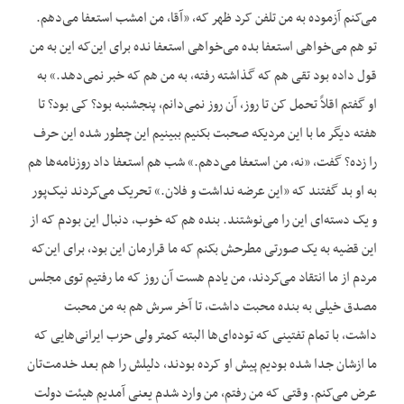
می‌کنم آزموده به من تلفن کرد ظهر که، «آقا، من امشب استعفا می‌دهم.
تو هم می‌خواهی استعفا بده می‌خواهی استعفا نده برای این‌که این به من
قول داده بود تقی هم که گذاشته رفته، به من هم که خبر نمی‌دهد.» به
او گفتم اقلاً تحمل کن تا روز، آن روز نمی‌دانم، پنجشنبه بود؟ کی بود؟ تا
هفته دیگر ما با این مردیکه صحبت بکنیم ببینیم این چطور شده این حرف
را زده؟ گفت، «نه، من استعفا می‌دهم.» شب هم استعفا داد روزنامه‌ها هم
به او بد گفتند که «این عرضه نداشت و فلان.» تحریک می‌کردند نیک‌پور
و یک دسته‌ای این را می‌نوشتند. بنده هم که خوب، دنبال این بودم که از
این قضیه به یک صورتی مطرحش بکنم که ما قرارمان این بود، برای این‌که
مردم از ما انتقاد می‌کردند، من یادم هست آن روز که ما رفتیم توی مجلس
مصدق خیلی به بنده محبت داشت، تا آخر سرش هم به من محبت
داشت، با تمام تفتینی که توده‌ای‌ها البته کمتر ولی حزب ایرانی‌هایی که
ما ازشان جدا شده بودیم پیش او کرده بودند، دلیلش را هم بعد خدمت‌تان
عرض می‌کنم. وقتی که من رفتم، من وارد شدم یعنی آمدیم هیئت دولت