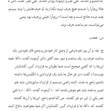
گذاشتیم و آمدند. تقی نصر و آزموده زودتر آمدند. تقی نصر گفت، «من تا
حالا رزم‌آرا را ندیدم هیچ حرف نزنید بگذارید او حرف‌هایش را بزند ببینیم
چند مرده حلاج است و چه است؟» رزم‌آرا خیلی پرحرف بود یعنی
می‌توانست دو ساعت حرف بزند.
س- عجب.
ج- بله. و آن روز هم شرحی از وضع کار خودش و وضع فکر خودش، یک
ساعت حرف زد، یک ساعت و نیم. بعد آقای دکتر آزموده گفت، «آقا، همه
این‌ها را که گفتی صحیح است شما نظرتان به قرارداد گس ـ گلشائیان
چیست؟» گفت «در هر حال ما باید یک قراردادی با انگلیس‌ها داشته
باشیم راجع به نفت، البته راضی نیستیم از قرارداد سابق‌شان، باید هم
تغییر بدهند باید هم عوض بکنند اما…» آزموده گفت، «آقا…» یا تقی
نصر یکی از این دو نفر گفتند. من گذاشتم راجع، این‌ها را آن‌ها گفتند.
گفتند که، «آقا، ما با قرارداد گس ـ گلشائیان اگر شما بخواهید دفاع کنید