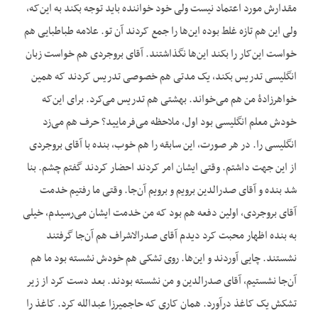
مقدارش مورد اعتماد نیست ولی خود خواننده باید توجه بکند به این‌که،
ولی این هم تازه غلط بوده این‌ها را جمع کردند آن تو. علامه طباطبایی هم
خواست این‌کار را بکند این‌ها نگذاشتند. آقای بروجردی هم خواست زبان
انگلیسی تدریس بکند، یک مدتی هم خصوصی تدریس کردند که همین
خواهرزادۀ من هم می‌خواند. بهشتی هم تدریس می‌کرد. برای این‌که
خودش معلم انگلیسی بود اول، ملاحظه می‌فرمایید؟ حرف هم می‌زد
انگلیسی را. در هر صورت، این سابقه را هم خوب، بنده با آقای بروجردی
از این جهت داشتم. وقتی ایشان امر کردند احضار کردند گفتم چشم. بنا
شد بنده و آقای صدرالدین برویم و برویم آن‌جا. وقتی ما رفتیم خدمت
آقای بروجردی، اولین دفعه هم بود که من خدمت ایشان می‌رسیدم، خیلی
به بنده اظهار محبت کرد دیدم آقای صدرالاشراف هم آن‌جا گرفتند
نشستند. چایی آوردند و این‌ها. روی تشکی هم خودش نشسته بود ما هم
آن‌جا نشستیم، آقای صدرالدین و من نشسته بودند. بعد دست کرد از زیر
تشکش یک کاغذ درآورد. همان کاری که حاج‏میرزا عبدالله کرد. کاغذ را