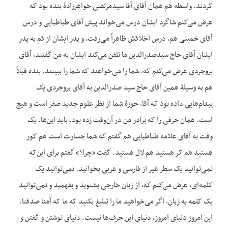
کردند. واسطه هم همان آقای آقا سیدمرتضی خواهرزادۀ بنده بود که
عرض می‌کنم شاگرد ایشان درس می‌خواند پیش آقای طباطبایی و درس
آقای خمینی هم، درس اخلاقش ظاهراً می‌رفت، و پدر ایشان از قم به پدر
ایشان آقای حاج سیدصدرالدین ما تلفن می‌کند ایشان به من گفتند، آقای
بروجردی عرض می‌کنم که، شما را می‌خواهند که شما را ببینند. بنده قبلاً
هم به وسیلۀ همین آقای حاج سید صدرالدین به آقای بروجردی یک
پیغام‌هایی داده بود که آقا، حوزۀ شما از نظر علوم جدید صفر است و هیچ
است. همان حرفی را که برادر من در آن‌وقت زده بود. باید این‌ها. یک
وقت به آقای علامه طباطبایی هم گفتم که شما جسارت است هم کور
هستید هم کر هستید هم لال هستید. گفت «چرا؟» گفتم برای این‌که
نمی‌توانید یک سطر غیر از فارسی و عربی بخوانید. نمی‌توانید یک
کلمه‌ای، عرض می‌کنم که، از زبان خارجی بشنوید و بفهمید و نمی‌توانید
یک کلمه به زبان، اگر می‌خواهید ما را تبلیغ بکنید که ما که آمنا صدقنا.
این امروز دنیای امروز، دنیای این حرف‌ها نیست. دنیای نوشتن و گفتن و