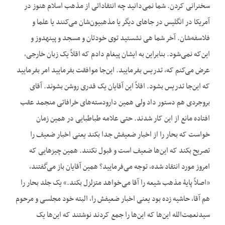
سخنرانی کردن. شما نمی‌دانید چه انتقاداتی از مذهب اسلام هنوز در
آمریکا در انگلیس در جاهای دیگر یا مذهبیون‌شان می‌کنند یا علما و
فلاسفه‌شان. آخر شما هی نشستید توی خودتان و مسجد و پینه‏دوز و
این‌که نمی‌شود. بنابراین به ایشان پیغام دادم که اقلاً یک زبان خارجی،
عرض می‌کنم که، تدریس بفرمایید. این‌جا موافقت بفرمایید امر بفرمایید
که این‌جا تدریس بشود. اقلاً این آقایان یک قدری روشن بشوند. آقای
بروجردی هم دستور داد ولی همین دارودسته‌های خرافاتی منجمد عقب
افتاده مانع از این کار شدند. حتی علامه طباطبایی در همین زمان
خواست که بحار را از اخبار ضعیفش جدا بکند یعنی اخبار ضعیف را
تصریح بکند که این‌ها ضعیف است و قبول نکنند. همین چیزهایی که
امروز مورد انتقاد شده، توجه می‌فرمایید؟ همین آقایان باز می‌گفتند،
«اصلاً پایۀ مذهب شیعه را آقا می‌خواهد متزلزل بکند.» یک جلد بحار را
هم آقا، حاشیه زده بود یعنی اخبار ضعیفش را، البته خود مجلسی و مرحوم
سیدنعمت‌الله این‌ها که این‌ها را جمع کردند نوشتند که این‌ها یک