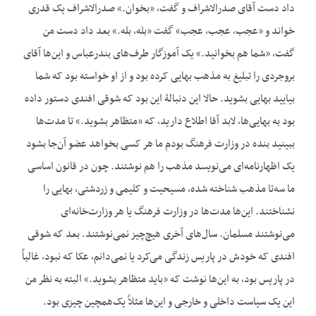
داد دست آقای صدرالاشراف و گفت، «بخوان.» صدرالاشراف یک قدری
خواند و «عجب، عجب، عجب» گفت «بله، بله.» بعد داد دست من
گفت، «شما هم بخوانید.» یک آموزگار طرف‌های بندرعباس و این‌ها آقای
بروجردی را تبلیغ به مذهب بهایی کرده بود و از او خواسته بود که شما
بیایید بهایی بشوید. حالا این دنبالۀ این بود که شوقی افندی دستور داده
بود به بهایی‌ها، لابد آقا اطلاع دارید، که «متظاهر بشوید.» تا مدت‌ها
ببینید بنده در وزارت فرهنگ بودم ما هر کسی بخواهد عضو آن‌جا بشود
یک اظهارنامه‌ای می‌نویسد مذهب را هم نوشتند. چون در قانون اساسی
ما سه‌تا مذهب شناخته شده، مسیحیت و کلیمی و زردشتی، بهایی را
نشناختند. این‌ها مدت‌ها در وزارت فرهنگ یا هر وزارت‌خانه‌ای
می‌نوشتند مسلمان. سال‌های آخری هیچ‌چیز نمی‌نوشتند. بعد که شوقی
افندی که خودش در پاریس زندگی می‌کرد یا نمی‌دانم، عکا که نبود، غالباً
در پاریس بود، به این‌ها نوشت که «باید متظاهر بشوید.» البته به نظر من
این یک سیاست داخلی و خارجی و این‌ها مثلاً یک‌همچین چیزی بود.