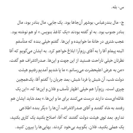
س- بله.
ج- مال بندرعباس، بوشهر آن‌جاها بود. یک جایی، مال بنادر بود، مال
بنادر جنوب بود. به او گفته بودند «یک کاغذ بنویس.» او هم نوشته بود.
عجب شتری در خانۀ ما خوابیده و این‌ها. گفتم خیلی بنده که متأسفم
البته پیغام آقا را به آقای رزم‌آرا ابلاغ خواهم کرد. به ایشان می‌گویم که آقا
نظرتان خیلی ناراحت هستید از این جهت و این‌ها. صدرالاشراف هم گفت،
«من به عرض اعلی‏حضرت می‌رسانم.» ما پا شدیم آمدیم رفتیم هیئت
دولت شب، آن شبش یا فردا شبش، بعد جریان را گفتم آقا، یک‌همچین
چیزی است. رزم‌آرا هم خیلی اظهار تأسف و فلان و این‌ها که، «این یک
غائله‌ای‌ست دارند درست می‌کنند برای ما و این‌ها.» بعد شاید ایشان هم
رفتند به شاه گفتند و آقای صدرالاشراف، آن‌ها را دیگر بنده اطلاعی
ندارم. بعد توی هیئت دولت گفتند که آقا، اصلاح بکنید یک کاری بکنید،
یک عملی بکنید، فلان. بگویید بی‌خود کردند. بهایی‌ها را بیرون کنید.