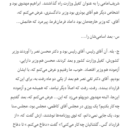
شریف‌امامی را به عنوان کفیل وزارت راه گذاشتند. ابراهیم مهدوی بود و
اشخاص دیگر هم آقای بوذری بود وزیر دادگستری، عرض می‌کنم که،
آقای، که وزیر خارجه‌مان بود داماد فرمان‌فرما، پیرمرد که خانمش…
س- بعد اسامی‌شان را….
ج- بله. آن آقای رئیس، آقای رئیس بود و دکتر محسن نصر را آوردند وزیر
کشورش، کفیل وزارت کشور و بعد کردند، محسن هم وزیر دارایی،
آزموده هم وزیر اقتصاد. خوب، ما رفتیم و عرض می‌کنم که، با ایشان
بودیم. آقای دکتر تقی‌ نصر هم بعد از یکی دو ماه رفت به، برای این‌که
قرارداد ببندد. رفت، رفت که اصلاً دیگر نیامد، که همیشه من و آزموده
این‌جا، البته مهدوی دوپهلو می‌زد که این… عرض می‌کنم که، بعد گفتیم
چه‌کار بکنیم؟ یک ‌روزی در مجلس آقای کاظمی، مجلس بود، مجلس سنا
بود، یک جایی نمی‌دانم، که توی روزنامه‌ها نوشتند، ازش گفت که، «از
قرارداد گس ـ گلشائیان چه‌کار می‌کنی؟» گفت «دفاع می‌کنم.» تا دفاع