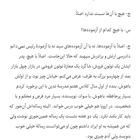
ج- هیچ با آن‌ها نسبت ندارد اصلاً.
س- با هیچ کدام از آزموده‌ها؟
ج- اصلاً با آزموده‌ها، نه با آن آزموده‌های سید نه با آزمودۀ رئیس نمی‌دانم
دادرسی ارتش و برادرش سپهبد که حالا این‌جاست. اصلاً با هیچ، پدر
ایشان یک توتون فروش، شاگرد یک مغازۀ توتون فروشی در بازار چهل بازار
بعد از چهارسو بزرگ به طرف، عرض می‌کنم، خیابان چیز بود، و از اولش
باهوش، بنده از اول سال کلاس هفتم مدرسۀ تدین با این برخورد کردم
بسیار پرحافظه، باهوش، با سواد، نویسنده، بسیار مرد قرص و محکم و با
شخصیت. در اروپا هم خیلی خوب درس خواند. البته رساله‌اش آن‌جور که
باید کار بکند نکرد. یک دو هفته نشست یک رساله همین‌جوری نوشت ولی
که من همیشه به او ایراد داشتم چون او می‌توانست رسالۀ خیلی خوب
بنویسد ولی آدم چیزی بود.