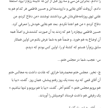
را دادم. بنابراین من سی و سه روز قبل از این‌که کابینه رزم‌آرا برود استعفا
دادم. آن‌وقت آقای بقایی و دارودسته‌اش و حسین فاطمی هر کدام هم به
علتی توی روزنامه‌های‌شان هی برداشتند نوشتند «من دفاع کردم، من
دفاع کردم.» من هم اعتنا نکردم. بعد هم بقایی خودش را معرفی کرد.
حسین فاطمی بیچاره را هم که زدند به آن صورت کشتندش و اصلاً همه
آن اوضاع به هم خورد. و ضمناً هم به شما عرض بکنم من اولین همکار
سابق رزم‌آرا هستم که کشتۀ او را، اولین کس بودم که دیدم.
س- عجب، شما در مجلس ختم…
ج- نخیر. مجلس ختم محمدرضا خرازی که عادت داشت به مجالس ختم
آن آقای قمی که بره، بنده یک روز رفتم پیشش، همان روز. گفت، «بیا با
هم برویم مجلس ختم.» گفتم آخر. گفت، «بیا با هم برویم و تنها نباشیم.»
یک رفیقی هم داشت فرستاد اتومبیلش را آوردند.