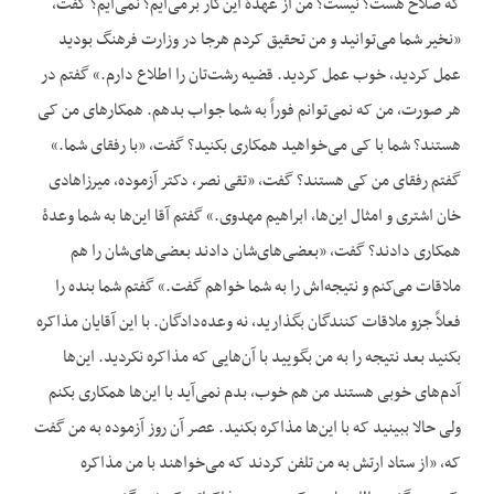
که صلاح هست؟ نیست؟ من از عهدۀ این‌کار برمی‌آیم؟ نمی‌آیم؟ گفت،
«نخیر شما می‌توانید و من تحقیق کردم هرجا در وزارت فرهنگ بودید
عمل کردید، خوب عمل کردید. قضیه رشت‌تان را اطلاع دارم.» گفتم در
هر صورت، من که نمی‌توانم فوراً به شما جواب بدهم. همکار‌های من کی
هستند؟ شما با کی می‌خواهید همکاری بکنید؟ گفت، «با رفقای شما.»
گفتم رفقای من کی هستند؟ گفت، «تقی‌ نصر، دکتر آزموده، میرزاهادی
خان اشتری و امثال این‌ها، ابراهیم مهدوی.» گفتم آقا این‌ها به شما وعدۀ
همکاری دادند؟ گفت، «بعضی‌های‌شان دادند بعضی‌های‌شان را هم
ملاقات می‌کنم و نتیجه‌اش را به شما خواهم گفت.» گفتم شما بنده را
فعلاً جزو ملاقات کنندگان بگذارید، نه وعده‌دادگان. با این آقایان مذاکره
بکنید بعد نتیجه را به من بگویید با آن‌هایی که مذاکره نکردید. این‌ها
آدم‌های خوبی هستند من هم خوب، بدم نمی‌آید با این‌ها همکاری بکنم
ولی حالا ببینید که با این‌ها مذاکره بکنید. عصر آن روز آزموده به من گفت
که، «از ستاد ارتش به من تلفن کردند که می‌خواهند با من مذاکره