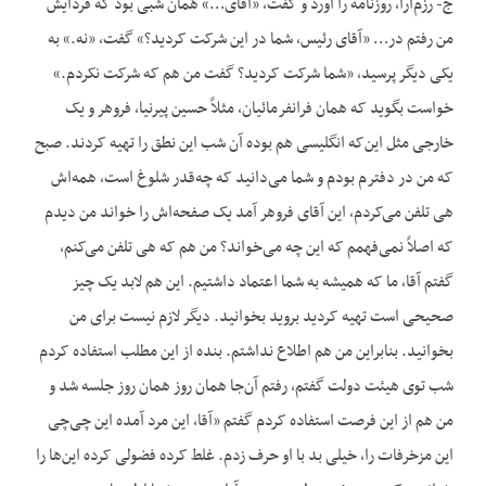
ج- رزم‌آرا، روزنامه را آورد و گفت، «آقای…» همان شبی بود که فردایش
من رفتم در… «آقای رئیس، شما در این شرکت کردید؟» گفت، «نه.» به
یکی دیگر پرسید، «شما شرکت کردید؟ گفت من هم که شرکت نکردم.»
خواست بگوید که همان فرانفرمائیان، مثلاً حسین پیرنیا، فروهر و یک
خارجی مثل این‌که انگلیسی هم بوده آن شب این نطق را تهیه کردند. صبح
که من در دفترم بودم و شما می‌دانید که چه‌قدر شلوغ است، همه‌اش
هی تلفن می‌کردم، این آقای فروهر آمد یک صفحه‌اش را خواند من دیدم
که اصلاً نمی‌فهمم که این چه می‌خواند؟ من هم که هی تلفن می‌کنم،
گفتم آقا، ما که همیشه به شما اعتماد داشتیم. این هم لابد یک چیز
صحیحی است تهیه کردید بروید بخوانید. دیگر لازم نیست برای من
بخوانید. بنابراین من هم اطلاع نداشتم. بنده از این مطلب استفاده کردم
شب توی هیئت دولت گفتم، رفتم آن‌جا همان روز همان روز جلسه شد و
من هم از این فرصت استفاده کردم گفتم «آقا، این مرد آمده این چی‌چی
این مزخرفات را، خیلی بد با او حرف زدم. غلط کرده فضولی کرده این‌ها را