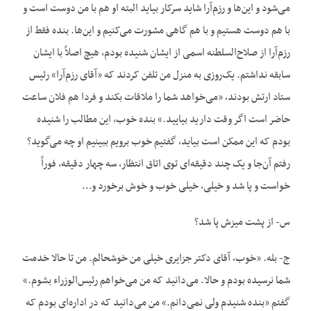
می‌شود و این‌ها و رزم‌آرا شاید سرکار بیاید البته او هم با من دوست است و
با هم دوست هستیم و با هم گاهی مشورت می‌کنیم و این‌ها. بنده فقط از
رزم‌آرا از صلاح‌السلطنه اسمی از ایشان شنیده بودم، هیچ اصلاً با ایشان
سابقه نداشتم. یک‌روزی به منزل من تلفن کردند که «آقای رزم‌آرا» رئیس
ستاد ارتش بودند، «می‌خواهد شما را ملاقات بکند و فردا هم فلان ساعت
حاضر است اگر وقت دارید بیایید.» بنده خوب، این مطالب را شنیده
بودم که این ممکن است بیاید، گفتیم خوب برویم ببینیم او چه می‌گوید؟
رفتم آن‌جا و یک چند دقیقه‌ای توی اتاق انتظار، سه چهار دقیقه، فوراً
خواست و پا شد و خیلی، خیلی خوب و خوش برخورد و…
س- از پشت میزش پا شد؟
ج- بله. «خوب، آقای دکتر جزایری خیلی من خوشحالم. من تا حالا خدمت
شما نرسیده بودم و حالا. می‌دانید که من می‌خواهم رئیس‌الوزراء بشوم.»
گفتم «بنده شنیدم ولی نمی‌دانم.» من می‌دانید که در اداره‌ای بودم که