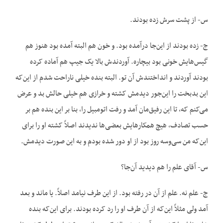
س- از پشت سرش زده بودند.
ج- زده بودند از این‌جا درآمده بود. و خون هم البته آمده بود هنوز هم
گیس‌هایش خونی بود بیچاره. آوردندش بالا یک جیپ هم آماده کرده
بودند آوردند و انداختندش آن تو. البته بنده خیلی ناراحت شدم از این‌که
این بدبخت را این‌جور دیدمش کشته و خرازی هم خیلی حالش بد و عرض
می‌کنم که، تا این رفیق‌مان آمد و رفت اتومبیل را، بنا بر این بنده هم بر
حسب تصادف، ‌هیچ همکار‌هایش بعضی‌ها ندیدند اصلاً کشته او را برای
این‌که من سی‌وسه روز بود از او دور شده بودم و به این صورت دیدمش.
س- آقای علم را هم دیدید آن‌جا؟
ج- علم نه. علم از آن در رفته بود. از این طرف نیامد اصلاً. یا ماند و بعد
آمد ولی مثلاً این‌که از آن طرف او را رد کرده بودند. برای این‌که بنده