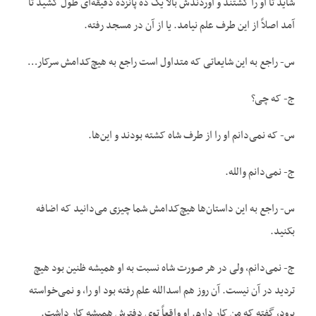
شاید تا او را کشتند و آوردندش بالا یک ده پانزده دقیقه‌ای طول کشید تا
آمد اصلاً از این طرف علم نیامد. یا از آن در مسجد رفته.
س- راجع به این شایعاتی که متداول است راجع به هیچ‌کدامش سرکار…
ج- که چی؟
س- که نمی‌دانم او را از طرف شاه کشته بودند و این‌ها.
ج- نمی‌دانم والله.
س- راجع به این داستان‌ها هیچ‌کدامش شما چیزی می‌دانید که اضافه
بکنید.
ج- نمی‌دانم، ولی در هر صورت شاه نسبت به او همیشه ظنین بود هیچ
تردید در آن نیست. آن روز هم اسدالله علم رفته بود او را، و نمی‌خواسته
برود، گفته که من کار دارم. او واقعاً توی دفترش همیشه کار داشت.