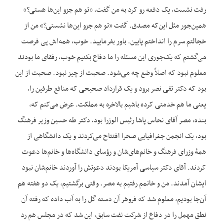
رفت نشست، یک دفعه رو کرد به من گفت، «تو هم جزو این‌ها هستی؟»
همین‌جور مثل این‌که مصدق. گفت «تو هم جزو این‌ها نشستی؟» من از
خجالتم سرم را انداختم پایین. باور بفرمایید. خوب، همه‌اش پی فرصت
می‌گشتم که یک‌جوری این مسئله را ما دفاع بکنیم خوب، رفقای ما بودند
معلوم نبود که اصلاً وضع چه می‌شود. صحبت از چیز نبود. صحبت از این
بود که دکتر تقی‌ نصر برود و یک قرارداد صحیحی که منافع طرفین را،
یعنی ما هم خدمتی کرده باشیم بالاخره به مملکت. عرض می‌کنم که،
بنده، مصر آقای نحاس پاشا رئیس الوزرا بود، دکتر طه‌ حسین وزیر فرهنگ
بود، یک انجمن جغرافیایی صحرا افتتاح می‌کردند و یک دانشگاهی از
همۀ وزرای فرهنگ و خانم‌های‌شان و رؤسای دانشگاه‌ها و خانم‌ها دعوت
کردند. آقای دکتر سیاسی آمریکا بودند دعوتش را آوردند خانم‌شان نبود
ایشان آمدند. من و خانمم رفتیم به مصر. وقتی برگشتیم، یک دو هفته هم
آن‌جا بودیم، معلوم شد که فروهر آن دسته گل را به آب داده که رفته آن
نطق مهمل را در دفاع از شرکت نفت سابق، این شد که در مجلس هم رد