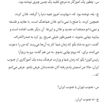
س- چطور یک آموزگار به مرجع تقلید یک چنین چیزی نوشته بود.
ج- بله، نوشته بود که، «بهاییت امروز همه دنیا را گرفته. فلان کرده.
همچین کرده. با صلح با نمی‌دانم، فلان هماهنگ است. با عقاید و فلسفه
و نمی‌دانم معتقدات جدید و فلان و این‌ها. آن دیگر عقب افتاده است و
بیایید بهایی بشوید.» همین‌طور خیلی صریح. رو کرد به صدرالاشراف
گفت، «برو به شاه بگو که زمان شما کار به آن‌جا می‌رسد که من را دعوت
می‌کنند برای، که بروم بهایی بشوم. به من هم گفت، برو به رزم‌آرا
رئیس‌الوزرا بگو که زمان شما و وزارت فرهنگ بنده یک آموزگاری از جنوب
ایران، حالا من اسمش یادم رفته الان خدمت‌تان عرض بکنم. عرض می‌کنم
که…
س- جنوب تهران یا جنوب ایران؟
ج- نه جنوب ایران.