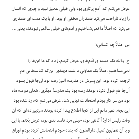
عرض می‌کنم که، آدم پرکاری بود ولی خیلی عمیق نبود و چیزی که انسان
را زیاد ناراحت می‌کرد همکاران مخفی او بود. او با یک دسته‌ای همکاری
می‌کرد که اصلاً ما نمی‌شناختیم و آدم‌های خیلی سالمی نبودند، یعنی…
س- مثلاً چه کسانی؟
ج- والله یک دسته‌ای آدم‌های، عرض کردم، زیاد که ما این‌ها را
نمی‌شناختیم. مثلاً یک معاونی داشت مهتدی این‌که کتاب‌هایی هم
ترجمه کرده بود. این پسرش در مدرسه البرز رفته بود آن‌جا قبول بشود
آن‌جا هم قبول نکرده بودند رفته بود یک مدرسۀ دیگری. همان دو سه ماه
بود من سر کار بودم امتحانات نهایی شد، عرض می‌کنم که، رد شده بود
این بچه. نمی‌دانم این از کجا اطلاع پیدا کرده بودند سرتیپ‏زاده‌ای که آن
وقت رئیس ادارۀ آگاهی بود، خیلی مرد فاسد بدی بود، عرض بکنم، با این
و با آن همایون کفیل دارالفنون که بنده خودم انتخابش کرده بودم اوراق