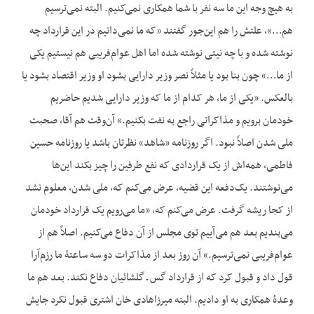
به هیچ وجه این ما سه نفر با شما همکاری نمی‌کنیم. البته نمی‌ترسیم
هم…»، علتش را هم این‌جور گفتند «که ما نمی‌دانیم در این قرارداد چه
نوشته شده و با چه نیتی نوشته شده اما اهل عوام‌فریبی هم نیستیم یکی
از ما…» چون بنا بود یا مثلاً نصر وزیر دارایی بشود او وزیر اقتصاد بشود یا
بالعکس. «یکی از ما، هر کدام از ما که وزیر دارایی شدیم حاضریم
خودمان برویم و مذاکراتی راجع به نفت بکنیم.» آن‌وقت هم آقا، صحبت
ملی شدن اصلاً نبود. اگر روزنامه «شاهد» نظرتان باشد یا روزنامه حسین
فاطمی، همه‌اش از یک قراردادی که نفع طرفین را چیز بکند این‌ها
می‌نوشتند. یک‌دفعه این قضیه، عرض می‌کنم که، ملی شدن، معلوم نشد
از کجا ریشه گرفت. عرض می‌کنم که، «ما می‌رویم یک قرارداد خودمان
می‌بندیم بعد هم می‌آییم توی مجلس از آن دفاع می‌کنیم. اصلاً هم از
عوام‌فریبی نمی‌ترسیم.» آن روز بعد از مذاکرات دو سه ساعتۀ ما رزم‌آرا
قول داد و قبول کرد که از قرارداد گس ـ گلشائیان دفاع نکند. بعد هم ما
وعدۀ همکاری به او دادیم. البته میرزاهادی خان اشتری قبول نکرد جایش