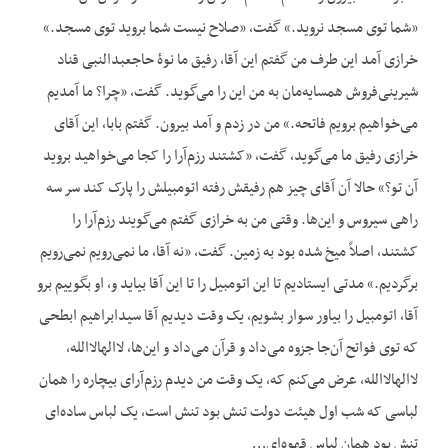
«شما توی مسجد نروید.» گفت، «صلاح نیست شما بروید توی مسجد.»
خرازی آمد این طرف من گفتم این آقا، رفیق ما نو‏ۀ حاج‏عبدالنبی قناد
شیرینی‌فروش همسایه‌مان به من این را می‌گوید. گفت، «چرا؟ ما آمدیم
می‌خواهیم برویم فاتحه.» من در زدم و آمد بیرون. گفتم بابا، این آقای
خرازی رفیق ما می‌گوید، گفت، «کشتند رزم‌آرا را کجا می‌خواهید بروید
آن تو؟» حالا آن آقای چیز هم رفیقش رفته اتومبیلش را پارک کند سر سه
راهی سیروس و این‌ها. وقتی من به خرازی گفتم می‌گویند رزم‌آرا را
کشتند، اصلاً میخ شده بود به زمین. گفت، «نه آقا، ما نمی‌رویم نمی‌رویم
برگردیم.» مدتی ایستادیم تا این اتومبیل را تا این آقا بیاید و، او بگوییم برو
آقا، اتومبیل را بیاور سوار بشویم، یک وقت دیدیم آقا سیدابراهیم ابطحی
که توی فواتح آن‌جا جزوه می‌داد و قرآن می‌داد و این‌ها، لااله‏‏الاالله،
لااله‏الا‏الله، عرض می‌کنم که، یک وقت من دیدم رزم‌آرای بیچاره را همان
لباسی که شب اول هیئت دولت تنش بود تنش است، یک لباس ساده‌ای
تنش بود همان لباس قهوه‌ای…