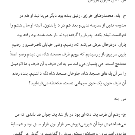
س- آقای خرازی بازرگان؟
ج- بله. محمدرضای خرازی. رفیق بنده بود دیگر می‌دانید او هم در
مدرسه تدین از مدرسه تدین و بعد هم در دارالفنون. البته او سال ششم را
نتوانست تمام بکند. پدرش را گرفته بودند ناراحت شده بود رفته بود
بازار. درهرحال عرض می‌کنم که، رفتیم، وقتی خیابان ناصرخسرو را رفتیم
پایین سر پیچ بازار رسیدیم که برویم طرف مسجد شاه، من دیدم وضع اصلاً
متشنج است. هی پاسبان می‌رفت سر به این طرف و آن طرف و ما اتومبیل
را سر آن پله‌های مسجد شاه، جلوخان مسجد شاه نگه داشتیم. بنده رفتم
آن طرف جوی، یک جوی سیمانی هست، ملاحظه می‌فرمایید؟
س- بله
ج- رفتم آن طرف یک دکه‌ای بود در باز شد یک جوان قد بلندی که من
می‌شناختمش نوۀ آن شیرینی‌فروش سر بازار توی بازار سابق بود و همسایۀ
ما بود، آمد بیرون و «سلام» سلام. سرش را گذاشت در گوش من گفت،