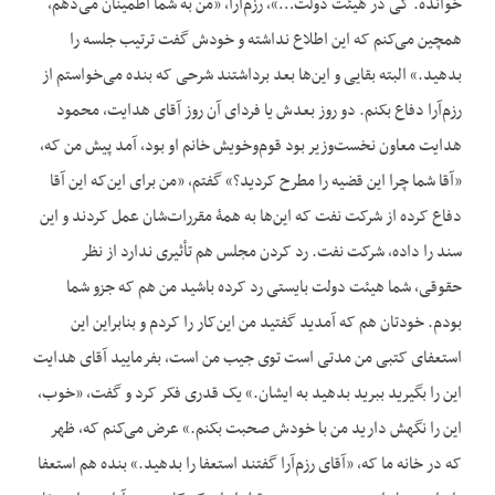
خوانده. کی در هیئت دولت…»، رزم‌آرا، «من به شما اطمینان می‌دهم،
همچین می‌کنم که این اطلاع نداشته و خودش گفت ترتیب جلسه را
بدهید.» البته بقایی و این‌ها بعد برداشتند شرحی که بنده می‌خواستم از
رزم‌آرا دفاع بکنم. دو روز بعدش یا فردای آن روز آقای هدایت، محمود
هدایت معاون نخست‌وزیر بود قوم‌وخویش خانم او بود، آمد پیش من که،
«آقا شما چرا این قضیه را مطرح کردید؟» گفتم، «من برای این‌که این آقا
دفاع کرده از شرکت نفت که این‌ها به همۀ مقررات‌شان عمل کردند و این
سند را داده، شرکت نفت. رد کردن مجلس هم تأثیری ندارد از نظر
حقوقی، شما هیئت دولت بایستی رد کرده باشید من هم که جزو شما
بودم. خودتان هم که آمدید گفتید من این‌کار را کردم و بنابراین این
استعفای کتبی من مدتی است توی جیب من است، بفرمایید آقای هدایت
این را بگیرید ببرید بدهید به ایشان.» یک قدری فکر کرد و گفت، «خوب،
این را نگهش دارید من با خودش صحبت بکنم.» عرض می‌کنم که، ظهر
که در خانه ما که، «آقای رزم‌آرا گفتند استعفا را بدهید.» بنده هم استعفا