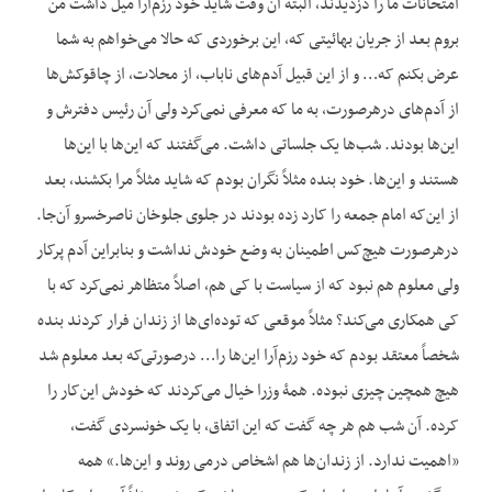
امتحانات ما را دزدیدند، البته آن وقت شاید خود رزم‌آرا میل داشت من
بروم بعد از جریان بهائیتی که، این برخوردی که حالا می‌خواهم به شما
عرض بکنم که… و از این قبیل آدم‌های ناباب، از محلات، از چاقوکش‌ها
از آدم‌های درهرصورت، به ما که معرفی نمی‌کرد ولی آن رئیس دفترش و
این‌ها بودند. شب‌ها یک جلساتی داشت. می‌گفتند که این‌ها با این‌ها
هستند و این‌ها. خود بنده مثلاً نگران بودم که شاید مثلاً مرا بکشند، بعد
از این‌که امام جمعه را کارد زده بودند در جلوی جلوخان ناصرخسرو آن‌جا.
درهرصورت هیچ‌کس اطمینان به وضع خودش نداشت و بنابراین آدم پرکار
ولی معلوم هم نبود که از سیاست با کی هم، اصلاً متظاهر نمی‌کرد که با
کی همکاری می‌کند؟ مثلاً موقعی که توده‌ای‌ها از زندان فرار کردند بنده
شخصاً معتقد بودم که خود رزم‌آرا این‌ها را… درصورتی‌که بعد معلوم شد
هیچ همچین چیزی نبوده. همۀ وزرا خیال می‌کردند که خودش این‌کار را
کرده. آن شب هم هر چه گفت که این اتفاق، با یک خونسردی گفت،
«اهمیت ندارد. از زندان‌ها هم اشخاص درمی روند و این‌ها.» همه