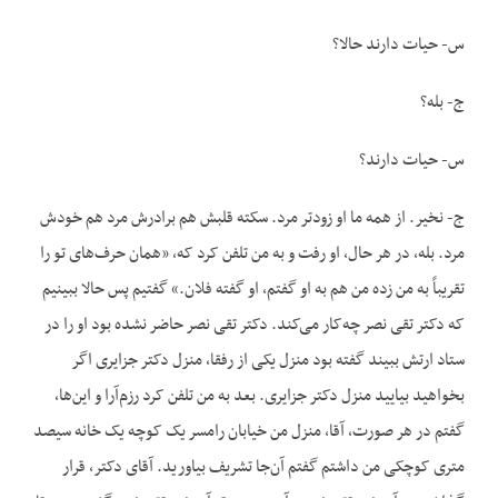
س- حیات دارند حالا؟
ج- بله؟
س- حیات دارند؟
ج- نخیر. از همه ما او زودتر مرد. سکته قلبش هم برادرش مرد هم خودش
مرد. بله، در هر حال، او رفت و به من تلفن کرد که، «همان حرف‌های تو را
تقریباً به من زده من هم به او گفتم، او گفته فلان.» گفتیم پس حالا ببینیم
که دکتر تقی نصر چه‌کار می‌کند. دکتر تقی نصر حاضر نشده بود او را در
ستاد ارتش ببیند گفته بود منزل یکی از رفقا، منزل دکتر جزایری اگر
بخواهید بیایید منزل دکتر جزایری. بعد به من تلفن کرد رزم‌آرا و این‌ها،
گفتم در هر صورت، آقا، منزل من خیابان رامسر یک کوچه یک خانه سیصد
متری کوچکی من داشتم گفتم آن‌جا تشریف بیاورید. آقای دکتر، قرار