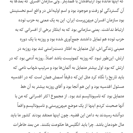
که اینها مانده بود ارتباط‌شان با همدیگر. ولی سازمان افسری که بعدها به
آن گستردگی لو رفت و موجود بود و اسم اولیه‌اش در واقع اسم نخستینش
بود سازمان افسران میهن‌پرست ایران، این به یک معنی به حزب توده
ارتباط نداشت. یعنی سازمانی بود که به ابتکار برخی از افسرانی که به
حزب توده هم تمایل داشتند جمع‌آوری شده بود و روزبه با یک دوره
معینی زندگی‌اش، اول متمایل به افکار دست‌راستی تند بود روزبه در
ارتش، این‌طور نبود که روزبه کمونیست باشد اصلاً. روزبه آدمی بود که در
ارتش که بود اول بیشتر متمایل به آلمان‌ها بود و سرتیپ شهاب نامی که
باید تاریخ را نگاه کرد مثل این‌که دقیقاً اسمش همان است که در اقدسیه
مسئول اقدسیه بود و این هم آنجا بود و آقای روزبه بیشتر به آن خط
متمایل بود که ناسیونالیسم تند بود. از مجموع اکثر افسرانی که من با
آنها صحبت کردم اینها از یک موضع میهن‌پرستی و ناسیونالیسم واقعاً
دوآتشه رسیدند به دامن این قضیه. چون اینها معتقد بودند کشور ما باید
مال خودمان باشد. چرا باید انگلیس‌ها حکومت بکنند. من بعد خاطرات