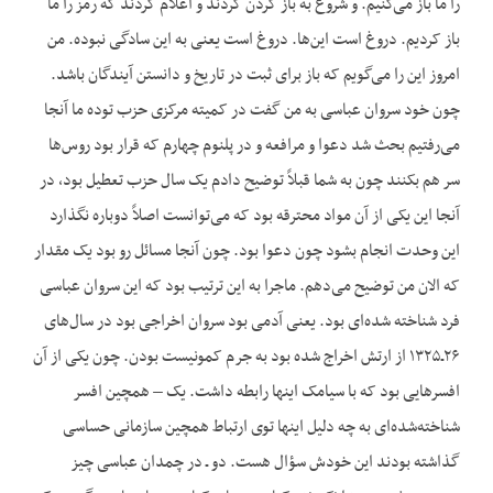
را ما باز می‌کنیم. و شروع به باز کردن کردند و اعلام کردند که رمز را ما
باز کردیم. دروغ است این‌ها. دروغ است یعنی به این سادگی نبوده. من
امروز این را می‌گویم که باز برای ثبت در تاریخ و دانستن آیندگان باشد.
چون خود سروان عباسی به من گفت در کمیته مرکزی حزب توده ما آنجا
می‌رفتیم بحث شد دعوا و مرافعه و در پلنوم چهارم که قرار بود روس‌ها
سر هم بکنند چون به شما قبلاً توضیح دادم یک سال حزب تعطیل بود، در
آنجا این یکی از آن مواد محترقه بود که می‌توانست اصلاً دوباره نگذارد
این وحدت انجام بشود چون دعوا بود. چون آنجا مسائل رو بود یک مقدار
که الان من توضیح می‌دهم. ماجرا به این ترتیب بود که این سروان عباسی
فرد شناخته شده‌ای بود. یعنی آدمی بود سروان اخراجی بود در سال‌های
۲۶ـ۱۳۲۵ از ارتش اخراج شده بود به جرم کمونیست بودن. چون یکی از آن
افسرهایی بود که با سیامک اینها رابطه داشت. یک – ‌همچین افسر
شناخته‌شده‌ای به چه دلیل اینها توی ارتباط همچین سازمانی حساسی
گذاشته بودند این خودش سؤال هست. دو ـ در چمدان عباسی چیز