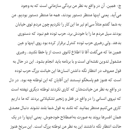
ج- همین. آن در واقع به نظر من بردگی سازمانی است که به وجود
می‌آید. یعنی اینها منتظر دستور بودند، همه ما منتظر دستور بودیم. من
به شما گفتم مثلاً سی‌ام تیر ما این‌کار را نکردیم چون مردم توی خیابان
بودند سیل مردم ما را با خودش برد، حزب توده هم نبود که دستوری
بدهد. ولی رهبری حزب توده کنترل برقرار کرده بود روی اینها و عین
همین ما که می‌گفت آقا تا اطلاع ثانوی دست از پا خطا نکنید. رهبری
مشغول تدوین نقشه‌ای است و با برنامه باید انجام بشود. این در حال به
قول معروف در انتظار نگه داشتن انسان‌ها این خیانت بزرگ حزب توده
است که هنوز هم پاسخگو نیستند این آقایان که این توطئه چه بود. در دل
در واقع به نظر من خیانت‌شان که کاری نکردند توطئه دیگری نهفته است
که نیروی انسانی را در واقع در قفل و زنجیر تشکیلاتی بردند که ما داریم
کاری می‌کنیم منتظر بمانید که نکند به قول شما بلند نشوند دنبال مصدق
همان افسرها بروند به صورت به‌اصطلاح خودجوش. یعنی اینها را در یک
حالت انتظار نگه داشتند این به نظر من توطئه بزرگ است. این سرنخ هنوز