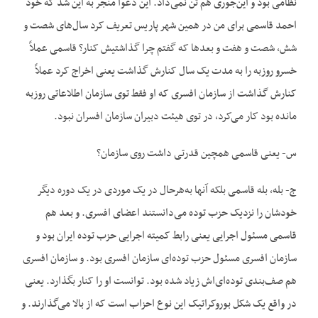
نظامی بود و این‌جوری هم تن نمی‌داد. این دعوا منجر به این شد که خود
احمد قاسمی برای من در همین شهر پاریس تعریف کرد سال‌های شصت و
شش، شصت و هفت و بعدها که گفتم چرا گذاشتیش کنار؟ قاسمی عملاً
خسرو روزبه را به مدت یک سال کنارش گذاشت یعنی اخراج کرد عملاً
کنارش گذاشت از سازمان افسری که او فقط توی سازمان اطلاعاتی روزبه
مانده بود کار می‌کرد، در توی هیئت دبیران سازمان افسران نبود.
س- یعنی قاسمی همچین قدرتی داشت روی سازمان؟
ج- بله، بله قاسمی بلکه آنها به‌هرحال در یک موردی در یک دوره دیگر
خودشان را نزدیک حزب توده می‌دانستند اعضای افسری. و بعد هم
قاسمی مسئول اجرایی یعنی رابط کمیته اجرایی حزب توده ایران بود و
سازمان افسری مسئول حزب توده‌ای سازمان افسری بود. و سازمان افسری
هم صف‌بندی توده‌ای‌اش زیاد شده بود. توانست او را کنار بگذارد. یعنی
در واقع یک شکل بوروکراتیک این نوع احزاب است که از بالا می‌گذارند. و