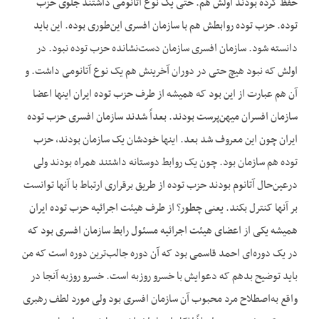
حفظ کرده بودند اولش هم. حتی یک نوع آتانومی داشتند جلوی حزب
توده. حزب توده روابطش هم با سازمان افسری این‌طوری بوده. این باید
دانسته شود. سازمان افسری سازمان دست‌نشانده حزب توده نبود. در
اولش که نبود هیچ حتی در دوران آخرینش هم یک نوع آتانومی داشت. و
آن هم عبارت از این بود که همیشه از طرف حزب توده ایران اینها اعضا
سازمان افسران میهن‌پرست بودند. بعداً شدند سازمان افسری حزب توده
ایران چون این معروف شد بعد. اینها خودشان یک سازمان بودند، حزب
توده هم سازمان بود. چون یک روابط دوستانه داشتند همراه بودند ولی
درعین‌حال آتانوم بودند حزب توده از طریق برقراری ارتباط با آنها توانست
بر آنها کنترل بکند. یعنی چطور؟ از طرف هیئت اجرائیه حزب توده ایران
همیشه یکی از اعضای هیئت اجرائیه مسئول رابط سازمان افسری بود که
در یک دوره‌ای احمد قاسمی بود که آن دوره جالب‌ترین دوره است که من
باید توضیح بدهم که دعوایش با خسرو روزبه است. خسرو روزبه آنجا در
واقع به‌اصطلاح مرد محبوب آن سازمان افسری بود ولی مورد لطف رهبری