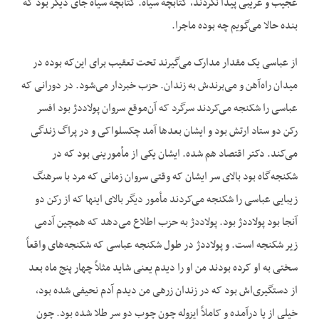
عجیب و غریبی پیدا نکردند، کتابچه سیاه. کتابچه سیاه جای دیگر بود که
بنده حالا می‌گویم چه بوده ماجرا.
از عباسی یک مقدار مدارک می‌گیرند تحت تعقیب برای این‌که بوده در
میدان راه‌آهن و می‌برندش به زندان. حزب خبردار می‌شود. در دورانی که
عباسی را شکنجه می‌کردند سرگرد که آن‌موقع سروان پولاددژ بود افسر
رکن دو ستاد ارتش بود و ایشان بعدها آمد چکسلواکی و در پراگ زندگی
می‌کند. دکتر اقتصاد هم شده. ایشان یکی از مأمورینی بود که در
شکنجه‌گاه بود بالای سر ایشان که وقتی سروان زمانی که مرد با سرهنگ
زیبایی عباسی را شکنجه می‌کردند مأمور دیگر بالای اینها که از رکن دو
آنجا بود پولاددژ بود. پولاددژ به حزب اطلاع می‌دهد که همچین آدمی
زیر شکنجه است. و پولاددژ در طول شکنجه عباسی که شکنجه‌های واقعاً
سختی به او کرده بودند من او را دیدم یعنی شاید مثلاً چهار پنج ماه بعد
از دستگیری‌اش بود که در زندان زرهی من دیدم آدم نحیفی شده بود،
خیلی از پا درآمده و کاملاً ایزوله چون چوب دو سر طلا شده بود. چون