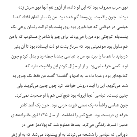
توی حزب معروف بود که این لو داده، از آن‌ور هم آنها توی سرش زده
بودند. چون واقعیت این وسط گم شده بود. من یک بار اتفاق افتاد که با
عباسی در موقعی که هواخوری بود روی پشت‌بام توالت زندان زرهی یک
پشت‌بام کوچکی بود من را می‌بردند برای چیز با شاهرخ مسکوب که با من
هم سلول بود موقعیتی بود که سرباز پشت توالت ایستاده بود تا آن یکی
دربیاید با هم ما را ببرد تو، من با عباسی چندتا جمله رد و بدل کردم چون
او با کسی حرف نمی‌زد. و از او سؤال کردم این واقعیت دارد که
کتابچه‌ای بود و شما دادید به اینها و گفتید؟ گفت من فقط یک چیزی به
شما می‌گویم. این را آینده روشن خواهد کرد چون چنین می‌گویند ولی
چنین نیست. عباسی آنجا ایزوله بود هیچ‌کس هم با او صحبت نمی‌کرد.
چون عباسی واقعاً به یک معنی فرزند حزبی بود. چون یک آدم کادر
حرفه‌ای دربست بود. هیچ‌کس را نداشت. از سال ۱۳۲۵ توی خانواده‌های
همین افسرها زندگی می‌کرد. بعدها معلوم شد که پولاددژ حتی در
دورانی که عباسی را شکنجه می‌کردند به او پیشنهاد می‌کند که به او زهر