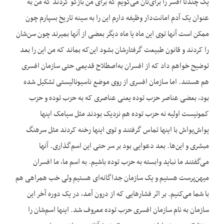
یک چندتا افسر را برای‌تان می‌گویم که برای من بازگو کردند که من به
عنوان یک آدم امانت‌دار وظیفه‌ دارم این را به سینه تاریخ بسپارم چون
ممکن است آنها توی این ماه یا ماه دیگر بعضی از آنها بمیرند چون سن‌شان
را کردند و قانون طبیعت گرفتارشان بشود این‌که بماند که من این را بعد
توضیح خواهم داد که از افسران به‌اصطلاح قدیمی حتی سازمان افسری
هم هستند. اما سازمان افسری از روی موضع ناسیونالیستی تشکیل شده
بود، بعضی عناصر حزب توده یعنی عناصری که به حزب توده و حزب
کمونیست اولیه نه حزب توده هم نزدیک بودند مثل سیامک اینها
یواش‌یواش با اینها تماس گرفتند و توی اینها رخنه کردند مثل سرهنگ
مبشری و این‌ها. بعد دعوایی بود بر سر حتی این اسم‌گذاری. آنها
می‌گفتند ما نباید وابسته به حزب توده باشیم. به اسم ما، ما افسران
میهن‌پرست هستیم و یک سازمان جداگانه‌ای هستیم ولی خب همراهی هم
با شما می‌کنیم. بر اثر فشارهایی که از درون آمد، در یک دوره آخر این
سازمان به نام سازمان افسری حزب توده معروف شد. اینها اسم‌شان را