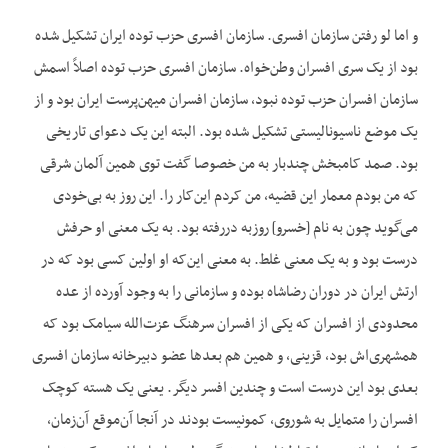
و اما لو رفتن سازمان افسری. سازمان افسری حزب توده ایران تشکیل شده
بود از یک سری افسران وطن‌خواه. سازمان افسری حزب توده اصلاً اسمش
سازمان افسران حزب توده نبود، سازمان افسران میهن‌پرست ایران بود و از
یک موضع ناسیونالیستی تشکیل شده بود. البته این یک دعوای تاریخی
بود. صمد کامبخش چندبار به من خصوصا گفت توی همین آلمان شرقی
که من بودم معمار این قضیه، من کردم این‌کار را. این روز به بی‌خودی
می‌گوید چون به نام [خسرو] روزبه دررفته بود. به یک معنی او حرفش
درست بود و به یک معنی غلط. به معنی این‌که او اولین کسی بود که در
ارتش ایران در دوران رضاشاه بوده و سازمانی را به وجود آورده از عده
محدودی از افسران که یکی از افسران سرهنگ عزت‌الله سیامک بود که
همشهری‌اش بود، قزینی، و همین هم بعدها عضو دبیرخانه سازمان افسری
بعدی بود این درست است و چندین افسر دیگر. یعنی یک هسته کوچک
افسران را متمایل به شوروی، کمونیست بودند در آنجا آن‌موقع آن‌زمان،