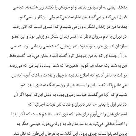
بدهد. یعنی به او سیانور بدهد و او خودش را بکشد زیر شکنجه. عباسی
قبول نمی‌کند و می‌گوید من مقاومت می‌کنم ولی این‌کار را نمی‌کنم.
بعدها من در زندان لشگر دو زرهی شنیدم که افسری است که الان رفت
در تهران به نام سروان ناظر که افسر زندان لشگر دو زرهی بود و این عضو
سازمان افسری حزب توده بود، همان‌جایی که عباسی زندانی بود. عباسی
در آن جمله‌ای که به من ردوبدل کرد گفت آینده نشان می‌دهد گفت فقط
من به شما یک جمله می‌گویم. همین‌جا که شما ایستاده‌اید من که می‌رفتم
توالت به ناظر گفتم که اطلاع بدهید تا چهل و هشت ساعت آنچه که من
می‌دانم پاک کنید. این را بعدها من از زن سرهنگ مبشری اینها هم
شنیدم که آنها می‌گفتند خیانت رهبری بوده به دلیل این‌که اینها اگر آن
ده نفر اول را یعنی سه نفر دبیران و هفت نفر هیئت اجرائیه که
اسم‌های‌شان را می‌آورم برای شما که توی کتاب‌ها هم هست که اگر اینها
را اصلاً مخفی می‌کردند به سازمان ضربه‌ای نمی‌خورد عباسی دیگر به
پایین نمی‌توانست چیزی برود. این گذشت به‌هرحال این‌طور که نقل شد