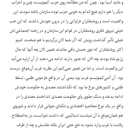
و شاید آسیا بود. چون که من مطالعه روی حزب کمونیست چین و احزاب
دیگر را هم دارم هیچ‌کدام به خوبی حزب توده سازمان یافته نبودند این
واقعیت است و روشنفکران فراوانی را در درون خودش داشت که این خب
خیلی نیروی فکری روشنفکران در قوام این سازمان و در رخنه اجتماعی‌اش
خیلی تأثیر گذاشت رویش که اگر شما الان برگردیم با هم صحبت کنیم
اکثر روشنفکران که توی جنبش باقی ماندند همین الان چه آنها که مال
رژیم شاه بودند چه الان که هنوز دارند ادامه می‌دهند از آن ارثیه می‌آید
این واقعیت است. و اما من تصور نمی‌کنم این نظریه غرب آن‌موقع درست
بود. آن آنتی‌کمونیسم غرب بود یعنی آن در واقع هژمونی طلبی، تسلط
طلبی و کشورهای نوع ما بود که نگذاشتند مصدق به حکومت خودش
ادامه بدهد و سنگ جلوی پای حکومت مصدق انداختند مصدق را در
واقع در یک نوع محاصره اقتصادی و تنگنای جهانی قرار دادند و شوروی
هم همان‌موقع با آن سیاست استالینی که داشت نتوانست در به‌اصطلاح
رقابت با غرب وارد بشود به نفع حتی ایران بلکه عکسش و چه از طرف