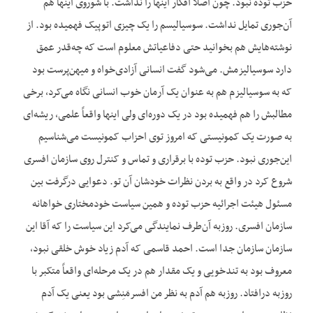
حزب توده نبود. چون اصلاً افکار اینها را نداشت. با شوروی اینها هم
آن‌جوری تمایل نداشت. سوسیالیسم را یک چیزی اتوپیک فهمیده بود. از
نوشته‌هایش هم بخوانید حتی دفاعیاتش معلوم است که چه‌قدر عمق
دارد سوسیالیزمش. می‌شود گفت انسانی آزادی‌خواه و میهن‌پرست بود
که به سوسیالیزم هم به عنوان یک آرمان خوب انسانی نگاه می‌کرد، برخی
مطالبش را هم فهمیده بود در یک دوره‌ای ولی اینها واقعاً علمی، ریشه‌ای
به صورت یک کمونیستی که امروز توی احزاب کمونیست می‌شناسیم
این‌جوری نبود. حزب توده با برقراری و تماس و کنترل روی سازمان افسری
شروع کرد در واقع به بردن نظرات خودشان آن تو. دعوایی درگرفت بین
مسئول هیئت اجرائیه حزب توده و همین سیاست خودمختاری خواهانه
سازمان افسری. روزبه آن‌طرف نمایندگی می‌کرد این سیاست را که آقا این
سازمان سازمان جدا است. احمد قاسمی که آدم زیاد خوش خلقی نبود،
معروف بود به تندخویی و یک مقدار هم در یک مرحله‌ای واقعاً متکبر با
روزبه درافتاد. روزبه هم آدم به نظر من افسرمَنِشی بود یعنی یک آدم