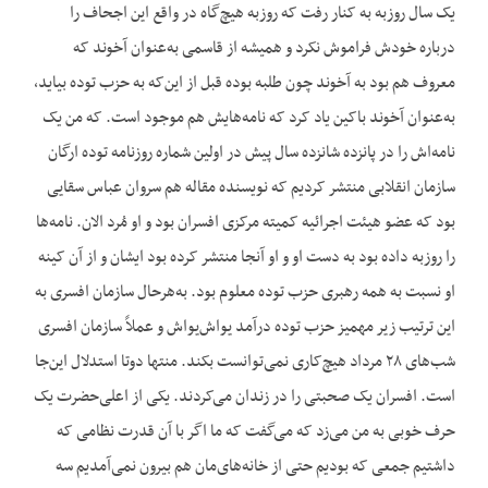
یک سال روزبه به کنار رفت که روزبه هیچ‌گاه در واقع این اجحاف را
درباره خودش فراموش نکرد و همیشه از قاسمی به‌عنوان آخوند که
معروف هم بود به آخوند چون طلبه بوده قبل از این‌که به حزب توده بیاید،
به‌عنوان آخوند باکین یاد کرد که نامه‌هایش هم موجود است. که من یک
نامه‌اش را در پانزده شانزده سال پیش در اولین شماره روزنامه توده ارگان
سازمان انقلابی منتشر کردیم که نویسنده مقاله هم سروان عباس سقایی
بود که عضو هیئت اجرائیه کمیته مرکزی افسران بود و او مُرد الان. نامه‌ها
را روزبه داده بود به دست او و او آنجا منتشر کرده بود ایشان و از آن کینه
او نسبت به همه رهبری حزب توده معلوم بود. به‌هرحال سازمان افسری به
این ترتیب زیر مهمیز حزب توده درآمد یواش‌یواش و عملاً سازمان افسری
شب‌های ۲۸ مرداد هیچ‌کاری نمی‌توانست بکند. منتها دوتا استدلال این‌جا
است. افسران یک صحبتی را در زندان می‌کردند. یکی از اعلی‌حضرت یک
حرف خوبی به من می‌زد که می‌گفت که ما اگر با آن قدرت نظامی که
داشتیم جمعی که بودیم حتی از خانه‌های‌مان هم بیرون نمی‌آمدیم سه