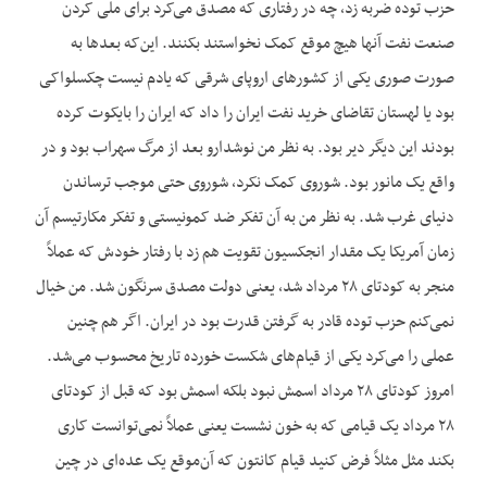
حزب توده ضربه زد، چه در رفتاری که مصدق می‌کرد برای ملی کردن
صنعت نفت آنها هیچ موقع کمک نخواستند بکنند. این‌که بعدها به
صورت صوری یکی از کشورهای اروپای شرقی که یادم نیست چکسلواکی
بود یا لهستان تقاضای خرید نفت ایران را داد که ایران را بایکوت کرده
بودند این دیگر دیر بود. به نظر من نوشدارو بعد از مرگ سهراب بود و در
واقع یک مانور بود. شوروی کمک نکرد، شوروی حتی موجب ترساندن
دنیای غرب شد. به نظر من به آن تفکر ضد کمونیستی و تفکر مکارتیسم آن
زمان آمریکا یک مقدار انجکسیون تقویت هم زد با رفتار خودش که عملاً
منجر به کودتای ۲۸ مرداد شد، یعنی دولت مصدق سرنگون شد. من خیال
نمی‌کنم حزب توده قادر به گرفتن قدرت بود در ایران. اگر هم چنین
عملی را می‌کرد یکی از قیام‌های شکست خورده تاریخ محسوب می‌شد.
امروز کودتای ۲۸ مرداد اسمش نبود بلکه اسمش بود که قبل از کودتای
۲۸ مرداد یک قیامی که به خون نشست یعنی عملاً نمی‌توانست کاری
بکند مثل مثلاً فرض کنید قیام کانتون که آن‌موقع یک عده‌ای در چین