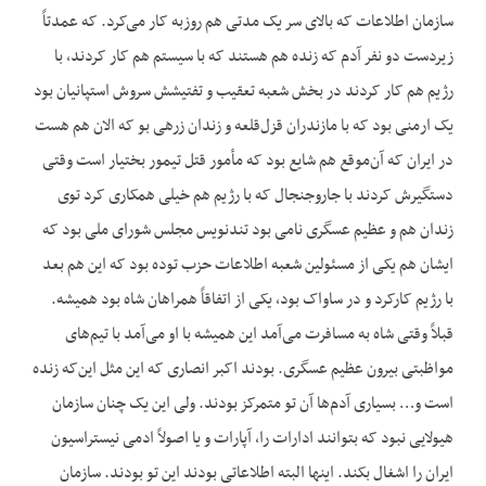
سازمان اطلاعات که بالای سر یک مدتی هم روزبه کار می‌کرد. که عمدتاً
زیردست دو نفر آدم که زنده هم هستند که با سیستم هم کار کردند، با
رژیم هم کار کردند در بخش شعبه تعقیب و تفتیشش سروش استپانیان بود
یک ارمنی بود که با مازندران قزل‌قلعه و زندان زرهی بو که الان هم هست
در ایران که آن‌موقع هم شایع بود که مأمور قتل تیمور بختیار است وقتی
دستگیرش کردند با جاروجنجال که با رژیم هم خیلی همکاری کرد توی
زندان هم و عظیم عسگری نامی بود تندنویس مجلس شورای ملی بود که
ایشان هم یکی از مسئولین شعبه اطلاعات حزب توده بود که این هم بعد
با رژیم کارکرد و در ساواک بود، یکی از اتفاقاً همراهان شاه بود همیشه.
قبلاً وقتی شاه به مسافرت می‌آمد این همیشه با او می‌آمد با تیم‌های
مواظبتی بیرون عظیم عسگری. بودند اکبر انصاری که این مثل این‌که زنده
است و… بسیاری آدم‌ها آن تو متمرکز بودند. ولی این یک چنان سازمان
هیولایی نبود که بتوانند ادارات را، آپارات و یا اصولاً ادمی نیستراسیون
ایران را اشغال بکند. اینها البته اطلاعاتی بودند این تو بودند. سازمان