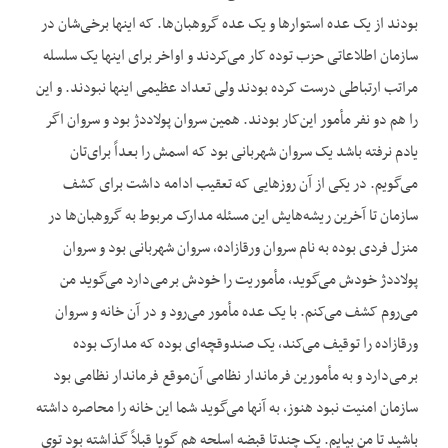
بودند از یک عده استوارها و یک عده گروهبان‌ها. که اینها برخی‌شان در
سازمان اطلاعاتی حزب توده کار می‌کردند و اواخر برای اینها یک سلسله
مراتب ارتباطی درست کرده بودند ولی تعداد عظیمی اینها نبودند. و این
را هم دو نفر مأمور این‌کار بودند. همین سروان پولاددژ بود و سروان اگر
یادم نرفته باشد یک سروان شهربانی بود که اسمش را بعداً برای‌تان
می‌گویم. در یکی از آن روزهایی که تعقیب ادامه داشت برای کشف
سازمان تا آخرین ریشه‌هایش این مسئله مدارک مربوط به گروهبان‌ها در
منزل فردی بوده به نام سروان ورقازاده، سروان شهربانی بود و سروان
پولاددژ خودش می‌گوید، مأموریت را خودش برمی‌دارد می‌گوید من
می‌روم کشف می‌کنم. با یک عده مأمور می‌رود و در آن خانه و سروان
ورقازاده را توقیف می‌کند، یک صندوقچه‌ای بوده که مدارک بوده
برمی‌دارد و به مأمورین فرماندار نظامی آن‌موقع فرماندار نظامی بود
سازمان امنیت نبود هنوز، به آنها می‌گوید شما این خانه را محاصره داشته
باشید تا من بیایم. یک چندتا قبضه اسلحه هم گویا قبلاً گذاشته بود توی