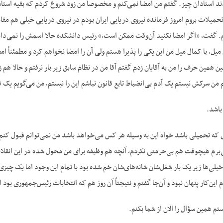
ند استادان چیز. گفتم من امضا نمی‌کنم و مخصوصاً من زود شروع کردم که بقیه استادا
حمیلات بروم امروز فرمانده نیروی دریایی ایران بودم در نیروی دریایی خیلی هم مقامش 
. گفت، «اگر امضا نکنید آن‌وقت ممکن است،» رئیس دانشکده حالا اسمش را نمی‌دان
میل، با کمال میل من این یکی را پذیرا هستم ولی آن را امضا نخواهم کرد و مطمئناً
 همین حرف را من به آقایان زدم گفتم آقا من در نظام سابق زیر بار نرفتم و حالا هم ز
من سرکش نیستم یک آدم بی‌انضباط تابع قانون نباشم این را نیستم، من می‌گویم یک ق
باشد.
 که تحمیلی باشد خواه این به وسیله هر کس می‌خواهد باشد من نمی‌توانم قبول کنم، ا
ی‌برم هیچوقت هم بی‌حرمتی نکردم، آنچه هم وظیفه برای من محول شده در این انقلاب
یلی‌ها زیر یک بار شغل‌شان شانه‌های‌شان خم شده بود با تمام این وجود اما یک چیز
م این‌کار پنهان نبود و آن‌جا گفتم و نتیجتاً آن روز هم که انتخابات رئیس‌جمهوری ب
م همین سؤال را الان از شما بکنم.