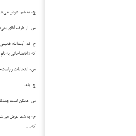
ج- به شما عرض می‌شود 
س- از طرف آقای بنی‌
ج- نه، آیت‌الله خمین
که «افتضاحاتی به نام 
س- انتخابات ریاست‌
ج- بله.
س- ممکن است چندتا مور
ج- به شما عرض می‌شود 
که….