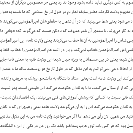
صوم به کس دیگری نباید داده بشود وجود ندارد یعنی جز معصومین دیگران از مجتهدا
ین مفهوم ولایت‌ نکردند مطلق سابقه نداریم در طول تاریخ اسلامی که ما شیعه به‌عنو
ده می‌شود یعنی شما می‌بینید که در آل‌عثمان به خلفای‌شان امیرالمؤمنین می‌گوین
به کار می‌برند، یا سعدی آن شعر معروف که یادتان هست که می‌گوید که: «جایی دارد
بنی‌عباس را امیرالمؤمنین به آن‌ها خطاب می‌کردند یعنی ولایت تامه، این امیرالمؤمنی
سی‌اش امیرالمؤمنین خطاب نمی‌کند و باز در ائمه هم امیرالمؤمنین را خطاب فقط به 
ن شیعه یعنی در بین مسلمانان به ویژه جهان شیعه این ولایت فقیه به معنی تامه جای
 از لحاظ دینی نمی‌توانیم به این دلایل که در طول تاریخ هزاروسیصد ساله ما داشتیم ای
می‌کند این ولایت عامه است یعنی استاد دانشگاه به دانشجو، پزشک به مریض، راننده
که از او سؤال می‌کنند، دانا به نادان حکومت می‌کند این طبیعی است، پدر نسبت
یک فنی نسبت به کسانی که پیشش آموزش‌های فنی می‌بینند، یک اقتصاددان نسبت به
ه نادان حکومت می‌کند این را به آن می‌گویند ولایت‌ عامه یعنی رهبری‌ای که دانایان 
ید من همین الان رأی می‌دهم اما اگر می‌خواهید ولایت تامه من به این دلایل مذهب
یل بود که هر کس باید توی حزب رستاخیز باشد یک روز من در یکی از این دانشگاه‌ها