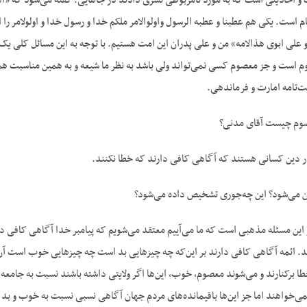
ت و احادیثی است که به مورد نامربوطی تسری دادند در جاهایی. گفته می‌شود که «النب
م است. یکی هم عطبنا و عطبه الرسول واولوالامر ملکم خدا و رسول خدا و اولولامر ر
و علی ابوی هذالامه» من و علی پدران این امت هستیم. با توجه به این مسائل کلی یک ن
 است و جز معصوم کسی نمی‌تواند ولی باشد به نظر ما شیعه و به همین مناسبت هم ما
یت‌تامه امارت و فرماندهی.
صوم چیست آقای مدنی؟
 دین کسانی هستند که آگاهی کافی دارند که خطا نکنند.
ن می‌شود؟ این چه‌جوری تشخیص داده می‌شود؟
این مسئله مذهبی است که ما می‌آییم معتقد می‌شویم که پیامبر خدا آگاهی کافی د
. ائمه آگاهی کافی دارند بر این‌که چه چیزهایی بد است چه چیزهایی خوب است آن
خطا برکنارند و می‌شوند معصوم، خوب، این‌ها اگر ولایتی داشته باشند نسبت به جامعه 
‌خواهند اما جز این‌ها باقیمانده‌های مردم جهان آگاهی نسبی نسبت به خوب و بد دا