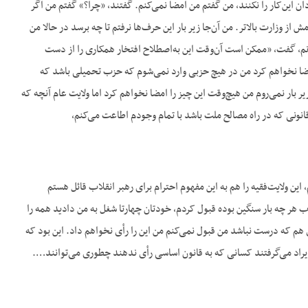
ن این‌کار را نکنند، من گفتم من امضا نمی‌کنم. گفتند، «چرا؟» گفتم من اگر
از وزارت بالاتر. من آن‌جا زیر بار این حرف‌ها نرفتم تا چه برسد در حالا من
م، گفت، «ممکن است آن‌وقت این به‌اصطلاح افتخار همکاری را از دست
 امضا نخواهم کرد من در هیچ حزبی وارد نمی‌شوم که حزب تحمیلی باشد که
یر بار نمی‌روم من هیچ‌وقت این چیز را امضا نخواهم کرد اما ولایت عام آنچه که
انونی که در راه مصالح ملت باشد با تمام وجودم اطاعت می‌کنم،
ین ولایت‌فقیه را هم به این مفهوم احترام برای رهبر انقلاب قائل هستم
 هر چه بار سنگین بوده قبول کردم، خودتان چهارتا شغل به من دادید همه را
ی هم که درست نباشد من قبول نمی‌کنم من این را رأی نخواهم داد. این بود که
ود ایراد می‌گرفتند کسانی که به قانون اساسی رأی ندهند چطوری می‌توانند….