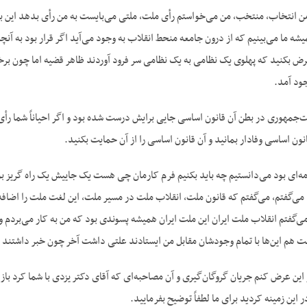
 من انتخاب، منتخب، من می‌خواستم رأی ملت، ملتی می‌بایست به من رأی بدهد این بر م
ه ما می‌بینیم که از درون جامعه منحط انقلاب به وجود می‌آید اگر قرار بود به آنچ
رض بکنید که پهلوی یک نظامی به یک نظامی سر فرود آوردند ظاهر قضیه اما چون برخل
ود آمد.
‌جمهوری در بطن آن قانون اساسی جایی برایش درست شده بود و اگر احیاناً شما رأی
نون اساسی وفادار بمانید و آن قانون اساسی را از آن حمایت بکنید.
نامه‌ای بود می‌دانستیم چه باید بکنیم فرم کارمان چی هست یک جاییش یک راه گریز 
 می‌گفتم، می‌گفتم که قانون ملت، انقلاب ملت در مسیر ملت، این لغت ملت را اضافه 
‌گفتم انقلاب ملت ایران این ملت ایران همیشه پسوندی بود که من به کار می‌بردم و ن
بت هم این‌ها با تمام وجودشان مقابل من ایستادند علتی داشت آخر چون خبر داشتند
ین عرض کنم جریان گروگان‌گیری و آن مصاحبه‌ای که آقای دکتر یزدی با شما کرد باز 
 این زمینه کردید برای ما لطفاً توضیح بفرمایید.