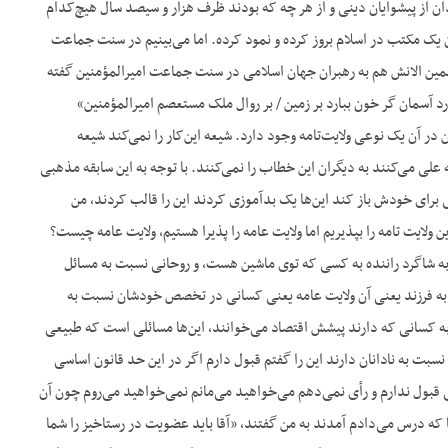
ن از پیشوایان دینی و از هر چه که بودند ظرف هزار و سیصد سال هیچ‌کدام
ان یک مکتب در اسلام بروز کرده و نمود کرده. اما می‌بینیم در سنت جماعت
د همین الانش هم به رهبران جهان اسلامی در سنت جماعت امیرالمؤمنین گفته
 آسمان گر خون ببارد بر زمین / بر روال ملک مستعصم امیرالمؤمنین»
ن در آن یک نوعی ولایت‌تامه وجود دارد. شیعه این‌کار را نمی‌کند شیعه
علی می‌کنند به دیگران این خطاب را نمی‌کنند. با توجه به این سابقه مذهبی
ی برای خودش باز کند این‌ها یک بدآموزی کردند این را قالب کردند، من
ن ولایت تامه را بپذیریم اما ولایت عامه را پذیرا هستیم، ولایت عامه چیست؟
 به شاگرد راننده به کسی که توی ماشین هست، و روحانی نسبت به مسائل
 به فرزند یعنی آن ولایت عامه یعنی کسانی در تخصص خودشان نسبت به
 کسانی که دارند پیشش اقتصاد می‌خوانند، این‌ها مسائلی است که طبیعی
نسبت به نادانان دارند این را گفتم قبول دارم اگر در این حد قانون اساسی
ی قبول ندارم و رأی نمی‌دهم می‌خواهید می‌مانم نمی‌خواهید می‌روم چون آن
 که درس می‌دادم آمدند به من گفتند، «آقا باید عضویت در رستاخیز را شما