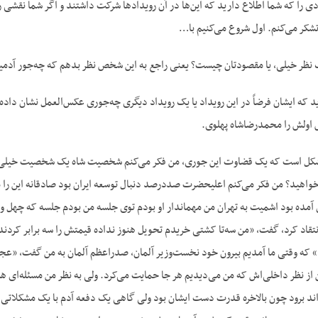
 را که شما اطلاع دارید که این‌ها در آن رویدادها شرکت داشتند و اگر شما نقشی ر
 تشکر می‌کنم. اول شروع می‌کنیم با…
ک نظر خیلی، یا مقصودتان چیست؟ یعنی راجع به این شخص نظر بدهم که چه‌جور آد
ید که ایشان فرضاً در این رویداد یا یک رویداد دیگری چه‌جوری عکس‌العمل نشان دا
اولش را محمدرضاشاه پهلوی.
 مشکل است که یک قضاوت این جوری، من فکر می‌کنم شخصیت شاه یک شخصیت خیلی پ
‌خواهید؟ من فکر می‌کنم اعلیحضرت صددرصد دنبال توسعه ایران بود صادقانه این را 
ن آمده بود اشمیت به تهران من مهماندار او بودم توی جلسه من بودم جلسه که چهل 
انتقاد کرد، گفت، «من سه‌تا کشتی خریدم تحویل هنوز نداده قیمتش را سه برابر کردند و
 که وقتی ما آمدیم بیرون خود نخست‌وزیر آلمان، صدراعظم آلمان به من گفت، «عجیب 
ن از نظر داخلی‌اش که من می‌دیدیم هر جا حمایت می‌کرد. ولی به نظر من مسئله‌ای 
د برود چون بالاخره قدرت دست ایشان بود ولی گاهی یک دفعه آدم با یک مشکلاتی یعن