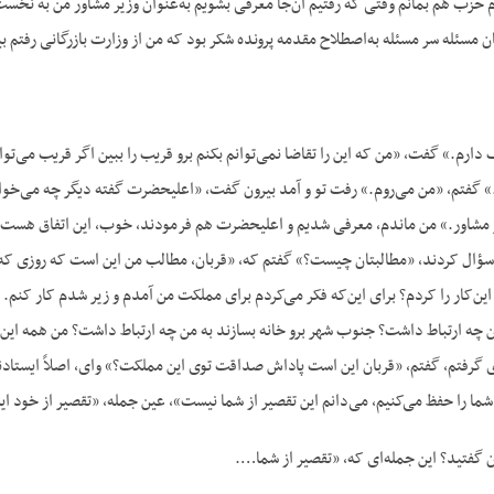
م حزب هم بمانم وقتی که رفتیم آن‌جا معرفی بشویم به‌عنوان وزیر مشاور من به نخس
سئله سر مسئله به‌اصطلاح مقدمه پرونده شکر بود که من از وزارت بازرگانی رفتم بی
ارم.» گفت، «من که این را تقاضا نمی‌توانم بکنم برو قریب را ببین اگر قریب می‌ت
» گفتم، «من می‌روم.» رفت تو و آمد بیرون گفت، «اعلیحضرت گفته دیگر چه می‌خوا
 مشاور.» من ماندم، معرفی شدیم و اعلیحضرت هم فرمودند، خوب، این اتفاق هست و
سؤال کردند، «مطالبتان چیست؟» گفتم که، «قربان، مطالب من این است که روزی که 
این‌کار را کردم؟ برای این‌که فکر می‌کردم برای مملکت من آمدم و زیر شدم کار کنم
 چه ارتباط داشت؟ جنوب شهر برو خانه بسازند به من چه ارتباط داشت؟ من همه این
 گرفتم، گفتم، «قربان این است پاداش صداقت توی این مملکت؟» وای، اصلاً ایستاد
شما را حفظ می‌کنیم، می‌دانم این تقصیر از شما نیست»، عین جمله، «تقصیر از خود 
ن گفتید؟ این جمله‌ای که، «تقصیر از شما….