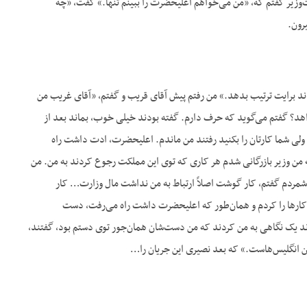
ت‌وزیر گفتم که، «من می‌خواهم اعلیحضرت را ببینم تنها.» گفت، «چه
رون.
واند برایت ترتیب بدهد.» من رفتم پیش آقای قریب و گفتم، «آقای غریب من
هد؟ گفتم می‌گوید که حرف دارم. گفته بودند خیلی خوب، بماند بعد از
لی شما کارتان را بکنید رفتند من ماندم. اعلیحضرت، ادت داشت راه
من وزیر بازرگانی شدم هر کاری که توی این مملکت رجوع کردند به من. من
. شمردم گفتم، کار گوشت اصلاً ارتباط به من نداشت مال وزارت… کار
‌کارها را کردم و همان‌طور که اعلیحضرت داشت راه می‌رفت، دست
ند یک نگاهی به من کردند که من دست‌شان همان‌جور توی دستم بود، گفتند،
این انگلیس‌هاست.» که بعد نصیری این جریان را…