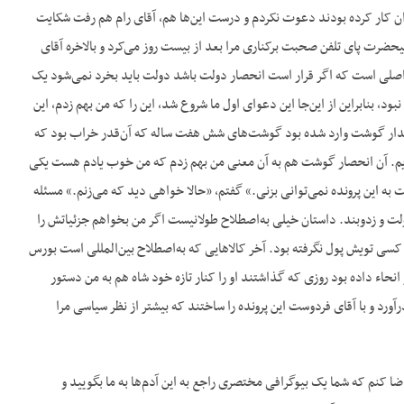
ان کار کرده بودند دعوت نکردم و درست این‌ها هم، آقای رام هم رفت شکایت
لیحضرت پای تلفن صحبت برکناری مرا بعد از بیست روز می‌کرد و بالاخره آقای
اصلی است که اگر قرار است انحصار دولت باشد دولت باید بخرد نمی‌شود یک
ابراین از این‌جا این دعوای اول ما شروع شد، این را که من بهم زدم، این
مقدار گوشت وارد شده بود گوشت‌های شش هفت ساله که آن‌قدر خراب بود که
‌خریم. آن انحصار گوشت هم به آن معنی من بهم زدم که من خوب یادم هست یکی
ه این پرونده نمی‌توانی بزنی.» گفتم، «حالا خواهی دید که می‌زنم.» مسئله
ولت و زدوبند. داستان خیلی به‌اصطلاح طولانیست اگر من بخواهم جزئیاتش را
د کسی تویش پول نگرفته بود. آخر کالاهایی که به‌اصطلاح بین‌المللی است بورس
نحاء داده بود روزی که گذاشتند او را کنار تازه خود شاه هم به من دستور
آورد و با آقای فردوست این پرونده را ساختند که بیشتر از نظر سیاسی مرا
 کنم که شما یک بیوگرافی مختصری راجع به این آدم‌ها به ما بگویید و