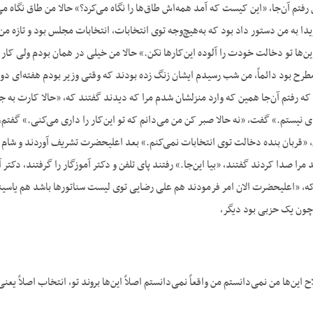
رفتم آن‌جا، «این کیست که آمد همه‌اش طاق‌ها را نگاه می‌کرد؟» حالا من طاق نگاه می
ویدا به من دستور داد بود که به‌هیچ‌وجه توی انتخابات، انتخابات مجلس بود و تازه من
ن‌ها تو دخالت خودت را آلوده این‌کارها نکن.» حالا من خیلی در همان بودم ولی کار 
طرح بود دائماً، من شب رسیدم ایشان زنگ زده بودند که وقتی وزیر بودم هفته‌ای دو
که رفتم آن‌جا همین که وارد منزلشان شدم مرا که دیدند گفتند که، «حالا کارت به
ای نیستم.» گفت، «نه حالا صبر کن من می‌دانم که تو این‌کار را داری می‌کنی.» گفت
 «قربان بنده دخالت توی انتخابات نمی‌کنم.» بعد اعلیحضرت تشریف آوردند و شام
مرا صدا کردند گفتند، «بیا این‌جا.» رفتند پای تلفن و دکتر آموزگار را گرفتند، دکت
که، «اعلیحضرت الان امر فرمودند هم علی رضایی توی لیست سناتورها باشد هم یاسین
ون یک حزبی بود دیگر،
ین‌ها من نمی‌دانستم من واقعاً نمی‌دانستم اصلاً این‌ها بروند تو، انتخاب اصلاً یعنی