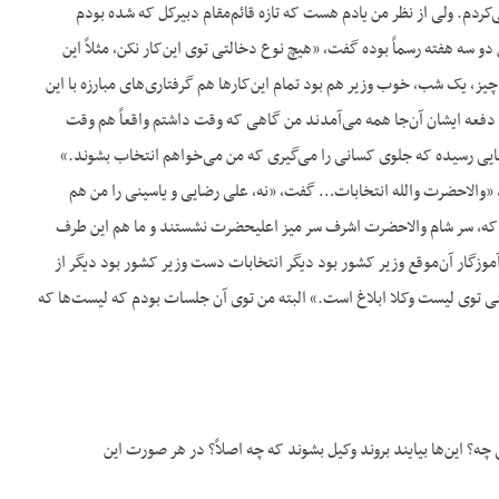
‌کردم. ولی از نظر من یادم هست که تازه قائم‌مقام دبیرکل که شده بودم
 دو سه هفته رسماً بوده گفت، «هیچ نوع دخالتی توی این‌کار نکن، مثلاً این
چیز، یک شب، خوب وزیر هم بود تمام این‌کارها هم گرفتاری‌های مبارزه با این
 دفعه ایشان آن‌جا همه می‌آمدند من گاهی که وقت داشتم واقعاً هم وقت
 جایی رسیده که جلوی کسانی را می‌گیری که من می‌خواهم انتخاب بشوند.»
م، «والاحضرت والله انتخابات… گفت، «نه، علی رضایی و یاسینی را من هم
 که، سر شام والاحضرت اشرف سر میز اعلیحضرت نشستند و ما هم این طرف
ر آموزگار آن‌موقع وزیر کشور بود دیگر انتخابات دست وزیر کشور بود دیگر از
ی توی لیست وکلا ابلاغ است.» البته من توی آن جلسات بودم که لیست‌ها که
 چه؟ این‌ها بیایند بروند وکیل بشوند که چه اصلاً؟ در هر صورت این