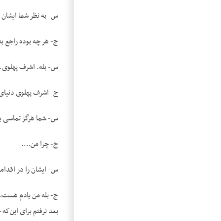
س- به نظر شما ایشان چ
ج- هر چه بوده راجع به
س- بله. اشرف پهلوی.
ج- اشرف پهلوی دنیای
س- شما هرگز تماسی با
ج- چرا من….
س- ایشان را در اقداما
ج- بله من یادم هست، 
بعد نرفتم برای این‌که