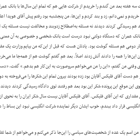
سه هفته بعد من گندم را خریدم از شرکت ‌هایی هم که تمام این سال‌ها با بانک عمر
خریدم و نمی‌دانم، زد و بند کردم و این‌ها، من پنجشنبه بود رفتم پیش آقای هویدا اع
د هم رسیدگی کردند دیدند نه مسئله به‌اصطلاح زدوبند و مخالفت نیست مسئله یک 
نک عمران که دستگاه دولتی نبود درست است بانک شخصی و خصوصی به آن معنی نبود، بن
ر دومی هم مسئله گوشت بود. یادتان هست که قبل از این‌که من بیایم وزارت یک 
ن این‌ها را همه را دادند آتش زدند اصلاً. بعد هم گفتم گوشت هم از همه‌جا ما می
ی وقتی من گفتم، «این را من می‌خواهم سروصورت به این‌کار هم بدهم.» گفت، «دست ب
هم دست آقای فلیکس آقایان بود زده بودند بیرون تمام این شکرها را می‌فروخته به د
 توی این موقع این پرونده شکر این بود بعد هم رفتند توی دادگاه رسیدگی کردند دیدن
 مقداری که این آقای فلیکس. آقای فلیکس آقایان بیست سال شکر ایران را به نحوی از ا
انگلیسی قرار داد ببندم، خوب ایشان دیگر نماینده شرکت انگلیسی نبود این بساط را در
ن اسم یک عده از شخصیت‌های سیاسی را این‌جا ذکر می‌کنم و می‌خواهم از شما تقاضا