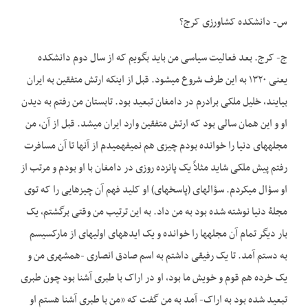
س- دانشکده کشاورزی کرج؟
ج- کرج. بعد فعالیت سیاسی من باید بگویم که از سال دوم دانشکده
یعنی ۱۳۲۰ به این طرف شروع می­شود. قبل از اینکه ارتش متفقین به ایران
بیایند، خلیل ملکی برادرم در دامغان تبعید بود. تابستان من رفتم به دیدن
او و این همان سالی بود که ارتش متفقین وارد ایران می­شد. قبل از آن، من
مجله­های دنیا را خوانده بودم چیزی هم نمی­فهمیدم از آنها تا آن مسافرت
رفتم پیش ملکی شاید مثلاً یک پانزده روزی در دامغان با او بودم و مرتب از
او سؤال می­کردم. سؤال­های (پاسخ­های) او کلید فهم آن چیزهایی را که توی
مجلۀ دنیا نوشته شده بود به من داد. به این ترتیب من وقتی برگشتم، یک
بار دیگر تمام آن مجله­ها را خوانده و یک ایده­های اولیه­ای از مارکسیسم
به دستم آمد. تا یک رفیقی داشتم به اسم صادق انصاری -همشهری من و
یک خرده هم قوم و خویش ما بود، او در اراک با طبری آشنا بود چون طبری
تبعید شده بود به اراک- آمد به من گفت که «من با طبری آشنا هستم او