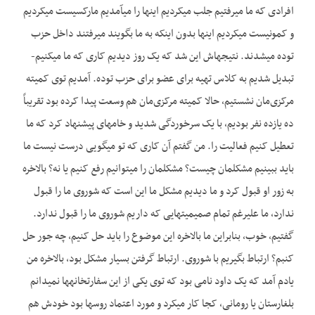
افرادی که ما می­­رفتیم جلب می­کردیم اینها را می­آمدیم مارکسیست می­کردیم
و کمونیست می­کردیم اینها بدون اینکه به ما بگویند می­رفتند داخل حزب
توده می­شدند. نتیجه­اش این شد که یک روز دیدیم کاری که ما می­کنیم­
تبدیل شدیم به کلاس تهیه برای عضو برای حزب توده. آمدیم توی کمیته
مرکزی‌مان نشستیم، حالا کمیته مرکزی‌مان هم وسعت پیدا کرده بود تقریباً
ده یازده نفر بودیم، با یک سرخوردگی شدید و خامه­ای پیشنهاد کرد که ما
تعطیل کنیم فعالیت را. من گفتم آن کاری که تو می­گویی درست نیست ما
باید ببینیم مشکلمان چیست؟ مشکلمان را می­توانیم رفع کنیم یا نه؟ بالاخره
به زور او قبول کرد و ما دیدیم مشکل ما این است که شوروی ما را قبول
ندارد، ما علی­رغم تمام صمیمیت­هایی که داریم شوروی ما را قبول ندارد.
گفتیم، خوب، بنابراین ما بالاخره این موضوع را باید حل کنیم، چه جور حل
کنبم؟ ارتباط بگیریم با شوروی. ارتباط گرفتن بسیار مشکل بود، بالاخره من
یادم آمد که یک داود نامی بود که توی یکی از این سفارت­خانه­ها نمی­دانم
بلغارستان یا رومانی، کجا کار می­کرد و مورد اعتماد روس­ها بود خودش هم