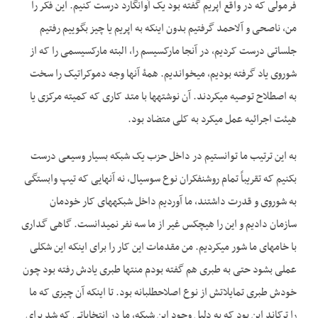
فرمولی که در واقع اپریم گفته بود یک آوانگارد درست کنیم. این فکر را
من، ناصحی و آل­احمد گرفتیم بدون اینکه به اپریم یا چیز بگوییم رفتیم
جلساتی درست کردیم، در آنجا مارکسیسم را، البته مارکسیسمی را که از
شوروی یاد گرفته بودیم، می­خواندیم. همۀ آنها وجه دموکراتیک را سخت
به اصطلاح توصیه می­کردند. آن نوشته­ها با متد کاری که کمیته مرکزی یا
هیئت اجرائیه عمل می­کرد به کلی متضاد بود.
به این ترتیب ما توانستیم در داخل حزب یک شبکه بسیار وسیعی درست
بکنیم که تقریباً تمام روشنفکران نوع سوسیال، نه آنهایی که تیپ وابستگی
به شوروی و قدرت داشتند، ما آوردیم داخل شبکه­های کار خودمان
سازمان دادیم و این را هیچکس غیر از ما سه نفر نمی­دانست. گاهی گداری
با خامه­ای ما شور می­کردیم. من مقدمات این کار را برای اینکه این شکلی
عملی بشود حتی به طبری هم گفته بودم منتها طبری یادش رفته بود چون
خودش طبری تمایلاتش از نوع اصلاح­طلبانه بود. تا اینکه آن چیزی که ما
را ترکاند این بود که به دلیل وجود این شبکه، ما در انتخاباتی که شد برای