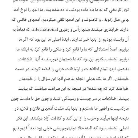
literature مارکسیستی، و اینها افرادی هستند منحرف و این الگوها هم
توی تاریخی که به ما یاد داده بودند، داده شده بود. ما اینها را نوع آدم­
هایی مثل زنویف و کامنوف و این آدم­ها تلقی می­کردیم، آدم­های خائنی که
دارند خرابکاری می­کنند منتها رأس و رهبری international که تماماً به
آن وابسته بودیم از اینها خبر ندارند. ایدۀ اصلی ما این بود که اگر ما
بیاییم، اصلاً استدلالی که ما را قانع کرد و ملکی را قانع کرد به این­که ما
بیاییم انشعاب بکنیم این بود که ما دستمان نمی­رسد به آنها اطلاعات
بدهیم. اینها تمام اطلاعات و ارتباطات حزبی را قبضه کردند در دست
خودشان. اگر ما یک عملی انجام بدهیم آنها این سؤال را از خودشان
خواهند کرد که چه شده؟ در نتیجه به این صرافت می­افتند که بیایند
ببینند اختلافات بر سر چیست و رسیدگی کنند و چون حق با ماست چون
مارکسیست واقعی ما هستیم و اینها یک مشت آدم­های فلان و فلان، در
نتیجه اینها می­آیند و حزب را از این گند و کثافت آزاد می­کنند. این فکر
اصلی انشعاب بود که البته حالا می­فهمیم یعنی خیلی زود بعداً فهمیدیم