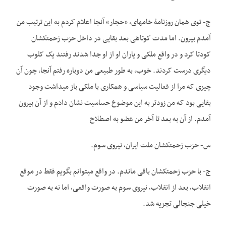
ج- توی همان روزنامۀ خامه­ای، «حجار» آنجا اعلام کردم به این ترتیب من
آمدم بیرون. اما مدت کوتاهی بعد بقایی در داخل حزب زحمتکشان
کودتا کرد و در واقع ملکی و یاران او از او جدا شدند رفتند یک کلوب
دیگری درست کردند. خوب، به طور طبیعی من دوباره رفتم آنجا، چون آن
چیزی که مرا از فعالیت­ سیاسی و همکاری با ملکی باز می­داشت وجود
بقایی بود که من زودتر به این موضوع حساسیت نشان دادم و از آن بیرون
آمدم. از آن به بعد تا آخر من عضو به اصطلاح
س- حزب زحمتکشان ملت ایران، نیروی سوم.
ج- با حزب زحمتکشان باقی ماندم. در واقع می­توانم بگویم فقط در موقع
انقلاب، بعد از انقلاب، نیروی سوم به صورت واقعی، اما نه به صورت
خیلی جنجالی تجزیه شد.