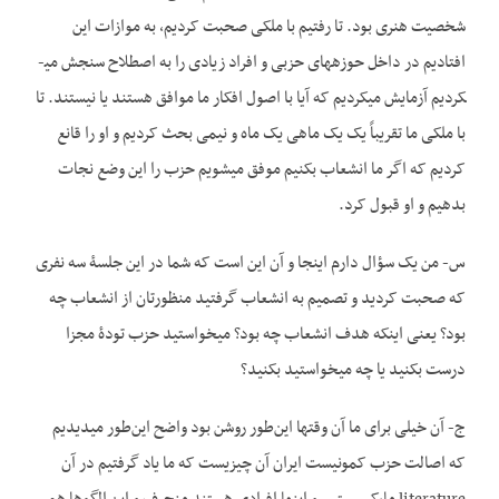
شخصیت هنری بود. تا رفتیم با ملکی صحبت کردیم، به موازات این
افتادیم در داخل حوزه­های حزبی و افراد زیادی را به اصطلاح سنجش می­
کردیم آزمایش می­کردیم که آیا با اصول افکار ما موافق هستند یا نیستند. تا
با ملکی ما تقریباً یک یک ماهی یک ماه و نیمی بحث کردیم و او را قانع
کردیم که اگر ما انشعاب بکنیم موفق می­شویم حزب را این وضع نجات
بدهیم و او قبول کرد.
س- من یک سؤال دارم اینجا و آن این است که شما در این جلسۀ سه نفری
که صحبت کردید و تصمیم به انشعاب گرفتید منظورتان از انشعاب چه
بود؟ یعنی اینکه هدف انشعاب چه بود؟ می­خواستید حزب تودۀ مجزا
درست بکنید یا چه می­خواستید بکنید؟
ج- آن خیلی برای ما آن وقت­ها این‌طور روشن بود واضح این‌طور می­دیدیم
که اصالت حزب کمونیست ایران آن چیزیست که ما یاد گرفتیم در آن