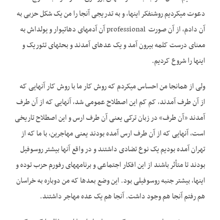
دعوت می­کردیم روشنفکر اینها، و به تدریجی آنجا را من یک شکل حزبی به
آن دادم، از آن صورت professional آن آدم­های دهاتی­وار و یولداش به
معنای درست کلمه بیرون آمد و یک عده­ای آمدند و بحث­های تئوریک و
اینها را شروع کردیم.
ولی از همان­جا من احساس می­کردم که روش کار ما با روش کار آنهایی که
از آن طرف آمدند، کم کم این اصطلاح عمومی شد، آن­هایی که از آن طرف
آمدند «آن طرف» در زبان ترکی یعنی آن طرف ارس و این اصطلاح تاریخی
است، آن­هایی که از آن طرف ارس آمده بودند یعنی مهاجرین، با ما که از
تهران آمده بودیم یک نوع تضادی داشتند و در واقع آنها بیشتر روسوفیل
بودند تا متأثر باشند از این افکار اجتماعی و برنامه­های رفورم حزب توده و
اینها، بیشتر جنبه روسوفیلی بود. این وضع بعدها که من دوباره به خراسان
هم رفتم آنجا هم وجود داشت. آنجا هم یک عده مهاجر داشتند.