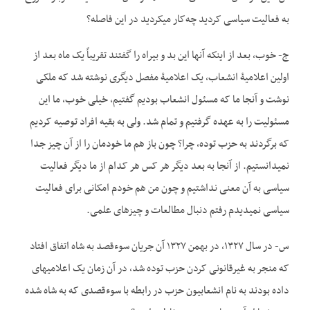
به فعالیت سیاسی کردید چه‌کار می­کردید در این فاصله؟
ج- خوب، بعد از اینکه آنها این بد و بیراه را گفتند تقریباً یک ماه بعد از
اولین اعلامیۀ انشعاب، یک اعلامیۀ مفصل دیگری نوشته شد که ملکی
نوشت و آنجا ما که مسئول انشعاب بودیم گفتیم، خیلی خوب، ما این
مسئولیت را به عهده گرفتیم و تمام شد. ولی به بقیه افراد توصیه کردیم
که برگردند به حزب توده، چرا؟ چون باز هم ما خودمان را از آن چیز جدا
نمی­دانستیم. از آنجا به بعد دیگر هر کس هر کدام از ما دیگر فعالیت
سیاسی به آن معنی نداشتیم و چون من هم خودم امکانی برای فعالیت
سیاسی نمی­دیدم رفتم دنبال مطالعات و چیزهای علمی.
س- در سال ۱۳۲۷، در بهمن ۱۳۲۷ آن جریان سوءقصد به شاه اتفاق افتاد
که منجر به غیرقانونی کردن حزب توده شد، در آن زمان یک اعلامیه­ای
داده بودند به نام انشعابیون حزب در رابطه با سوءقصدی که به شاه شده