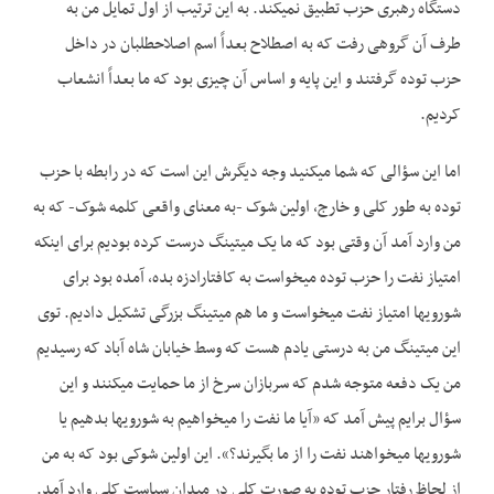
دستگاه رهبری حزب تطبیق نمی­کند. به این ترتیب از اول تمایل من به
طرف آن گروهی رفت که به اصطلاح بعداً اسم اصلاح­طلبان در داخل
حزب توده گرفتند و این پایه و اساس آن چیزی بود که ما بعداً انشعاب
کردیم.
اما این سؤالی که شما می­کنید وجه دیگرش این است که در رابطه با حزب
توده به طور کلی و خارج، اولین شوک -به معنای واقعی کلمه شوک- که به
من وارد آمد آن وقتی بود که ما یک میتینگ درست کرده بودیم برای اینکه
امتیاز نفت را حزب توده می­خواست به کافتارادزه بده، آمده بود برای
شوروی­ها امتیاز نفت می­خواست و ما هم میتینگ بزرگی تشکیل دادیم. توی
این میتینگ من به درستی یادم هست که وسط خیابان شاه آباد که رسیدیم
من یک دفعه متوجه شدم که سربازان سرخ از ما حمایت می­کنند و این
سؤال برایم پیش آمد که «آیا ما نفت را می­خواهیم به شوروی­ها بدهیم یا
شوروی­ها می­خواهند نفت را از ما بگیرند؟». این اولین شوکی بود که به من
از لحاظ رفتار حزب توده به صورت کلی در میدان سیاست کلی وارد آمد.