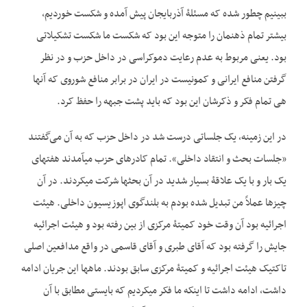
ببینیم چطور شده که مسئلۀ آذربایجان پیش آمده و شکست خوردیم،
بیشتر تمام ذهنمان را متوجه این بود که شکست ما شکست تشکیلاتی
بود. یعنی مربوط به عدم رعایت دموکراسی در داخل حزب و در نظر
گرفتن منافع ایرانی و کمونیست در ایران در برابر منافع شوروی که آنها
هی تمام فکر و ذکرشان این بود که باید پشت جبهه را حفظ کرد.
در این زمینه، یک جلساتی درست شد در داخل حزب که به آن می‌گفتند
«جلسات بحث و انتقاد داخلی». تمام کادرهای حزب می­آمدند هفته­ای
یک بار و با یک علاقۀ بسیار شدید در آن بحث­ها شرکت می­کردند. در آن
چیزها عملاً من تبدیل شده بودم به بلندگوی اپوزیسیون داخلی. هیئت
اجرائیه بود آن وقت خود کمیتۀ مرکزی از بین رفته بود و هیئت اجرائیه
جایش را گرفته بود که آقای طبری و آقای قاسمی در واقع مدافعین اصلی
تاکتیک هیئت اجرائیه و کمیتۀ مرکزی سابق بودند. ماه­ها این جریان ادامه
داشت، ادامه داشت تا اینکه ما فکر می­کردیم که بایستی مطابق با آن