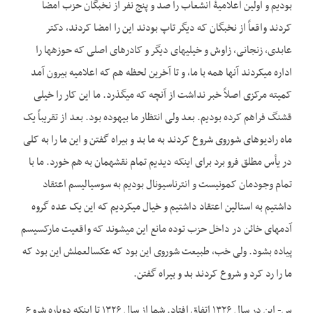
بودیم و اولین اعلامیۀ انشعاب را صد و پنج نفر از نخبگان حزب امضا
کردند واقعاً از نخبگان که دیگر تاپ بودند این را امضا کردند، دکتر
عابدی، زنجانی، زاوش و خیلی­های دیگر و کادرهای اصلی که حوزه­ها را
اداره می­کردند آن­ها همه با ما، و تا آخرین لحظه هم که اعلامیه بیرون آمد
کمیته مرکزی اصلاً خبر نداشت از آنچه که می­گذرد. ما این کار را خیلی
قشنگ فراهم کرده بودیم. بعد ولی انتظار ما بیهوده بود. بعد از تقریباً یک
ماه رادیوهای شوروی شروع کردند به ما بد و بیراه گفتن و این ما را به کلی
در یأس مطلق فرو برد برای این­که دیدیم تمام نقشه­مان به هم خورد. ما با
تمام وجودمان کمونیست و انترناسیونال بودیم به سوسیالیسم اعتقاد
داشتیم به استالین اعتقاد داشتیم و خیال می­کردیم که این یک عده گروه
آدم­های خائن در داخل حزب توده مانع این می­شوند که واقعیت مارکسیسم
پیاده بشود. ولی خب، طبیعت شوروی این بود که عکس­العملش این بود که
ما را رد کرد و شروع کردند بد و بیراه گفتن.
س- این در سال ۱۳۲۶ اتفاق افتاد. شما از سال ۱۳۲۶ تا اینکه دوباره شروع