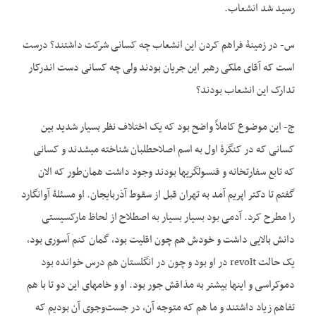
رسید شد انشعاب.
س- در زمینۀ فراهم کردن این انشعاب چه کسانی شرکت داشتند؟ درست
است که آقای ملکی رهبر این جریان بودند ولی چه کسانی دست اندرکار
تدارک این انشعاب بودند؟
ج- این موضوع کاملاً واضح بود که یک اختلاف نظر بسیار شدید بین
کسانی که در کنگرۀ اول به اسم اصلاح­طلبان شناخته می­شدند و کسانی
که تابع سفارتخانه و قنسولگری­ها بودند وجود داشت همان‌طور که الان
گفتم تا دکتر اپریم آمد به تهران قبل از سقوط آذربایجان. او مسئلۀ آوانگارد
را مطرح کرد. آدمی بود بسیار بسیار به اصطلاح از لحاظ مارکسیستی
دانش بالایی داشت و خودش هم چون اقلیت بود، گمان کنم آسوری بود،
یک حالت revolt در او بود و چون در انگلستان هم درس خوانده بود
دموکراسی و اینها بیشتر به مذاقش جور بود. او و خامه­ای این دو تا با هم
تفاهم زیاد داشتند و ما هم که متوجه آن، در جست‌وجوی آن بودیم که