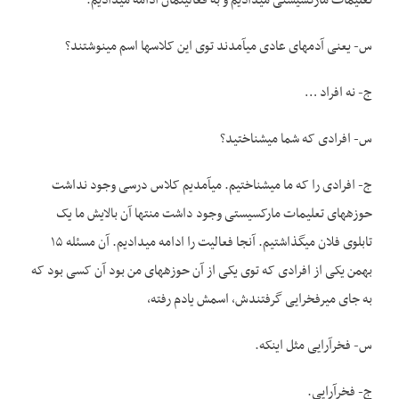
تعلیمات مارکسیستی می­دادیم و به فعالیتمان ادامه می­دادیم.
س- یعنی آدم­های عادی می­آمدند توی این کلاس­ها اسم می­نوشتند؟
ج- نه افراد …
س- افرادی که شما می­شناختید؟
ج- افرادی را که ما می­شناختیم. می­آمدیم کلاس درسی وجود نداشت
حوزه­های تعلیمات مارکسیستی وجود داشت منتها آن بالایش ما یک
تابلوی فلان می­گذاشتیم. آنجا فعالیت را ادامه می­دادیم. آن مسئله ۱۵
بهمن یکی از افرادی که توی یکی از آن حوزه­های من بود آن کسی بود که
به جای میرفخرایی گرفتندش، اسمش یادم رفته،
س- فخرآرایی مثل اینکه.
ج- فخرآرایی.