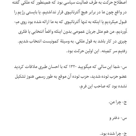
اصطلاح حرکت به طرف فعالیت سیاسی بود که همین­طور که ملکی گفته
در واقع چون ما در برابر هیچ آلترنانیوی قرار نداشتیم، یا بایستی رژیم را
قبول می­کردیم یا اینکه به تنها آلترناتیوی که به ما ارائه شده بود روی می­
آوردیم، من هم مثل جریان عمومی بدون اینکه واقعاً انتخابی یا فکری
چیزی در کار باشد به قول ملکی، به وسیلۀ کمونیست انتخاب شدیم.
رفتیم سر کمیته. این اولین حرکت بود.
س- شما این سالی که می­گویید ۱۳۲۰ که با احسان طبری ملاقات کردید
عضو حزب توده شدید، حزب توده آن موقع به طور رسمی هنوز تشکیل
نشده بود که صاحب این فرم،
ج- چرا من،
س- دفتر و
ج- چرا شده بود.