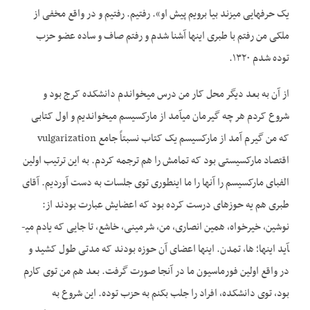
یک حرف­هایی می­زند بیا برویم پیش او». رفتیم. رفتیم و در واقع مخفی از
ملکی من رفتم با طبری اینها آشنا شدم و رفتم صاف و ساده عضو حزب
توده شدم ۱۳۲۰.
از آن به بعد دیگر محل کار من درس می­خواندم دانشکده کرج بود و
شروع کردم هر چه گیرمان می­آمد از مارکسیسم می­خواندیم و اول کتابی
که من گیرم آمد از مارکسیسم یک کتاب نسبتاً جامع vulgarization
اقتصاد مارکسیستی بود که تمامش را هم ترجمه کردم. به این ترتیب اولین
الفبای مارکسیسم را آنها را ما اینطوری توی جلسات به دست آوردیم. آقای
طبری هم یه حوزه­ای درست کرده بود که اعضایش عبارت بودند از:
نوشین، خیرخواه، همین انصاری، من، شرمینی، خاشع، تا جایی که یادم می­
آید اینها؛ ها، تمدن. اینها اعضای آن حوزه بودند که مدتی طول کشید و
در واقع اولین فورماسیون ما در آنجا صورت گرفت. بعد هم من توی کارم
بود، توی دانشکده، افراد را جلب بکنم به حزب توده. این شروع به