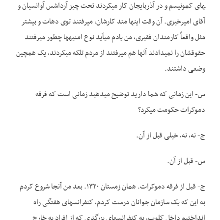
های کمونیسم و در آذربایجان کار می­کردند تحت چیز آرداشس آوانسیان و
آقای امیرخیزی. آن وقت اینها متد کارشان، می­رفتند توی دهات و بیشتر
مثل واقعاً کارمندان فقیری، من یادم می­آید نوع امنیه­ها چطور می­رفتند
حقوقشان را نمی­دادند آنها هم می­رفتند از مردم تلکه می­کردند، یک همچین
وضعی داشتند.
س- این زمانی که شما دارید توضیح می­دهید زمانی است که فرقه
دموکرات حکومت می­کرد؟
ج- نه، نه، خیلی قبل از آن.
س- قبل از آن.
ج- قبل از فرقه دموکرات. همان زمستان ۱۳۲۰. بعد من آنجا شروع کردم
به این که یک سازمان جوانان درست کردم، کنفرانس­های هفتگی راه
انداختیم داخل کلوب، به کنفرانس­های بزرگ­تری که از افراد به خارج