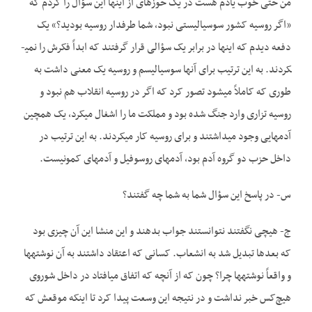
من حتی خوب یادم هست در یک حوزه­ای از اینها این سؤال را کردم که
«اگر روسیه کشور سوسیالیستی نبود، شما طرفدار روسیه بودید؟» یک
دفعه دیدم که اینها در برابر یک سؤالی قرار گرفتند که ابداً فکرش را نمی­
کردند. به این ترتیب برای آن­ها سوسیالیسم و روسیه یک معنی داشت به
طوری که کاملاً می­شود تصور کرد که اگر در روسیه انقلاب هم نبود و
روسیه تزاری وارد جنگ شده بود و مملکت ما را اشغال می­کرد، یک همچین
آدم­هایی وجود می­داشتند و برای روسیه کار می­کردند. به این ترتیب در
داخل حزب دو گروه آدم بود، آدم­های روسوفیل و آدم­های کمونیست.
س- در پاسخ این سؤال شما به شما چه گفتند؟
ج- هیچی نگفتند نتوانستند جواب بدهند و این منشا این آن چیزی بود
که بعدها تبدیل شد به انشعاب. کسانی که اعتقاد داشتند به آن نوشته­ها
و واقعاً نوشته­ها چرا؟ چون که از آن­چه که اتفاق می­افتاد در داخل شوروی
هیچ‌کس خبر نداشت و در نتیجه این وسعت پیدا کرد تا این­که موقعش که