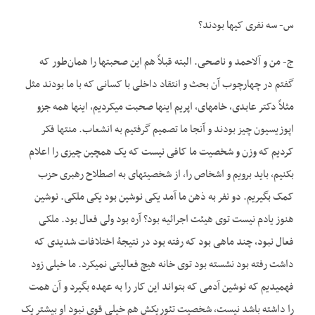
س- سه نفری کی­ها بودند؟
ج- من و آل­احمد و ناصحی. البته قبلاً هم این صحبت­ها را همان‌طور که
گفتم در چهارچوب آن بحث و انتقاد داخلی با کسانی که با ما بودند مثل
مثلاً دکتر عابدی، خامه­ای، اپریم اینها صحبت می­کردیم، اینها همه جزو
اپوزیسیون چیز بودند و آنجا ما تصمیم گرفتیم به انشعاب. منتها فکر
کردیم که وزن و شخصیت ما کافی نیست که یک همچین چیزی را اعلام
بکنیم، باید برویم و اشخاص را، از شخصیت­های به اصطلاح رهبری حزب
کمک بگیریم. دو نفر به ذهن ما آمد یکی نوشین بود یکی ملکی. نوشین
هنوز یادم نیست توی هیئت اجرائیه بود؟ آره بود ولی فعال بود. ملکی
فعال نبود، چند ماهی بود که رفته بود در نتیجۀ اختلافات شدیدی که
داشت رفته بود نشسته بود توی خانه هیچ فعالیتی نمی­کرد. ما خیلی زود
فهمیدیم که نوشین آدمی که بتواند این کار را به عهده بگیرد و آن همت
را داشته باشد نیست، شخصیت تئوریکش هم خیلی قوی نبود او بیشتر یک