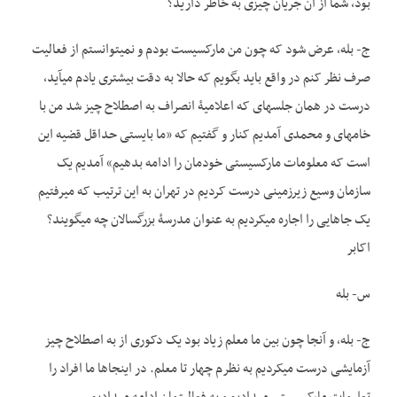
بود، شما از آن جریان چیزی به خاطر دارید؟
ج- بله، عرض شود که چون من مارکسیست بودم و نمی­توانستم از فعالیت
صرف نظر کنم در واقع باید بگویم که حالا به دقت بیشتری یادم می­آید،
درست در همان جلسه­ای که اعلامیۀ انصراف به اصطلاح چیز شد من با
خامه­ای و محمدی آمدیم کنار و گفتیم که «ما بایستی حداقل قضیه این
است که معلومات مارکسیستی خودمان را ادامه بدهیم» آمدیم یک
سازمان وسیع زیرزمینی درست کردیم در تهران به این ترتیب که می­­­رفتیم
یک جاهایی را اجاره می­کردیم به عنوان مدرسۀ بزرگسالان چه می­گویند؟
اکابر
س- بله
ج- بله، و آنجا چون بین ما معلم زیاد بود یک دکوری از به اصطلاح چیز
آزمایشی درست می­کردیم به نظرم چهار تا معلم. در اینجاها ما افراد را