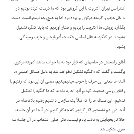
کنفرانس تهران اکثریت با این گروهی بود که ما درست کرده بودیم در
داخل حزب و کمیته مرکزی بو برده بود اما به هیچ‌وجه نمی­توانست دست
بگذارد رویش. ما اکثریت را بردیم و فشار آوردیم که باید کنگره تشکیل
بشود تا در کنگره به علل اساسی شکست آذربایجان و حزب رسیدگی
بشود.
آقای رادمنش در جلسه­ای که قرار بود به ما جواب بدهد کمیته مرکزی
برگشت و گفت که «کنگره تشکیل نخواهد شد به دلیل مسائل امنیتی».
البته ما معنی این حرف را خوب می­فهمیدیم، معنی آن این بود که رفتیم با
رفقای روسی صحبت کردیم آنها اجازه دادند که ما کنگره را تشکیل
ندهیم. این مسئله ما را که قبلاً یک سازمان داشتیم رفتیم بلافاصله در
آنجا دور هم نشستیم فکر کردیم که چه‌کار کنیم. در آنجا در آن جلسه،
حالا تاریخ­هایش به دقت یادم نیست، فکر اصلی انشعاب در آن جلسۀ سه
نفری تشکیل شد.