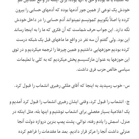
که اشتباه با ما بوده و حق با آنها بوده، برای اینکه در واقع استالین هم
خودش یک نوعی از همین جور آدم­ها بوده که آدم­های حسابی را بیرون
کرده یا اصلاً بگوییم کمونیسم نمی­تواند آدم حسابی را در داخل خودش
نگه دارد. این جواب حرف شماست که آن فکری که ما را به اینجا رساند
این بود. ولی گفتم آن سه نفر در واقع ما ماه­های قبل یک شبکه درست
کرده بودیم حوزه­هایی داشتیم و همین چیزها را ترجمه می­کردیم و در توی
این حوزه­ها به عنوان مارکسیسم پخش می­کردیم که به کلی با تعلیمات
سیاسی خالص حزب فرق داشت.
س- خوب رسیدید به اینجا که آقای ملکی رهبری انشعاب را قبول کرد.
ج- انشعاب را قبول کرد، وقتی ایشان رهبری انشعاب را قبول کرد آمدیم و
یک اعلامیۀ بسیار مفصلی برای انشعاب نوشتیم و اینها بله، مثل اینکه در
منزل، اسمش را یادم رفته، نوائی، پشت پمپ بنزین دروازه دولت آنجا
منزلی داشت آنجا را مرکز قرار دادیم. بعد ما مقدمات را فراهم کرده