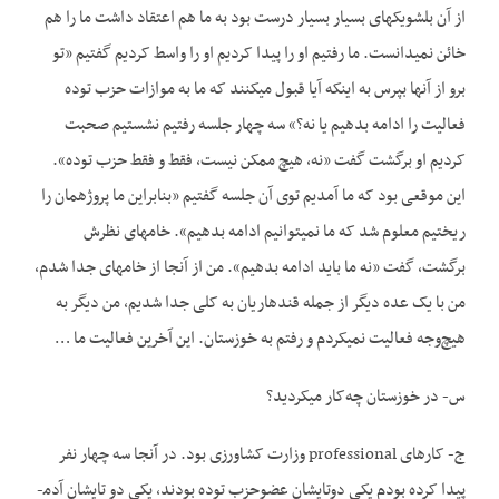
از آن بلشویک­های بسیار بسیار درست بود به ما هم اعتقاد داشت ما را هم
خائن نمی­دانست. ما رفتیم او را پیدا کردیم او را واسط کردیم گفتیم «تو
برو از آنها بپرس به اینکه آیا قبول می­کنند که ما به موازات حزب توده
فعالیت را ادامه بدهیم یا نه؟» سه چهار جلسه رفتیم نشستیم صحبت
کردیم او برگشت گفت «نه، هیچ ممکن نیست، فقط و فقط حزب توده».
این موقعی بود که ما آمدیم توی آن جلسه گفتیم «بنابراین ما پروژه­مان را
ریختیم معلوم شد که ما نمی­توانیم ادامه بدهیم». خامه­ای نظرش
برگشت، گفت «نه ما باید ادامه بدهیم». من از آنجا از خامه­­ای جدا شدم،
من با یک عده دیگر از جمله قندهاریان به کلی جدا شدیم، من دیگر به
هیچ‌وجه فعالیت نمی­کردم و رفتم به خوزستان. این آخرین فعالیت ما …
س- در خوزستان چه‌کار می­کردید؟
ج- کارهای professional وزارت کشاورزی بود. در آن­جا سه چهار نفر
پیدا کرده بودم یکی دوتایشان عضوحزب توده بودند، یکی دو تایشان آدم­