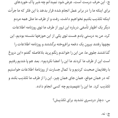
ج- این حرف درست است، عرض شود نمی­دانم چه شیر پاک خورده­ای
برای اینکه ما را در برابر عمل انجام شده قرار بدهد با این فکر که ما جرأت
اینکه تکذیب بکنیم نخواهیم داشت، رفت و از طرف ما مثل همه مردم
دیگر یک اظهار تأسفی درباره این ترور از طرف ما توی روزنامه اطلاعات
کرد، من به درستی یادم هست توی یکی از این حوزه­ها نشسته بودیم، این
بچه­ها رفتند بیرون یک دفعه برافروخته برگشتند و روزنامه اطلاعات را
گذاشتند جلوی ما، من این را خواندم رنگم پرید بلافاصله گفتم «این دروغ
است این از طرف ما کردند ما این را امضا نکردیم». بعد هم پا شدیم رفتیم
با رفقایمان صحبت کردیم و با کمال جسارت از روزنامۀ اطلاعات خواستیم
که در همان موقع، همان جای همان چیز، این را از طرف ما تکذیب بکند و
تکذیب کرد. ما این را نفهمیدیم چه کسی انجام داده.
س- دچار دردسری نشدید برای تکذیبش؟
ج- نه.