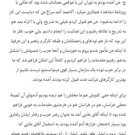
ج- من آمده بودم به تهران این با موقعی مصادف شده بود که ملکی با
روزنامۀ «شاهد» همکاری می­کرد. آل­احمد آمد سراغ من که «بایست این کار
را ادامه بدهیم». من هم قبول کردم خیلی به تدریج، ولی با اکراه بعد هم
به تدریج با علاقه رفتیم و این فعالیت را انجام دادیم. ولی خوب، فکر ما
این بود که باز هم توده­ای و زحمتکشان و طبقه کارگر و رنجبر و این حرف­ها.
تا اینکه من مأمور شدم بروم به خوزستان و آنجا حزب را شعبه­اش را تشکیل
بدهم، رفتیم مقدمات را فراهم کردیم و کاملاً این امکان فراهم شد که ما
در برابر حزب توده یک سازمان بسیار قوی می­توانستیم درست بکنیم از
بهترین کارگرهای شرکت نفت قبول کرده بودند آمده بودند.
برای اینکه حتی کلوبش هم ما محلش را هم دیده بودیم آدم­های آن کمیتۀ
محلی خراسان، هم در خراسان هم در خرمشهر مقدمات به خوبی فراهم
شده بود تا اینکه آقای بقایی آمد به عنوان رهبر حزب و رفتار ایشان رفتاری
بود بسیار ناهنجار، هزارها آدم آمده بودند به استفبال آقای بقایی که
ایشان برود برایشان نطق بکند. ایشان از راه رسیدند بلافاصله رفتند حمام