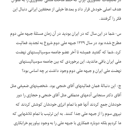
در تحقیقات کشاورزی ایران که حفظ ساخت سنتی کشاورزی را به عنوان
هدف اصلی خودش قرار داد و بعدها خیلی از محققین ایرانی دنبال این
فکر را گرفتند.
س- شما در این سال که در ایران بودید در آن زمان مسئلۀ جبهه ملی دوم
مطرح شده بود در سال ۱۳۳۹ جبهه ملی دوم شروع به تجدید فعالیت
کرد، شما که گفتید همیشه تا آخر عضو جامعه سوسیالیست­های نهضت
ملی ایران باقی ماندید، این برخوردی که بین جامعه سوسیالیست­های
نهضت ملی ایران و جبهه ملی دوم وجود داشت بر چه اساس بود؟
ج- این دنبالۀ همان فعالیت­های آقای خنجی بود. شخصیت­های ضعیفی مثل
آقای دکتر سنجابی آدم­های متملقی مثل آقای خنجی و حجازی را دور
خودشان جمع کردند آنها هم با تمام انرژی خودشان کوشش کردند که
نیروی سوم را از جبهه ملی جدا کنند. به این ترتیب با تمام تلاش­هایی که
ما کردیم بلکه دوباره همکاری با جبهه ملی را به وجود بیاوریم خرابکاری