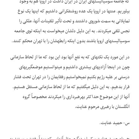
که جامعه سوسیالیست­های ایران در ایران داشت در اروپا هم به وجود
بیاوریم. منتها در اروپا یک عده روشنفکرانی داشتیم که اینها یک نوع
تمایلاتی به سمت شوروی داشتند و تحت تأثیر تلقینات آنها، ملکی را
نجس تلقی می­کردند. به این دلیل دلشان می­خواست به اینکه توی جامعه
سوسیالیست­های اروپا باشند بدون اینکه رابطه­شان را با تهران محکم کنند.
در این مورد یک نکته­ای که به نفع آنها بود این بود که ما از لحاظ سازمانی
چون در اینجا آزادی­های بیشتری داشتیم و می­توانستیم موضع­گیری­های
درستی بر علیه رژیم بکنیم نمی­خواستیم رفقایمان را در تهران تحت فشار
قرار بدهیم. به این دلیل می­گفتیم که ما از لحاظ سازمانی مستقل هستیم.
آنها از این موضوع حداکثر بهره­برداری را می­کردند مخصوصاً گروه
انگلستان با رهبری مرحوم عنایت،
س- حمید عنایت.