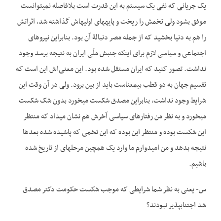
یک جریانی که نفی یک سیستم به این قدرت است بلافاصله نمی­توانست
موفق بشود ولی تخمش را ریخت و پایه­های اولیه­اش گذاشته شد، اثراتش
را هم به دنیا بخشید که از جمله مصر دنبالۀ آن بود. بنابراین نیروهای
اجتماعی و سیاسی لازم برای اینکه جنبش ملّی ایران به نتیجه برسد وجود
نداشت. تصور کنید که ایران مستقل شده بود. این معنی‌اش این است که
تقسیم جهان به دو قطب بی­معناست باید از بین برود. ولی در آن وقت این
شرایط وجود نداشت، بنابراین مصدق شکست می­خورد بدون شک شکست
می­خورد و به نظر من رفتارهای سیاسی آخرش هم نشان می­داد که منتظر
این شکست بوده و منتظر این بوده که این تخمی که پاشیده شده بعدها
نتیجه بدهد و من امیدوارم ما وارد یک همچین مرحله­ای از تاریخ شده
باشیم.
س- یعنی به نظر شما شرایطی که موجب شکست حکومت دکتر مصدق
شد اجتناب­­پذیر نبودند؟