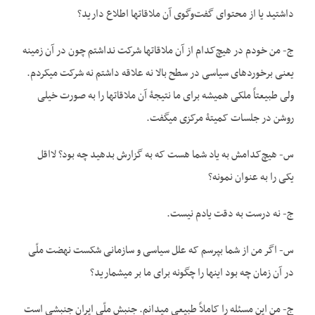
داشتید یا از محتوای گفت‌وگوی آن ملاقات­ها اطلاع دارید؟
ج- من خودم در هیچ‌کدام از آن ملاقات­ها شرکت نداشتم چون در آن زمینه
یعنی برخوردهای سیاسی در سطح بالا نه علاقه داشتم نه شرکت می­کردم.
ولی طبیعتاً ملکی همیشه برای ما نتیجۀ آن ملاقات­ها را به صورت خیلی
روشن در جلسات کمیتۀ مرکزی می­گفت.
س- هیچ‌کدامش به یاد شما هست که به گزارش بدهید چه بود؟ لااقل
یکی را به عنوان نمونه؟
ج- نه درست به دقت یادم نیست.
س- اگر من از شما بپرسم که علل سیاسی و سازمانی شکست نهضت ملّی
در آن زمان چه بود اینها را چگونه برای ما بر می­شمارید؟
ج- من این مسئله را کاملاً طبیعی می­دانم. جنبش ملّی ایران جنبشی است