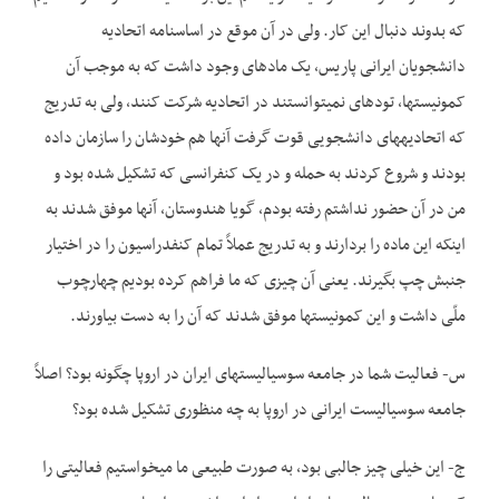
که بدوند دنبال این کار. ولی در آن موقع در اساسنامه اتحادیه
دانشجویان ایرانی پاریس، یک ماده­ای وجود داشت که به موجب آن
کمونیست­ها، توده­ای نمی­توانستند در اتحادیه شرکت کنند، ولی به تدریج
که اتحادیه­های دانشجویی قوت گرفت آنها هم خودشان را سازمان داده
بودند و شروع کردند به حمله و در یک کنفرانسی که تشکیل شده بود و
من در آن حضور نداشتم رفته بودم، گویا هندوستان، آنها موفق شدند به
اینکه این ماده را بردارند و به تدریج عملاً تمام کنفدراسیون را در اختیار
جنبش چپ بگیرند. یعنی آن چیزی که ما فراهم کرده بودیم چهارچوب
ملّی داشت و این کمونیست­ها موفق شدند که آن را به دست بیاورند.
س- فعالیت شما در جامعه سوسیالیست­های ایران در اروپا چگونه بود؟ اصلاً
جامعه سوسیالیست ایرانی در اروپا به چه منظوری تشکیل شده بود؟
ج- این خیلی چیز جالبی بود، به صورت طبیعی ما می­خواستیم فعالیتی را