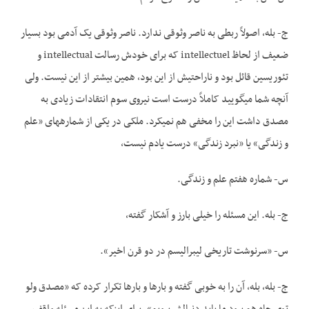
ج- بله، اصولاً ربطی به ناصر وثوقی ندارد. ناصر وثوقی یک آدمی بود بسیار
ضعیف از لحاظ intellectuel که برای خودش رسالت intellectual و
تئوریسین قائل بود و ناراحتیش از این بود، همین بیشتر از این نیست. ولی
آنچه شما می­گویید کاملاً درست است نیروی سوم انتقادات زیادی به
مصدق داشت این را مخفی هم نمی­کرد. ملکی در یکی از شماره­های «علم
و زندگی» یا «نبرد زندگی» درست یادم نیست،
س- شماره هفتم علم و زندگی.
ج- بله. این مسئله را خیلی بارز و آشکار گفته،
س- «سرنوشت تاریخی لیبرالیسم در دو قرن اخیر».
ج- بله، بله، آن را به خوبی گفته و بارها و بارها تکرار کرده که «مصدق ولو