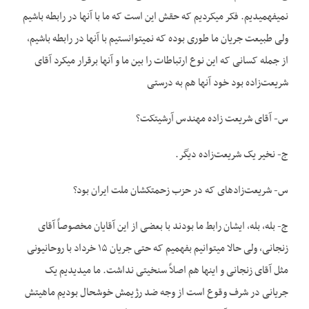
نمی­فهمیدیم. فکر می­کردیم که حقش این است که ما با آنها در رابطه باشیم
ولی طبیعت جریان ما طوری بوده که نمی­توانستیم با آنها در رابطه باشیم،
از جمله کسانی که این نوع ارتباطات را بین ما و آنها برقرار می­کرد آقای
شریعت‌زاده بود خود آنها هم به درستی
س- آقای شریعت زاده مهندس آرشیتکت؟
ج- نخیر یک شریعت‌زاده دیگر.
س- شریعت­‌زاده­ای که در حزب زحمتکشان ملت ایران بود؟
ج- بله، بله، ایشان رابط ما بودند با بعضی از این آقایان مخصوصاً آقای
زنجانی، ولی حالا می­توانیم بفهمیم که حتی جریان ۱۵ خرداد با روحانیونی
مثل آقای زنجانی و اینها هم اصلاً سنخیتی نداشت. ما می­دیدیم یک
جریانی در شرف وقوع است از وجه ضد رژیمش خوشحال بودیم ماهیتش