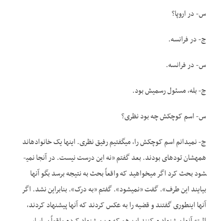
س- در اروپا؟
ج- در فرانسه.
س- در فرانسه.
ج- بله، مسئول رسمیش بود.
س- اسم کوچکش چه بود نظری؟
ج- نمی­دانم اسم کوچکش را، می­گفتیم رفیق نظری. این­ها یک خانواده­اند
همه­شان توده­ای بودند. بعد گفتم «نه این درست نیست. در آنجا نمی­
شود بحث کرد اگر می­خواهید که واقعاً بحث به نتیجه برسد بگو آنها
بیایند این طرف». گفت «نمی­شود». گفتم «به درک». بنابراین نشد. اگر
آنها اینطوری گفتند و قضیه را به عکس کردند که آنها پیشنهاد کردند،