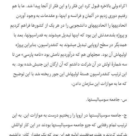
اکراه ولی بالاخره قبول کرد این فکر را و این فکر از آنجا پیدا شد. ما با هم
رفتیم دوری زدیم در آلمان و فرانسه و اینها، و مقدمات به وجود آوردن
اتحادیه­ها را اتحادیه­های دانشجویی را در هر یک از کشورها فراهم کردیم
و پروژه بلندمدتش این بود که اینها تبدیل می­شوند به فدراسیون­ها، بعد با
همدیگر در سطح اروپایی تبدیل می­شوند به کنفدراسیون، بنابراین پروژه
اولیه­اش آن بود. مجله­ای هم که درآوردیم نامش بود «نامه پارسی» من تا
سه شمارۀ اولش در آن شرکت داشتم که آن ارگان این جنبش شده بود. به
این ترتیب کنفدراسیون هستۀ اولیه­اش این جور ریخته شد با این توضیح
که ما به موازات این سازمان دادن،
س- جامعه سوسیالیست­ها.
ج- جامعه سوسیالیست­ها در اروپا را ریختیم درست به موازات این. به این
ترتیب تمام رفقایی که جزو جامعه سوسیالیست­ها بودند در این کار اوائلش
شرکت کردند و علت موفقیت اولیه هم این بود که یک مقدار کادر داشتیم