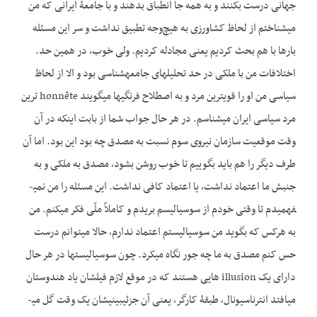
جهانی درست بکنند و به همه جا انطباق بدهند و با جامعۀ ایرانی که من
می­شناختم از لحاظ کشاورزی به هیچ‌وجه تطبیق نداشت و سر این مسئله
بارها با هم بحث کردیم یعنی مجادله کردیم. ولی خوب، در همین حد.
اختلافات من با ملکی در حد تحلیل­های جامعه­­شناسی بود و الا از لحاظ
سیاسی من او را قوی­ترین مرد و به اصطلاح فرنگی­ها می­گویند honnête ترین
مرد سیاسی ایران می­شناسم. در هر حال جواب شما از بابت اینکه در آن
وقت موقعیت سازمان نیروی سوم نسبت به مصدق چه بود این بود. اما آن
طرف دیگر را هم باید بگوییم تا خوب روشن بشود، مصدق به ملکی و به
جنبش ما اعتماد نداشت، یا اعتماد کافی نداشت. این مسئله را من نمی­
فهمیدم تا وقتی خودم از سوسیالیسم بریدم و کاملاً ملّی فکر می­کنم. من
به هرکس که بگوید من سوسیالیستم اعتماد ندارم، حالا می­توانم درست
حس کنم مصدق به ما چه جور نگاه می­کرد. چون سوسیالیست­ها در هر حال
دارای یک illusion هایی هستند که در موقع لازم فیلشان یاد هندوستان
می­افتد انترناسیونال، طبقۀ کارگر، یعنی آن جزئی­بینیشان یک وقت گل می­