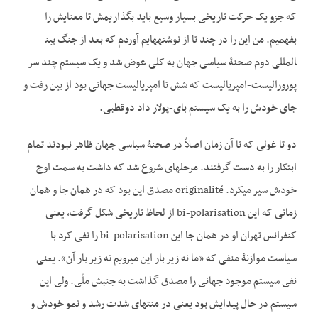
که جزو یک حرکت تاریخی بسیار وسیع باید بگذاریمش تا معنایش را
بفهمیم. من این را در چند تا از نوشته­هایم آوردم که بعد از جنگ بین­
المللی دوم صحنۀ سیاسی جهان به کلی عوض شد و یک سیستم چند سر
پورورالیست-امپریالیست که شش تا امپریالیست جهانی بود از بین رفت و
جای خودش را به یک سیستم بای-پولار داد دوقطبی.
دو تا غولی که تا آن زمان اصلاً در صحنۀ سیاسی جهان ظاهر نبودند تمام
ابتکار را به دست گرفتند. مرحله­ای شروع شد که داشت به سمت اوج
خودش سیر می­کرد. originalité مصدق این بود که در همان جا و همان
زمانی که این bi-polarisation از لحاظ تاریخی شکل گرفت، یعنی
کنفرانس تهران او در همان جا این bi-polarisation را نفی کرد با
سیاست موازنۀ منفی که «ما نه زیر بار این می­رویم نه زیر بار آن». یعنی
نفی سیستم موجود جهانی را مصدق گذاشت به جنبش ملّی. ولی این
سیستم در حال پیدایش بود یعنی در منتهای شدت رشد و نمو خودش و