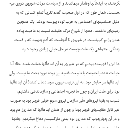
گرفتند، به ایده­آل­ها وفادار می­ماندند و از سیاست دولت شوروی دوری می­
جستند. همان طور که در اول صحبت گفتم تقریباً تمام کسانی که به
دلیل حساسیت­های اجتماعی به حزب توده پیوسته بودند، یک همچین
زمینه­ای داشتند. منتها از شروع درک حقیقت نسبت به ماهیت پیاده
شدن رژیم کمونیست در شوروی تا آنجاست که آدم بفهمد که واقعیت
زندگی اجتماعی یک ملت چیست مراحل خیلی زیادی وجود دارد.
ما این را فهمیده بودیم که در شوروی به آن ایده­آل­ها خیانت شده. حالا آیا
خیانت شده یا حقیقت یا طبیعت قضیه این بوده مورد بحث ما نیست، ولی
ایده­آل­ها سر جایش بود. به این ترتیب نیروی سوم دنبال کنندۀ آن ایده­آل­ها
بود برای ملت ایران و چون ما تجربه اجتماعی و سازمان­دهی داشتیم،
نسبت به بقیۀ نیروهای ملّی سازمان نیروی سوم خیلی قوی­تر بود به صورت
غیر قابل مقایسه­ای قوی­تر بود؛ و چون از همان ایده­آل­ها که مد روز هم بود
و در آن چهارچوب که مد روز بود یعنی مارکسیسم دفاع می­کردیم، جاذبۀ