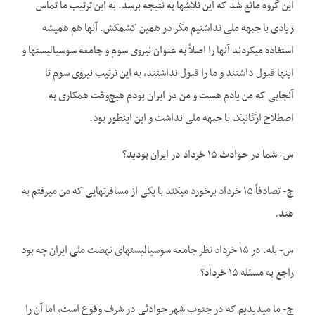
این گروه مانع شد که این تلاش­ها به نتیجه برسد. به این ترتیب ما تماس
زیادی با جبهه ملی نداشتیم مگر در همین کشمکش. آنها هم همیشه
استفاده می­کردند آنها را اصلاً به عنوان نیروی سوم و جامعه سوسیالیست­ها و
اینها قبول داشتند و ما را قبول نداشتند، به این ترتیب نیروی سوم تا
آنجایی که من یادم هست و من در ایران بودم هیچ‌وقت همکاری به
اصطلاح ارگانیک با جبهه ملی نداشت و این اینطور بود.
س- شما در حوادث ۱۵ خرداد در ایران بودید؟
ج- تصادفاً ۱۵ خرداد برخورد می­کند با یکی از مسافرت­هایی که من می­رفتم به
هند.
س- بله. در ۱۵ خرداد نظر جامعه سوسیالیست­های نهضت ملی ایران چه بود
راجع به مسئله ۱۵ خرداد؟
ج- ما می­دیدیم که در جنوب شهر حوادثی در شرف وقوع است، اما آن را