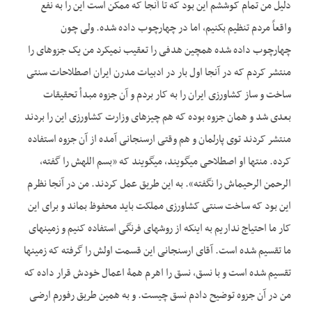
دلیل من تمام کوششم این بود که تا آنجا که ممکن است این را به نفع
واقعاً مردم تنظیم بکنیم، اما در چهارچوب داده شده. ولی چون
چهارچوب داده شده همچین هدفی را تعقیب نمی­کرد من یک جزوه­ای را
منتشر کردم که در آنجا اول بار در ادبیات مدرن ایران اصطلاحات سنتی
ساخت و ساز کشاورزی ایران را به کار بردم و آن جزوه مبدأ تحقیقات
بعدی شد و همان جزوه بوده که هم چیزهای وزارت کشاورزی این را بردند
منتشر کردند توی پارلمان و هم وقتی ارسنجانی آمده از آن جزوه استفاده
کرده. منتها او اصطلاحی می­گویند، می­گویند که «بسم الله­ش­ را گفته،
الرحمن الرحیم­اش را نگفته». به این طریق عمل کردند. من در آنجا نظرم
این بود که ساخت سنتی کشاورزی مملکت باید محفوظ بماند و برای این
کار ما احتیاج نداریم به اینکه از روش­های فرنگی استفاده کنیم و زمین­های
ما تقسیم شده است. آقای ارسنجانی این قسمت اولش را گرفته که زمین­ها
تقسیم شده است و با نسق، نسق را اهرم همۀ اعمال خودش قرار داده که
من در آن جزوه توضیح دادم نسق چیست. و به همین طریق رفورم ارضی