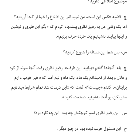
موضوع اطلاعی دارید؟
ج- قضیه عکس این است، من نمی­دانم این اطلاع را شما از کجا آوردید؟
اما یک وقتی من به رفیق نظری پیشنهاد کردم که «بگو این طبری و نوشین
و اینها بیایند بنشینیم یک خرده حرف بزنیم».
س- پس شما این مسئله را شروع کردید؟
ج- بله، آنجاها گفتم «بیایید این طرف». رفیق نظری رفت آنجا سونداژ کرد
و فلان و بعد از نمی­دانم یک ماه، یک ماه و نیم آمد که «خبر خوب دارم
برایتان». گفتم «چیست؟» گفت که «این درست شد تمام شرایط می­دهیم
سفر بکن برو آنجا بنشینید صحبت کنید».
س- این رفیق نظری اسم کوچکش چه بود، این چه‌کاره بود؟
ج- این مسئول حزب توده بود در چیز دیگر.