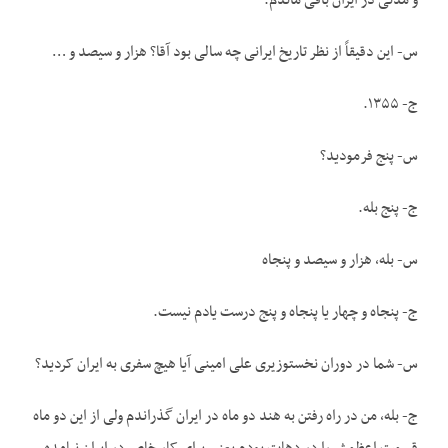
و مدتی در ایران باقی ماندم.
س- این دقیقاً از نظر تاریخ ایرانی چه سالی بود آقا؟ هزار و سیصد و …
ج- ۱۳۵۵.
س- پنج فرمودید؟
ج- پنج بله.
س- بله، هزار و سیصد و پنجاه
ج- پنجاه و چهار یا پنجاه و پنج درست یادم نیست.
س- شما در دوران نخست­وزیری علی امینی آیا هیچ سفری به ایران کردید؟
ج- بله، من در راه رفتن به هند دو ماه در ایران گذراندم ولی از این دو ماه