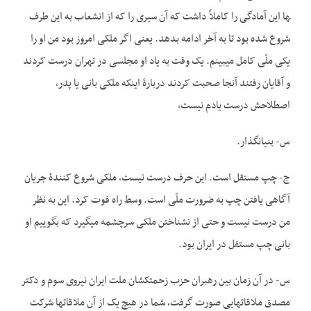
ها این آمادگی را کاملاً داشت که آن سیری را که از انشعاب به این طرف
شروع شده بود تا به آخر ادامه بدهد. یعنی اگر ملکی امروز بود من او را
یکی ملّی کامل می­بینم. یک وقت به یاد او مجلسی در تهران درست کردند
و آقایان رفتند آنجا صحبت کردند دربارۀ اینکه ملکی بانی یا پدر،
اصطلاحش درست یادم نیست،
س- بنیان­گذار.
ج- چپ مستقل است. این حرف درست نیست، ملکی شروع کنندۀ جریان
آگاهی یافتن چپ به ضرورت ملّی است. وسط راه فوت کرد. این به نظر
من درست نیست و حتی از نشناختن ملکی سرچشمه می­گیرد که بگوییم او
بانی چپ مستقل در ایران بود.
س- در آن زمان بین رهبران حزب زحمتکشان ملت ایران نیروی سوم و دکتر
مصدق ملاقات­هایی صورت گرفت، شما در هیچ یک از آن ملاقات­ها شرکت