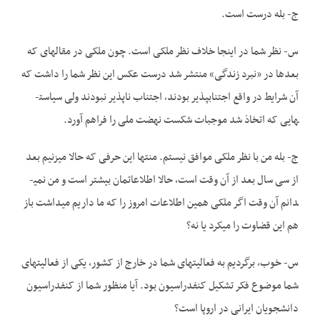
ج- بله درست است.
س- نظر شما در اینجا خلاف نظر ملکی است. چون ملکی در مقاله­ای که
بعدها در «نبرد زندگی» منتشر شد درست عکس این نظر شما را داشت که
آن شرایط در واقع اجتناب­پذیر بودند، اجتناب ناپذیر نبودند ولی سیاست­
هایی که اتخاذ شد موجبات شکست نهضت ملی را فراهم آورد.
ج- بله من با نظر ملکی موافق نیستم. منتها این حرفی که حالا می­زنیم بعد
از سی سال بعد از آن وقت است، حالا اطلاعاتمان بیشتر است و من نمی­
دانم آن وقت اگر ملکی همین اطلاعات امروز را که ما داریم می­داشت باز
هم این قضاوت را می­کرد یا نه؟
س- خوب، برگردیم به فعالیت­های شما در خارج از کشور، یکی از فعالیت­های
شما موضوع فکر تشکیل کنفدراسیون بود. آیا منظور شما از کنفدراسیون
دانشجویان ایرانی در اروپا است؟