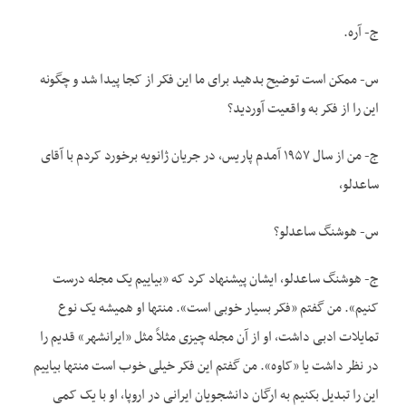
ج- آره.
س- ممکن است توضیح بدهید برای ما این فکر از کجا پیدا شد و چگونه
این را از فکر به واقعیت آوردید؟
ج- من از سال ۱۹۵۷ آمدم پاریس، در جریان ژانویه برخورد کردم با آقای
ساعدلو،
س- هوشنگ ساعدلو؟
ج- هوشنگ ساعدلو، ایشان پیشنهاد کرد که «بیاییم یک مجله درست
کنیم». من گفتم «فکر بسیار خوبی است». منتها او همیشه یک نوع
تمایلات ادبی داشت، او از آن مجله چیزی مثلاً مثل «ایرانشهر» قدیم را
در نظر داشت یا «کاوه». من گفتم این فکر خیلی خوب است منتها بیاییم
این را تبدیل بکنیم به ارگان دانشجویان ایرانی در اروپا، او با یک کمی