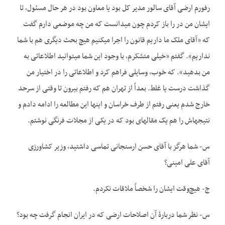
رفورم ارضی آقای سالور مدیر کل بود یا معاون بود در هر حال مسئول، تا
ایشان من در را باز کردم چون می­دانست که من چه موضعی دارم گفت
که «آقای ملک ما داریم قانون را اجرا می­کنیم هیچ بحث دیگری هم با شما
نداریم». گفتم «خیلی متشکرم، با وجود این شما می­توانید اطلاعاتی به
من بدهید». که خوب، وسایلی فراهم کرد و اطلاعاتی را در اختیار من
گذاشت درست یا غلط. بعداً از تهران هم که رفتم بیرون تا وقتی از سرحد
خارج شدم یعنی رفتم از طرف خراسان و اینها این مطالعه را ادامه دادم و
نتیجه­اش را هم یک مقاله­ای بود که در یکی از مجلات فرنگی نوشتم.
س- شما هرگز با آقای حسن ارسنجانی تماسی داشتید، وزیر کشاورزی
آقای علی امینی؟
ج- هیچ‌وقت ایشان را شخصاً ملاقات نکردم.
س- نظر شما دربارۀ آن اصلاحات ارضی که در ایران انجام گرفت چه بود؟