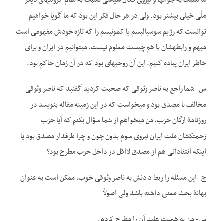
ما نسبت به جوان­ها و نیروی فعال سیاسی نسبت به تمام گروه­های دیگر
ملّی خیلی بیشتر بود. ولی در هر حال فکر این بود که ما گویا خواهیم
توانست که رژیم سوسیالیسم یا کمونیسم را که تازه خودش مفهومی است
مبهم و رابطه­شان با هم چیست معلوم نیست، می­توانیم در ایران و برای
خاطر ایران پیاده کنیم. این آن روحیه­ای بود که در آن زمان حاکم بود.
س- شما راجع به ناصر وثوقی که صحبت کردید گفتید که ناصر وثوقی
مخالف با مصدق بود و می­خواست که در این زمینه مقاله بنویسد در
روزنامۀ ارگان حزب، من می­خواهم از شما سؤال بکنم که آیا حزب
زحمتکشان ملت ایران نیروی سوم بدون چون و چرا طرفدار مصدق بود یا
اینکه انتقاداتی هم از مصدق لااقل در داخل حزب مطرح بود؟
ج- این مسئله را ربط دادنش به ناصر وثوقی خوب، ممکن است به عنوان
بهانۀ بحث معنی داشته باشد ولی اصولاً
س- من به همیت علت آن را مطرح کردم.