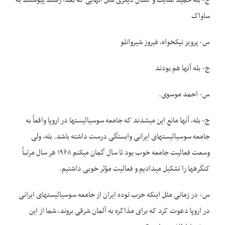
ج- بله حمید عنایت و کسان دیگری مثل آنهایی که بعداً رفتند پیوستند به
ساواک
س- پرویز نیکخواه، فیروز شیروانلو
ج- بله آنها هم بودند
س- احمد موسوی.
ج- بله، آنها مانع این می­شدند که جامعه سوسیالیست­ها در اروپا واقعاً به
جامعه سوسیالیست­های ایرانی وابستگی درست داشته باشد. بله، ولی
وسعت فعالیت­ جامعه خوب بود تا سال گمان می­کنم ۱۹۶۸ هر سال مرتباً
کنگره­ها را تشکیل می­دادیم و فعالیت مؤثر خوبی داشتیم.
س- در زمانی مثل اینکه حزب توده ایران از جامعه سوسیالیست­های ایرانی
در اروپا دعوت کرد که برای مذاکره به آلمان شرقی بروند، شما از این