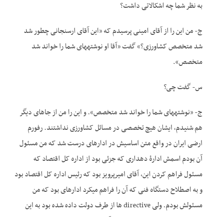
به نظر شما چه اشکالاتی داشت؟
ج- من این را از آقای امینی پرسیدم که «این آقای ارسنجانی چطور شد
شد متخصص کشاورزی؟» گفت «آقا او نوشته­های شما را خواند شد
متخصص».
س- گفت چی؟
ج- «نوشته­های شما را خواند شد متخصص». و این را من از جاهای دیگر
هم شنیدم، ایشان هیچ تخصصی در مسائل کشاورزی نداشتند. رفورم
ارضی ایران در واقع متن اساسیش در اداره­ای درست شد که من مسئول
آن بودم اسمش ادارۀ دهداری که جزئی بود از اداره کل اقتصاد که
مسئول فراهم کردن این، آقای امیرپرویز بود که رئیس اداره کل اقتصاد بود
و به اصطلاح دستگاه فنی که آن را فراهم می­کرد اداره­ای بود که من
مسئولش بودم. ولی directive ها از طرف دولت داده شده بود به این