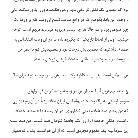
توی چاه هم برود ما باید دنبالش برویم». برای اینکه به این مسئله واقف
بود که مصدق یک نقش تاریخی مهم و شروع­کننده­ای را بازی می­کند، ولی
با وجود این باید بگوییم که در واقع سوسیالیسم آن وقت هم برای ما یک
چیز مبهمی بود و هم حالا هر چه بیشتر می­رویم می­بینیم مبهم است، توجه
می­کنید؟ ولی از لحاظ تاریخی که بگیریم بله، ما در آن وقت انتقاداتی به
مصدق داشتیم که بعضی­هایش درست بود و بعضی­هایش هم به نظر من
نادرست بود. خود من با ملکی اختلاف­نظرهای زیادی داشتم.
س- ممکن است اینها را بشکافید یک مقدارش را توضیح بدهید برای ما؟
ج- بله، مهم­ترین آنها به نظر من در زمینۀ پیاده کردن فرمول­های
سوسیالیستی به واقعیت جامعه­شناسی ایران مخصوصاً در آن زمینه­هایی
که من بیشتر می­­شناختم یعنی کشاورزی، در آن زمینه ما همیشه اختلاف
داشتیم. ملکی جامعۀ ایران را یک جامعۀ فئودال می­دانست. من می­دانستم
این فئودالیته یک مفهوم مجردی است که از آن خواستند یک دانه معیار