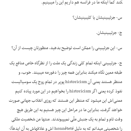
کند کما اینکه ما در فرانسه هم داریم این را می­بینیم.
س- جزئی­بینیشان یا کلی­بینیشان؟
ج- جزئی­بینیشان.
س- این جزئی­بینی را ممکن است توضیح بدهید، منظورتان چیست از آن؟
ج- جزئی­بینی اینکه تمام کلی زندگی یک ملت را از نظرگاه خاص منافع یک
طبقه معین نگاه می­کند بنابراین همه چیز را دفورمه می­بیند. خوب، و
منتظر هستند یعنی آن historicism پوپر در تمام روح یک سوسیالیست
نفوذ کرده یعنی اگر historicism را بخواهیم در این مورد پیاده کنیم
معنی‌اش این می­شود که منتظر این هستند که روزی انقلاب جهانی صورت
خواهد گرفت، بنابراین ما در مراحل این چیز هستیم به این طریق هیچ
وقت تام و تمام به یک جنبش ملّی نمی­پیوندند. منتها من شخصیت ملکی
را شخصیتی می­دانم که به دلیل honnêteté اش و علاقه­اش به آن ایده­آل­