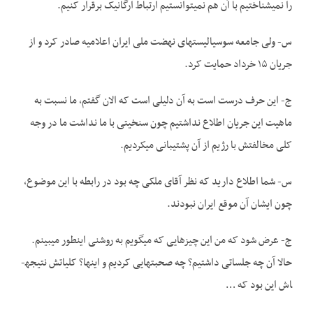
را نمی­شناختیم با آن هم نمی­توانستیم ارتباط ارگانیک برقرار کنیم.
س- ولی جامعه سوسیالیست­های نهضت ملی ایران اعلامیه صادر کرد و از
جریان ۱۵ خرداد حمایت کرد.
ج- این حرف درست است به آن دلیلی است که الان گفتم، ما نسبت به
ماهیت این جریان اطلاع نداشتیم چون سنخیتی با ما نداشت ما در وجه
کلی مخالفتش با رژیم از آن پشتیبانی می­کردیم.
س- شما اطلاع دارید که نظر آقای ملکی چه بود در رابطه با این موضوع،
چون ایشان آن موقع ایران نبودند.
ج- عرض شود که من این چیزهایی که می­گویم به روشنی اینطور می­بینم.
حالا آن چه جلساتی داشتیم؟ چه صحبت­هایی کردیم و اینها؟ کلیاتش نتیجه­
اش این بود که …