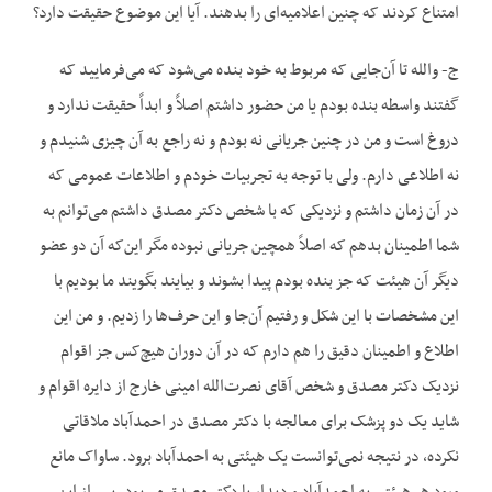
امتناع کردند که چنین اعلامیه‌ای را بدهند. آیا این موضوع حقیقت دارد؟
ج- والله تا آن‌جا‌یی که مربوط به خود بنده می‌شود که می‌فرمایید که
گفتند واسطه بنده بودم یا من حضور داشتم اصلاً و ابداً حقیقت ندارد و
دروغ است و من در چنین جریانی نه بودم و نه راجع به آن چیزی شنیدم و
نه اطلاعی دارم. ولی با توجه به تجربیات خودم و اطلاعات عمومی که
در آن زمان داشتم و نزدیکی که با شخص دکتر مصدق داشتم می‌توانم به
شما اطمینان بدهم که اصلاً همچین جریانی نبوده مگر این‌که آن دو عضو
دیگر آن هیئت که جز بنده بودم پیدا بشوند و بیایند بگویند ما بودیم با
این مشخصات با این شکل و رفتیم آن‌جا و این حرف‌ها را زدیم. و من این
اطلاع و اطمینان دقیق را هم دارم که در آن دوران هیچ‌کس جز اقوام
نزدیک دکتر مصدق و شخص آقای نصرت‌الله امینی خارج از دایره اقوام و
شاید یک دو پزشک برای معالجه با دکتر مصدق در احمدآباد ملاقاتی
نکرده، در نتیجه نمی‌توانست یک هیئتی به احمدآباد برود. ساواک مانع