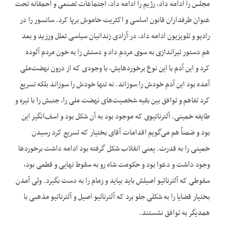
مجلس را ادامه داد، رژیم را ادامه داد، اجتماعات تصنعی و احمقانه تحت
عنوان طرفداران قانون اساسی و اکثریت خاموش برپا کرد. سانسور را در
رادیو و تلویزیون ادامه داد، در آزادی زندانیان سیاسی تعلل ورزید و بعد
هم دستور تیراندازی به سوی مردم داد و دستش را به خون مردم آلوده
کرد و این آدم با این نوع برخوردهایش، با وجودی که از درون نهضت‌ملی
آمده بود این آدم خودش را سوزاند. نه تنها خودش را سوزاند بلکه تسریع
کرد تفاهم و توافق بین بقیه شخصیت‌های نهضت ملی را، جنبش را با تیره و
طایفه خمینی. آلترناتیوی که موجود بود به آن شکل بود و اسف‌انگیز این
بود و ضمناً هم می‌گویم اقدامات آقای بختیار که تسریع کرد رسیدن
خمینی را به قدرت. یعنی انقلاب شکل گرفته بود ادامه داشت برخوردها
وجود داشت و دعوا بود و حکومت‌ شاه رو به سقوط نهایی و قطعی بود،
سقوطی که آلترناتیو اصیلش باید بیاید و زمام را به دست بگیرد. ولی آمدن
بختیار قضایا را به شکلی جلو برد که آلترناتیو اصیل و آلترناتیو مذهبی با
همدیگر به توافق نشستند.