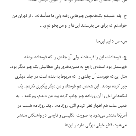
س- تمام اسنادی که آن‌ها منتشر کردند از همین قماش است.
ج- بله، شنیدم یک‌همچین چیزهایی رفته ولی ما متأسفانه… از تهران من
خواستم که برای من بفرستند این‌ها را و من بخوانم و…
س- من دارم این‌جا
ج- فرستادند، این را فرستادند ولی آن جلدی را که فرستاده بودند
فهرستش بود اسنادی راجع به متین‌دفتری ولی مطالبش یک چیز دیگر بود.
مثل این‌که فهرست آن جلدی را که مربوط به بنده است در جلد دیگری
چیز کرده بودند. این شخص هم فرستاد و من دیگر پیگیری نکردم. یک
تیکه‌هایی‌اش را آن روزنامه چیز چاپ کرده بود من دیدم، روزنامه… به
همین علت هم اظهار نظر کردم الان. روزنامه… یک روزنامه هست در
آمریکا منتشر می‌شود به صورت انگلیسی و فارسی در واشنگتن منتشر
می‌شود، قطع خیلی بزرگی دارد و این‌ها.