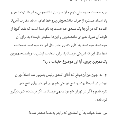
س- صحبت جبهه ملی دوم و آن سازمان دانشجویی و این‌ها کردید من را
یاد اسناد منتشره از طرف دانشجویان پیرو خط امام، اسناد سفارت آمریکا،
افتادم که در آن‌جا یک سندی هم هست به نام شما است که شما گویا از
طرف آن شورا، شورای دانشجویی و این‌ها تسلیتی فرستادید برای آن
سوءقصد سوءقصد به آقای کندی نخیر مثل این‌که سوءقصد نیست نه.
شما مثل این‌که تبریکی فرستادید برای انتخاب ایشان به ریاست‌جمهوری
یک‌همچین چیزی، آیا این موضوع حقیقت دارد؟
ج- نه، چون من آن‌موقع که آقای کندی رئیس جمهور شد اصلاً تهران
نبودم در آمریکا بودم و هیچ تبریکی هم برای این‌کار برای هیچ‌کس
نفرستادم و اگر در تهران هم بودم نمی‌فرستادم. اگر فرستاده کس دیگری
فرستاده.
س- شما خواندید آن اسنادی که راجع به شما منتشر شده؟