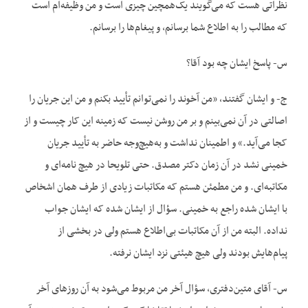
نظراتی هست که می‌گویند یک‌همچین چیزی است و من وظیفه‌ام است
که مطالب را به اطلاع شما برسانم، و پیغام‌ها را برسانم.
س- پاسخ ایشان چه بود آقا؟
ج- و ایشان گفتند، «من آخوند را نمی‌توانم تأیید بکنم و من این جریان را
اصالتی در آن نمی‌بینم و بر من روشن نیست که زمینه این کار چیست و از
کجا می‌آید.» و اطمینان نداشت و به‌هیچ‌وجه حاضر به تأیید جریان
خمینی نشد در آن زمان دکتر مصدق. حتی تلویحا در هیچ نامه‌ای و
مکاتبه‌ای. و من مطمئن هستم که مکاتبات زیادی از طرف همان اشخاص
با ایشان شده راجع به خمینی. سؤال از ایشان شده که ایشان جواب
نداده. البته من از آن مکاتبات بی‌اطلاع هستم ولی در بخشی از
پیام‌هایش بودند ولی هیچ هیئتی نزد ایشان نرفته.
س- آقای متین‌دفتری، سؤال آخر من مربوط می‌شود به آن روزهای آخر