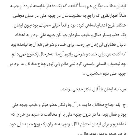
ایشان مطالب دیگری هم بعداً گفتند که یک مقدار شایسته نبوده از جمله
مثلاً اظهارنظری که راجع به عضویت‌شان در جبهه ملی در همان مجلس
هنگام طرح اعتبارنامه‌اش کرده بود واقعاً خیلی سخیف بود چون ایشان
یک عضو بسیار فعال و خوب سازمان جوانان جبهه ملی بود و به اعتقاد
دنبال قضایای آن زمان می‌رفت. برای خنده و شوخی هم آن‌جا نیامده بود
که گفت من برای خنده و شوخی رفتیم آن‌جا. به‌هرحال یک‌نوع نمی‌دانم
چه توصیف فلسفی بایستی کرد نمی‌دانم ولی توی جناح مخالف ما بود در
جبهه ملی دوم سلامتیان…
س- بله ایشان با آقای دکتر خنجی بودند.
ج- بله، جناح مخالف ما بود در آن‌جا ولیکن عضو مؤثر و خوب جبهه ملی
بود و فعال بود. ما در درون جبهه ملی با او مخالفت داشتیم در خارج که
نداشتیم و برای ایشان احترام قائل بودیم به عنوان یک زوج جبهه ملی دوم
با هم جبهه بودیم. به‌هرحال…