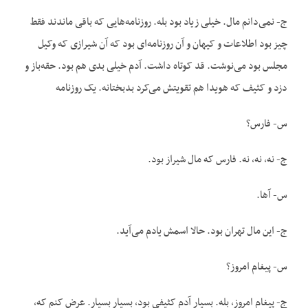
ج- نمی‌دانم مال. خیلی زیاد بود بله. روزنامه‌هایی که باقی ماندند فقط
چیز بود اطلاعات و کیهان و آن روزنامه‌ای بود که آن شیرازی که وکیل
مجلس بود می‌نوشت. قد کوتاه داشت. آدم خیلی بدی هم بود. حقه‌باز و
دزد و کثیف که هویدا هم تقویتش می‌کرد بدبختانه. یک روزنامه
س- فارس؟
ج- نه، نه، نه. فارس که مال شیراز بود.
س- آها.
ج- این مال تهران بود. حالا اسمش یادم می‌آید.
س- پیغام امروز؟
ج- پیغام امروز، بله. بسیار آدم کثیفی بود، بسیار بسیار. عرض کنم که،