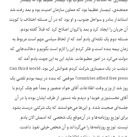
تیمساری که استاندار بنادر جنوب بود تیمسار عظیما بود نه تیمسار
معتضدی، تیمسار عظیما بود که معاون سازمان امنیت بود و بعد رفت شد
استاندار بنادر و سواحل جنوب، و او بود که در آن مسئله اختلاف با کویت
آن جریان را ایجاد کرد و بعد پاکروان اصلاح کرد که قبلاً گفته بودم.
مسئله دوم یک نکته‌ای یادم آمد که از لحاظ سیاسی مهم است مربوط به
زمان بیمه بنده است و فکر کردم این را لازم است بگویم و دخالت‌هایی که
دولت می‌کرد در امور مطبوعات. شاید این به این جهت یادم آمد که
دیشب در یک سمیناری شرکت کردم عنوانش این بود، Can third world
countries afford free press? موقعی که بنده در بیمه بودم تلفنی یک
روز شد از وزیر وقت اطلاعات آقای جواد منصور و بعداً هم چک کردم با
آقای نخست‌وزیر هویدا و دیدم بله دستور از طرف ایشان بوده یا در آن
جلسه‌ای صحبت شده. و این‌ها می‌خواستند که یک شرکتی درست بشود
برای توزیع روزنامه‌ها و در آن‌موقع یک شخصی که اسمش الان یادم
نیست، توزیع روزنامه‌ها را می‌گرداند و آن شخص خیلی نفوذ داشت،