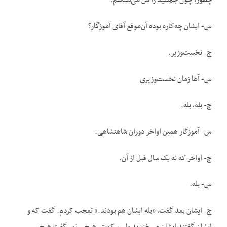
چطور؟ چون جمشید را من می‌شناسم.
س- ایشان چه‌کاره بوده آن‌موقع آقای آموزگار؟
ج- نخست‌وزیر.
س- آها زمان نخست‌وزیری
ج- بله، بله.
س- آموزگار همین اواخر دوران شاهنشاهی.
ج- اواخر که نه یک سال قبل از آن.
س- بله.
ج- ایشان بعد گفت، «بله ایشان هم بودند.» تعجب کردم. گفت که و