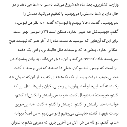
وزارت کشاورزی. بعد شاه هم شروع می‌کند دستی به شما می‌دهد و دو
حال دارد یا شما دستش را می‌بوسید یا تعظیم می‌کنید دستش را
نمی‌بوسید. گفت، «حالا ببوسم یا نبوسم؟» گفتم، «به نظر من نبوس.»
گفتم، «بوسیدنش هم عیبی ندارد. ممکن است (؟؟؟) نبوسی بهتر است.
برای این‌که آن‌هایی که نبوسیدند دست شاه را تا آخر عمر که نبوسند هیچ
اشکالی ندارد. بعضی‌ها که بوسیدند مثل عالیخانی، وقتی یک دفعه
نمی‌بوسد شاه remark می‌کند و این یادش می‌ماند. بنابراین پیشنهاد من
این است که نبوس. تعظیم کن. خیلی‌ها هستند که نمی‌بوسند.» گفت،
«خیلی خوب.» رفت و بعد از یک یک‌هفته‌ای که بعد از این‌که معرفی شد
یک هفته آمد این‌جا و آمد پهلوی من و خیلی نگران و این‌ها. مثل این که،
گفتم، «چیست؟» به‌هرحال گفت، «تو به من راستش را نگفتی؟» گفتم،
«والله به خدا راستش را گفتم. درستش را گفتم.» گفت، «نه این‌جوری
نیست هیچ.» گفت، «بایستی می‌رفتیم زانو می‌زدیم.» من اصلاً دیوانه
شدم. گفتم، «والله من هر، الان من آخرین باری که معرفی شدم به‌عنوان