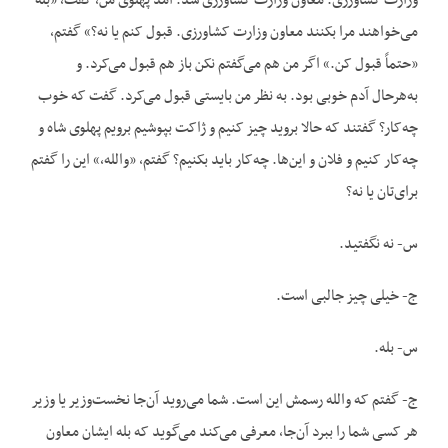
وزارت کشاورزی. معاون وزارت کشاورزی شد. آمد پهلوی من، گفت، «بله
می‌خواهند مرا بکنند معاون وزارت کشاورزی. قبول کنم یا نه؟» گفتم،
«حتماً قبول کن.» اگر من هم می‌گفتم نکن باز هم قبول می‌کرد. و
به‌هرحال آدم خوبی بود. به نظر من بایستی قبول می‌کرد. گفت که خوب
چه‌کار؟ گفتند که حالا بروید چیز کنیم و ژاکت بپوشیم برویم پهلوی شاه و
چه‌کار کنیم و فلان و این‌ها. چه‌کار باید بکنیم؟ گفتم، «والله،» این را گفتم
برای‌تان یا نه؟
س- نه نگفتید.
ج- خیلی چیز جالبی است.
س- بله.
ج- گفتم که والله رسمش این است. شما می‌روید آن‌جا نخست‌وزیر یا وزیر
هر کسی شما را ببرد آن‌جا، معرفی می‌کند می‌گوید که بله ایشان معاون