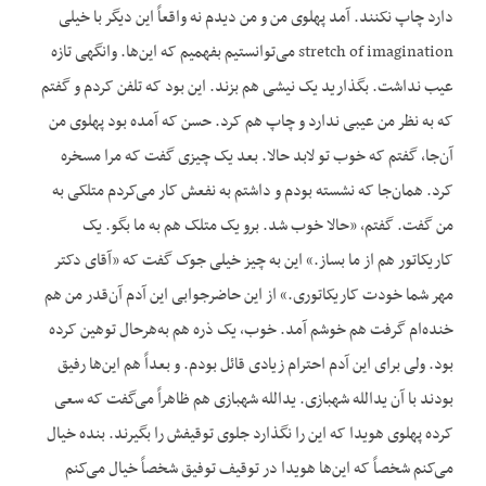
دارد چاپ نکنند. آمد پهلوی من و من دیدم نه واقعاً این دیگر با خیلی
stretch of imagination می‌توانستیم بفهمیم که این‌ها. وانگهی تازه
عیب نداشت. بگذارید یک نیشی هم بزند. این بود که تلفن کردم و گفتم
که به نظر من عیبی ندارد و چاپ هم کرد. حسن که آمده بود پهلوی من
آن‌جا، گفتم که خوب تو لابد حالا. بعد یک چیزی گفت که مرا مسخره
کرد. همان‌جا که نشسته بودم و داشتم به نفعش کار می‌کردم متلکی به
من گفت. گفتم، «حالا خوب شد. برو یک متلک هم به ما بگو. یک
کاریکاتور هم از ما بساز.» این به چیز خیلی جوک گفت که «آقای دکتر
مهر شما خودت کاریکاتوری.» از این حاضرجوابی این آدم آن‌قدر من هم
خنده‌ام گرفت هم خوشم آمد. خوب، یک ذره هم به‌هرحال توهین کرده
بود. ولی برای این آدم احترام زیادی قائل بودم. و بعداً هم این‌ها رفیق
بودند با آن یدالله شهبازی. یدالله شهبازی هم ظاهراً می‌گفت که سعی
کرده پهلوی هویدا که این را نگذارد جلوی توقیفش را بگیرند. بنده خیال
می‌کنم شخصاً که این‌ها هویدا در توقیف توفیق شخصاً خیال می‌کنم