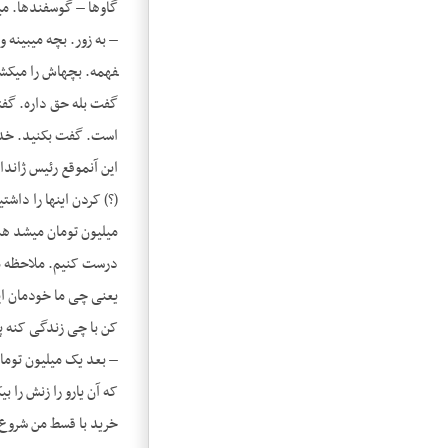
فهمه. بچه­اش را می­کشه
است. گفت بکنید. خدا
این آن­موقع رئیس ژاند