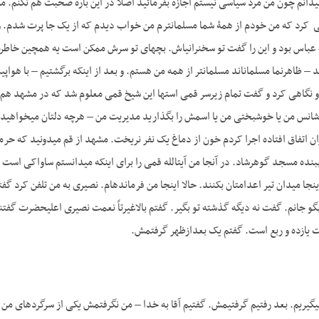
­دانم چون من مرد سیاسی نیستم اجازه بفرمائید اصلاً در این باره صحبت هم نکنم. من 
رد که من خودم از همۀ شما مسلمان­ترم من خواب دیدم که از یک جا پرت شدم. وس
این ملاها دروغ می­گویند – ظاهرنما مسلمان­
گاهی کرد و گفت تمام زیرسر قمی است­ها این شیخ قمی معلوم شد که در مشهد هم یک
یران اتفاق افتاده اجرا کردم خون از دماغ یک نفر نریخت. مشهد از قم می­دونید 
مجبور شد به مسلسل ببنده مسجد گوهرشاد. در آن
اعدام! خودم می­دهم این‎جا میدان تیر اعدام­تان بکنند. حالا این‎جا م
 بگو جانم. گفت نه دیگه گذشته تو بگیر. گفتم بالاغیرتاً نعمت نصیری اعلی‏حضرت گ
ازده و ربع است. گفتم یک بعدازظهر گرفتمش.
 می­گیریم. بعد رفتیم گرفتیمش. گفتیم آقا به خدا – من نگرفتمش یکی از سرگردهای من 