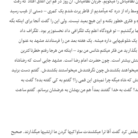
نظامی­اش را می­گویم. جریان نظامی­اش. آن روز در قم این اتفاق افتاد که رفت
ط راه از دره که می­آمدیم از قاطر پرت شدم یک کمری – دستی از غیب رسید
کمر مرا گرفت حضرت عباس بود و این را گفت تو سخنرانی‎اش. بچه­ای تو سرش ممکن است یه همچین خاطره و فکری خطور بکنه و این هیچ بعید نیست. ولی این را گفت آن‎جا برای این‎که بگه
اند مسلمان­تر از همه من هستم. و بعد از این‎که برگشتیم – با هواپیما برگشتیم – تو فرودگاه اعلم یک تلگرافی داد نخست­وزیر بود. تلگراف داد
 شلوغی­هایی داره میشه. یک هفته بعد من را فرستادند مشهد به عنوان
فرمانده لشکر مشهد. شانس من یا خوشبختی من یا اسمش را بگذارید مدیریت من – هرچه دلتان می­خواهید بگذارید من فکر می­کنم شانس من بود – این‎که من هرجا رفتم خطرناک­ترین
که حرمتش بیشتر است. چون حضرت امام رضا است. مشهد جایی است که رضاشاه
‎جا من آیت­الله قمی را برای این‎که می­دانستم ساواکی است می­خواهند بکشندش چون نگرفتندش می­خواستند بکشندش. گفتم دست بزنید
ن فرمانده­ام. نصیری به من تلفن کرد گفتش که شاه می­گه چرا نمی­دی این قمی را؟ گفتم به کی گفته بده؟ گفت به
فتند؟ گفت به خدا گفتند بعداً هم من بهشان به عرضشان برسانم. گفتم ساعت
بغلش کرد گفت آقا ترا می­کشندت ساواکی­ها گردن ما ارتشی­ها می­گذارند. صحیح