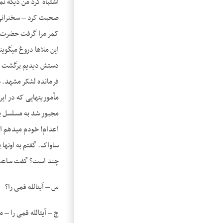
اشتباه کرد من دیگه نمی
صحبت کرد – سخنرانی ک
دستش دیدیم برگشت و ن
مأموریت­هایی که در ا
ساواک. گفتم به اون­ها
چند است؟ گفت ساعت ی
س – آیت­الله قمی را؟
ج – آیت­الله قمی را –