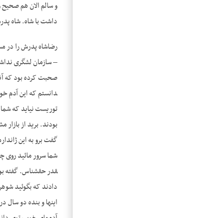
و سالم الان هم صحیح و
داشت با شاه. شاه پد
رضاشاه پدرش را در مس
قدر حق­شناس. گفته بود
دادند که بگوئید شوهرت
این‎‎ها و بنده دو س