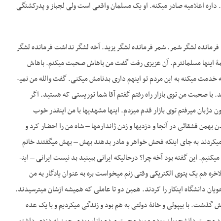
. داره اعلامیه صادر می­کنه. او یک مسلمان واقعی است ولی لجباز و پدرکشتگی
فرمانده لشگر شمر. شمر فرمانده لشگر یزید. آخه لشگر نداشت فرمانده لشگر
– سازمان لشگری نداشتند که من به سپهبد امیر عزیزی رفتم گفتم آقا حالا من شمر شدم؟ من که خودم از همۀ این‎‎ها مسلمان­ترم. آن عزیزی رفت گفت من باهاش صحبت می­کنم. باهاش
صحبت کرده بود که آقا تو یک افسر تحصیلکرده – پاک­دامن برای مشهد (؟) داره درست می­کنه داره کار می­کنه خدمت می­کنه به این مردم تو این­هم داری بدنامش می­کنی. گفت والله من نمی­
قمی در آن‎جا. در آن‎جا آقا خون از دماغ یک نفر نیامد. با صحبت من توی بازار راه رفتم گفتم آقا شما توریستی که هستید. اگر
توریست نیاید که شما می­مانه بازارتان. در دکان‎ها را باز کنید – ببینید من این‎جا بدون سرباز – بدون سرباز بدون دژبان می­رفتم توی بازار قدم می­زدم. این‎‎ها مشهدی­ها با من این­قدر خوب
بودند. برید از بازار مشهد بپرسید. به­طوری­که وقتی من رفتم یک هفته زودتر مأمور شدم به شیراز به علت آمدن بهمن قشقائی در آن‎جا و دزدی­ها و زدن ژاندارم­ها – شاه من را احضار کرد و
گفت برو به این ژاندارمری کثافت­کاری می­کنه من را فرستاد آن‎جا. یک هفته بعد زنم آن‎جا بود هر روز بهش تلفن می­کردند به جای این‎که فحش خواهر و مادر بدهند بهش – بهش می­گفتند خانم
شما سرور مائید روی چشم ما جا دارید. از شیرمرغ و جان آدمیزاد هرچی بخواهید بما بگویید ما برایتان تهیه می­کنیم. این گفته بود آخه چرا؟ درحالی­که ایرانی ببینید بد نیست ایرانی – این­
خره هم یک پتوی الکتریکی وقتی زنم می­خواست بره به عنوان یادگار به من
یان دانشگاه این­کار را کردند. همین دو تا عاملی که همیشه ازشان می­ترسیدند.
 گذشت. با بی­پولی و خانۀ دولتی به هم بود و زندگی می­کردیم و با یک عده