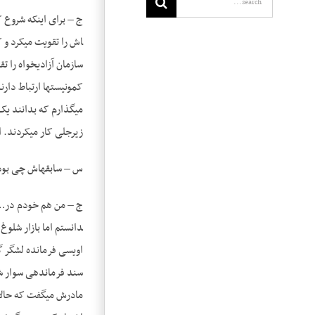
کمونیست­ها ارتباط دار
زیرجلی کار می­کردند. این‎‎ها مطمئناً یک سیاست­هایی خارجی دست راستی یا سیاست نفتی بود یا سیاست­های دست راستی بود. حالا چه هدفی داشتند ا
س – سابقه­اش چی بود؟
دانستم اما بازار شلوغ
مادرش می­گفت که حالا