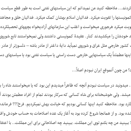
ند خودشان را می­کشیدند کنار. عقیدۀ کمونیستی داشتند ولی نمی­خواستند تابع شوروی 
ز این سیاست…
 من چون آن­موقع ایران نبودم اصلاً…
 می­شد. ولی خوشبختانه برای شاه کسانی که سرکار بودند تمام از افراد مطمئن بودند آ
اویسی فرمانده لشگر گارد بود. ملاحظه کنید این‎‎ها کسانی بودیم که خیانت بهش
 ببینید من چه بکنم توی این مملکت. ببینید چه اصلاحاتی برای این مملکت.. با اع