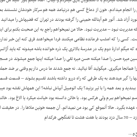
اه صحبت می­کردم با دانشجویان بازی می­کردم والیبال. اصلاً می­گم باور کنید من 
ام را انجام می­دادم. خون از دماغ کسی هم درنیامد همه هم سرکار خودشان نشستند بعد
د آزاد شد. آن­ور هم آیت­الله خمینی را گرفته بودند در تهران که قضیه­اش را می­دا
داشته باشی جلویشان را همان‎جا می­گیری. می­گوئید آقا نیائید. نه جمع شدند ما درس داریم وق
سم نمی­خواهم ببرم ولی هرکس بود. یا خائن دانسته بود خیانت می­کرد یا الاغ بود.
فنگ­چی هرکدام
ح و…