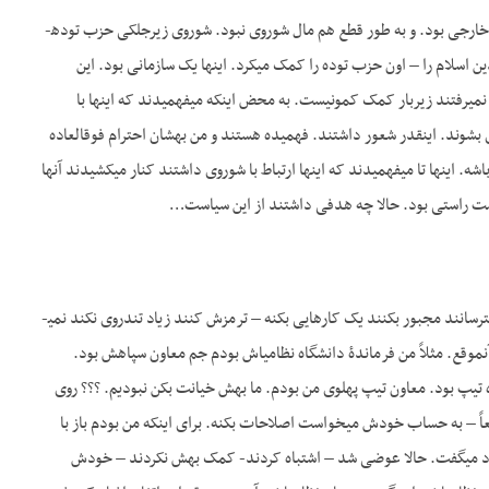
ج – برای این‎که شروع کردند… ملاحظه کنید من نمی­دانم که این سیاست­های نفتی است به طور قطع سیاست خارجی بود. و به طور قطع هم مال شوروی نبود. شوروی زیرجلکی حزب توده­
اش را تقویت می­کرد و کمونیست­ها را تقویت می­کرد. فدائیان اسلام بهشان کمک می­کرد. فدائیان خلق و مجاهدین اسلام را – اون حزب توده را کمک می­کرد. این‎‎ها یک سازمانی بود. این
سازمان آزادی­خواه را تقویت می­کرد هرجوری می­خواست و اغلب این سازمان‎های آزادی­خواه بچه­های تحصیل‎کرده نمی­رفتند زیربار کمک کمونیست. به محض این‎که می­فهمیدند که این‎‎ها با
بشوند. این­قدر شعور داشتند. فهمیده هستند و من بهشان احترام فوق­العاده
می­گذارم که بدانند یک کشور خارجی مثل عراق و شوروی نمی­آید دایۀ داغتر از مادر باشه – دلسوزتر از مادر باشه. این‎‎ها تا می­فهمیدند که این‎‎ها ارتباط با شوروی داشتند کنار می­کشیدند آن‎ها
ج – من هم خودم در… می­دونید در سیاست نبودم آنچه که ظاهراً می­دیدم این بود که یا می­خواستند شاه را بترسانند مجبور بکنند یک کارهایی بکنه – ترمزش کنند زیاد تندروی نکند نمی­
ن­موقع. مثلاً من فرماندۀ دانشگاه نظامی­اش بودم جم معاون سپاهش بود.
 نمی­کردیم. فرخ؟؟؟ فرمانده تیپ بود. معاون تیپ پهلوی من بودم. ما بهش خیانت بکن نبودیم. ؟؟؟ روی
سند فرماندهی سوار شده بود. و از همان‎جا شروع کرده بود به آغاز یک عده اصلاحات به حساب خودش واقعاً – به حساب خودش می­خواست اصلاحات بکنه. برای این‎که من بودم باز با
تقاد می­گفت. حالا عوضی شد – اشتباه کردند- کمک بهش نکردند – خودش