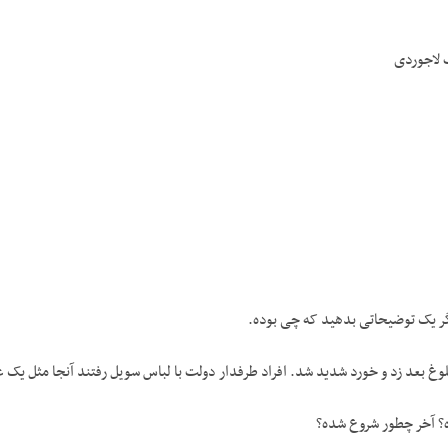
 لاجوردی
ر یک توضیحاتی بدهید که چی بوده.
دید شد. افراد طرف­دار دولت با لباس سویل رفتند آن‎جا مثل یک عده اوباش ریختند سر ملاها – آخوندها را شروع کردند کتک زدن…
 آخر چطور شروع شده؟