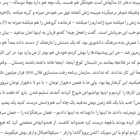
گاوها – گوسفندها. می­بینه دختر 17 ساله‎اش است خوشگل هم هست. یک بچه هم داره بچۀ
 زنش را می­کشه میره ژاندارم را می­کشه – فرمانده گروهش را هم می­کشه می­زنه به (؟) ب
گفت بله حق داره. گفتم خب این جریانش اس
 عمرش بده سرهنگ دانشوری بود که یک دستش را نارنجک از دست داده بعداً هم شد
ارمری شد – من این پیشنهادها را بهش کردم خودش هم بهتر از من وارد بود در این کا
درست کنیم. ملاحظه می­کنید این گ
یعنی چی ما خودمان این کارها را کردیم و این‎‎ها یواش­یواش شروع کردند آمدند تسلی
– بعد یک میلیون تومان دومرتبه دادن