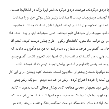
 – دشتی – دشتی و مسیح. دو تا آدمی بودند که – دشتی خطرناک­تر از مسیح – که با بیست تا تفنگ­چی این‎‎ها دزدی می­کردند. می­رفتند دزدی می­کردند شش تیرۀ بزرگ در قشقائی­ها هست.
ا گوسفند می­دزدیدند بیست تا می­دادند رئیس شش بلوکی حق او را می­دادند
توی منطقه این‎‎ها می­رفتند توی کوه­ها قایم می­شدند و کوه­های شیراز هم غارهایی دارد که توش دریاچه است که هنوز اسکورسیون عده­ای نرفتند این‎‎ها را فاش کنند که چندتا. کوهنورد
نرفتند ببینند چه جاهایی است. می­روند توی یک چاه بعد زیرش آب هست زندگی هست برنج هست آرد هست آن‎جا می­روند برای خودشان قایم می­کنند. کسی نمی­تواند این‎‎ها را پیدا کند. شاه
 رئیس ژاندارمری است و این خراب. ملالغتی. کاغذهای رنگی – طرح جنگی درست کرده. گفتم آقا
جاست. گفتم پس مرحمت شما زیاد بنده رفتم. به من هم مأموریت دادند که
سرپرستی بکنم – نظارت بکنم. کار کار ژاندارمری است برای این‎که نمی­خواستند ارتش توی این کار دخالت بکنه. ولی به من گفتند تو مراقب باش که این‎‎ها زیاد کج­روی نکنند. گفتم چشم.
آن‎ها هم به حرف من گوش نمی­دادند. این خودشیرینی­های ایرانی. هرچی ما می­گفتیم چپ می­زدند. حتی اویسی بعد شد رئیس ژاندارمری آمد من برایش توجیه کردم که آقا نمیشه. آنتی­
ه دولتی­ها نفعشان بیشتر از انقلابیون است. خدمت کنید بهشان. برای این کار
این کلمه را خودم اختراع کردم. ارتش در خدمت مردم – سویک ارتش یعنی
وقتی دید بچه­ها را مجانی معالجه کنه. بهشان مجانی کتاب بدهید – کاغذ
بدهید باهاشان بنویسند. مجانی دامپزشک بفرستید. ده‎هزار تومان من خودم از باشگاه افسرانم پس­انداز داشتم دارو و دوا خریدم با یک عده فرستادم و این‎‎ها اثر می­کند. وقتی این دید که
درجۀ یک خطی – گروهبان سه آمده توی یک چادری یکی از این نیمچه خان‎ها که بهش یک ابلاغیه صادر کنه می­گه کجاست؟ میگه سرهنگ رفته به مزرعه. رفته سر