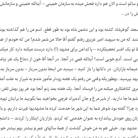
 سالم است و الان هم داره فحش می­ده به سازمان خمینی – آیت­الله خمینی و سازمانش
رش را در…
جد گوهرشاد کشته بود و این دشمن شاه بود به طور قطع. اسم من را هم گذاشته بود 
دانستم که این آدم خوبی است. آدم خوبی است؟ آیت­الله 
 چرا؟ گفته بود شوهر شما به این شهر ما خدمت کرده ما مشهدی­ها غیرت داریم. و بالا
ان روی خودش بیاندازه به عنوان خدمتی که کردم. بازاریان این­کار را کردند – دانشجو
ال در مشهد بود. خیلی هم به من خوش گذشت از همۀ سال­های عمرم بیشتر بهم بیشتر خوش