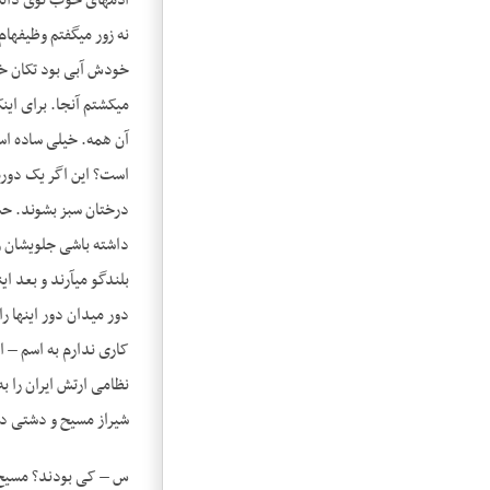
آدم­های خوب توی دانشگ
نه زور می­گفتم وظیفه­
خودش آبی بود تکان خور
کاری ندارم به اسم – ا
شیراز مسیح و دشتی دزد – 20 سال دزد بودند با هفت هشت تا ت
س – کی بودند؟ مسی