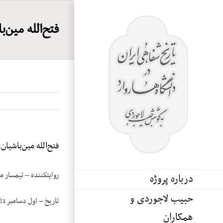
Ski
t
فتح‌الله مین‌با
conten
فتح‌الله مین‌باشیان، 
روایت­کننده – تیمسار می
درباره پروژه
حبیب لاجوردی و
تاریخ – اول دسامبر 1981
همکاران