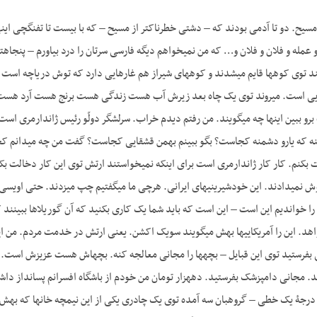
ج
مله و فلان و فلان و… که من نمی­خواهم دیگه فارسی سرتان را درد بیاورم – پنجاه­ت
من را احضار کرد گفت برو ببین این‎‎ها چه می­گویند. من رفتم دیدم خراب. سرلشگر دولّو
ینه که یارو دشمنه کجاست؟ بگو ببینم بهمن قشقایی کجاست؟ گفت من چه می­دانم ک
ا خواندیم این است – این است که باید شما یک کاری بکنید که آن گوریلاها ببینند ک
د. این را آمریکایی­ها بهش می­گویند سویک اکشن. یعنی ارتش در خدمت مردم. من 
بفرستید توی این قبایل – بچه­ها را مجانی معالجه کنه. بچه­اش هست عزیزش است. 
قدیم یک ژاندارمری با 