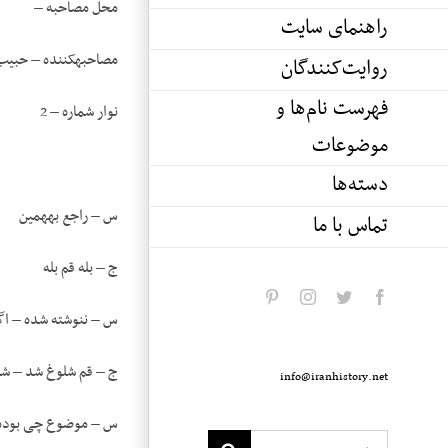
محل مصاحبه –
راهنمای سایت
مصاحبه­کننده – حبیب
روایت‌کنندگان
فهرست نام‌ها و
نوار شماره – 2
موضوعات
دسته‌ها
س – راجع به­همین
تماس با ما
ج – بله قم بله
pinterest
instagram
twitter
facebook
س – ننوشته شده – اگ
ج – قم شلوغ شد – شلوغ بعد زد و خورد ش
info@iranhistory.net
س – موضوع چی بوده؟