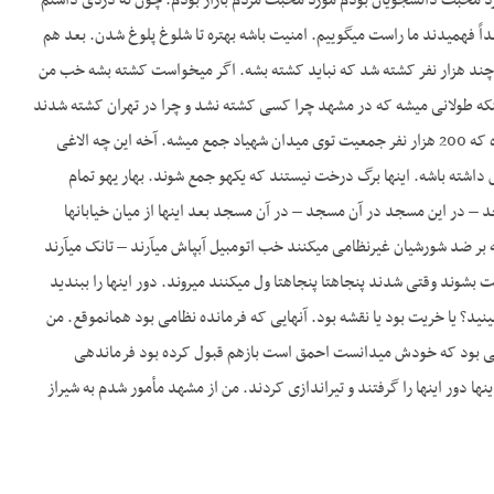
مورد محبت دانشجویان بودم مورد محبت مردم بازار بودم. چون نه دزدی داشتم
اً فهمیدند ما راست می­گوییم. امنیت باشه بهتره تا شلوغ پلوغ شدن. بعد هم
نید چند هزار نفر کشته شد که نباید کشته بشه. اگر می­خواست کشته بشه خب من
می­کشتم آن‎جا. برای این‎که مدیریت نبود – مدیریت نبود. حالا من نمی­خواهم راجع به این صحبت بکنم برای این‎که طولانی می­شه که در مشهد چرا کسی کشته نشد و چرا در تهران کشته شدند
آن همه. خیلی ساده است. کسی را که امشب فرمانده نظامی می­کنند فردا می­خواهند قرق کنه این خبر نداره که 200 هزار نفر جمعیت توی میدان شهیاد جمع میشه. آخه این چه الاغی
است؟ این اگر یک دوره که می­گم ادارۀ دوم یک در مدرسۀ بالاتری یک ذره خوانده باشه می­دونه که باید آژانس داشته باشه. این‎‎ها برگ درخت نیستند که یکهو جمع شوند. بهار یهو تمام
درختان سبز بشوند. حسین می­ره حسن را صدا می­کنه حسن می­ره تقی را صدا می­کنه این‎‎ها جمع می­شوند در مسجد – در این مسجد در آن مسجد – در آن مسجد بعد این‎‎ها از میان خیابان‎ها
تی بر ضد حمله بر ضد شورشیان غیرنظامی می­کنند خب اتومبیل آب­پاش می­آرند – تانک می­آرند
بلندگو می­آرند و بعد این‎‎ها را گیر می­دهند به یک طرفی که راه دررو داشته باشند تقسیم بشوند – قسمت قسمت بشوند وقتی شدند پنجاه­تا پنجاه­تا ول می­کنند می­روند. دور این‎‎ها را ببندید
دور میدان دور این‎‎ها را ببندید و بعد همه را با تیر بزنید؟ یک اتومبیل آب­پاش نباشه؟ این همه‎اش نقشه بود می­بینید؟ یا خریت بود یا نقشه بود. آن‎هایی که فرمانده نظامی بود همان­موقع. من
 خائنی بود که خودش می­دانست احمق است بازهم قبول کرده بود فرماندهی
نظامی ارتش ایران را به عهده بگیرد. حالا آن­موقع کی بود من نمی­دانم. آن جمعه خونین ملاها را. در حقیقت این‎‎ها دور این‎‎ها را گرفتند و تیراندازی کردند. من از مشهد مأمور شدم به شیراز