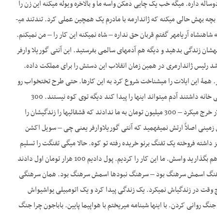
 دوساله – پسر دوساله داره. می­گه خب یک چایی دم­کن واسه ما و بالاخره ویوله می­کنه این زن را
– به زور. بچه می­بینه و وقتی­که شوهر برمی­گرده می­بینه زنش آشفته توی سر خودش می­زنه و گریه می­کنه. بالاخره بچه بهش حالی می­کنه که ژاندارمه با مادرم یک همچین عملی کرد. تندتند می­
ه شاهنشاه آریامهر گفتم قربان حق نداره – شاه نمی­کنه این کار را – من نمی­کنم.
ت. گفت راه­حل چیه؟ گفتم قربان به این‎‎ها امان بدهید – بیان بهشان زندگی بدهید و دیگه هم آدم­های سالمی بفرستید. این آنتی گوریلا وارفر
 رئیس ژاندارمری در همین زمان انقلاب این دستش را برای مملکت داده.
ر. همۀ این ایلات را می­شناخت شروع کرد به این کارها. حتی طرح تختخواب رو
(؟) کردن این‎‎ها را داشتیم که در فلان‎جا بمانند در تابستان کوچ این‎جا. این‎جا خانه داشته باشند زمستان… وقتی خانه داشتند آدم می­تواند این‎‎ها را پیدا کند دیگه توی کوه نیستند. 300
میلیون تومان می­شد همۀ این کار ندادند که ندادند. سازمان برنامه رفت سدسازی فلان 300 هزار میلیون دلار خرج می­کرد – 300 میلیون تومان به ما ندادند که قشقائی­ها را زندگی­شان را
رفتاری­ها بود. ولی ما با همین ده‎هزار تومان – با دو تا ده‎هزار تومان نیروی زمینی اصلاً ارتش نمی­فهمید که آنتی گوریلاوارفر یعنی چی – سویل اکشن
م شدن. یارو که هفت تا بز داشته فروخته یک تفنگ برنو خریده رفته تو کوه. حالا می­گی تفنگت را تسلیم
کن با چی زندگی کنه پس؟ خب بابا یک تکه زمین بهش بدهید یک چاه آب هم واسش درست کنید یک پمپ هم بگذارید واسش. ما این کار را کردیم. پول دادیم 100 هزار تومان اول دادند
د ما این‎‎ها را دانه­دانه به این‎‎ها دادیم – همان سرهنگ‎زاده را – همان سرهنگ اسمش سرهنگ بود – سرهنگ نبودها اسمش سرهنگ بود. همان سرهنگی
که آن یارو را زنش را بیکار کرده بودند باغچه درست کرد هندوانه کاشت. از هندوانه‎اش منفعتی کرد که هیچ وقت در زندگی‎اش نمی­کرد. یک زندگی پیدا کرد و یک اتومبیلی یواش­یواش
خرید با قسط من شروع کردم توام با این سویک اکشن پروپاگاندا وارفر – سیکولاجیکال وارفر بهش می­گویند – جنگ روانی کردن. با این‎‎ها شب­نامه می­ریختم با هواپیما پایین. باباجون چرا جنگ