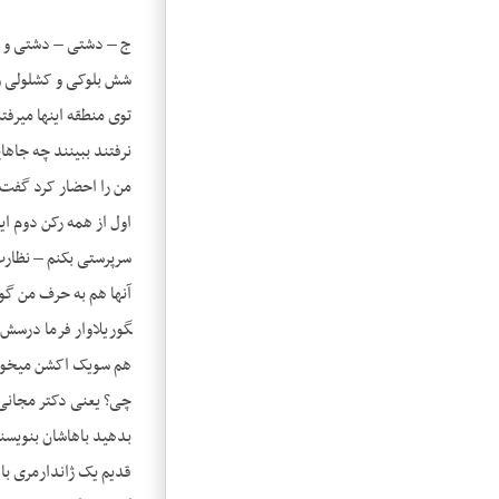
شش بلوکی و کشلولی و ع
اول از همه رکن دوم ا
گوریلاوار فرما درسش ر
هم سویک اکشن می­خواه
چی؟ یعنی دکتر مجانی 