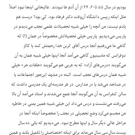
بودیم در سال ۵۵ تا۶۰، ۶۴ از آن آدم ها نبودند. عالیخانی اینجا نبود اصلاً
مثل اینکه رییس دانشگاه آن‌وقت دکتر فرهاد بود، کی بود؟ درست هم
یادم نیست، من آنچه را خیلی شبیه تحصیلات علمی نجف می‌دیدم در
پاریس می‌دیدیم. پاریس خیلی تحصیلاتش مخصوصاً در همان (؟) که
گاهی ما می‌رفتیم آنجا درس آقای کربن خدا رحمتش کند یا کالژ
دوفرانس که ماسینیون گاهی می‌آمد آنجا اینها خیلی شبیه همان به آن
می‌گویند “درس‌های آزاد” که به عربی هم می‌گویند “حلقات حر” خیلی
شبیه همان درس‌های نجف است. البته در مشهد این‌جور اجتماعات یا
در مساجد می‌شد یا در مدارس. در هر مدرسه‌ای یک مدرَسی داشت که
سالن کنفرانس به آن می‌گویند آنجا جمع می‌شدند و استاد می‌آمد آن بالا
می‌رفت می‌نشست و درس می‌داد این خیلی شبیه همین یعنی در خاطره‌
من مجسم می‌کرد وضع تحصیلی در نجف را مخصوصاً اینکه آنجا در
مراحل عالی دیگر سال و اینها مطرح نبود. می‌دیدیم که یکی ده سال
بیست سال سی سال می‌ماند برای اینکه اختصاصش را تکمیل بکند و همین