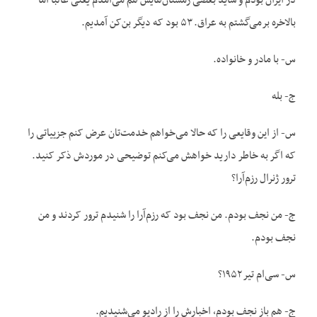
در ایران بودم و شاید بعضی‌ زمستان‌هایش هم می‌آمدم یعنی غالباً اما
بالاخره برمی‌گشتم به عراق. ۵۳ بود که دیگر بن‌کن آمدیم.
س- با مادر و خانواده.
ج- بله
س- از این وقایعی را که حالا می‌خواهم خدمت‌تان عرض کنم جزییاتی را
که اگر به خاطر دارید خواهش می‌کنم توضیحی در موردش ذکر کنید.
ترور ژنرال رزم‌آرا؟
ج- من نجف بودم. من نجف بود که رزم‌آرا را شنیدم ترور کردند و من
نجف بودم.
س- سی‌ام تیر ۱۹۵۲؟
ج- هم باز نجف بودم، اخبارش را از رادیو می‌شنیدیم.