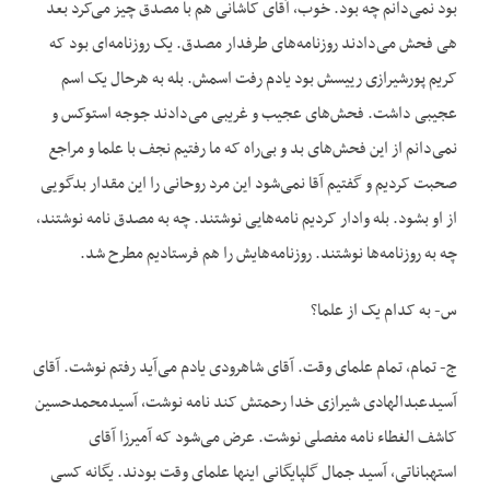
بود نمی‌دانم چه بود. خوب، آقای کاشانی هم با مصدق چیز می‌کرد بعد
هی فحش می‌دادند روزنامه‌های طرفدار مصدق. یک روزنامه‌ای بود که
کریم پورشیرازی رییسش بود یادم رفت اسمش. بله به هرحال یک اسم
عجیبی داشت. فحش‌های عجیب و غریبی می‌دادند جوجه استوکس و
نمی‌دانم از این فحش‌های بد و بی‌راه که ما رفتیم نجف با علما و مراجع
صحبت کردیم و گفتیم آقا نمی‌شود این مرد روحانی را این مقدار بدگویی
از او بشود. بله وادار کردیم نامه‌هایی نوشتند. چه به مصدق نامه نوشتند،
چه به روزنامه‌ها نوشتند. روزنامه‌‌هایش را هم فرستادیم مطرح شد.
س- به کدام یک از علما؟
ج- تمام، تمام علمای وقت. آقای شاهرودی یادم می‌آید رفتم نوشت. آقای
آسیدعبدالهادی شیرازی خدا رحمتش کند نامه نوشت، آسیدمحمدحسین
کاشف الغطاء نامه مفصلی نوشت. عرض می‌شود که آمیرزا آقای
استهباناتی، آسید جمال گلپایگانی اینها علمای وقت بودند. یگانه کسی