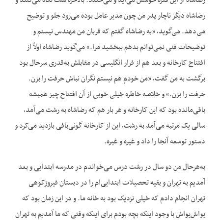
رضاشاه از این فقره خوشش می‌آید و می‌خندد. بالاخره ملت نگاه می‌کنند و
رضاشاه دیگر ناچار پدر من چون مدیر عامل بوده می‌رود جلو و توضیح
می‌دهد. می‌گوید، «به رضاشاه گفتم که قربان من مهندس نیستم و
توضیحات فنی نمی‌توانم بدهم ببخشید مرا.» می‌گوید رضاشاه اولاً از
افتتاح کارخانه و بعد هم از فرار انگلیسی در مقابلش به‌قدری سرحال بود
برگشت به من گفت، «من خودم هم نیستم نگران نباش حرفت را بزن.
حرفت را بزن.» و خلاصه خاطره خیلی خوبی از آن افتتاح چیز همیشه
باقی‌مانده بود که این کارخانه و هر بار هم که رضاشاه به رشت می‌آمد،
سالی یک مرتبه می‌آمد به رشت، این از کارخانه گونی‌بافی بازدید می‌کرد و
دستور توسعه آنجا را داد و غیره و غیره.
به‌هرحال من دو سال در رشت درس می‌خواندم در مدرسه ابتدایی و بعد
آمدیم به تهران و بقیه تحصیلات ابتدایی‌ام را در دبستان فیروزکوهی
تهران انجام دادم که خیلی نزدیک بود به خانه ما. و در این زمان بود که
یواش‌یواش با وجود اینکه بچه بودم برای اینکه وقتی که ما آمدیم به تهران