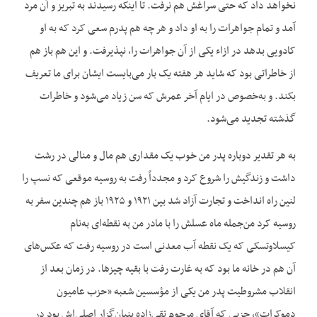
نخواهد داد که حتی سراغش هم نرفت. تا اینکه رسیدند به تبریز و آن مرد
آمد و تمام جواهرات را به او داد و هر چه هم پدرم سعی کرد که به او
کادویی بدهد در ازاء یکی از آن جواهرات را، نپذیرفت. و این هم باز هم
از خاطراتی بود که شاید هر هفته یک بار می‌بایست ایشان برای ما تعریف
بکند. و به‌خصوص در ایام آخر عمرش که سن زیاد می‌شود و خاطرات
گذشته تجدید می‌شود.
به‌ هر تقدیر دوباره پدر من خوب یک مقداری هم مال و منالی در رشت
داشت و زندگیش را شروع کرد و مجدداً رفت به روسیه موقعی که نسپ را
لنین راه انداخت و تجارت آزاد شد بین ۱۹۲۱ و ۱۹۲۵ باز هم چندین سفر به
روسیه کرد من‌جمله ماه عسلش را با مادر من به نقطه‌ای به‌نام
کیسلاوتسکی که یک نقطه آب معدنی است در روسیه رفت که عکس‌های
آن هم در خانه ما بود که به غارت رفت با بقیه چیزها. در زمان بعد از
انقلاب مشروطیت پدر من یکی از مؤسسین شعبه «حزب عامیون
دموکرات»، حزبی که آقای مرحوم تقی‌زاده بنیان‌گزار اصلی‌اش بود در