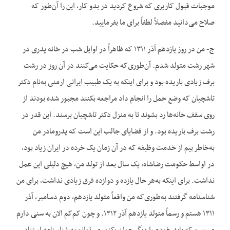
موجبات قبول کاریری که شروع کردید در بدو کار، این را آن‌طور که
صلاح می‌دانید مفصلاً لطفاً برای ما بفرمایید.
ج- من در روز یازدهم آذر ۱۳۱۱ که ظاهراً در اوایل شب در خانه پدری در
شهر رشت متولد شدم. آن‌طور‌ی‌که حکایت می‌کنند در آن روز در رشت
برف زیادی باریده بود و برای اینکه به یک طبیب ایرانی ارمنی به‌نام دکتر
تاشچیان که وضع حمل را انجام داد مراجعه بکنند مجبور شده بودند از
روی سقف خانه‌ها رد بشوند تا به منزل دکتر تاشچیان برسند. این قدر در
رشت برف باریده بود. و از قضایای جالب این است که پدرومادر من
به‌خاطر بیم از خدمت وظیفه که در آن زمان یک خرده در ایران زیاد بود،
در اواسط حکومت رضاشاه، یک سال بعد از تولد من، هیچ دلیلی این عمل
نداشت. برای اینکه به‌هر حال یازده و دوازده فرق زیادی نداشت، برای من
شناسنامه گرفتند به‌طوری‌که من واقعاً متولد یازدهم، دوم دسامبر، آذر
۱۳۱۱ هستم و رسماً متولد یازدهم آذر ۱۳۱۲. و چون کم‌کم الان به سنی دارم