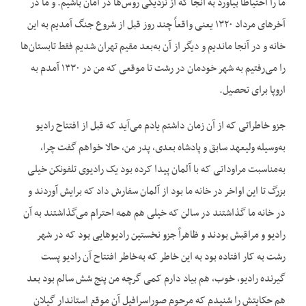
ما را احتیاطاً بیاورد به آنجا که از نزدیکی روس‌ها در امان باشیم. و ما در
آخرهای مرداد ۱۳۲۰ یعنی واقعاً چند روز قبل از شروع جنگ آمدیم به این
خانه و در آنجا ماندیم و دیگر از آن به‌بعد مقیم تهران شدیم فقط تابستان‌ها
را می‌رفتیم به شهر خودمان در رشت تا موقعی که من در ۱۳۳۰ آمدم به
اروپا برای تحصیل.
جزو خاطراتی که از آن زمان داشتم یادم می‌آید که قبل از افتتاح رادیو
به‌وسیله ولیعهد سابق و پادشاه بعدی، پدر من، حالا خواهم گفت چرا،
به‌مناسبت مراوداتی که با آلمان پیدا کرده بود یک رادیوی تلفونکن خیلی
بزرگ تا این اواخر در خانه ما بود از آلمان سفارش داد که برایش آوردند و
در خانه ما گذاشتند در سالن که خیلی هم همه احترام می‌گذاشتند به آن
رادیو و مراقبش بودند و ظاهراً جزو نخستین رادیوهایی بود که در شهر
رشت به کار افتاده بود به این خاطر که به‌خاطر افتتاح آن رادیو پست
گیرنده رادیو، خوب، هم بیاد دارم کمی گرچه من پنج شش سالم بود بعد
هم حکایتش را شنیدم که مرحوم صوراسرافیل آن موقع استاندار گیلان