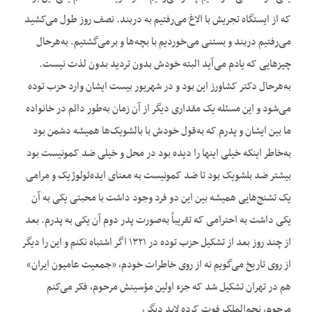
که از ایستگاه تجریش با الاغ می‌رفتیم به دربند. نصف روز طول می‌کشید
می‌رفتیم دربند و بستنی می‌خوردیم با بچه‌ها و برمی‌گشتیم. به‌هرحال
چیزهایی که یادم می‌آید البته خودش بدون تردید بدون لذت نیست.
به‌هرحال دکتر کشاورز این بود و در شهریور بیست ایشان وارد حزب توده
می‌شود و این مسئله یک مقداری دیگر از آن زمان به‌طور دائم در خانواده
ما بین ایشان و پدرم که به‌قول خودش با بالشویک‌ها همیشه دشمن بود
به‌خاطر اینکه خیلی اینها را دیده بود در محل و خیلی ضد کمونیست بود
بیشتر ضد بلشویک بود تا ضد کمونیست به معنای ایده‌ئولوژیک و مرامی
یک تشنج‌هایی همیشه بین این دو فرد وجود داشت با محبتی یکی به آن
یکی داشت به احترامی که تقریباً به‌صورت پدر دوم آن یکی به پدرم. بعد
از چند روز بعد از تشکیل حزب توده در ۱۳۲۱ اگر اشتباه نکنم و این را دیگر
از روی تاریخ می‌گویم نه از روی خاطرات خودم، «جمعیت عامیون ایران»
هم در تهران تشکیل شد که جزء اولین مؤسینش مرحوم، فکر می‌کنم
مرحوم، نجم‌الملک فوت کرده لابد دیگر،