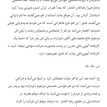
به‌هرحال با ثروت شخصی خودش می‌توانست اداره بکند. بعد شخصی
به‌نام میرزا رضاخان افشار، که بعداً هم در ایران اسم و شهرتی پیدا کرد،
استاندار گیلان بود. آن موقع شاید استاندار هم نمی‌گفتند حاکم یا والی
می‌گفتند هنوز. این هم جزو خاطراتی است که من خودم ندیدم ولی خیلی
شنیدم، احضار می‌کند دو نفر از متمکنین و متمولین رشت را یکی‌اش
مرحوم حاج محمدعلی آقای داودزاده و یکی‌اش پدر مرا که «شما یک
کارخانه گونی بافی مدرن در رشت به‌صورت شرکت سهامی ایجاد کنید.»
کارخانه گونی‌بافی رشت که هنوز هم وجود دارد.
س- بله، بله.
ج- البته بعد این اواخر دولت تملیکش کرد. و اینها می‌آیند و شرکتی
درست می‌کنند که دو نفر مؤسس نخستش مرحوم داودزاده بود و پدر من
و عده زیادی از مردم را دعوت می‌کنند به اینکه سهام بخرند در
استانداری در حضور رضا افشار. ده درصد سهام این شرکت را افراد