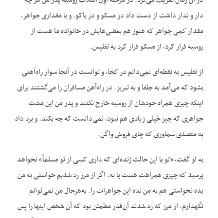
در آن زمان تعریف می‌کرد. در مرحله اول انقلاب روسیه پدر من هر چه
دار و ندار داشت از دست داد در مسکو و در باکو. و با مقداری جواهر،
مقدار کمی جواهر که هنوز هم بعضی‌هایش در خانواده ما هست از
روسیه فرار کرد، از مسکو فرار کرد به تفلیس.
از تفلیس به نقطه‌ای نمی‌دانم در کجا، و توانست در آنجا سوار راه‌آهنی
بشود که می‌آمد به جلفا و به تبریز. در راه‌آهن مسافران را می‌گشتند برای
اینکه چیزی همراه خودشان از روسیه خارج نکنند و پدر من این مشت
جواهری که چیز خیلی زیادی هم نبود، نمی‌دانست که چه بکند. و برد داد
به متصدی سماوری که چای فروش واگن.
به او گفت، «تو با این حالت ژنده‌ای که داری کسی از تو مسلماً» نخواهد
پرسید که چیزی همراهت هست یا نه. اگر از مرز رد شدیم خواستی به من
بده نخواستی هم به من نده این جواهرات را. به‌هرحال من نمی‌توانم
نگهدارم. از مرز که رد شدند آن‌قدر مطمئن بود که آن شخص اینها را پس