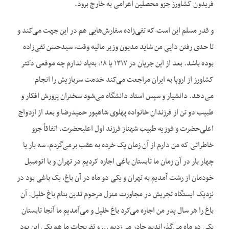
فریدون کشاورز جزو محصلین اعزامی به خارج برود.
و قدر مسلم این است که تقی‌زاده سفارش‌هایی هم در این جهت می‌کند و
تا حدی رفتن دایی من شاید مدیون وزیر مالیه وقت، سیدحسن تقی‌زاده
بوده باشد. بعد از این جریان در ۱۳۱۷ یا ۱۸، به‌یاد ندارم چه موقعی دکتر
کشاورز از اروپا به ایران مراجعت می‌کند خدمت سربازیش را انجام
می‌دهد. دانشیار و سپس استاد دانشگاه می‌شود سخنران پرورش افکار و
طبیب دو تن از فرزندان خانواده پهلوی شاهپور حمیدرضا و بعد از ازدواج
اعلی‌حضرت و فوزیه طبیب شهناز فرزند اول اعلیحضرت. اتفاقاً جزو
خاطراتی که من دارم از آن زمان یک خرده به عقب برمی‌گردم، سه بار یا
چهار بار در آن زمان ما تابستان باغی اجاره کردیم در تهران و با اتومبیل
خودمان از رشت آمدیم به تهران و یکی دو ماه در آن باغ، یک باغی بود در
نزدیک ایستگاه تجریش در مجاورت منزل مرحوم تدین بنام باغ خلیل. آن
باغ را هر سال پدر من اجاره می‌کرد باغ خلیل و می‌آمدیم ما آنجا تابستان
یکی دو ماه می‌گذراندیم چادر می‌زدیم … و تفریحات ما هم یکی این بود