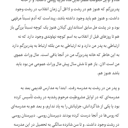
شاه و اوایل حکومت مظفرالدین شاه تقریباً رونقی داشت. و از خانه
پدربزرگم که هنوز هم در رشت و لااقل آن زمان انقلاب در رشت وجود
داشت، و هنوز هم باید وجود داشته باشد، پیداست که آدم نسبتاً مرفهی
بود و در پشت‌ مل سابق استانداری گیلان هنوز یک کوچه نسبتاً بزرگی باز
هم تا روزهای قبل از انقلاب به اسم کوچه نهاوندی وجود دارد که نه
ارتباطی به پدر من دارد و نه ارتباطی به من بلکه ارتباط به پدربزرگم دارد
به این خاطر که خانه پدربزرگ من در آنجا باقی است. مال وراث عموی
من است الان. باز هم تا شش سال پیش مال وراث عمومی من بود باید
باشد هنوز هم.
و پدر من در رشت به مدرسه رفت. ابتدا به مدارس قدیمی بعد به
مدرسه‌ای که در اوایل مشروطیت مرحوم رشدیه در رشت تأسیس کرده
بود یا یکی از شاگردانش، جزئیاتش را به یاد ندارم، و بعد هم به مدرسه‌ای
که روس‌ها در آنجا درست کرده بودند دبیرستان روسی. دبیرستان روسی
در رشت وجود داشت. و تا سن شانزده سالگی به تحصیل در این مدرسه