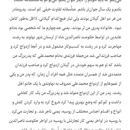
می‌رسم که باید خودم را دیگر جوان بکنم، می‌توانم به شناسنامه استناد
بکنم و یک سال جوان‌تر باشم. متأسفانه تفاوت خیلی کم است. پدرومادر
من هر دو اهل گیلان بودند ولی تبار هیچ‌کدام گیلانی، لااقل به‌طور کامل،
نبود. خانواده پدری من لر بودند. یعنی جدچهارم ما که شخصی بود به‌نام
عابدین در اواسط حکومت ناصرالدین شاه از لرستان شهر نهاوند به رشت
مهاجرت کرد و در رشت به کسب‌وکار مشغول شد و در آنجا ازدواج کرد و
صاحب فرزندانی شد من‌جمله فرزندی به‌نام محمدعلی که پدربزرگ من
باشد که او هم به سهم خودش در گیلان ازدواج کرد و صاحب فرزندان
متعددی شد از همسران متعدد مثل همه افراد آن زمان، که پدر من و یکی
از عموهایم از ازدواج محمدعلی معروف به نهاوندی با یک خانم اهل
رشت. پدر من از این ازدواج متولد شد و پدربزرگ من یک کار کفاشی
داشت و کم‌کم که وضع بهتری پیدا کرد شروع کرد به وارد کردن کفش و
انواع و اقسام اجناس مختلف از روسیه، یعنی تاجر شد. و تجارت می‌کرد
با روسیه در اواخر یعنی کار تجارتش با روسیه در اواخر حکومت ناصرالدین