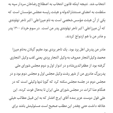
انتخاب شد. نتیجه اینکه قانون انتخاب به اصطلاح رضاخان سردار سپه به
سلطنت به امضای مستشارالدوله و هیئت رئیسه مجلس مؤسسان است که
یکی از آن هیئت مؤسس شخصی است به نام میرزاعلی اکبر تاجر نهاوندی
که آن میرزاعلی اکبر تاجر نهاوندی پدر من است. در سوم خرداد ۱۳۰۰ پدر
و مادر من با هم ازدواج کردند.
مادر من پدرش اهل یزد بود. یک تاجر یزدی بود مقیم گیلان به‌نام میرزا
محمد وکیل‌التجار معروف به وکیل التجار یزدی یعنی لقب وکیل التجاری
گرفته بود از مظفرالدین‌شاه و در ادوار اول و دوم مجلس شورای ملی
پدربزرگ مادری من از شهر رشت وکیل مجلس اول و مجلس دوم بود و در
مجلس دوم در جلسه مجلس سکته کرد که گویا تنها وکیلی است که در
هنگام مذاکرات در مجلس شورای ملی ایران تا به‌حال فوت کرده. این
علی قول دوست عزیز بنده آقای ایرج افشار که به این قبیل مطالب خیلی
علاقه داشت حتی چقدر این مطلب صحیح است مسئولیتش باشد برای