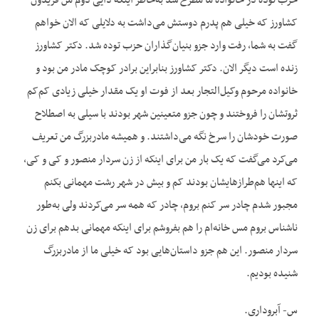
حزب توده در خانواده ما مطرح شد به‌خاطر اینکه دایی دوم من فریدون
کشاورز که خیلی هم پدرم دوستش می‌داشت به دلایلی که الان خواهم
گفت به شما، رفت وارد جزو بنیان‌گذاران حزب توده شد. دکتر کشاورز
زنده است دیگر الان. دکتر کشاورز بنابراین برادر کوچک مادر من بود و
خانواده مرحوم وکیل‌التجار بعد از فوت او یک مقدار خیلی زیادی کم‌کم
ثروتشان را فروختند و چون جزو متعینین شهر بودند با سیلی به اصطلاح
صورت خودشان را سرخ نگه می‌داشتند. و همیشه مادربزرگ من تعریف
می‌کرد می‌گفت که یک بار من برای اینکه از زن سردار منصور و کی و کی،
که اینها هم‌طرازهایشان بودند کم و بیش در شهر رشت مهمانی بکنم
مجبور شدم چادر سر کنم بروم، چادر که همه سر می‌کردند ولی به‌طور
ناشناس بروم مس خانه‌ام را هم بفروشم برای اینکه مهمانی بدهم برای زن
سردار منصور. این هم جزو داستان‌هایی بود که خیلی ما از مادربزرگ
شنیده بودیم.
س- آبروداری.