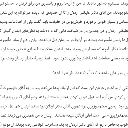
ودند مستقیم دستور دادند که من از آن‌جا بروم و پافشاری من برای نرفتن به مسکو نت
کو بودند. من آقای دکتر علیقلی اردلان را تا آن حدودی که دیدم می‌توانم به این شکل
ناس و بسیار خوش برخورد و خوش‌پوش در حقیقت باید گفت ولی از اطلاعات وسیعی در
یقلی اردلان و من چندین بار در ضیافت‌هایی که داده شد به نطق‌های ایشان گوش کردم
‌ها رئیس مأموریت بودند در آن‌جا در سازمان ملل نماینده ایران و هم از سایر مأمور
 ملاحظه‌کار. آنچه که به‌نظر من رسید بیشتر ایشان به‌فکر حفظ منافع شخص خودشان ب
ود به بعضی مقامات اشتباهات یادآوری بشود نبود. فقط ترضیۀ خاطر اربابان وقت بو
ن تجربه‌ای داشتید که تأییدکنندۀ نظر شما باشد؟
کی از مراحلش جریان این است که این ارتباط پیدا می‌کند بعد باز به آقای طهمورث
ض کردم. من آن‌جا مسئول عرض کردم به‌جای مستشار رفته بودم آقای اکبر زرینه‌زاد 
بود. یحیی معتمدوزیری نوه عموی آقای دکتر اردلان بود منتها ایشان هم اهل کردستان
تمدوزیری سنی است آقای اردلان شیعه هستند. ایشان با من همکاری می‌کردند تمدید گ
وب به‌خاطر دارم که آقای دکتر اردلان به یک مسافرت کوتاهی رفته بودند آن‌موقع آ