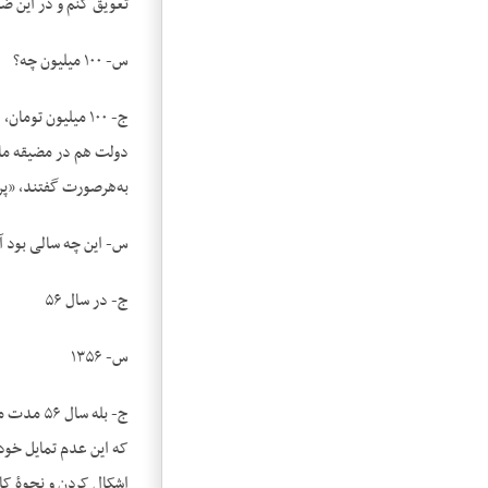
تعویق کنم و در این ضمن
س- ۱۰۰ میلیون چه؟
ج- ۱۰۰ میلیون ت
دولت هم در مضیقه مال
به‌هرصورت گفتند، «پرو
س- این چه سالی بود 
ج- در سال ۵۶
س- ۱۳۵۶
ج- بله س
که این عدم تمایل خودش
اشکال کردن و نحوۀ ک