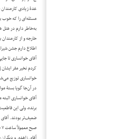
عدۀ زیادی کارمندان ج
به‌خاطر دارم در هتل 
خارجه و از کارمندان ب
اطلاع دارم جشن شیراز
آقای خوانساری تا جایی
کردم نخیر مقر ایشان ژن
خوانساری توزیع می‌شد 
در آن‌جا گویا بستۀ مو
آقای خوانساری البته م
برنده، ولی این قاطعیت
ضعیف‌تر بودند. آقای خ
ص
آقای زاهدی و دیگران ب