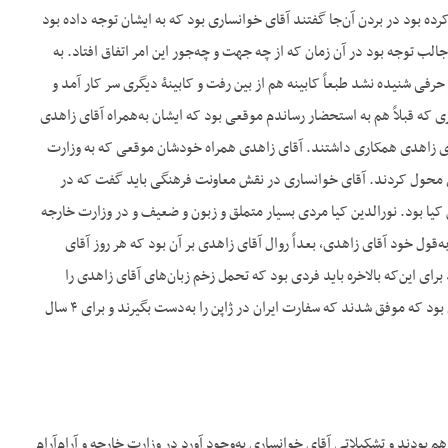
ده بود در بردن آن‌جا گفتند آقای خوانساری بود که به ایشان توجه داده بود
الب توجه بود در آن زمان که از چه جهت و چه‌جور این امر اتفاق افتاد. به
حرفی شنیده نشد طبعاً کابینه هم از بین رفت و کابینۀ دیگری سر کار آمد و
ی که قبلاً هم به استحضار رساندم موقعی بود که ایشان به‌همراه آقای زاهدی
قای زاهدی همکاری داشتند. آقای زاهدی همراه خودشان موقعی که به وزارت
ری محول کردند. آقای خوانساری در نقش معاونت فرهنگی باید گفت که در
 کیا بود. نورالدین کیا مردی بسیار متملق و زبون و ضعیف و در وزارت خارجه
ل خود آقای زاهدی، بعداً روال آقای زاهدی بر آن بود که هر روز آقای
 برای این‌که بالاخره باید فردی بود که تحمل زخم زبان‌های آقای زاهدی را
داشته باشد و در این مورد آقای نورالدین کیا بردباری عجیبی نشان می‌دادند و بعداً هم در اثر همین بردباری بود که موفق شدند که سفارت ایران در ژاپن را به‌دست بگیرند و برای ۴ سال
 بودند و تشکیلاتی آقای خوانساری به‌وجود آورد در وزارت خارجه و آرام‌آرام