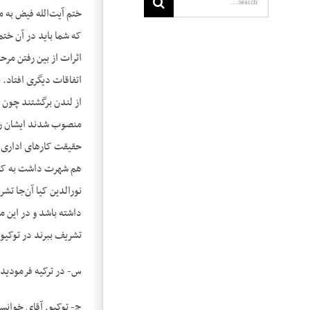
ختم آیت‌الله فیض به م
که شما باید در آن ختم
اثرات از بین رفتن مرح
اتفاقات دیگری افتاد. 
از لندن برگشتند چون 
منصوب شدند ایشان را 
حقیقت کارهای اداری را
هم شهرت داشت به کندذ
نورالدین کیا آن‌جا تشر
تشریف ببرند در توکیو.
س- در ترکیه فرمودید؟
ج- توکیو. آقای خوانسا