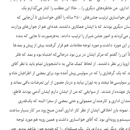
اداری. من خاطره‌های دیگری را… حالا این مطلب را کنار می‌گذارم یک
مسئله‌ای را که خوب به‌خاطر دارم از آقای خوانساری می‌توانم برایتان عرض کنم یکی به‌خوبی می‌دانم که آقای خوانساری ترتیب جشن‌های ۲۵۰۰ ساله را آقای خوانساری تا آن‌جایی که
سان دیگری بودند که با ایشان همکاری داشتند عده‌ای هم از جوان‌های وزارت
 می‌کردند و امور جشن شیراز را ترتیب دادند. به‌هرصورت تا جایی که بنده
ر این مورد داشت و مورد توجه مقامات هم قرار گرفتند بیش از پیش و بعدها
این را گفتم که مرکز ایشان در برن بود درحالی‌که اشتباه بود و بعد که فکر
اروپا زیر نظر داشتند. از لحاظ کمک مالی به دانشجویان تمام باید با نظر آقای
 که یک گرفتاری را که در سوئیس پیش آمده بود برای بعضی از اطرافیان شاه و
سوئیسی‌ها نیفتد و به تهران بیاید و دربار مصون از این تعرضات باقی بماند و
باز عهده‌دار شدند. از سوابقی که من از ایشان دارم ایشان آدمی بودند قاطع،
ارمندان اداری و کارمندان معمولی و حتی بعضی از سفرا البته که یک‌قدری
 نمونه بارز اخلاقی ایشان از نظر کار اداری آمدن صبح زود سر کار بسیار ساعت
اندن. این سیستم و رویه‌ای بود که آقای خوانساری داشت و همین رویه هم مورد توجه
‌کاری‌های دیگر نمی‌پردازم، ولی یک مسئله‌ای را که خودم چون شاهد بودم. حتی