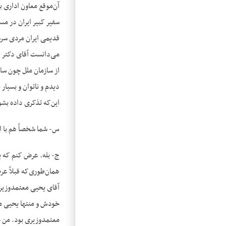
آن‌موقع معاون اداری ب
سفیر کبیر ایران در مس
قدیمی ایران مردی سرش
می‌دانست آقای دکتر عل
از سازمان ملل چون سال
دیدم و ناتوان و بسیار
این‌که تذکری داده بش
س- شما شخصاً هم با ای
ج- بله. عرض کنم که ی
همان‌طوری‌که قبلاً عر
آقای یحیی معتمدوزیری 
خودش و منتها یحیی مع
معتمدوزیری بود. من خ