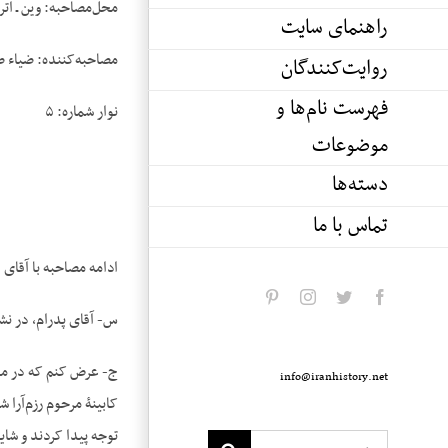
محل‌مصاحبه: وین ـ ات
راهنمای سایت
مصاحبه‌کننده: ضیاء 
روایت‌کنندگان
فهرست نام‌ها و
نوار شماره: ۵
موضوعات
دسته‌ها
تماس با ما
‌ادامه مصاحبه با آقای دکتر محمد پدرام در روز سه‌شنبه 
pinterest
instagram
twitter
facebook
س- آقای پدرام، در نش
ج- عرض کنم که در مورد
info@iranhistory.net
کابینۀ مرحوم رزم‌آرا 
توجه پیدا کردند و شای