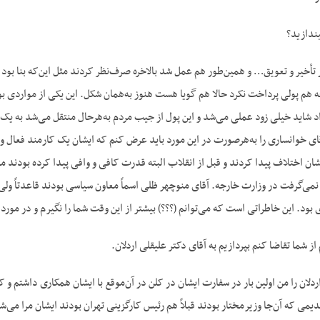
ندازید؟
تأخیر و تعویق… و همین‌طور هم عمل شد بالاخره صرف‌نظر کردند مثل این‌که بنا بود آقا
 هم پولی پرداخت نکرد حالا هم گویا هست هنوز به‌همان شکل. این یکی از مواردی بود 
 شاید خیلی زود عملی می‌شد و این پول از جیب مردم به‌هرحال منتقل می‌شد به یک 
قای خوانساری را به‌هرصورت در این مورد باید عرض کنم که ایشان یک کارمند فعال 
یشان اختلاف پیدا کردند و قبل از انقلاب البته قدرت کافی و وافی پیدا کرده بودند مع
نمی‌گرفت در وزارت خارجه. آقای منوچهر ظلی اسماً معاون سیاسی بودند قاعدتاً ولی 
ی بود. این خاطراتی است که می‌توانم (؟؟؟) بیشتر از این وقت شما را نگیرم و در مو
ز شما تقاضا کنم بپردازیم به آقای دکتر علیقلی اردلان.
ردلان را من اولین بار در سفارت ایشان در کلن در آن‌موقع با ایشان همکاری داشتم و
ی که آن‌جا وزیرمختار بودند قبلاً هم رئیس کارگزینی تهران بودند ایشان مرا می‌شن