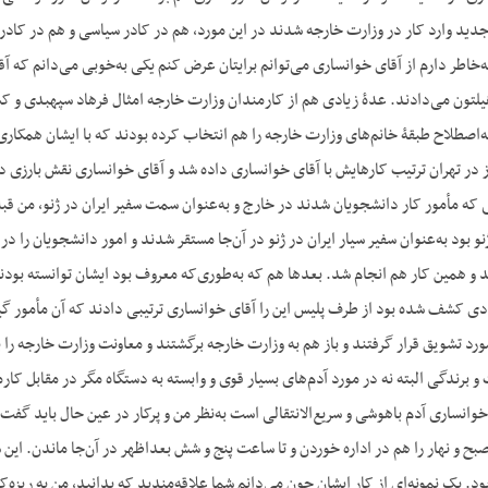
دید وارد کار در وزارت خارجه شدند در این مورد، هم در کادر سیاسی و هم در کادر 
هیلتون می‌دادند. عدۀ زیادی هم از کارمندان وزارت خارجه امثال فرهاد سپهبدی و ک
ه‌اصطلاح طبقۀ خانم‌های وزارت خارجه را هم انتخاب کرده بودند که با ایشان همکاری
 در تهران ترتیب کارهایش با آقای خوانساری داده شد و آقای خوانساری نقش بارزی د
 که مأمور کار دانشجویان شدند در خارج و به‌عنوان سمت سفیر ایران در ژنو، من قبلاً 
و بود به‌عنوان سفیر سیار ایران در ژنو در آن‌جا مستقر شدند و امور دانشجویان را در 
و همین کار هم انجام شد. بعدها هم که به‌طوری‌که معروف بود ایشان توانسته بودند
ادی کشف شده بود از طرف پلیس این را آقای خوانساری ترتیبی دادند که آن مأمور گیر 
ورد تشویق قرار گرفتند و باز هم به وزارت خارجه برگشتند و معاونت وزارت خارجه را 
 و برندگی البته نه در مورد آدم‌های بسیار قوی و وابسته به دستگاه مگر در مقابل ک
وانساری آدم باهوشی و سریع‌الانتقالی است به‌نظر من و پرکار در عین حال باید گفت.
بح معمولاً ساعت ۷ صبح و نهار را هم در اداره خوردن و تا ساعت پنج و شش بعداظهر در آن‌جا م
ود. یک نمونه‌ای از کار ایشان چون می‌دانم شما علاقه‌مندید که بدانید، من به ریزه