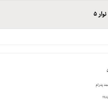
وار ۵
مد پدرام