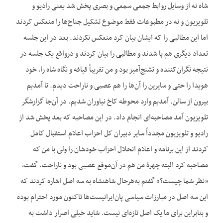
شاه نه از وسایل روابط جمعی سمعی و بصری پخش شد یعنی رادیو و
تلویزیون و نه در مطبوعات فقط موضوع تشکیل جناح‌ها را منعکس کردند
اما این مطالبی را که ایشان بیان کرد منعکس نکردند. بعد در این جلسه
تعداد دیگری هم پا شدند و مطالبی را بیان کردند و درواقع یک جلسه در
نتیجه نگران‌کننده و تشنج‌آمیز بود و من تقریباً قیافه و نگاه شاه را، خود
هویدا را حتی و سایرین را آن‌ها را هم عصبی و ناراحت دیدم. تا آمدیم
بیرون از سالن. آمدیم وارد محوطه کاخ نیاوران شدیم. در آن‌جا گزارشگر
تلویزیون آمد مصاحبه‌ای انجام داد. در این مصاحبه که بعد پخش شد از
رادیو و تلویزیون مجدداً سایر دبیران کل احزاب اعلام استقبال کامل
کردند از این برنامه و اعلام انحلال احزاب خودشان را ولی با من که
مصاحبه کرد البته چهرۀ من هم در آن‌موقع عصبی بود و ناراحت. گفت،
«نظر شما چیست؟» گفتم به‌هرحال شاهنشاه به سه اصل اشاره کردند که
این سه اصل در مبارزات سیاسی پان‌ایرانیست‌ها تاکنون مورد احترام بوده
و بنابراین برای ما یک اصل تازه‌ای نیست. شاید خیلی اصرار داشت به