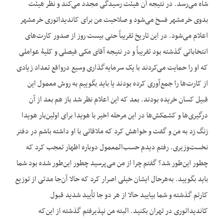
شاه می‌رسد. در نتیجه آن هیئت رسیدگی مجدد می‌کند و نظر هیئت
بدوی خرمشهر فسخ می‌شود و صلاحیت من برای کاندیداتوری خرمشهر
اعلام می‌شود. در این تاریخ تقریباً حتی بیست روز از صدور کارت‌های
انتخاباتی گذشته بود تقریباً و در نتیجه آقای مکی فیصلی و کلیۀ عواملی
که او را حمایت می‌کردند با یک سرمایه‌گذاری وسیع درواقع تعداد زیادی
از کارت‌ها را جمع‌آوری کرده بودند یا باید بگوییم به روش معمول این
قبیل کسان خریده بودند. بعد که این اعلام نظر شد باز هم بعد از آن
درگیری‌ها و کشمکش‌ها در این مرحله اخیر با هویدا برای اولین‌بار هویدا
زنگ زد به من و گفت و خواهش کرد که ملاقاتی با او داشته باشم در دفتر
نخست‌وزیری. رفتم دیدم حسب‌المعمول دوباره اظهار تعجب کرد که
چطور این‌طور شد؟ گفتم چرا از من می‌پرسید چطور این‌طور شده بود شما
باید بگویید. به‌هرحال ایشان خیلی اصرار کرد که حالا آن‌جا مدتی از توزیع
کارتم گذشته و شما بیایید حالا از هر دو جا تأیید شدید قبول
کاندیداتوری در تهران بکنید. البته من نپذیرفتم گذشته از این‌که