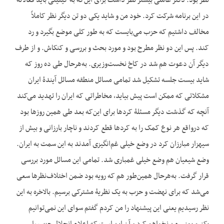
نظر بود. دکتر عاملی بیشتر نظر داشت برای این‌که به کیفیتی باید فعالانه
در این برنامه شرکت کرد. خود من و شاید یکی دو تن دیگر نظر کاملاً
مخالف داشتیم که حزب می‌بایست که به طور کلی موضع بگیرد و رد
کند. پس این دو نظر مطرح بود و مورد بحث و بررسی و کنکاش. و از طرف
دیگر آن دعوت هم شد در کاخ نخست‌وزیری. به‌هرحال طی ده روز که
شاید بیست جلسه تشکیل شد تمامی مسائل منطقه مسائل آیندۀ ایران
مشکلاتی که ممکن است پیش بیاید، مخاطراتی که ایران را تهدید می‌کند
آن‎چه که گذشت دیگر مسئلۀ کردها برای این‌که بعد طی همین روزها بود
که درواقع هر نوع کمک را به کردها قطع کردند و ناچار بارزانی و بیش از
سی‎هزار مبارزان کرد در وضع خیلی غم‌انگیزی آمدند به این سمت به ایران.
وضع شیعیان هم وضع خیلی غمباری شد. تمامی این مسائل مورد بررسی
قرار گرفت. به‌هرحال همین‌طور هم که رویه بود ضمن اختلاف‌نظرها سعی
می‌شد که برای نهضت و حزب به یک نظریۀ مشترکی برسیم. بالاخره به این
نظر رسیدیم یعنی این پیشنهاد را من کردم گفتم سوای این نمی‌توانیم