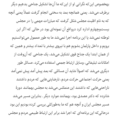
به‎خصوص این‌که نگرانی او از این‌که ما آن‌جا تشکیل جناحی بدهیم دیگر
برطرف می‌شد. یعنی همان‎چه بعد به سختی انجام گرفت عملاً یعنی آن‎چه
که به نام اقلیت مجلس شکل گرفت که مبارزات مهمی را در مجلس
بیست‌وچهارم اداره کرد درواقع آن نمونه‌ای بود در حالی که اگر این
توطئه نمی‌شد یا این برنامه اجرا نمی‌شد ما به طور معمول می‌توانستیم
برویم و داخل پارلمان بشویم هم با نیروی بیشتر با تعداد بیشتر و همین که
از همان ابتدا یک جناح قوی تشکیل می‌شد، یک جناحی که آن‌وقت از
امکانات تبلیغاتی، وسایل ارتباط جمعی استفاده می‌کرد، مسائل طور
دیگری می‌شد که اصولاً شاید آن مسائلی که بعد پیش آمد پیش نمی‌آمد
یعنی حرکت اجتماعی حرکت مردم، نارضایتی‌هایی که مردم داشتند
ناراحتی‌هایی که داشتند این منعکس می‌شد به مجلس به‎مانند دورۀ
شانزده که دکتر مصدق بود، به‎مانند موارد دیگر. بنابراین مسیر می‌شد
مسیر مجلس ایران و آن‎چه هم که ما به‌طورکلی بررسی کرده بودیم این بود
درحالی‌که این برنامه‌ای که اجرا شد برابر این ارتباط طبیعی مردم و مجلس