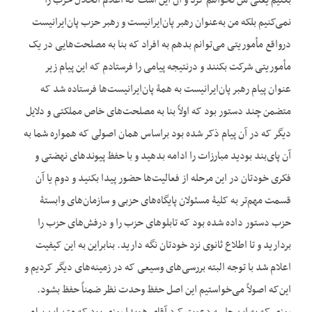
بکنیم یعنی من نخواهم کرد و آن این است که اعلام انحلال حزب را
نمی‌کنیم بلکه من به‌عنوان رهبر پان‌ایرانیست و رهبر حزب پان‌ایرانیست
درواقع مأموریتی می‌توانم بدهم به افراد که بنا به مصلحت‌هایی در یک
مأموریتی شرکت بکنند و درنتیجه پیامی را فرستادم که این پیام زیر
عنوان پیام رهبر پان‌ایرانیست به همۀ پان‌ایرانیست‌ها فرستاده شد که
متضمن چند دستور بود که اولاً بنا به مصلحت‌های خاص مملکتی و دلایل
دیگر که در آن پیام ذکر شده بود براساس همان اصولی که همواره شما به
آن پای‌بند بودید مبارزات را ادامه بدهید و با حفظ پیوندهای نهضتی و
فکری خودتان در این مرحله از فعالیت‌ها حضور پیدا بکنید و دوم یا آن
قسمت مهم‌تر به کلیۀ مسئولان پایگاه‌های حزبی و سازمان‌های وابستۀ
حزب دستور داده شده بود که تابلوهای حزب را و درفش‌های حزب را
بردارید و تا اطلاع ثانوی نزد خودتان نگه دارید. بنابراین به این کیفیت
اعلام شد با توجه البته بررسی‌های وسیعی که در زمینه‌های دیگر کردیم و
این‌که اصولاً می‌خواستیم این اصل حفظ وحدت نظر ضمناً حفظ بشود.