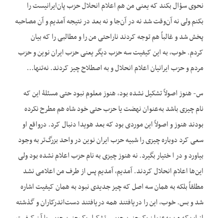
نحوی سؤال بکند که یعنی من هم اعلام انحلال حزب پان‌ایرانیست را
بکنم ولی نه آن‌وقت شد نه در آن‌جا و نه بعد در نتیجه آمدیم و آن مصاحبه
پخش شد و غالباً هم توجه کردند ناراحتی من را و مطالبی را که بیان
کردم. خوب، به این کیفیت سه حزب دیگر یعنی حزب ایران نوین و حزب
مردم و حزب ایرانیان اعلام انحلال و به اصطلاح چیز کردند. نه‌تنها…
س- هنوز اصولاً تشکیل نشده بود، هنوز معلوم نبود حتی مسئلۀ این که
نام چیزی باشد به‌عنوان نهضت یا حزب حتی خود شاه هم مطرح نکرده
بودند هنوز و اصولاً این موردی بود که بعد هویدا دنبال کرد. درواقع او
سعی کرد دوباره چیزی را شبیه حزب ایران نوین در واحد بزرگ‌تر به وجود
بیاورد و در ا ختیار بگیرد. نه هنوز چیزی به نام حزب اعلام نشده بود ولی
این‌ها اعلام انحلال کردند. آمدیم، آمدیم پس از طرف من اعلامی نشد
مطلقاً بلکه به همان سه اصل که چیز جدیدی نبود به همان کیفیت اشاره
شد و بس. خوب، این را دریافتند همه دریافتند دست‌اندرکاران و گذشته