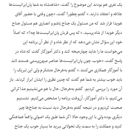
یک نفری هم بودند این موضوع را گفت، «شاهنشاه به شما پان‌ایرانیست‌ها
علاقه و اعتقاد دارند.» گفتم چطور؟ گفت، «چون وقتی با حضور آقای
هویدا قرار شد که من مسئول یک جناح باشم و انصاری هم مسئول جناح
دیگر هویدا از شاه پرسید، «که پس قربان پان‌ایرانیست‌ها چه؟» که اصلاً
خود این سؤال نشان می‌دهد که از نظر شاه و از نظر آن برنامه این
می‌خواست ما را شاید چهارمیخه کند و دکتر آموزگار گفت که شاه در
پاسخ گفت، «خوب، چون پان‌ایرانیست‌ها عناصر میهن‌پرستی هستند لابد
با آموزگار همکاری می‌کنند.» گفتم به‌هرحال متشکرم ولی این تبریک را
باید خوب بیشتر به شما هم گفت که چنین نظری را ایشان ابراز کردند. باز
آن مورد را بررسی کردیم. گفتم به‌هرحال، حال با هم می‌نشینیم مذاکراتی
می‌کنیم، با دکتر آموزگار، آن‌وقت برنامه را مشخص می‌کنیم. نشستیم
صحبت کردیم و در نتیجه گفتم به‌هرحال دید نسبت به جناح‌ها چیز
دیگری بوده ولی با این وجود حالا اگر شما طبق یک اصولی واقعاً هماهنگی
کنید و مملکت را به سمت یک تحولاتی ببرید ما بسیار خوب یک جناح