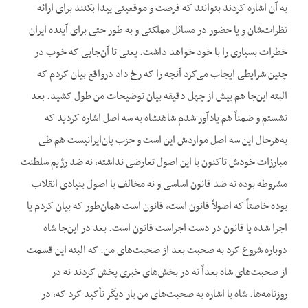
به آن اشاره کردند بتوانند که فرصت و موقعیتی پیدا بکنند برای ارائه
نظرات‌شان و یا حضور در مسائل مملکتی و به طور حتی برای آینده ایران
خطرات بسیاری را با خود خواهد داشت. یعنی تا آن‌جایی که خوب در
چنین شرایطی ایجاب می‌کرد آن‎چه را که رخ داد درواقع بیان کردم که
البته این‌جا هم بیش از چهل دقیقه بیان توضیحات من طول کشید. بعد
نشستم و ضمناً هم یادآور شدم شاهنشاه به سه اصل اشاره کردید که
به‌هرحال این سه اصل مواردش این است و حزب پان‌ایرانیست هم طی
مبارزات خودش تاکنون با این اصول تعارضی نداشته، نه ضد رژیم سلطنت
مشروطه بوده نه ضد قانون اساسی و نه مخالف با اصول بنیادی انقلاب
بوده خاصتاً که اصولاً قانون است، قانون است همان‌طور که بیان کردم یا
اجرا شده یا قانون در دست اجراست قانون است. بعد در این‌جا شاه
دوباره شروع کرد به صحبت بعد از صحبت‌های من. که البته این قسمت
از صحبت‌های شاه بعداً نه در بخش‌های خبری پخش کردند نه در
روزنامه‌ها. شاه با اشاره به صحبت‌های من بار دیگر تأکید کرد که، در