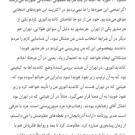
حدود ۳۰ حوزه که البته در یک شرایط معمولی انتخاباتی صورت می‌گرفت
اگر تمامی این حوزه‌ها را ما نمی‌بردیم در اکثریت این حوزه‌های انتخابی
موفق می‌شدیم. خود من از دو جا تقاضای کاندیداتوری کردم یکی از
خرمشهر یکی از تهران. خرمشهر به دلیل آن سوابق طولانی، تهران هم
دیگر در آن شرایط انتخاب شدن من مشکل نبود، آن شناسایی لازم را مردم
داشتند به‎خصوص این‌که من پیش‌بینی می‌کردم در خرمشهر هویدا
مشکلاتی ایجاد خواهد کرد به احتمال زیاد. یعنی در آن مرحلۀ اعلام
کاندیداتوری. در تهران آن هیئت بررسی‌کنندۀ وضع کاندیداها به کیفیتی
بود که به آن ترتیب زیر نفوذ هویدا نبود بنابراین من خیالم آسوده بود که
هیئتی که در تهران هست آن کاندیداتوری من را تأیید خواهد کرد و زیر
نفوذ هویدا به آن معنا قرار نمی‌گیرد. مثلاً در آن هیئتی که در تهران بود
امثال آقای زهتاب‎فرد بودند. زهتاب‌فرد مرد میهن‌پرستی است، مرد با شرفی
است مدیر روزنامه «اراده آذربایجان» و نقطه‌های مقاومتش را می‌دانستم،
از زمان پیشه‌وری مبارزه کرد، مقاومت کرد تا بعد و روابط فکری‎اش هم با