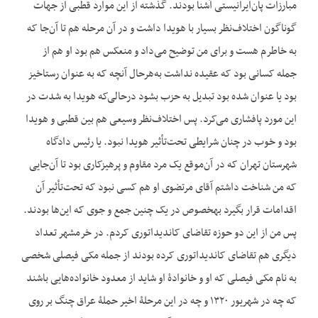
مبارزات پان‌ایرانیستی آشنا بودند. گذشته از این موارد قطبی از جهات
گوناگون اختلاف‌نظر بسیار با هویدا داشت و در آن مرحله هم تا آن‌جا که
به خاطرم هست و برای من توضیح می‌داد و منعکس هم بود او هم از
جمله کسانی بود که عقیده نداشت به‌هرحال آن‎چه که به عنوان رستاخیز
بود یا عنوان شده بود تبدیل به حزب بشود درحالی‌که هویدا به شدت در
این مورد پافشاری می‌کرد. پس اختلاف‌نظر وسیعی هم بین قطبی و هویدا
بود و خوب در چنان شرایطی تحت‌تأثیر هویدا نبود. یا رئیس دادگاه
شهرستان تهران که در آن‌موقع یک مرد مقاوم و پرهیزکاری بود تا آن‌جایی
که من شناخت داشتم آقای مرتضوی او هم کسی نبود که تحت‌تأثیر آن
اقدامات قرار بگیرد به‎خصوص در یک چنین جمع و جوی که این‌ها بودند.
پس من از این دو حوزه تقاضای کاندیداتوری کردم. در خرمشهر تعداد
دیگری هم تقاضای کاندیداتوری کرده بودند از جمله مکی فیصلی شخصی
به نام مکی فیصلی که او و خانوادۀ او شاید از معدود خانواده‌هایی باشند
که چه در شهریور ۱۳۲۰ و چه در این مرحلۀ اخیر حملۀ عراق چنگ بر روی