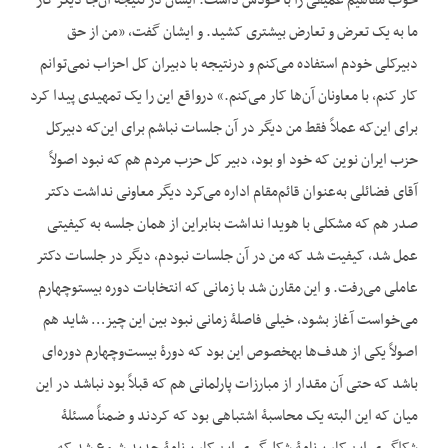
خوب مفاهیم عمیقی را با خودش داشت. ایشان در نتیجه آن‌جا دیگر کار
ما به یک تعرض و تعارض بیشتری کشید. و ایشان گفت، «من از حق
دبیرکلی خودم استفاده می‌کنم و درنتیجه با دبیران کل احزاب نمی‌توانم
کار کنم، با معاونان آن‌ها کار می‌کنم.» درواقع این را یک تمهیدی پیدا کرد
برای این‌که عملاً فقط من دیگر در آن جلسات نباشم برای این‌که دبیرکل
حزب ایران نوین که خود او بود، دبیر کل حزب مردم هم که نبود اصولاً
آقای فضائلی به‌عنوان قائم‌مقام اداره می‌کرد دیگر معاونی نداشت دکتر
صدر هم که مشکلی با هویدا نداشت بنابراین از همان جلسه به کیفیتی
عمل شد، کیفیت شد که من در آن جلسات نبودم، دیگر در جلسات دکتر
عاملی می‌رفت. و این مقارن شد با زمانی که انتخابات دوره بیست‎وچهارم
می‌خواست آغاز بشود، خیلی فاصلۀ زمانی نبود بین این چیز… شاید هم
اصولاً یکی از هدف‌ها به‎خصوص این بود که دورۀ بیست‌وچهارم دوره‌ای
باشد که حتی آن مقدار از مبارزات پارلمانی هم که قبلاً بود نباشد در این
میان که این البته یک محاسبۀ اشتباهی بود که کردند و ضمناً مسئلۀ