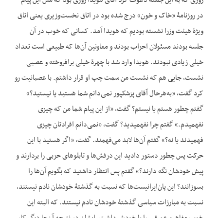
روزی که به این جلسه دعوت کرد آقای هویدا روزی بود که متن این پیام
در روزنامۀ «خاک و خون» درج شده بود در اتاق نخست‌وزیری یعنی اتاق
ویژۀ هیئت وزرا نشسته بودیم که هویدا آمد. کسانی که خوب در آن
جلسه بودند مسئولان احزاب بودند و معاونین آن‌ها که طبیعی است تعداد
خیلی زیادی نبودند. هویدا وارد شد با چهرۀ خیلی برافروخته و عصبی
نشست، جایی هم که نشست من سمت چپ او قرار داشتم. با عصبانیت رو
کرد گفت، «به‌هرحال آقای پزشک‎پور نمی‌دانم شما هستید یا نیستید؟»
گفتم چطور هستم یا نیستم؟ گفت، «از این پیام شما من که چیزی
نفهمیدم.» گفتم چرا نفهمیدید؟ گفت، «نمی‌دانم افرادتان چیزی
فهمیدند یا نه؟» گفتم آن‌ها لابد می‌فهمند. گفت، «اگر هستید با این
حرکت پس چطور دستور دادید این درفش‌ها و تابلو‌های حزبی را بردارند و
پیش خودشان نگه دارند؟» گفتم پس انتظار داشتید که بگویم آن‌ها را
بسوزانند؟ این پان‌ایرانیست‌ها که نسبت به گذشتۀ خودشان نادم نیستند،
نسبت به مبارزات سیاسی گذشتۀ خودشان نادم نیستند. که البته این