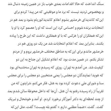
سنگ انداخت که حالا اقدامات بعدی خوب باز در همین زمینه دنبال شد
و به‎خصوص تردید نیست که برد ما و موفقیتی که من پیدا کردم برای
این‌که کاندیدای خرمشهر بشوم اعلام کاندیداتوری‎ام بشود و بعد هم در
انتخابات برنده شوم و احساس کرد این است که او را مصمم کرد یا او یا
این‌که هم‎فکران او را هرکس که با او هم‎فکری داشت که این طرح را پیاده
بکنند. بنابراین بعد که اعلام انتخابات شد من یک دو روزی هم در
خرمشهر ماندم برای این‌که به مناطق مختلف خرمشهر بروم و از مردم
تشکر بکنم. در همین مدت بود که اعلام تشکیل این جناح به این دو
کیفیت شد. من آمدم به تهران. روزی که رسیدم به تهران سه‌شنبه‌ای بود
که هویدا نمایندگان دو مجلس را یعنی منتخبین دو مجلس را برای مجلس
سنا و شورای ملی دعوت کرده بود به هتل، فکر می‌کنم، شرایتون که من
تقریباً از راه رسیده رفتم به آن هتل. آن‌جا که داخل محوطۀ سالن شدم بعد
از چند لحظه‌ای به دکتر آموزگار برخورد کردم. او آمد و خوشحال و تبریک
گفت. گفت، «ضمناً مطلبی دارم.» گفتم بله چیست؟ گفت، مثل این‌که