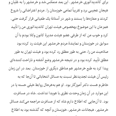
برای کاندیداتوری خرمشهر. این بعد منعکس شد و خرمشهر را به غلیان و
هیجان عجیبی برد و تقریباً تمامی خوزستان را. مردم اعتراضاتی را شروع
کردند و مغازه‌ها را بستند و شهر در آستانۀ یک طغیانی قرار گرفت حتی.
هم‎زمان با این موضوع به‎خصوص هیئت تهران کاندیداتوری من را تأیید
کرد و خوب من که از طرفی عضو هیئت مدیرۀ کانون وکلا بودم با آن
سوابق در خوزستان و نمایندۀ مردم خرمشهر این هیئت رد کرده بود
صلاحیت من را، حتی به طور مطلق رد کرده بود و هیئت تهران به طور
مطلق تأیید کرده بود و در نتیجه خرمشهر وضع آشفته و ناراحت‌کننده‌ای
پیدا کرد به طبع خرمشهر هم مناطق دیگری از خوزستان. بعد در این زمان
رئیس آن هیئت تجدیدنظر نسبت به مسائل انتخاباتی تا آن‌جا که به
خاطرم هست دکتر آموزگار بود. او هم به‌هرحال روابط خیلی حسنه یا در
این موارد در آن زمان وحدت نظری با هویدا نداشت. شاه در مسافرت
بود. تا آن‌جایی که اطلاع دارم شاه که از مسافرت مراجعه می‌کند مسائل
خرمشهر، هیجانات خرمشهر، خوزستان و آن‎چه که گذشته بود به اطلاع