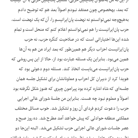
از این‌که من به‌عنوان یک‌چنین حزبی، تشکیل یک‌چنین حزبی با آن کیفیت
که بعد، به‎خصوص چون معتقد نبودم اصولاً بعد هم که توضیح دادم
به‌هیچ‌وجه نمی‌توانستم نه نهضت پان‌ایرانیسم را، آن‌که یک نهضت است،
حزب پان‌ایرانیست را هم نمی‌توانستم اعلام کنم که منحل است و تمام
شده این‌ها اختیاراتی است که در صلاحیت کنگره حزب، نه حزب
پان‌ایرانیست احزاب دیگر هم همین‌طور که بعد ایراد من هم به آن‌ها
همین می‌بود. بنابراین یک مسئله عبارت بود از، حالا از این پس روشی که
حزب پان‌ایرانیست می‌بایست اتخاذ کند. مسئله دوم دعوتی بود که
هویدا کرد از دبیران کل احزاب و معاونانشان برای تشکیل جلسه همان
جلسه‌ای که شاه اشاره کرده بود پیرامون چیزی که هنوز شکل نگرفته بود
اصولاً و معلوم نبود چه هست. بنابراین من جلسۀ شورای عالی اجرایی
حزب را دعوت کردم فردای آن روز و تشکیل شد. خوب مسائل مختلف
مملکتی منطقه حوادثی که پیش خواهد آمد مطرح شد. ده روز صبح و
عصر جلسات شورای عالی اجرایی حزب تشکیل می‌شد. البته این‌جا دو