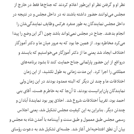
نظر او و گرفتن نظر او این‌طور اعلام کردند که جناح‌ها فقط در خارج از
مجلس می‌توانند حضور داشته باشند نه در داخل مجلس و در نتیجه در
داخل مجلس نمایندگان به طور منفرد هرکس وظایف نمایندگی‌شان را
انجام بدهند. جناح در مجلس نمی‌تواند باشد چون اگر این وضع را پیدا
می‌کرد مخاطره بود. از همین جا بود که به مرور میان ما و دکتر آموزگار
اختلاف ایجاد شد یعنی ما از دکتر آموزگار می‌خواستیم که بایستد و
درواقع از این حضور پارلمانی جناح حمایت کند تا بشود برنامه‌های
مملکتی را اجرا کرد. این مدت زمانی به طول نکشید، از این زمان
اختلافات ما و چند تن دیگر که البته معدود بودند در این زمان ولی
نمایندگان پان‌ایرانیست بودند، تا آن‌جا که به خاطرم هست، آقای بنی
احمد بود، تقریباً اختلافات شروع شد. اخلاق پور بود نمایندۀ آبادان و
چندتن دیگر. بنابراین به این کیفیت مجلس تشکیل شد، یعنی اجلاس
رسمی مجلس طبق معمول و طبق سنت و آیین‎نامه با آمدن شاه به مجلس و
بیان آن نطق افتتاحیه‌اش آغاز شد. جلسه‌ای تشکیل شد به دعوت رؤسای