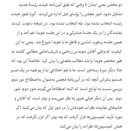
دو مجلس یعنی ایشان تا وقتی که طبق آیین‌نامه هیئت رئیسۀ جدید
تشکیل نشود امور مجلس را رؤسای قبل اداره می‌کردند. گویا هنوز هیئت
رئیسه انتخاب نشده بود، بله انتخاب نشده بود. در نتیجه دعوت کردند
نمایندگان را در یک جلسۀ مشترکی و در این جلسه هویدا هم آمد و از
همین جلسه برخورد اساسی و قاطع ما با هویدا شروع شد. یعنی به این
کیفیت که وقتی آقایان مهندس ریاضی و شریف‌امامی مطالبی گفتند به
طور مختصر هویدا پا شد مطالب مفصلی را بیان کرد. خلاصتاً این بود که
حالا دیگر دورۀ رستاخیز است، ما با هم اختلافی نداریم همه در یک مسیر
هستیم بنابراین آن‎چه که در آیین‌نامۀ مجلس به‌عنوان به‌اصطلاح دور دوم
بررسی نسبت به لوایح است که البته اصطلاحاً می‌گویند شور دوم، شور
دوم . پس آن دیگر خیلی ضرور به نظر نمی‌رسد و بهتر است که آقایان و
خانم‌های نماینده نظرات خودشان را در شور اول که بیان می‌کنند اگر
مورد تأیید کمیسیون‌ها قرار گرفت که چه بهتر اگر قرار نگرفت که در
همان کمیسیون‌ها نظرات را بیان می‌کند.