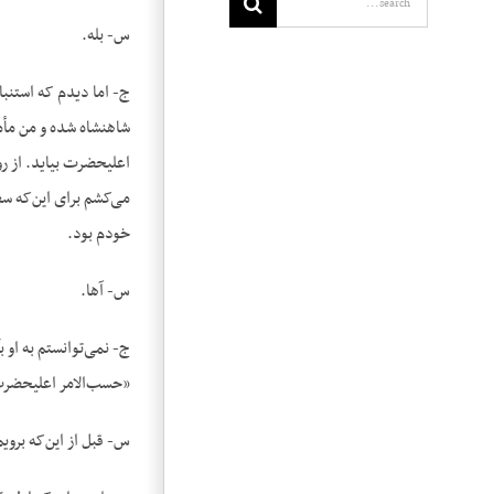
س- بله.
ج- اما دیدم که استنب
شاهنشاه شده و من مأمو
اعلیحضرت بیاید. از ر
می‌کشم برای این‌که سف
خودم بود.
س- آها.
ج- نمی‌توانستم به او 
«حسب‌الامر اعلیحضرت ن
س- قبل از این‌که برو