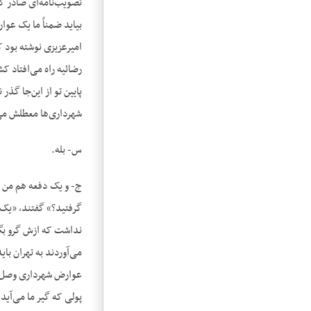
تصویب‌نامه‌ای صادر ک
بیاید ضمناً ما یک عوا
امیرعزیزی نوشته بود ک
رضائیه راه می‌افتاد ک
پایین تو از این‌جا گذ
شهرداری‌ها معطلش می
س- بله.
ج- و یک دفعه هم من ر
گرفتید؟» گفتند، «یک ک
نداشت که ازش گرو بگیر
می‌آوردند به تهران با
عوارض شهرداری وصل ک
پولی که گیر ما می‌آید