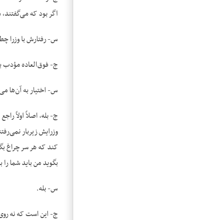
اگر بود که می‌گفتند، م
س- رفتارش با وزرا چطو
ج- فوق‌العاده مؤدب ب
س- اختیار به آن‌ها می‌
ج- بله، اصلاً اولاً ر
وزرایش زیربار نمی‌رفت
کند که هر سر چراغ بگو
بگوید من باید شما را ب
س- بله.
ج- این است که نه روی‌