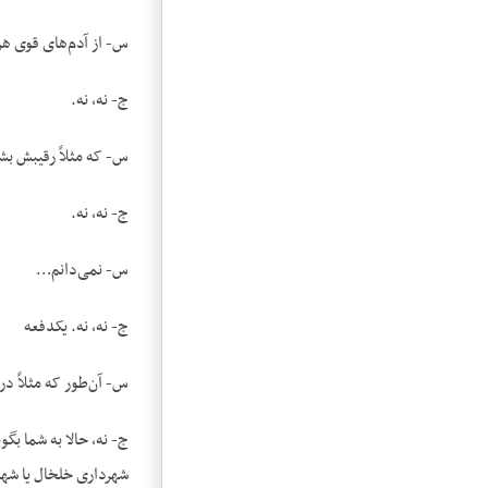
س- از آدم‌های قوی ه
ج- نه، نه.
س- که مثلاً رقیبش بش
ج- نه، نه.
س- نمی‌دانم…
ج- نه، نه. یکدفعه
س- آن‌طور که مثلاً در
ج- نه، حالا به شما بگ
شهرداری خلخال یا شهر