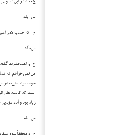
ج- بله در این‌که اول 
س- بله.
ج- که حسب‌الامر اعلی
س- آها.
ج- و اعلیحضرت گفته بو
من نمی‌خواهم که همان
خوب بود. بنی‌صدر می‌
است که کابینه علم الب
زیاد بود و آدم مؤدبی 
س- بله.
ج- و محققاً سوءاستفاد