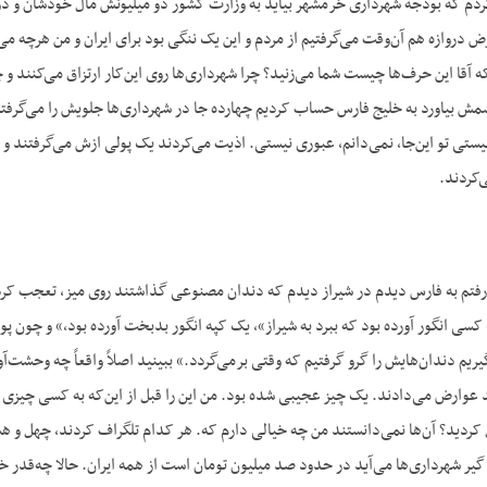
ردم که بودجه شهرداری خرمشهر بیاید به وزارت کشور دو میلیونش مال خودشان و دو 
رض دروازه هم آن‌وقت می‌گرفتیم از مردم و این یک ننگی بود برای ایران و من هرچه 
ه آقا این حرف‌ها چیست شما می‌زنید؟ چرا شهرداری‌ها روی این‌کار ارتزاق می‌کنند و 
شمش بیاورد به خلیج فارس حساب کردیم چهارده ‌جا در شهرداری‌ها جلویش را می‌گرفتند
ر نیستی تو این‌جا، نمی‌دانم، عبوری نیستی. اذیت می‌کردند یک پولی ازش می‌گرفتند و
‌کردند.
فتم به فارس دیدم در شیراز دیدم که دندان مصنوعی گذاشتند روی میز، تعجب کردم، 
سی انگور آورده بود که ببرد به شیراز»، یک کپه انگور بدبخت آورده بود،» و چون پ
یم دندان‌هایش را گرو گرفتیم که وقتی برمی‌گردد.» ببینید اصلاً واقعاً چه وحشت‌آو
ید عوارض می‌دادند. یک چیز عجیبی شده بود. من این را قبل از این‌که به کسی چیزی ب
ردید؟ آن‌ها نمی‌دانستند من چه خیالی دارم که. هر کدام تلگراف کردند، چهل و
 گیر شهرداری‌ها می‌آید در حدود صد میلیون تومان است از همه ایران. حالا چه‌قدر