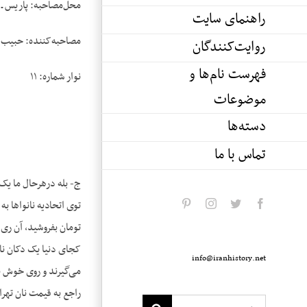
محل‌مصاحبه: پاریس ـ 
راهنمای سایت
مصاحبه‌کننده: حبیب 
روایت‌کنندگان
فهرست نام‌ها و
نوار شماره: ۱۱
موضوعات
دسته‌ها
تماس با ما
ج- بله درهرحال ما یک 
توی اتحادیه نانواها ب
pinterest
instagram
twitter
facebook
تومان بفروشید، آن ری‌ا
کجای دنیا یک دکان نان
info@iranhistory.net
می‌گیرند و روی خوش ن
راجع به قیمت نان تهرا