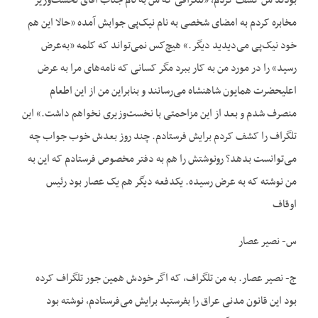
بودند من کشف کردم، «تلگرافی که من به نام جناب آقای نخست‌وزیر
مخابره کردم به امضای شخصی به نام نیک‌پی جوابش آمده «حالا این هم
خود نیک‌پی می‌دیدید دیگر.» هیچ‌کس نمی‌تواند که کلمه «به‌عرض
رسید» را در مورد من به کار ببرد مگر کسانی که نامه‌های مرا به عرض
اعلیحضرت همایون شاهنشاه می‌رسانند و بنابراین من از این اطعام
منصرف شدم و بعد از این مزاحمتی با نخست‌وزیری نخواهم داشت.» این
تلگراف را کشف کردم برایش فرستادم. چند روز بعدش خوب جواب چه
می‌توانست بدهد؟ رونوشتش را هم به دفتر مخصوص فرستادم که این به
من نوشته که به عرض رسیده. یکدفعه دیگر هم یک عصار بود رئیس
اوقاف
س- نصیر عصار
ج- نصیر عصار. به من تلگراف، که اگر خودش همین جور تلگراف کرده
بود این قانون مدنی عراق را بفرستید برایش می‌فرستادم، نوشته بود