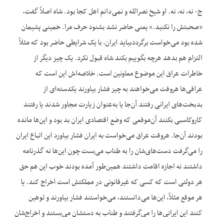
ج- نه، نه، نه. او شیخ نصرالله و نمی‌دانم اهل کجا بود. شاه اصلاً گفت،
«صحبتش را نکنید.» یعنی حاضر نشد بشنود حرف مرا. خمینی پشیمان
شده بود می‌خواست برگرددبیاید ایران، با یک شرایطی حاضر بود که مثلاً
التزام هم بدهد هرچه بگوییم بکند شاه قبول نکرد. یک چیز دیگر از
خاطرات عراق این موضوع معاونین است. خلاصه‌اش این است که
عراقی‌ها هروقت می‌خواهند به چیز فشار بیاورند یکدسته‌ای از
بدبخت‌های ایرانی رفتند آن‌جا یا به‌عنوان زیارت مجاور شدند یا رفتند
کاروکاسبی بکنند آن‌موقعی که وضع اقتصادی ایران بد بود و این‌ها مانده
بودند آن‌جا. هروقت عراق می‌خواست به ایران فشار بیاورد این اتباع ایران
را می‌گرفت دست‌های‌شان را به طناب می‌بست چون این‌ها نه گذرنامه
داشتند نه اجازه اقامت داشتند همین‌طور آمده بودند خوب این هم حق
هر دولتی است که کسی که غیرقانونی در مملکتش است اخراج کند. یا
هر موقع مثلاً، این‌ها می‌دانستند، می‌خواستند فشار بیاورند و توهین
کنند این ایرانی‌ها را می‌گرفتند و طناب به دستشان می‌بستند و اخراج‌شان