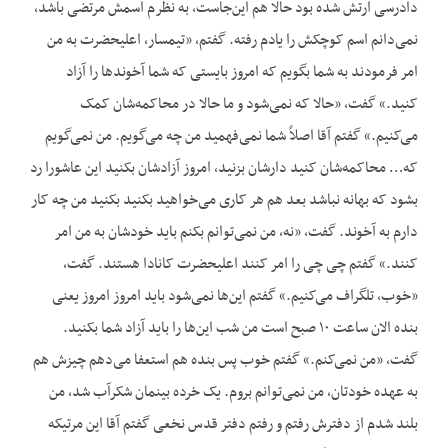
دادرسی ارتش شده بود حالا هم این‌جاست، به نظرم اسمش مرتضی باشد،
نمی‌دانم اسم کوچکش را یادم رفته. گفتم، «تیمسار، اعلیحضرت به من
امر فرمودند به شما بگویم که امروز بایستی که شما آخوندها را آزاد
کنید.» گفت، «حالا که نمی‌شود و ما حالا در محاکمه‌شان کمک
می‌کنیم.» گفتم آقا اصلاً شما نمی‌فهمید من چه می‌گویم. من نمی‌گویم
که… محاکمه‌شان کنید دارشان بزنید، امروز آزادشان بکنید این عاشورا رد
بشود که بهانه نباشد بعد هم هر کاری می‌خواهید بکنید بکنید من چه کار
دارم به آخوند. گفت، «نه، من نمی‌توانم بکنم باید خودشان به من امر
کنند.» گفتم چی چی را امر کنند اعلیحضرت کانادا هستند. گفت،
«خوب، تلگراف می‌کنیم.» گفتم این‌ها نمی‌شود باید امروز امروز یعنی
بنده الان ساعت ۱۰ صبح است من شب این‌ها را باید آزاد شما بکنید.
گفت، «من نمی‌کنم.» گفتم خوب پس بنده هم استعفا می‌دهم چیزش هم
به عهده خودتان، من نمی‌توانم بروم. یک خرده بینمان شکرآب شد، من
بلند شدم از دفترش رفتم و رفتم دفتر قدس نخعی گفتم آقا این مرتیکه