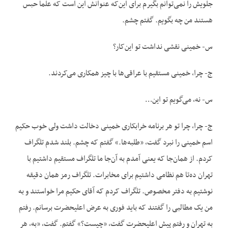
جلویش را نمی‌توانم بگیرم برای این‌که عنوانش این است که علما حبس
هستند من چه بگویم. گفتم چشم.
س- خمینی نقشی نداشت تو این‌کار؟
ج- چرا، خمینی مستقیم با عراقی‌ها با چیز همکاری می‌کردند.
س- نه، می‌گویم تو این…
ج- چرا، چرا تو هر برنامه خرابکاری خمینی دخالت داشت ولی خوب حکیم
اسم خمینی را نبرد گفت، «طلبه‌ها.» گفتم که چشم. بلند شدم تلگراف
کردم. از همان‌جا که یعنی آمدم به آن‌جا ما تلگراف مستقیم داشتیم با
تهران ده‌تا هم نظامی داشتیم برای مخابرات. تلگراف رمز همان دقیقه
نوشتیم به دفتر مخصوص. تلگراف کردم که آقای حکیم مرا خواستند و به
من یک مطالبی را گفتند که باید فوری به عرض اعلیحضرت برسانم. رفتم
به تهران و رفتم پیش اعلیحضرت گفت، «چیست؟» گفتم. گفت، «به، هر