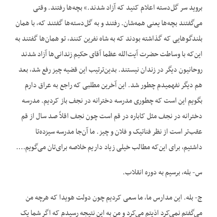
بروید سر گل‌دسته اعلام کنید که آزاد شدند.» بچه‌ها رفتند. وقتی
می‌گفتند بچه‌ها یعنی همه‌شان. رفتند و به گل‌دسته‌ها گفتند که، با همان
بلندگوهایی که گذاشته بودند که به شاه نفرین کنند، تو همان‌ها گفتند به
این‌که با وساطت حضرت آیت‌الله عظما آقای حکیم زندانی‌ها آزاد شدند
روحانیون دیگر در زندان نیستند. بدین‌ترتیب این قضیه چیز رفع شد، بعد
هم دیگر نفهمیدم چطور شد. این آخرین مطلبی که راجع به عراق دارم
بگویم این است که چطوری مدرسه دخترانه در نجف باز کردیم. مدرسه
دخترانه در نجف مثل کاباره در قم است چون نجف اقلاً صد سال از قم
عقب‌تر است از نظر فناتیک و فلان و چیز. ما آن‌جا مدرسه سیزده‌تا
داشتیم، برای این‌که مطالب خیلی زیاد داریم خلاصه برای‌تان می‌گویم….
س- بله، برسیم به دوره انقلاب.
ج- بله. این مدارس ما، ما سعی کردیم چون دولت هویدا که هرچه من
می‌گفتم نمی‌کرد اذیتم می‌کرد و من به این نتیجه رسیدم که اگر شما یک