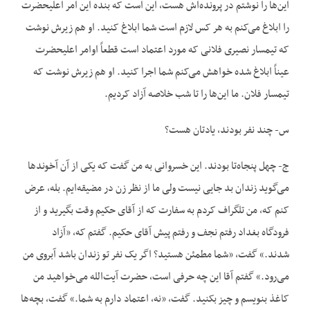
این‌ها را نوشتم در پرونده‌اش هست، این است که بنده این امر اعلیحضرت
را ابلاغ می‌کنم به هر کس لازم است شما ابلاغ کنید. او هم زیرش نوشت
که تیمسار نصیری فلانی که مورد اعتماد است قطعاً اوامر اعلیحضرت
عیناً ابلاغ شده خواهش می‌کنم شما اجرا کنید. او هم زیرش نوشت که
تیمسار فلان. ما این‌ها را تا شب خلاصه آزاد کردیم.
س- چند نفر بودند، یادتان هست؟
ج- چهل پنجاه‌تا بودند. این خسروانی به من گفت که یکی از آن آخوندها
می‌گوید زندان بد جایی نیست ولی ما از نظر زن در مضیقه‌ایم. بله، عرض
کنم که، من تلگراف کردم به سفارت که از آقای حکیم وقت بگیرید و از
فرودگاه بغداد رفتم نجف و رفتم پیش آقای حکیم. گفتم که، «آزاد
شدند.» گفت، «شما مطمئن هستید؟ اگر یک نفر تو زندان باشد آبروی من
می‌رود.» گفتم آقا این چه حرفی است، حضرت آیت‌الله می‌خواهید من
کاغذ بنویسم و چیز بکنید. گفت، «نه، اعتماد دارم به شما.» گفت، بچه‌ها