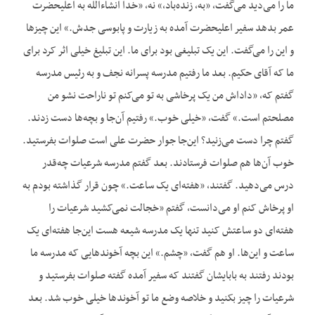
ما را می‌دید می‌گفت، «به، زنده‌باد،» نه، «خدا انشاءالله به اعلیحضرت
عمر بدهد سفیر اعلیحضرت آمده به زیارت و پابوسی جدش.» این چیزها
و این را می‌گفت. این یک تبلیغی بود برای ما. این تبلیغ خیلی اثر کرد برای
ما که آقای حکیم. بعد ما رفتیم مدرسه پسرانه نجف و به رئیس مدرسه
گفتم که، «داداش من یک پرخاشی به تو می‌کنم تو ناراحت نشو من
مصلحتم است.» گفت، «خیلی خوب.» رفتیم آن‌جا و بچه‌ها دست زدند.
گفتم چرا دست می‌زنید؟ این‌جا جوار حضرت علی است صلوات بفرستید.
خوب آن‌ها هم صلوات فرستادند. بعد گفتم مدرسه شرعیات چه‌قدر
درس می‌دهید. گفتند، «هفته‌ای یک ساعت.» چون قرار گذاشته بودم به
او پرخاش کنم او می‌دانست، گفتم «خجالت نمی‌کشید شرعیات را
هفته‌ای دو ساعتش کنید تنها یک مدرسه شیعه هست این‌جا هفته‌ای یک
ساعت و این‌ها. او هم گفت، «چشم.» این بچه آخوندهایی که مدرسه ما
بودند رفتند به بابایشان گفتند که سفیر آمده گفته صلوات بفرستید و
شرعیات را چیز بکنید و خلاصه وضع ما تو آخوندها خیلی خوب شد. بعد