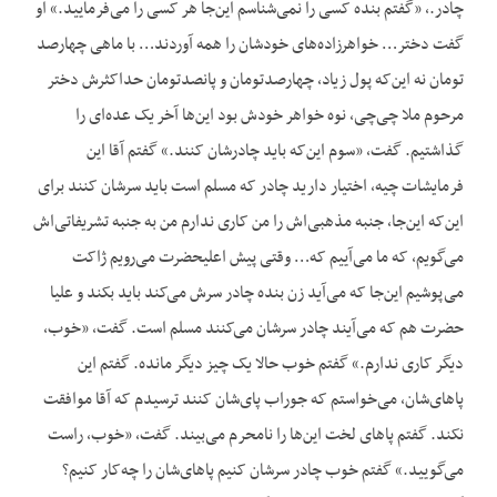
چادر.، «گفتم بنده کسی را نمی‌شناسم این‌جا هر کسی را می‌فرمایید.» او
گفت دختر… خواهرزاده‌های خودشان را همه آوردند… با ماهی چهارصد
تومان نه این‌که پول زیاد، چهارصدتومان و پانصدتومان حداکثرش دختر
مرحوم ملا چی‌چی، نوه خواهر خودش بود این‌ها آخر یک عده‌ای را
گذاشتیم. گفت، «سوم این‌که باید چادرشان کنند.» گفتم آقا این
فرمایشات چیه، اختیار دارید چادر که مسلم است باید سرشان کنند برای
این‌که این‌جا، جنبه مذهبی‌اش را من کاری ندارم من به جنبه تشریفاتی‌اش
می‌گویم، که ما می‌آییم که… وقتی پیش اعلیحضرت می‌رویم ژاکت
می‌پوشیم این‌جا که می‌آ‌ید زن بنده چادر سرش می‌کند باید بکند و علیا
حضرت هم که می‌آیند چادر سرشان می‌کنند مسلم است. گفت، «خوب،
دیگر کاری ندارم.» گفتم خوب حالا یک چیز دیگر مانده. گفتم این
پاهای‌شان، می‌خواستم که جوراب پای‌شان کنند ترسیدم که آقا موافقت
نکند. گفتم پاهای لخت این‌ها را نامحرم می‌بیند. گفت، «خوب، راست
می‌گویید.» گفتم خوب چادر سرشان کنیم پاهای‌شان را چه‌کار کنیم؟