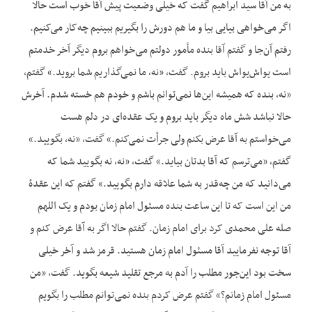
به من آقا سید ابراهیم گفت که خیلی وضعیت پیش آقا خوب است حالا
اگر می‌خواهی بیایی بیا و ما هم دورش را بگیریم ببینیم چه‌کار می‌کنیم.
رفتم آن‌جا و گفتم آقا بنده مأمور دولتم می‌خواهم بروم دیگر آخر خدمتم
است یواش‌یواش باید بروم. گفت، «نه، ما نمی‌گذاریم شما بروید.» گفتم،
«نه، بنده که همیشه این‌ها نمی‌توانم باشم و خودم هم خسته شدم. آخرش
حالا نباشد شش ماه دیگر باید بروم و یک عقده‌ای در دلم هست
می‌خواستم به آقا عرض بکنم ولی جرأت نمی‌کنم.» گفت، «نه، بگویید.»
گفتم، «می‌ترسم که آقا بدتان بیاید.» گفت، «نه، نه بگویید شما که
می‌دانید که من چه‌قدر به شما علاقه دارم بگویید.» گفتم که این عقدۀ
من این است که تا این ساعت بنده مسئول امام زمان بودم و یک اللهم
صله علی محمدی کرد برای امام زمان. گفتم حالا اگر به آقا عرض کنم و
آقا توجه نفرمایید آقا مسئول امام زمان هستید. قرمز شد و آخر خیلی
سخت بود این‌جور مطلب را آدم به مرجع تقلید شیعه بگوید. گفت، «من
مسئول امام زمانم؟» گفتم عرض کردم بنده نمی‌توانم مطلب را بگویم