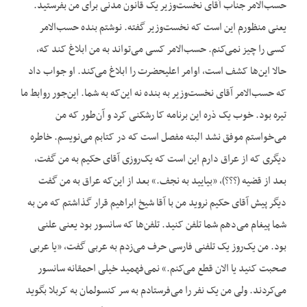
حسب‌الامر جناب آقای نخست‌وزیر یک قانون مدنی برای من بفرستید.
یعنی منظورم این است که نخست‌وزیر گفته. نوشتم بنده حسب‌الامر
کسی را چیز نمی‌کنم. حسب‌الامر کسی می‌تواند به من ابلاغ کند که،
حالا این‌ها کشف است، اوامر اعلیحضرت را ابلاغ می‌کند. او جواب داد
که حسب‌الامر آقای نخست‌وزیر به بنده نه این‌که به شما. این‌جور روابط ما
تیره بود. خوب یک ذره این برنامه کا رشکنی کرد و آن‌طور که من
می‌خواستم موفق نشد البته مفصل است که در کتابم می‌نویسم. خاطره
دیگری که از عراق دارم این است که یک‌روزی آقای حکیم به من گفت،
بعد از قضیه (؟؟؟)، «بیایید به نجف.» بعد از این‌که عراق به من گفت
دیگر پیش آقای حکیم نروید من با آقا شیخ ابراهیم قرار گذاشتم که من به
شما پیغام می‌دهم شما تلفن کنید. تلفن‌ها که سانسور بود یعنی علنی
بود. من یک‌روز یک تلفنی فارسی حرف می‌زدم به عربی گفت، «یا عربی
صحبت کنید یا الان قطع می‌کنم.» نمی‌فهمید خیلی احمقانه سانسور
می‌کردند. ولی من یک نفر را می‌فرستادم به سر کنسولمان به کربلا بگوید