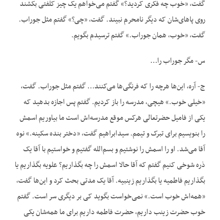
گفت، «خوب چه فکری کردید؟» گفتم می‌خواهم یک چیز کلفتی بکشند
روی پاهای‌شان که دیگر نامحرم نبیند. گفت، «چی؟» گفتم مثل جوراب.
گفت، «خوب، همان جوراب.» گفتم ترسیدم بگویم.
س- مگر جوراب را…
ج- آره، این‌ها هرچه را که فرنگی‌ها می‌کنند… گفتم مثل جوراب. گفت،
«خیلی خوب.» هیچی، مدرسه را باز کردیم. گفتم پس اجازه بدهید که
یکی از فامیل حضرتعالی هرکس موقع مدرسه‌اش است ما بیاوریم اسمش
را بنویسیم برای تبرک و تیمم. سیدابراهیم گفت، «دختر بنده سکینه.» نوه
آقا می‌شد. او را اسمش را نوشتیم و بسم‌الله گفتیم و خواستیم با آقا یک
ذره شوخی کنیم گفتم که آقا حالا اسمش را چه بگذاریم؟ علویه بگذاریم یا
بگذاریم فاطمیه یا بگذاریم زینبیه. آقا یک مدتی بحث کرد و این‌ها گفت،
«همه‌اش خوب است.» نمی‌خواست بگوید کی بر دیگری سر است. گفتم
خوب حضرت زینب داریم، حضرت فاطمه داریم برای ما همه‌شان یکی