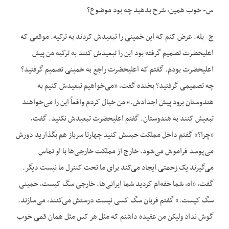
س- خوب همین، شرح بدهید چه بود موضوع؟
ج- بله. عرض کنم که این خمینی را تبعیدش کردند به ترکیه. موقعی که
اعلیحضرت تصمیم گرفته بود این را تبعیدش کنند به ترکیه من پیش
اعلیحضرت بودم. گفتم که اعلیحضرت راجع به خمینی تصمیم گرفتید؟
چه تصمیمی گرفتید؟ بخنده گفت، «می‌خواهیم تبعیدش کنیم به
هندوستان برود پیش اجدادش.» من خیال کردم واقعاً این را می‌خواهند
تبعیش کنند به هندوستان. گفتم اعلیحضرت تبعیدش نکنید. گفت،
«چرا؟» گفتم داخل مملکت حبسش کنید چهارتا سرباز هم بگذارید دورش
می‌پوسد فراموش می‌شود. خارج از مملکت خارجی‌ها با او تماس
می‌گیرند یک زحمتی ایجاد می‌کند برای ما تحت کنترل ما نیست دیگر.
گفت، «اه، شما خفه‌ام کردید شما ایرانی‌ها. خارجی سگ کیست، خمینی
سگ کیست.» گفتم قربان سگ کسی نیست درستش می‌کنند، می‌سازند.
گوش نداد ولیکن من عقیده داشتم که مثل هر کس مثل همان قمی خوب