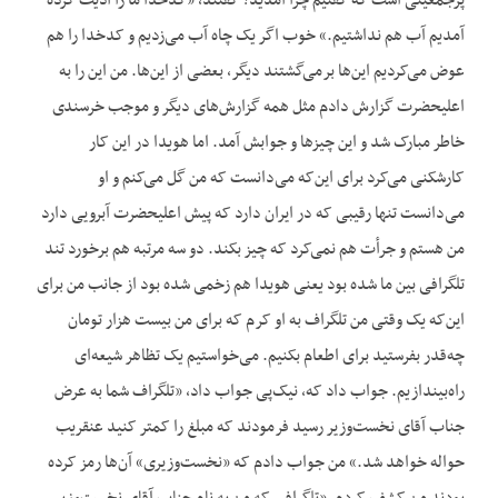
پرجمعیتی است که گفتیم چرا آمدید؟ گفتند، «کدخدا ما را اذیت کرده
آمدیم آب هم نداشتیم.» خوب اگر یک چاه آب می‌زدیم و کدخدا را هم
عوض می‌کردیم این‌ها برمی‌گشتند دیگر، بعضی از این‌ها. من این را به
اعلیحضرت گزارش دادم مثل همه گزارش‌های دیگر و موجب خرسندی
خاطر مبارک شد و این چیزها و جوابش آمد. اما هویدا در این کار
کارشکنی می‌کرد برای این‌که می‌دانست که من گل می‌کنم و او
می‌دانست تنها رقیبی که در ایران دارد که پیش اعلیحضرت آبرویی دارد
من هستم و جرأت هم نمی‌کرد که چیز بکند. دو سه مرتبه هم برخورد تند
تلگرافی بین ما شده بود یعنی هویدا هم زخمی شده بود از جانب من برای
این‌که یک وقتی من تلگراف به او کرم که برای من بیست هزار تومان
چه‌قدر بفرستید برای اطعام بکنیم. می‌خواستیم یک تظاهر شیعه‌ای
راه‌بیندازیم. جواب داد که، نیک‌پی جواب داد، «تلگراف شما به عرض
جناب آقای نخست‌وزیر رسید فرمودند که مبلغ را کمتر کنید عنقریب
حواله خواهد شد.» من جواب دادم که «نخست‌وزیری» آن‌ها رمز کرده