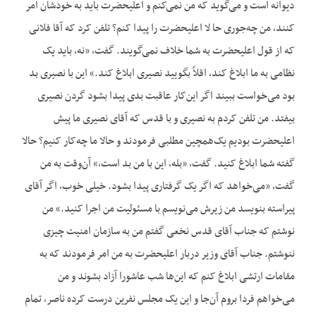
دیوانه است و می‌گوید که من نمی‌کنم و اعلیحضرت باید به خودشان امر
کنند، من چه‌جوری حا لا اعلیحضرت را پیدا کنم؟ تلفن کرد که آقا فلانی
که از قول اعلیحضرت به شما خلاف نمی‌گویند. گفت، «نه، باید یک
نظامی به ما ابلاغ کند، اقلاً بگویید نصیری ابلاغ کند.» این با نصیری بد
بود می‌خواست ببیند اگر این‌کار عاقبت بدی پیدا بشود گردن نصیری
بیفتد. من تلفن کردم به نصیری و با قدس که آقای نصیری ما پیش
اعلیحضرت بودیم یک‌همچین مطلبی فرمودند و حالا ما چه‌کار کنیم؟ حالا
گفته شما ابلاغ کنید. گفت، «بله، این با من بد است،» آن‌وقت به من
گفت، «می‌خواهد که اگر یک گرفتاری پیدا بشود. خیلی خوب، اگر آقای
پیراسته بنویسد من زیرش می‌نویسم با مسئولیت من اجرا کنید.» من
نوشتم که جناب آقای قدس نخعی گفتم من به سازمان امنیت چیزی
ننوشتم. جناب آقای وزیر دربار اعلیحضرت به من امر فرمودند که به
مقامات ارتشی ابلاغ کنم که این‌ها شب عاشورا آزاد بشوند و من
می‌خواهم فردا بروم آن‌جا و این یک مجلس نفرین درست کرده ناصر، تمام