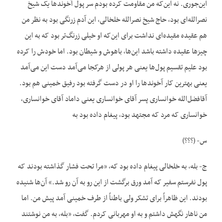
این‌جوری. نه این‌که من مقاومت کرده بودم سر پول آخوندها یک شیخ
نصرالله‌ای بود، حاج شیخ نصرالله خلخالی، این آدم زرنگی بود به نظر من
هم عقیده مقیده‌ای نداشت برای این‌که او خیلی زرنگ‌تر بود که به این
چیزها عقیده داشته باشد این‌ها، باهوش و شیطان بود. اما خودش را کرده
بود علیم تقسیم پول‌ها یعنی هر پولی از هرکجا می‌آمد دست این می‌آمد
یعنی بهترین کار آخوندها را او در دست گرفته بود رفیق خمینی هم بود.
آقافضل‌الله خوانساری پسر آقای خوانساری یعنی داماد آقای خوانساری،
خوانساری که مرد که مجتهد بود، پیغام داده بود به
س- (؟؟؟)
ج- بله، به خلخالی پیغام داده بود که، «مرا تحت فشار گذاشته بودند که
پول نفرستم سفیر که آمد ورق برگشت از این رو به آن رو شد.» آن‌ها شنیده
بودند. این ظاهراً برای تشکر ولی باطناً از طرف خمینی آمد پیش من. اما
من ناهار نگهش داشتم و به او مهربانی کردم. گفت، «بله، به من نوشتند