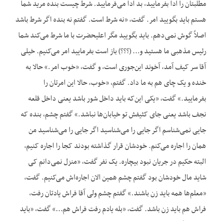
مطلبتان را ادا بفرمایید، بد ادا می‌فرمایید. شرط چیست بنده مرید شما
هستم باید بگویید امر. گفت، «نه شرط است. گفتم نه بنده اگر شرط باشد
اصلاً گوش نمی‌دهم. باید بگویید مگر اعلیحضرت با ما شرط می‌کند شما
رئیس مذهبی ما هستید و… (؟؟؟) باز است بفرمایید امر می‌کنیم. خیلی
آقا سر کیف آمد، آخوند این‌جوری است، و گفت، «خوب امر.» حالا به
خنده و یک چای هم به ما داد. گفتم، «خوب، حالا این امرتان را
بفرمایید.» گفت، «یکی این‌که باید داخل شور باشد یعنی داخل قلعه
نجف باشد یعنی جای کثیفش تو خیابان‌ها نباشد.» گفتم چشم، بنده که
جایی نمی‌شناسم اگر جایی را می‌شناسید اگر جایی را می‌شناسید من
همان را اجاره می‌کنم. خودشان قرار گذاشته بودند کجا را اجاره کنیم،
البته حکیم در جریان نبود بیچاره. یک نفر گفت، «منزل نمی‌دانم کی
شاید مال خودشان بود گفتم چشم همین الان اجاره‌اش می‌کنیم. گفت،
«معلم‌‌ها همه باید زن باشند.» گفتم چشم ولی آقا فراش یادتان رفت،
فراش هم باید زن باشد. گفت، «بله یادم رفت فراش هم…» گفت، «باید