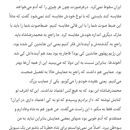
ایران سقوط نمی‌کرد. درهرصورت چون هر چیزی را که آدم می‌خواهد
مقایسه کند بایستی که با نوع خودش مقایسه کند نمی‌شود گفت که مثلاً
این ضبط صوت شما را با این قالی مقایسه کنیم. ضبط‌صوت شما را باید با
مارک دیگری اندازه خودش مقایسه کرد. ما راجع به محمدرضاشاه باید
راجع به گذشته‌ش و آینده‌اش فکر کنیم یعنی این جانشین کی شده بود،
این رژیم پهلوی جانشین کی بود؟ قاجاریه بود بعد هم آینده‌اش کی شد
آخوندها. بنابراین نسبت به این دوتا که می‌بینید این از همه آن‌ها بهتر
بود. معایبی هم داشت که راجع به معایبش حالا به تفصیل صحبت
می‌کنیم. یعنی عقیده خودم را می‌گویم. یکی از معایب بزرگ
محمدرضاشاه این بود که به هیچ‌کس اعتماد نداشت. این‌که اشرف تو
کتابش نوشته که، «از برادرم پرسیدم که تو به کی اعتماد داری در ایران؟
گفت فقط به سگم.» این راست می‌گفت. من هنوز هم به شاه وفادارم و
معتقدم که آدم خوبی بود منهای بعضی معایبش بنابراین نباید به من
سوءظن ببرد. اصلاً من نمی‌توانستم برای شاه خطرناک باشم من یک سیویل