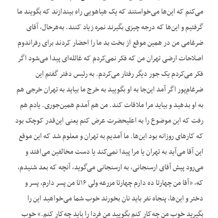
می‌کنم که این‌ها می‌خواستند که یک هیاهویی راه بیندازند که بگویند ما
گرفتیم و این‌ها که درجه چیزی بگیرند نمره زیاد کنند. به‌هرحال، آقای
ضرغامی من در همین موقع از بخت بد ما را احضار کردند برای رفراندوم
اصلاحات ارضی تهران من که فکر نمی‌کردم که غائله‌ای پیدا می‌شود اگر
فکر می‌کردم یک جور دیگر رفتار می‌کردم. به رئیس دفتر گفتم این
ضرغام‌پور اگر آمد این‌جا به او بگویید به خرج ما بیاید به تهران خرجی هم
به او بدهید و بیاید مرا ملاقات کند. من هم آمدم همین‌جوری. یادم هم
رفت که این موضوع را به اعلیحضرت عرض کنم یعنی این‌قدر کوچک بود
که کارهای روزانه بود این‌ها. ما آمدیم به تهران و معلوم شد که این موقع
این آقا می‌آید به تهران یا مرا پیدا نمی‌کند یا دست مخالفین می‌افتد و
می‌رود پیش آقای ارسنجانی، به ارسنجانی می‌گوید، آنچه که بعد شنیدم،
که، «آقا من چهارتا ده دارم چهارتا مزرعه ولی ۱۶تا من پسر دارم، پسر و
دختر و این‌ها، پنجاه نفر باید نان بخورند خوب شما می‌خواهید این را
بگیرید خوب من چه‌کار کنم بگویید من فردا را باید چه‌کار کنم.» خوب