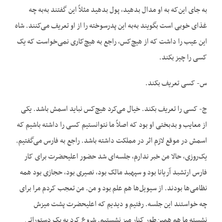
به جای این‌که به او مدال بدهید، پول بدهید مثلاً این گفتند به‌به چه
غذای خوبی است بگویند به‌به این پدرسوخته را از او تعریف می‌کنند. شاه
این عیب را داشت که از هیچ‌کس، راجع به هیچ‌کاری نمی‌خواست که یک
کسی را چیز بکند.
س- کسی تعریف بکند.
ج- کسی را تعریف بکند. خیال می‌کرد هیچ‌کس نباید اسمش باشد. یکی
از معایب و بدبختی او بود که اصلاً ما نتوانستیم کسی را داشته باشیم که
اسمش در موقع لازم اثر در مملکت داشته باشد. راجع به فارس می‌گفتیم.
یک‌روزی، حالا من خبر ندارم، جلسه‌ای شد حضور اعلیحضرت برای کار
فارس ارتشبد آریانا بود و سپهبد مالک بود، نصیری بود، حجازی بود همه
نظامی‌ها بودند. از سیویل‌ها هم علم بود و من. من تعجب کردم مرا برای
چه خواستند این جلسه. رفتیم و دیدیم که اعلیحضرت پشت میزش
نشسته ما هم همین‌طور کنار میز نشستیم. شروع کرد به یک دستوراتی