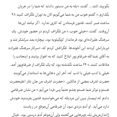
بگویید، لابد… گفت، «بله به من دستور دادند که شما را در جریان
بگذارم.» گفتم خوب من به شما می‌گویم الان به تهران تلگراف کنید ۴۸
ساعت صبر کنند، قشون فرستادن که کاری ندارد. اگر نیامد این‌جا
آن‌وقت. گفت، «خیلی خوب.» من تلگراف کردم در حضور خودش. یک
سرهنگ علیزاده‌ای بود فرماندار کهگیلویه بود، بیچاره بعد سرلشکر شد و
تیربارانش کردند این آخوندها. تلگرافش کردم که، «سرکار سرهنگ علیزاده
به آقای عبدالله ضرغام پور ابلاغ کنید که به اهواز بیایند و اینجانب را
ملاقات کنند.» ۲۴ ساعت نگذشته بود که یک تلگراف از ضرغام‌پور آمد.
خیلی با ادب خیلی با ادب که، آخر این دهاتی‌ها به استاندار می‌گویند
حضرت اشرف بعضی از مالکین. «حضرت اشرف من جان نثار اعلیحضرت
هستم و نوکر شما هستم چشم حتماً پس فردا می‌آیم.» من نشان ضرغامی
دادم که تیمسار ببین این مردیکه که می‌خواستید قشون بفرستید خودش
دارد می‌آید. او آدم دزدی نبود آن ضرغامی آن‌موقع در ریاست
ژاندارمریش یک چیزهایی می‌گفتند ولی آن‌موقع آدم درستی بود. خیال