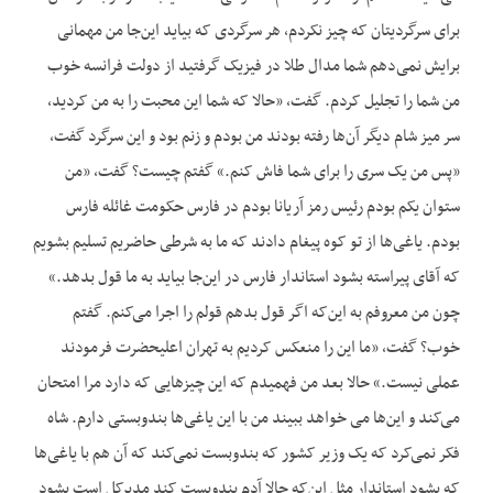
برای سرگردیتان که چیز نکردم، هر سرگردی که بیاید این‌جا من مهمانی
برایش نمی‌دهم شما مدال طلا در فیزیک گرفتید از دولت فرانسه خوب
من شما را تجلیل کردم. گفت، «حالا که شما این محبت را به من کردید،
سر میز شام دیگر آن‌ها رفته بودند من بودم و زنم بود و این سرگرد گفت،
«پس من یک سری را برای شما فاش کنم.» گفتم چیست؟ گفت، «من
ستوان یکم بودم رئیس رمز آریانا بودم در فارس حکومت غائله فارس
بودم. یاغی‌ها از تو کوه پیغام دادند که ما به شرطی حاضریم تسلیم بشویم
که آقای پیراسته بشود استاندار فارس در این‌جا بیاید به ما قول بدهد.»
چون من معروفم به این‌که اگر قول بدهم قولم را اجرا می‌کنم. گفتم
خوب؟ گفت، «ما این را منعکس کردیم به تهران اعلیحضرت فرمودند
عملی نیست.» حالا بعد من فهمیدم که این چیزهایی که دارد مرا امتحان
می‌کند و این‌ها می خواهد ببیند من با این یاغی‌ها بندوبستی دارم. شاه
فکر نمی‌کرد که یک وزیر کشور که بندوبست نمی‌کند که آن هم با یاغی‌ها
که بشود استاندار مثل این‌که حالا آدم بندوبست کند مدیرکل است بشود