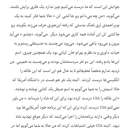
جوابش این است که ما درست می‌کنیم چیز ندارد یک فکری برایش بکنند.
می‌گوید، «من چه می‌دانم برو جاکشی کن.» حالا شما فکر کنید به یک
بویراحمدی لری تفنگ بدستی که رفته این‌جوری حرف می‌زند بگویند برو
جاکشی کن این آماده همه کاری می‌شود دیگر. می‌گوید، «چشم.» می‌آید
بیرون و می‌رود یاغی می‌شود. می‌رود می‌چسبد به حسینقلی رستم و به
حیات داوری و به نظرم بهرام خان کیانی بود یک همچنین چیزی، اسم
این‌ها یادم رفته، این دو نفر سردسته‌شان بودند و می‌چسبد به خمینی. من
تردید ندارم شخصاً تحقیقاتم تا به حال هم این است که این غائله را
انگلیسی‌ها درست کردند. البته یک نفر هم هست در دانشگاه آمریکا که
حالا اسمش را به شما می‌گویم به اسم صیقل یک کتابی نوشته و نوشته،
«این غائله را CIA درست کرده بود برای این‌که شاه را بترساند.» من باور
نمی‌کنم CIA درست کرده برای این‌که این برنامه خود آمریکایی‌ها بود
دیگر وقتی دارند برنامه‌شان را اجرا می‌کنند که دیگر موقع تهدید شاه
نبود. البته CIA خیلی اشتباهات کرده که من حالا به شما می‌گویم اما در