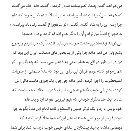
می‌خواهد گفتم چندتا تصویبنامه صادر کردیم. گفت، «نه، علم می‌گفت
که همه‌جا می‌گویند زنده‌باد پیراسته.» من اصلاً پشتم تکان خورد که علم
چرا رفته این را به شاه گفته. گفت، «تو شاهچراغ گفتند زنده‌باد پیراسته.»
شاهچراغ اصلاً من نرفتم آن را دیگر علم اضافه کرده بود.» همه‌جا
می‌گویند زنده‌باد پیراسته.» خوب، من باید قاعدتاً یک خرده رفع و رجوع
بکنم ولی من نمی‌دانم چرا یکی از بدبختی‌های مملکت ایران این بود که
من در این‌طور مواقع به عقلم یعنی به ذهنم نمی‌رسید که چه بگویم. اگر
همان‌موقع گفته بودم قربان این برای این بود که مثلاً قسمتی از منویات
اعلیحضرت را اجرا کردم. نمی‌دانم چی‌چی، یک‌جوری ماست‌مالی‌اش
کرده بودم ولی خوب نگفتم هیچی و این تو ذهن… حالا تعجب است که
شاه به یک خدمتگزار خودش که هیچ نیرویی هم ندارد و یک قلم
خودنویس دارد و یک نوکر همین والسلام و نامه تمام این مثلاً بگوید چرا
مردم فارس از تو راضی هستند، مثل این‌که شما مثلاً فرض کنید که
مهمانی داشته باشید پیشکارتان غذای خیلی خوب درست کند برای شما.