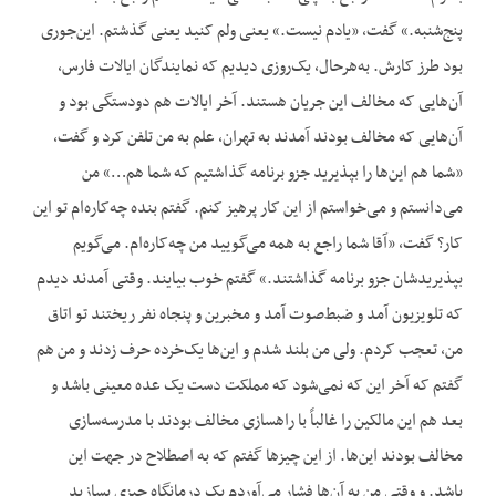
پنج‌شنبه.» گفت، «یادم نیست.» یعنی ولم کنید یعنی گذشتم. این‌جوری
بود طرز کارش. به‌هرحال، یک‌روزی دیدیم که نمایندگان ایالات فارس،
آن‌هایی که مخالف این جریان هستند. آخر ایالات هم دودستگی بود و
آن‌هایی که مخالف بودند آمدند به تهران، علم به من تلفن کرد و گفت،
«شما هم این‌ها را بپذیرید جزو برنامه گذاشتیم که شما هم…» من
می‌دانستم و می‌خواستم از این کار پرهیز کنم. گفتم بنده چه‌کاره‌ام تو این
کار؟ گفت، «آقا شما راجع به همه می‌گویید من چه‌کاره‌ام. می‌گویم
بپذیریدشان جزو برنامه گذاشتند.» گفتم خوب بیایند. وقتی آمدند دیدم
که تلویزیون آمد و ضبط‌صوت آمد و مخبرین و پنجاه نفر ریختند تو اتاق
من، تعجب کردم. ولی من بلند شدم و این‌ها یک‌خرده حرف زدند و من هم
گفتم که آخر این که نمی‌شود که مملکت دست یک عده معینی باشد و
بعد هم این مالکین را غالباً با راهسازی مخالف بودند با مدرسه‌سازی
مخالف بودند این‌ها. از این چیزها گفتم که به اصطلاح در جهت این
باشد. و وقتی من به آن‌ها فشار می‌آوردم یک درمانگاه چیزی بسازید