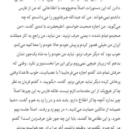
دادن که این دستورات اصلاً به‌هیچ‌وجه با اطلاعاتی که من از فارس
داشتم نمی‌خواند. من که عبدالله ضرغام‌پور را می‌دانستم که چه
می‌گوید. من اجازه صحبت خواستم. اعلیحضرت با تندی گفت، «من
صحبتم تمام نشده.» یعنی حرف نزنید. من نباید، من راجع به کار مملکت
ایران من خیلی قصور کردم و پیش خودم حالا خودم را محاکمه می‌کنم.
خوب بود که دیگر حرف نزنم. نباید من خودم را به شاه یک‌جور نشان
بدهم که زیربار هیچی نمی‌روم برای این مرا نخست‌وزیر نکرد. وقتی که
حرفش تمام شد گفتم اجازه می‌فرمایید؟ با عصبانیت، خوب قاعدتا وقتی
پرخاش کرده دیگر نباید حرفی بزنم. گفت، «بگویید.» گفتم قربان به نظر
چاکر هیچ‌یک از این مقدمات لازم نیست غائله فارس به این چیزها اصلاً
چیز ندارد آنچه چاکر اطلاع دارم. بلند شد و در را زد به هم و گفت، «شما
همیشه از مالکین حمایت می‌کنید.» در بهم زد و رفت. اصلاً جلسه بهم
خورد. و این نظامی‌ها گفتند، بابا این چه جور طرز حرف‌زدن است؟ گفتم
من که چیزی نگفتم من وظیفه داشتم، آخر مرا برای چه خواسته بودند