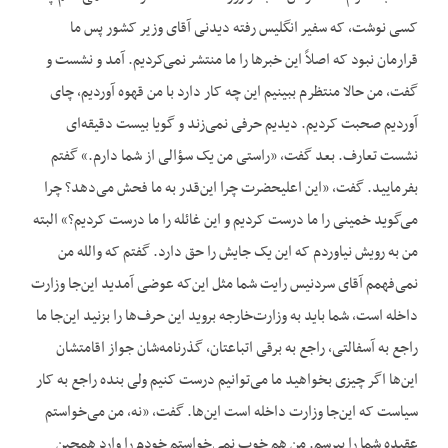
کسی نوشت، که سفیر انگلیس رفته دیدنی آقای وزیر کشور پس ما
قرارمان نبود که اصلاً این خبرها را ما منتشر نمی‌کردیم. آمد و نشست و
گفت، من حالا منتظرم ببینیم این چه کار دارد با من قهوه آوردیم، چای
آوردیم صحبت کردیم. دیدیم حرفی نمی‌زند و گویا بیست دقیقه‌ای
نشست تعارف. بعد گفت، «راستی من یک سؤالی از شما دارم.» گفتم
بفرمایید. گفت، «این اعلیحضرت چرا این‌قدر به ما فحش می‌دهد؟ چرا
می‌گوید خمینی را ما درست کردیم و این غائله را ما درست کردیم؟» البته
من به رویش نیاوردم که این یک جایش را حق دارد. گفتم که والله من
نمی‌فهمم آقای سردنیس رایت شما مثل این‌که عوضی آمدید این‌جا وزارت
داخله است، شما باید به وزارت‌خارجه بروید این حرف‌ها را بزنید این‌جا ما
راجع به آسفالتی، راجع به برقی اتباعتان، گذرنامه‌شان جواز اقامتشان
این‌ها اگر چیزی بخواهید ما می‌توانیم درست کنیم ولی بنده راجع به کار
سیاست که این‌جا وزارت داخله است این‌ها. گفت، «نه، من می‌خواستم
عقیده شما را بپرسم. من هم خوب نمی‌خواستم خودم را وارد همچین