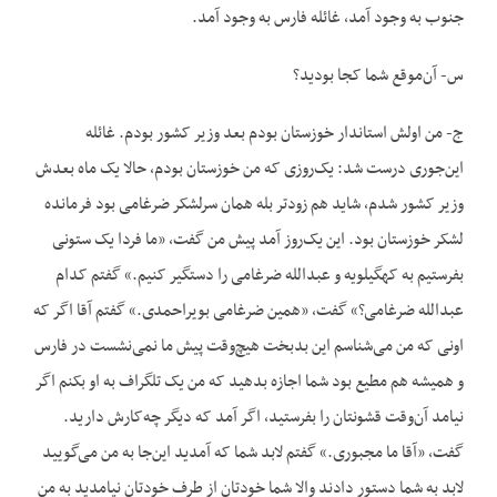
جنوب به وجود آمد، غائله فارس به وجود آمد.
س- آن‌موقع شما کجا بودید؟
ج- من اولش استاندار خوزستان بودم بعد وزیر کشور بودم. غائله
این‌جوری درست شد: یک‌روزی که من خوزستان بودم، حالا یک ماه بعدش
وزیر کشور شدم، شاید هم زودتر بله همان سرلشکر ضرغامی بود فرمانده
لشکر خوزستان بود. این یک‌روز آمد پیش من گفت، «ما فردا یک ستونی
بفرستیم به کهگیلویه و عبدالله ضرغامی را دستگیر کنیم.» گفتم کدام
عبدالله ضرغامی؟» گفت، «همین ضرغامی بویراحمدی.» گفتم آقا اگر که
اونی که من می‌شناسم این بدبخت هیچ‌وقت پیش ما نمی‌نشست در فارس
و همیشه هم مطیع بود شما اجازه بدهید که من یک تلگراف به او بکنم اگر
نیامد آن‌وقت قشونتان را بفرستید، اگر آمد که دیگر چه‌کارش دارید.
گفت، «آقا ما مجبوری.» گفتم لابد شما که آمدید این‌جا به من می‌گویید
لابد به شما دستور دادند والا شما خودتان از طرف خودتان نیامدید به من