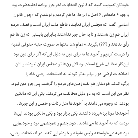
خودتان تصویب کنید که قانون انتخابات اخر جزو برنامه اعلیحضرت بود
و جزو ۶ ماده‌اش ۶ اصل و این‌ها. ما هم کردیم و نوشتیم که «چون قانون
اساسی گفته که مجلس ایران نماینده قاطع ملت ایران است و نصف مردم
ایران هم زن هستند و تا به حال چیز نداشتند بنابراین بایستی که زن ها هم
رأی بدهند و (؟؟؟) بگیرند.» تمام شد منتها ما صورت جنبه حقوقی قضیه
را درست کردیم و آخوندها نه برای دین به دلیل این‌که اگر برای دین بود
این‌کار مخالف شرع اسلام بود الان زن‌ها تو مجلس ایران نبودند و الان
اصلاحات ارضی هزار برابر بدتر کردند نه اصلاحات ارضی شاه را
برگرداندند خودشان هم بقیه زمین‌های مردم را گرفتند پس جزو دین نبود.
نظر من این است که به دو دلیل مخالفت می‌کردند: یکی این‌که مالکین
بودند که وجوه می‌دادند به آخوندها مثل زکات و خمس و این چیزها.
آخوندها دوتا بره شیرده داشتند یکی بازار بود و یکی مالکین بودند این‌ها
بودند که به آخوندها می‌دادند. دوم چشم و هم‌چشمی بود و خودنمایی
بود همه می‌خواستند رئیس بشوند و خودنمایی کنند در اصلاحات ارضی،