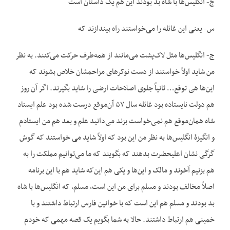
ج- انگلیس‌ها با شاه بد بودند این هم یک داستان است
س- یعنی این غائله را می‌خواستند راه بیندازند که
ج- انگلیس‌ها مثل لاک‌پشت می‌مانند از همه‌طرف حرکت می‌کنند. به نظر
من شاید اولاً خواستند از دست نوکرهای مزاحمشان خلاص بشوند که
این‌ها هی توقع… ثانیاً جلوی اصلاحات ارضی را شاید بگیرند. اگر آن روز
هم دولت نایستاده بود غائله سال ۵۷ آن‌موقع درست شده بود علم ایستاد
شاه همان‌موقع هم نمی‌خواست بزند می‌دانید علم و بعد هم من ایستادم
و انگیزۀ انگلیس‌ها به نظر من این بود که اولاً شاید می خواستند که گوش
گرگی نشان اعلیحضرت بدهند که بگویند که ما می‌توانیم مملکت را به
هم بزنیم آخوند و مالک و این‌ها و یکی هم این‌که شاید هم با این برنامه
اصلاً مخالف بودند و مسلم برای من این است، مسلم، که انگلیس‌ها با شاه
بد بودند و مسلم هم این است که با خوانین فارس ارتباط داشتند و با
خمینی هم ارتباط داشتند. حالا به شما بگویم یک قصه مهمی که خودم