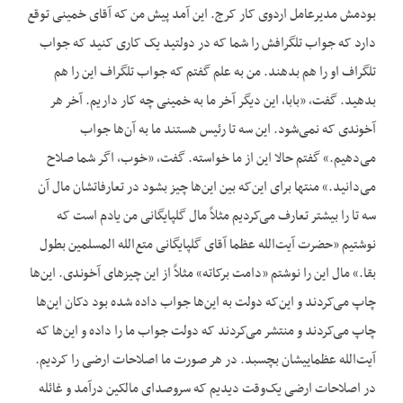
بودمش مدیرعامل اردوی کار کرج. این آمد پیش من که آقای خمینی توقع
دارد که جواب تلگرافش را شما که در دولتید یک کاری کنید که جواب
تلگراف او را هم بدهند. من به علم گفتم که جواب تلگراف این را هم
بدهید. گفت، «بابا، این دیگر آخر ما به خمینی چه کار داریم. آخر هر
آخوندی که نمی‌شود. این سه تا رئیس هستند ما به آن‌ها جواب
می‌دهیم.» گفتم حالا این از ما خواسته. گفت، «خوب، اگر شما صلاح
می‌دانید.» منتها برای این‌که بین این‌ها چیز بشود در تعارفاتشان مال آن
سه تا را بیشتر تعارف می‌کردیم مثلاً مال گلپایگانی من یادم است که
نوشتیم «حضرت آیت‌الله عظما آقای گلپایگانی متع‌الله المسلمین بطول
بقا.» مال این را نوشتم «دامت برکاته» مثلاً از این چیزهای آخوندی. این‌ها
چاپ می‌کردند و این‌که دولت به این‌ها جواب داده شده بود دکان این‌ها
چاپ می‌کردند و منتشر می‌کردند که دولت جواب ما را داده و این‌ها که
آیت‌الله عظماییشان بچسبد. در هر صورت ما اصلاحات ارضی را کردیم.
در اصلاحات ارضی یک‌وقت دیدیم که سروصدای مالکین درآمد و غائله