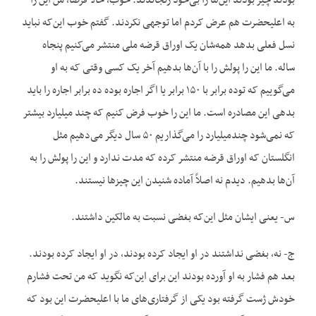
بودند چیز بودند این‌ها را بی‌خود رنجاندند. خوب، حالا فرضاً، من این را
به اعلیحضرت هم عرض کردم اما توجهی نکردند. گفتم خوب این‌که نباید
نسل فعلی بدهد همه‌شان یک اوراق قرضه ملی منتشر می‌کنیم پنجاه
ساله. ما این را پولش را با آن‌ها بدهیم آخر یک کسی وقتی که به او
می‌گوییم که توده برابر با ۱۵۰ برابر یا اگر اجاره بوده ده برابر اجاره را باید
بدهی این مصادره است. ما این را خوب فرض کنیم که چند میلیارد بیشتر
که نمی‌شود چندمیلیارد را می‌گذاریم ۵۰ سال دیگر می‌دهیم مثل
انگلستان که اوراق قرضه منتشر کرده که مدت ندارد و این را پولش را به
آن‌ها بدهیم. دیدم نه اصلاً آماده شنیدن این چیزها نیستند.
س- یعنی ایشان مثل این‌که بغضی نسبت به مالکین داشتند.
ج- نه، بغضی نداشتند در او ایجاد کرده بودند، در او ایجاد کرده بودند.
بعد هم فشار به او آورده بودند این برای این‌که نگوید که من تحت فشارم
خودش ژست گرفته بود یکی از گرفتاری‌های ما با اعلیحضرت این بود که