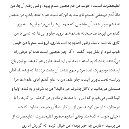
اعلیحضرت است.» خوب من هم مجبور شدم بروم. وقتی رفتم آن‌جا، من
ذاتاً آدم درویشی هستم تا برسد به این‌که تعمد هم داشته باشم، من ماشین
هفدهم سوار شدم آن ماشینی که چمدان‌ها را می‌برد و این‌ها. به وزرا
گفتم من این‌جا صاحبخانه هستم شما بروید جلو و این‌ها که کسی با من
کاری نداشته باشد. وقتی آمدیم به استانداری، آن‌وقت علم با من خیلی
خوب نبود اوایلش بود، گفت، «آقا، چیز عجیبی است همه تو عرض راه
می‌گفتند زنده‌باد پیراسته.» بعد تو وارد استانداری هم که شدیم توی باغ
ایستاده بودیم یک عده مردم جمع شدند آن پشت نرده‌ها که زنده باد آقای
پیراسته نخست‌وزیر آینده، جلو علم. من به علم گفتم آقای علم شما مرا
مسلمان می‌دانید یا لااقل باشرف می‌دانید؟ من به شرفم و به تمام اولیا و
انبیا قسم می‌خورم که این را یا دشمنان دانای من کردند این کارها را یا
دوستان نادان من کردند، من از این‌کار اصلاً روحم خبر ندارد. گفت،
«خیلی خوب،» گذشت. وقتی آمدیم حضور اعلیحضرت، اعلیحضرت از
من پرسید، «فارس چه خبر بود؟» من خیال کردم که گزارش اداری