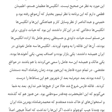
این مورد به نظر من صحیح نیست. انگلیس‌ها مطمئن هستم، اطمینان
قطعی دارم که این برنامه با نظر تیمور بختیار که آن‌موقع رفته بود و
خمینی و عبدالناصر از نظر وسایل کار و هماهنگی این‌ها و انگلیس‌ها
انگلیس‌ها دخالتی که در این‌کار داشتند این بود که حیات داوری، برای
من مسلم است حیات داودی و حسینقلی رستم عامل بلا اراده انگلیس‌ها
بودند، آن‌ها این غائله را به وجود آوردند. انگلیس‌ها سه عامل نفوذی در
ایران همیشه داشتند: یکی بازار بوده و اصناف یعنی، یکی آخوندها بوده.
یکی مالک و همیشه این سه عامل را سعی می‌کردند با هم باشند در مواقع
مقتضی. در تمام دوره قاجاریه این‌جور بوده، زمان رضاشاه البته دستشان
را کنده بودند بعد دومرتبه بعد از شهریور هم این بساط‌ها را درست
کردند. غائله فارس شروع شد حالا من از هیچ‌جا خبر ندارم. بعد به شما
می‌گویم که این اعلیحضرت چه‌قدر سوءظنی بود. من هنوز هم که گذشته
و استخوان‌های او خاک شده معتقدم که محمدرضاشاه بهترین شاه ایران
بود چندتا عیب کوچولو داشت اگر این‌ها را نداشت که اصلاً هیچی اصلاً