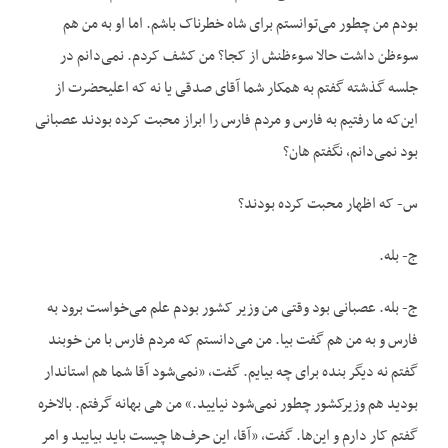
بودم من چطور می‌توانستم برای شاه خطرناک باشم. اما او به من هم
سوءظن داشت حالا سوءظنش از کجا؟ من کشف کردم. نمی‌دانم در
جلسه گذشته گفتم به همکار شما آقای صدقی یا نه که اعلیحضرت از
این‌که ما رفتیم به فارس و مردم فارس را ابراز محبت کرده بودند عصبانی
بود نمی‌دانم، نگفتم هان؟
س- که اظهار محبت کرده بودند؟
ج- بله.
ج- بله. عصبانی بود وقتی من وزیر کشور بودم علم می‌خواست برود به
فارس و به من هم گفت بیا. من می‌دانستم که مردم فارس با من خوبند
گفتم نه دیگر بنده برای چه بیایم. گفت، «نمی‌شود آقا شما هم استاندار
بودید هم وزیرکشور چطور نمی‌شود نیایید.» من هی بهانه گرفتم. بالاخره
گفتم کار دارم و این‌ها. گفت، «آقا، این حرف‌ها چیست باید بیایید و امر