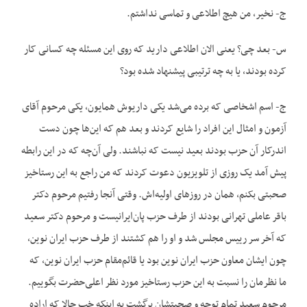
ج- نخیر، من هیچ اطلاعی و تماسی نداشتم.
س- بعد چی؟ یعنی الان اطلاعی دارید که روی این مسئله چه کسانی کار
کرده بودند، یا به چه ترتیبی پیشنهاد شده بود؟
ج- اسم اشخاصی که برده می‌شد یکی داریوش همایون، یکی مرحوم آقای
آزمون و امثال این افراد را شایع کردند و بعد هم که این‌ها چون دست
اندرکار آن حزب بودند بعید نیست که نباشند. ولی آن‌چه که در این رابطه
پیش آمد یک روزی از تلویزیون دعوت کردند که من راجع به این رستاخیز
صحبتی بکنم، همان در روز‌های اولیه‌اش. وقتی آنجا رفتیم مرحوم دکتر
باقر عاملی تهرانی بودند از طرف حزب پان‌ایرانیست و مرحوم دکتر سعید
که آخر سر رییس مجلس شد و او را هم کشتند از طرف حزب ایران نوین،
چون ایشان معاون حزب ایران نوین بود یا قائم‌مقام حزب ایران نوین، که
ما نظرمان را نسبت به این حزب رستاخیز مورد نظر اعلی‌حضرت بگوییم.
مرحوم سعید تمام توجه و صحبتشان برگشت به اینکه خب حالا که اراده