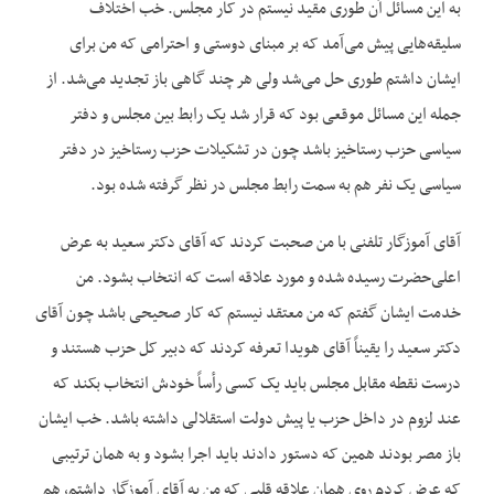
به این مسائل آن‌ طوری مقید نیستم در کار مجلس. خب اختلاف
سلیقه‌‌هایی پیش می‌آمد که بر مبنای دوستی و احترامی که من برای
ایشان داشتم طوری حل می‌شد ولی هر چند گاهی باز تجدید می‌شد. از
جمله این مسائل موقعی بود که قرار شد یک رابط بین مجلس و دفتر
سیاسی حزب رستاخیز باشد چون در تشکیلات حزب رستاخیز در دفتر
سیاسی یک نفر هم به سمت رابط مجلس در نظر گرفته شده بود.
آقای آموزگار تلفنی با من صحبت کردند که آقای دکتر سعید به عرض
اعلی‌حضرت رسیده شده و مورد علاقه است که انتخاب بشود. من
خدمت ایشان گفتم که من معتقد نیستم که کار صحیحی باشد چون آقای
دکتر سعید را یقیناً آقای هویدا تعرفه کردند که دبیر کل حزب هستند و
درست نقطه مقابل مجلس باید یک کسی رأساً خودش انتخاب بکند که
عند لزوم در داخل حزب یا پیش دولت استقلالی داشته باشد. خب ایشان
باز مصر بودند همین که دستور دادند باید اجرا بشود و به همان ترتیبی
که عرض کردم روی همان علاقه قلبی که من به آقای آموزگار داشتم، هم