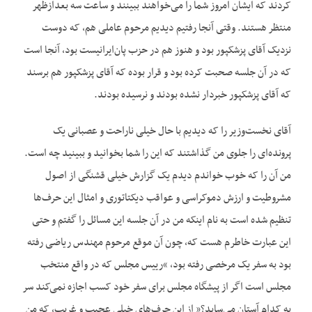
کردند که ایشان امروز شما را می‌خواهند ببینند و ساعت سه بعدازظهر
منتظر هستند. وقتی آنجا رفتیم دیدیم مرحوم عاملی هم، که دوست
نزدیک آقای پزشکپور بود و هنوز هم در حزب پان‌ایرانیست بود، آنجا است
که در آن جلسه صحبت کرده بود و قرار بوده که آقای پزشکپور هم برسند
که آقای پزشکپور خبردار نشده بودند و نرسیده بودند.
آقای نخست‌وزیر را که دیدیم با حال خیلی ناراحت و عصبانی یک
پرونده‌ای را جلوی من گذاشتند که این را شما بخوانید و ببینید چه است.
من آن را که خوب خواندم دیدم یک گزارش خیلی قشنگی از اصول
مشروطیت و ارزش دموکراسی و عواقب دیکتاتوری و امثال این حرف‌‌ها
تنظیم شده است به نام اینکه من در آن جلسه این مسائل را گفتم و حتی
این عبارت خاطرم هست که، چون آن موقع مرحوم مهندس ریاضی رفته
بود به سفر یک مرخصی رفته بود، “رییس مجلس که در واقع منتخب
مجلس است اگر از پیشگاه مجلس برای سفر خود کسب اجازه نمی‌کند سر
به کدام آستان می‌ساید؟” از این حرف‌‌های خیلی عجیب و غریب، که من