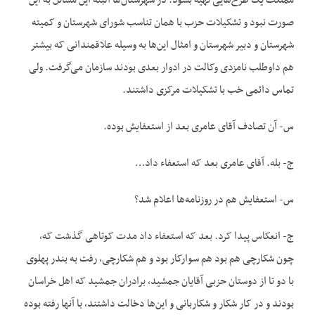
مملکت یک طرح‌هایی تهیه بشود. در شهرستان‌ها البته این مسائل به این
صورت نبود و تشکیلات حزب با همان تناسب شورای شهرستان و کمیته
شهرستان و دبیر شهرستان و امثال این‌ها به وسیله علاقمندانی که بیشتر
هم داوطلب نامزدی وکالت در ادوار بعدی بودند سازمان می‌گرفت. ولی
تماس دائمی خب با تشکیلات مرکزی داشتند.
س- آن تصادف آقای عامری بعد از استعفایش بوده.
ج- بله. آقای عامری بعد که استعفاء داد…
س- استعفایش هم در روزنامه‌‌ها اعلام شد؟
ج- انعکاس پیدا کرد. بعد که استعفاء داد مدت کوتاهی گذشت که،
چون شکارچی هم بود هم سوارکار بود و هم شکارچی، رفت به بندر پهلوی
با دو تا از دوستان حزبی آقایان جمشید، برادران جمشید که اهل خراسان
بودند و در کار شکار و شکاربانی و این‌ها دخالت داشتند، با آنها رفته بوده