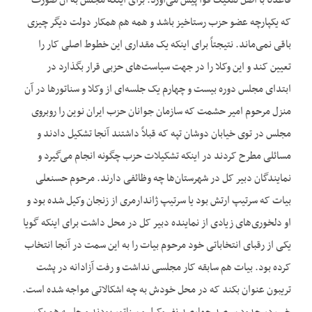
قاعدتاً با اصل تفکیک قوا پیش می‌آورد. برای اینکه مجلس به آن صورت
که یکپارچه عضو حزب رستاخیز باشد و همه هم همکار دولت دیگر چیزی
باقی نمی‌ماند. نتیجتاً برای اینکه یک مقداری این خطوط اصلی کار را
تعیین کند و این وکلا را در جهت سیاست‌‌های حزبی قرار بگذارد در
ابتدای مجلس دوره بیست و چهارم یک جلسه‌ای از وکلا و سناتور‌ها در آن
منزل مرحوم امیر حشمت که سازمان جوانان حزب ایران نوین را روبروی
مجلس در توی خیابان دوشان تپه که قبلاً داشتند آنجا تشکیل دادند و
مسائلی مطرح کردند در اینکه تشکیلات حزب چگونه انجام می‌گیرد و
نمایندگان دبیر کل در شهرستان‌‌ها چه وظائفی دارند. مرحوم حسنعلی
بیات که سرتیپ ارتش بود یا سرتیپ ژاندارمری از زنجان وکیل شده بود و
او دلخوری‌‌های زیادی از نماینده دبیر کل در محل داشت برای اینکه گویا
یکی از رقبای انتخاباتی خود مرحوم بیات را به این سمت در آنجا انتخاب
کرده بود. بیات هم سابقه کار مجلسی نداشت و رفت آزادانه در پشت
تریبون عنوان بکند که در محل خودش به چه اشکالاتی مواجه شده است.