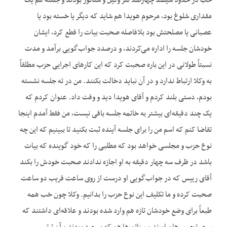
خب در حدود سیصد چهارصد نفر وکیل و سناتور بودند و جلسه هم یک
مقداری شلوغ بود، مرحوم هویدا هم شاید که دیگر یا خسته بود یا
عصبانی یا مصلحتش بود بلافاصله صحبت بیات را قطع کرد، ایشان
خودشان جلسه را اداره می‌کردند، و درصدد جواب‌گویی برآمد و مدت
نسبتاً طولانی در این باره صحبت کرد که این کار‌های اجرایی حزب مطلقاً
به وکلا ارتباط ندارد و در آن نباید دخالت بکنند. من در ته جلسه نشسته
بودم، دستی بلند کردم و آقای هویدا دید و وقت داد. عنوان کردم که
یک چند دقیقه‌ای بیشتر به خاتمه جلسه باقی نیست، من فقط آمدم اینجا
تقاضا کنم که اسم من را برای جلسه آینده ثبت بکنید تا ببینیم که این چه
نوع حزب و مجلسی خواهد بود که مطلبی را که خود گوینده که بیات
باشد در ظرف سه چهار دقیقه به او اجازه ندادند صحبت خودش را بکند
آقای رییس که در جواب‌گویی او درست از روی ساعت قریب دو ساعت
صحبت کرده و ما تکلیف این نوع حزب را بدانیم. وکلا چون خب همه
طبعاً برای وضع خودشان تازه هم وارد شده بودند و علاقه‌ای داشتند که