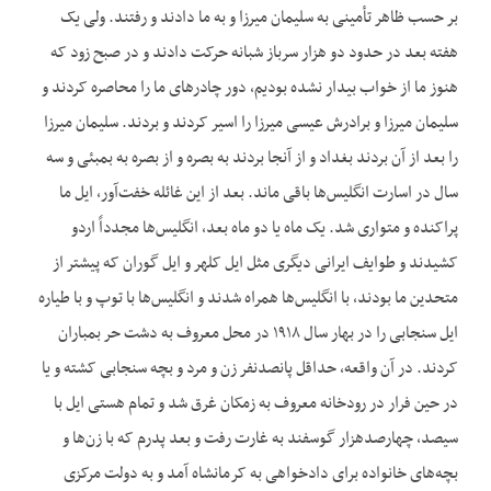
بر حسب ظاهر تأمینی به سلیمان میرزا و به ما دادند و رفتند. ولی یک
هفته بعد در حدود دو هزار سرباز شبانه حرکت دادند و در صبح زود که
هنوز ما از خواب بیدار نشده بودیم، دور چادرهای ما را محاصره کردند و
سلیمان میرزا و برادرش عیسی میرزا را اسیر کردند و بردند. سلیمان میرزا
را بعد از آن بردند بغداد و از آنجا بردند به بصره و از بصره به بمبئی و سه
سال در اسارت انگلیس‌‌ها باقی ماند. بعد از این غائله خفت‌‌آور، ایل ما
پراکنده و متواری شد. یک ماه یا دو ماه بعد، انگلیس‌‌ها مجدداً اردو
کشیدند و طوایف ایرانی دیگری مثل ایل کلهر و ایل گوران که پیشتر از
متحدین ما بودند، با انگلیس‌‌ها همراه شدند و انگلیس‌‌ها با توپ و با طیاره
ایل سنجابی را در بهار سال ۱۹۱۸ در محل معروف به دشت حر بمباران
کردند. در آن واقعه، حداقل پانصدنفر زن و مرد و بچه سنجابی کشته و یا
در حین فرار در رودخانه معروف به زمکان غرق شد و تمام هستی ایل با
سیصد، چهارصدهزار گوسفند به غارت رفت و بعد پدرم که با زن‌‌ها و
بچه‌‌های خانواده برای دادخواهی به کرمانشاه آمد و به دولت مرکزی