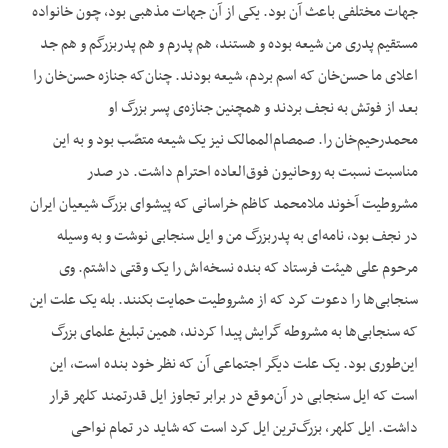
جهات مختلفی باعث آن بود. یکی از آن جهات مذهبی بود، چون خانواده
مستقیم پدری من شیعه بوده و هستند، هم پدرم و هم پدربزرگم و هم جد
اعلای ما حسن‌خان که اسم بردم، شیعه بودند. چنان‌‌که جنازه حسن‌خان را
بعد از فوتش به نجف بردند و همچنین جنازه‌‌ی پسر بزرگ او
محمدرحیم‌خان را. صمصام‌‌الممالک نیز یک شیعه متصّب بود و به این
مناسبت نسبت به روحانیون فوق‌العاده احترام داشت. در صدر
مشروطیت آخوند ملامحمد کاظم خراسانی که پیشوای بزرگ شیعیان ایران
در نجف بود، نامه‌‌ای به پدربزرگ من و ایل سنجابی نوشت و به وسیله
مرحوم علی هیئت فرستاد که بنده نسخه‌‌اش را یک وقتی داشتم. وی
سنجابی‌‌ها را دعوت کرد که از مشروطیت حمایت بکنند. بله یک علت این
که سنجابی‌‌ها به مشروطه گرایش پیدا کردند، همین تبلیغ علمای بزرگ
این‌‌طوری بود. یک علت دیگر اجتماعی آن که نظر خود بنده است، این
است که ایل سنجابی در آ‌‌ن‌‌موقع در برابر تجاوز ایل قدرتمند کلهر قرار
داشت. ایل کلهر، بزرگ‌‌ترین ایل کرد است که شاید در تمام نواحی