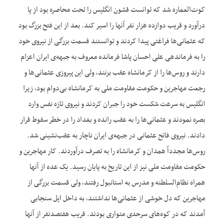
کوت‌‌العماره شد که توانست قشون انگلیس را تحت محاصره بود از پا
درآورد و قریب دوازده هزار نفر آنها را اسیر کند. بعد از این فتح بزرگ بود
که عثمانی‌‌ها فراغتی پیدا کردند و توانستند قسمت بزرگی از نیروی خود
را به فرماندهی علی احسان پاشا فرمانده معروف به جبهه‌‌ی ایران اعزام
دارند و روس‌‌ها را از کرمانشاه عقب بزنند، ولی این پیروزی عثمانی‌‌ها و
رجعت مهاجرین و حکومت مقاومت ملی به کرمانشاه بی‌‌دوام بود، زیرا
انگلیس به سرعت شکست خود را جبران کردند و نیروی تازه نفس وارد
بصره نمودند و عثمانی‌‌ها را به عقب رانده و بغداد را در خطر سقوط قرار
دادند. نیروی فاتح عثمانی در جبهه‌‌ی ایران ناچار به عقب‌‌نشینی شد.
روس‌‌ها مجدداً همدان و کرمانشاه را به تصرف درآوردند. کار مهاجرین و
حکومت مقاومت ملی نیز از این تاریخ به پایان رسید. یک عده از آنها
همراه نظام‌‌السلطنه و مدرس به استانبول رفتند، ولی قسمت بزرگی از
مهاجرین که دل خوشی از عثمانی‌‌ها نداشتند، به داخل ایل سنجابی
آمدند که در کوه‌‌های سرحدی متواری بودند. قریب هفتصدنفر از آنها