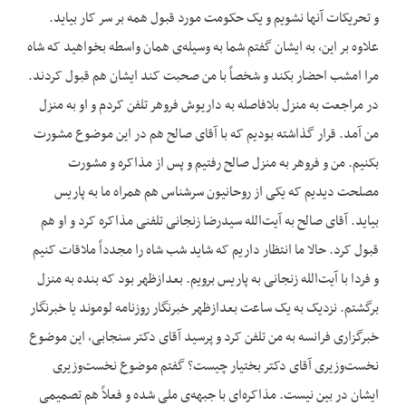
و تحریکات آنها نشویم و یک حکومت مورد قبول همه بر سر کار بیاید.
علاوه بر این، به ایشان گفتم شما به وسیله‌‌ی همان واسطه بخواهید که شاه
مرا امشب احضار بکند و شخصاً با من صحبت کند ایشان هم قبول کردند.
در مراجعت به منزل بلافاصله به داریوش فروهر تلفن کردم و او به منزل
من آمد. قرار گذاشته بودیم که با آقای صالح هم در این موضوع مشورت
بکنیم. من و فروهر به منزل صالح رفتیم و پس از مذاکره و مشورت
مصلحت دیدیم که یکی از روحانیون سرشناس هم همراه ما به پاریس
بیاید. آقای صالح به آیت‌الله سیدرضا زنجانی تلفنی مذاکره کرد و او هم
قبول کرد. حالا ما انتظار داریم که شاید شب شاه را مجدداً ملاقات کنیم
و فردا با آیت‌الله زنجانی به پاریس برویم. بعدازظهر بود که بنده به منزل
برگشتم. نزدیک به یک ساعت بعدازظهر خبرنگار روزنامه لوموند یا خبرنگار
خبرگزاری فرانسه به من تلفن کرد و پرسید آقای دکتر سنجابی، این موضوع
نخست‌وزیری آقای دکتر بختیار چیست؟ گفتم موضوع نخست‌وزیری
ایشان در بین نیست. مذاکره‌‌ای با جبهه‌‌ی ملی شده و فعلاً هم تصمیمی