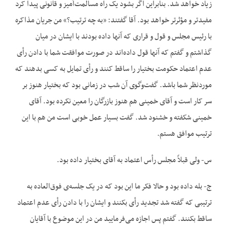
زیاد خواهد شد. بنابراین اگر بشود یک راه مسالمت‌‌آمیز و قانونی پیدا کرد
مفیدتر و مؤثرتر خواهد بود. آقا گفتند: «به چه ترتیب؟» من جریان مذاکره
با رئیس مجلس و قول و قراری که آنها داده بودند با ایشان در میان
گذاشتم و گفتم که آنها قول داده‌‌اند در صورت موافقت شما با دادن رأی
عدم اعتماد حکومت بختیار را ساقط کنند و رأی تمایل به کسی بدهند که
موردنظر شما باشد. گفت‌وگوی آن شب در زمانی بود که بختیار هنوز بر
سر کار است و آقای خمینی هم هنوز بازرگان را معین نکرده بود. آقای
خمینی شکفته و خشنود شد. گفت بسیار عمل خوبی است من هم با این
ترتیب موافق هستم.
س- ولی قبلاً مجلس رأس اعتماد به آقای بختیار داده بود.
ج- بله داده بود و حالا فکر ما این بود که در یک جلسه‌‌ی فوق‌العاده به
ترتیبی که گفته شد تجدید رأی بکنند و ایشان را با دادن رأی عدم اعتماد
ساقط بکنند. گفتم پس اجازه می‌‌فرمایید من در این موضوع با آقایان