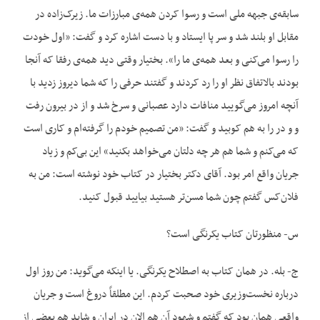
سابقه‌‌ی جبهه ملی است و رسوا کردن همه‌‌ی مبارزات ما. زیرک‌‌زاده در
مقابل او بلند شد و سر پا ایستاد و با دست اشاره کرد و گفت: «اول خودت
را رسوا می‌‌کنی و بعد همه‌‌ی ما را». بختیار وقتی دید همه‌‌ی رفقا که آنجا
بودند بالاتفاق نظر او را رد کردند و گفتند حرفی را که شما دیروز زدید با
آنچه امروز می‌‌گویید منافات دارد عصبانی و سرخ شد و از در بیرون رفت
و و در را به هم کوبید و گفت: «من تصمیم خودم را گرفته‌‌ام و کاری است
که می‌‌کنم و شما هم هر چه دلتان می‌‌خواهد بکنید» این بی‌‌کم و زیاد
جریان واقع امر بود. آقای دکتر بختیار در کتاب خود نوشته است: من به
فلان‌‌کس گفتم چون شما مسن‌‌تر هستید بیایید قبول کنید.
س- منظورتان کتاب یکرنگی است؟
ج- بله. در همان کتاب به اصطلاح یکرنگی. یا اینکه می‌‌گوید: من روز اول
درباره نخست‌وزیری خود صحبت کردم. این مطلقاً دروغ است و جریان
واقعی همان بود که گفتم و شهود آن هم الان در ایران و شاید هم بعضی از