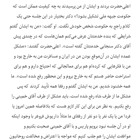
اعلی‌حضرت بردند و ایشان از من پرسیدند به چه کیفیت ممکن است که
حکومت جبهه ملی تشکیل بشود؟» دکتر بختیار در این جلسه حتی یک
کلام راجع به حکومت شخص خودش نگفت. او گفت: «من به ایشان گفتم
شرایطی که بنده خدمتتان عرض می‌‌کنم همان‌هاست که در چندی پیش
آقای دکتر سنجابی خدمتتان گفته است». اعلی‌حضرت گفتند: «مشکل
عمده ایشان در آن‌‌موقع بودن من در ایران و مسافرت من به خارج بود و
من با فکرهایی که کرده‌‌ام هم برای معالجاتی که احتیاج دارم و هم برای
استراحت حاضر هستم که به خارج بروم و این محظور رفع شده است». ما
همه خشنود شدیم. من به ایشان گفتم و رفقا همه تأیید کردند که پس
مشکل ما از طرف شاه رفع شده است، باید مشکل از طرف آقای خمینی را
رفع بکنیم. به نظر من برای این کار لازم هست که بلافاصله همین امروز یا
فردا من یا یک نفر یا دو نفر از رفقای ما مثلاً داریوش فروهر با وجود اینکه
او در آن جلسه نبود برویم پاریس و با آقای خمینی صحبت بکنیم و
موافقت ایشان را هم جلب کنیم که مواجه با اعتراض و مخالفت روحانیون