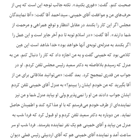
صحبت کنم. گفت: «فوری بکنید». نکته جالب توجه این است که پس از
حرف‌‌های من و موافقت آقای خمینی، سیداحمد آقا گفت: «آقا نمایندگان
مجلس اگر این کار را بکنند در مقابل انتظار و توقع همراهی و مرحمت از
شما دارند». آقا گفت: «در اسلام توبه تا دم آخر جایز است و این عمل را
اگر بکنند به منزله‌‌ی توبه‌‌ی آنها خواهد بود» خدا شاهد است این عین
کلامی بود که خمینی گفت و به من اجازه داد که کار را دنبال کنم. من به
منزل که رسیدم بلافاصله به دکتر سعید رئیس مجلس تلفن کردم. او در
جواب من قدری تمجمج کرد. بعد گفت: «می‌‌‌‌توانید ملاقاتی برای من از
آقا بگیرید که من خودم ایشان را ببینم؟» به منزل آقای خمینی تلفن کردم
ایشان جواب دادند من او را نمی‌‌پذیرم ولی او بیاید منزل شما و من نیز
نماینده‌‌ای از طرف خودم می‌‌فرستم که با او مذاکره کند و اطمینان حاصل
نماید. من دوباره به دکتر سعید تلفن کردم و او قبول کرد که فردا شب به
منزل من بیاید و آقای خمینی هم یک نفر نماینده بفرستد. فردا شب او سر
ساعت آمد و نماینده آقای خمینی هم که آقای اردبیلی رئیس فعلی دیوان