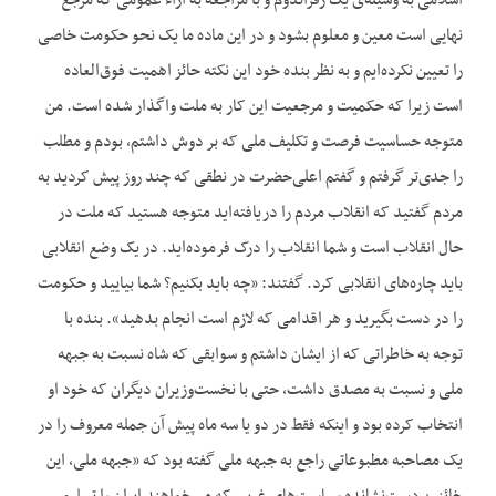
اسلامی به وسیله‌‌ی یک رفراندوم و با مراجعه به آراء عمومی که مرجع
نهایی است معین و معلوم بشود و در این ماده ما یک نحو حکومت خاصی
را تعیین نکرده‌‌ایم و به نظر بنده خود این نکته حائز اهمیت فوق‌العاده
است زیرا که حکمیت و مرجعیت این کار به ملت واگذار شده است. من
متوجه حساسیت فرصت و تکلیف ملی که بر دوش داشتم، بودم و مطلب
را جدی‌‌تر گرفتم و گفتم اعلی‌حضرت در نطقی که چند روز پیش کردید به
مردم گفتید که انقلاب مردم را دریافته‌‌اید متوجه هستید که ملت در
حال انقلاب است و شما انقلاب را درک فرموده‌‌اید. در یک وضع انقلابی
باید چاره‌‌های انقلابی کرد. گفتند: «چه باید بکنیم؟ شما بیایید و حکومت
را در دست بگیرید و هر اقدامی که لازم است انجام بدهید». بنده با
توجه به خاطراتی که از ایشان داشتم و سوابقی که شاه نسبت به جبهه
ملی و نسبت به مصدق داشت، حتی با نخست‌‌وزیران دیگران که خود او
انتخاب کرده بود و اینکه فقط در دو یا سه ماه پیش آن جمله معروف را در
یک مصاحبه مطبوعاتی راجع به جبهه ملی گفته بود که «جبهه ملی، این