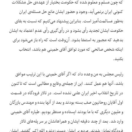
که چون مسلم و معلوم شده که حکومت بختیار از عهده‌‌ی حل مشکلات
کنونی ایران برنمی‌‌آید، وجود و حضور ایشان مانع حل مسئله‌‌ی ایران
به‌‌طور مسالمت‌‌آمیز است. بنابراین پیشنهاد می‌‌کنیم که نسبت به بقای
حکومت ایشان تجدید رأی بشود و در رأی‌‌گیری رأی عدم اعتماد به ایشان
بدهید که مجبور به استعفا بشود. آن‌‌وقت است که راه باز می‌‌شود برای
اینکه شخص صالحی که مورد توافق آقای خمینی هم باشد، انتخاب
بکنید.
رئیس مجلس به من وعده داد که اگر آقای خمینی با این ترتیب موافق
باشد، آنها هم عمل کنند. این از جمله‌‌ی وقایع و مطالبی است که تاکنون
در تاریخ انقلاب اخیر ایران علنی نشده است. در تالار فرودگاه در قسمت
اول آقایان روحانیون صف بسته بودند و بعد از آنها بنده و مهندس بازرگان
و ملیون دیگری که با ما بودند ایستاده و منتظر بودیم. طیاره آقای خمینی
وارد شد. بعد از چند دقیقه ایشان و همراهانشان بر سر پله‌‌های تالار
فرودگاه نمایان شدند. مردم بر ایشان دست زدند و الله اکبر گفتند. ایشان