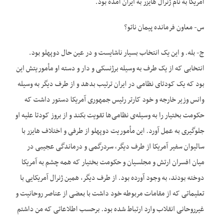
آمریکا به نام ژنرال هایزر به ایران آمده بود.
س- معاون فرمانده پیمان ناتو؟
ج- بله. و این یک انتخاب بسیار ناشایست و در عین حال دوپهلو بود.
انتخابی که از یک طرف به وسیله برژنسکی و دار و دسته او مأموریتش این
بود که یک کودتای نظامی در ایران ترتیب بدهد و از طرف دیگر به وسیله
وانس وزیر خارجه و خود کارتر رئیس جمهوری آمریکا دستور داشت که
حکومت بختیار را به وسیله‌‌ی نظامی‌‌ها تقویت بکند و از بروز کودتا علیه او
جلوگیری به عمل آورد. این مأموریت دوپهلو از طرفی و اختلاف هایزر با
سالیوان سفیر آمریکا از طرف دیگر، سردرگمی و درماندگی عجیبی در
میان افسران ارتش و مجلسیان و حکومت بختیار که همه چشم به آمریکا
دوخته بودند، به وجود آورده بود. از طرف دیگر، همین ژنرال آمریکایی با
تعلیماتی که از مقامات مربوطه خود داشت با بعضی از عناصر روحانیت و
غیرروحانی انقلاب وارد ارتباط شده بود. برحسب اطلاعاتی که من داشتم