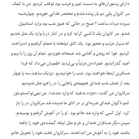
دارای رستوران‌‌های به نسبت تمیز و مرتب بود توقف کردیم. من با کمک
سر کاروان یکی دو بار پیاده شدم و مختصر غذایی خوردم. چهارشنبه
سیزده مرداد ساعت ۲ صبح در حالی که هنوز شب بود وارد استانبول
شدم. سر کاروان یک تاکسی کرایه کرد و در کنار دریا وارد یک متل شدیم
که بسیار مرتب و مجهز بود. یک اتاق دوتخته با حمام گرفتیم و استراحت
کردیم. هوا که روشن و آفتابی شد صبحانه خوردیم. تمام آن روز را با بیم و
امید گذراندیم. همراه من مرتباً و بی‌‌تردید اطمینان می‌‌داد که فردا
مسافرین اینجا خواهند بود. شب را خوابیدیم. نزدیک ساعت سه یا چهار
بعد از نصف شب صدای همهمه‌‌ی پاهایی را در راهرو متل شنیدیم.
سرکاروان من گفت: «مژده بدهید که وارد شدند». من نمی‌‌توانستم باور
کنم ناگهان صدای ضربه‌‌ای بر در اتاق ما شنیده شد سرکاروان در را باز
کرد. اول کسی که وارد شد خانم بود. او را در آغوش گرفتم و بوسیدم.
سپس دیگر مسافران خندان و خرم مثل اینکه گمشده‌‌ی خود را یافته
باشند خود را به آغوش من انداختند. سرکاروان تخت خود را تحویل خانم