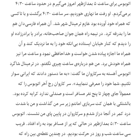
اتوبوس برای ساعت ۵ بعدازظهر امروز می‌‌گیرم در حدود ساعت ۴:۳۰
برمی‌‌گردم. او رفت ما نهاری خوردیم، سر ساعت ۴:۳۰ برگشت و با تاکسی
که همراه خود آورده بود عازم ترمینال شهر شد. آن همراه فارسی‌‌دان هم
ما را بدرقه کرد. در نیمه راه همان جوان صاحب‌‌خانه، برادر یا برادرزاده او
را دیدم که کنار خیابان ایستاده بی‌‌انکه خود را به ما نزدیک کند و آن
همراه ما اجازه پیاده شدن خواست و خداحافظی نمود و ساعت مرا نیز
همراه خودش برد. من هم درباره‌‌ی ساعت چیزی نگفتم. در ترمینال شاگرد
اتوبوس آهسته به سرکاروان ما گفت: «به ما دستور دادند که ایرانی سوار
نکنیم، شما خود را معرفی ننمایید». سر کاروان رج آخر اتوبوس را که
معمولاً جای چهار تا پنج نفر مسافر است و صندلی ندارد کرایه کرده بود.
بالشتکی با همان کت سربازی امانتم زیر سر من گذاشت و من با شدت
درد کمر در آنجا دراز شدم و سرکاروان در پایین پای من نشست. اتوبوس
ساعت ۵:۳۰ بعدازظهر در حالی که پر از مسافر بود به راه افتاد. قریب
سی ساعت شب و روز در حرکت بودیم. در چندین نقطه‌‌ی بین راه که