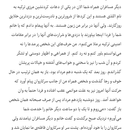
دیگر مسافران همراه شما الان در یکی از دهات کردنشین مرزی ترکیه به
نام اللذی هستند و این کردها از شرورترین و نادرست‌‌ترین و دزدترین خلایق
روزگارند. ولی آنها در برابر من زبون هستند. به آنها پیغام دادم که یا خانم
شما را فردا اینجا بیاورند یا دزدی‌‌ها و شرارت‌‌های آنها را در برابر مقامات
امنیتی ترکیه برملا می‌‌کنم». من حرف‌‌های این شخص پرمدعا را نه
می‌‌توانستم باور کنم و نه رد کنم. از همراهی و اظهار دوستی او تشکّر
کردم و آن شب را نیز با سختی و خواب‌‌های آشفته و خیالات پریشان
گذراندم. روز بعد که یک شنبه دهم مرداد بود، باز به همان ترتیب در حال
خوف و رجا گذشت و شخص همراه من از جانب سرکاروان پیام آورد که
حرکت آنها امروز نیز به علت موانعی عقب افتاده و فردا حتماً به وان
خواهند آمد. روز دوشنبه یازدهم مرداد پس از صرف صبحانه همان شخص
باز گفت: «می‌‌روم و تا یک یا دو ساعت دیگر خانم را خدمت شما
می‌‌آورم» نزدیک صبح برگشت و گفت خانم و دیگر مسافران نیامدند ولی
سرکاروان را با خود آورده‌‌ام. پشت سر او سرکاروان قافله‌‌ی ما نمایان شد و