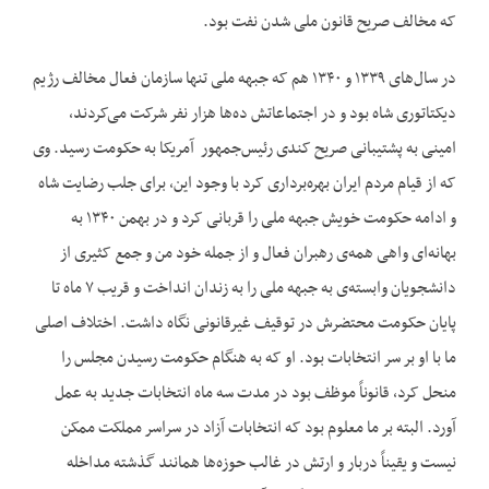
که مخالف صریح قانون ملی شدن نفت بود.
در سال‌‌های ۱۳۳۹ و ۱۳۴۰ هم که جبهه ملی تنها سازمان فعال مخالف رژیم
دیکتاتوری شاه بود و در اجتماعاتش ده‌‌ها هزار نفر شرکت می‌‌کردند،
امینی به پشتیبانی صریح کندی رئیس‌جمهور آمریکا به حکومت رسید. وی
که از قیام مردم ایران بهره‌‌برداری کرد با وجود این، برای جلب رضایت شاه
و ادامه حکومت خویش جبهه ملی را قربانی کرد و در بهمن ۱۳۴۰ به
بهانه‌‌ای واهی همه‌‌ی رهبران فعال و از جمله خود من و جمع کثیری از
دانشجویان وابسته‌‌ی به جبهه ملی را به زندان انداخت و قریب ۷ ماه تا
پایان حکومت محتضرش در توقیف غیرقانونی نگاه داشت. اختلاف اصلی
ما با او بر سر انتخابات بود. او که به هنگام حکومت رسیدن مجلس را
منحل کرد، قانوناً موظف بود در مدت سه ماه انتخابات جدید به عمل
آورد. البته بر ما معلوم بود که انتخابات آزاد در سراسر مملکت ممکن
نیست و یقیناً دربار و ارتش در غالب حوزه‌‌ها همانند گذشته مداخله