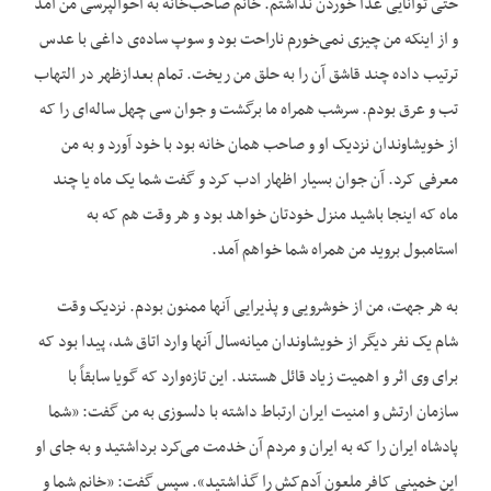
حتی توانایی غذا خوردن نداشتم. خانم صاحب‌‌خانه به احوالپرسی من آمد
و از اینکه من چیزی نمی‌‌خورم ناراحت بود و سوپ ساده‌‌ی داغی با عدس
ترتیب داده چند قاشق آن را به حلق من ریخت. تمام بعدازظهر در التهاب
تب و عرق بودم. سرشب همراه ما برگشت و جوان سی چهل ساله‌‌ای را که
از خویشاوندان نزدیک او و صاحب همان خانه بود با خود آورد و به من
معرفی کرد. آن جوان بسیار اظهار ادب کرد و گفت شما یک ماه یا چند
ماه که اینجا باشید منزل خودتان خواهد بود و هر وقت هم که به
استامبول بروید من همراه شما خواهم آمد.
به هر جهت، من از خوشرویی و پذیرایی آنها ممنون بودم. نزدیک وقت
شام یک نفر دیگر از خویشاوندان میانه‌‌سال آنها وارد اتاق شد، پیدا بود که
برای وی اثر و اهمیت زیاد قائل هستند. این تازه‌‌وارد که گویا سابقاً با
سازمان ارتش و امنیت ایران ارتباط داشته با دلسوزی به من گفت: «شما
پادشاه ایران را که به ایران و مردم آن خدمت می‌‌کرد برداشتید و به جای او
این خمینی کافر ملعون آدم‌‌کش را گذاشتید». سپس گفت: «خانم شما و