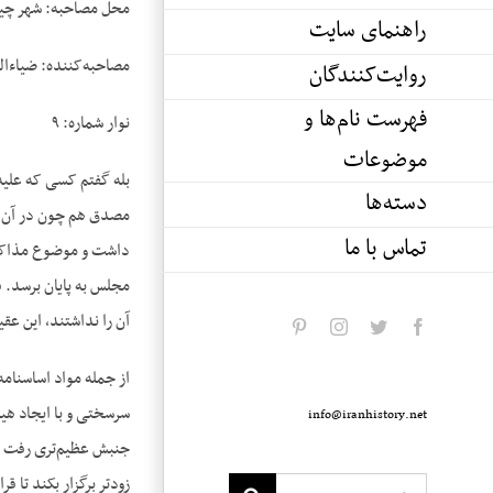
محل مصاحبه: شهر چیکو
راهنمای سایت
مصاحبه‌‌کننده: ضیاءا
روایت‌کنندگان
فهرست نام‌ها و
نوار شماره: ۹
موضوعات
بله گفتم کسی که علیه 
دسته‌ها
مصدق هم چون در آن دور
تماس با ما
داشت و موضوع مذاکرات
مجلس به پایان برسد. ف
آن را نداشتند، این عق
pinterest
instagram
twitter
facebook
از جمله مواد اساسنام
سرسختی و با ایجاد هیا
info@iranhistory.net
جنبش عظیم‌‌تری رفت ک
زودتر برگزار بکند تا ق