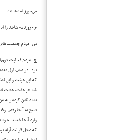
س- روزنامه شاهد.
ج- روزنامه شاهد را ادا
س- مردم جمعیت‌‌های ه
ج- مردم فعالیت فوق‌ا
بود. در صف اول منتخب
که این هیئت و این تشک
شد هر هفت، هشت نفر ک
بنده تلفن کرده و به من
صبح به آنجا رفتم. وقت
وارد آنجا شدند. خود 
که محل قرائت آراء بود