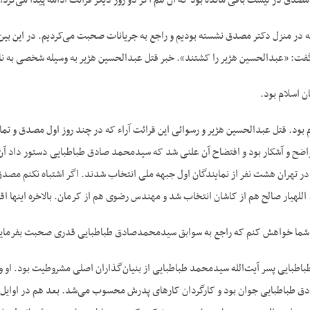
 مصدق در لیست باقی مانده بود که آن هم اگر دو روز دیگر قرائت ادامه پیدا می‌‌کرد
 در منزل دکتر مصدق نشسته بودیم و راجع به جریانات صحبت می‌‌کردیم. در این بین 
ت: «عبدالحسین هژیر را کشتند». خبر قتل عبدالحسین هژیر به وسیله شخصی به نام 
 اسلام بود.
بود. قتل عبدالحسین هژیر و رسوائی این قرائت آراء که در چند روز اول مصدق و تمام ر
واضح و آشکار بود و افتضاح آن علنی شد که سیدمحمد صادق طباطبایی دستور داد آن
، در تهران هشت نفر از نمایندگان اول جبهه ملی انتخاب شدند. اگر اشتباه نکنم مصدق، 
اللهیار صالح هم از کاشان انتخاب شد و مهندس رضوی هم از کرمان. بالاخره اینها ا
 شما خواهش کنم که راجع به سوابق سیدمحمدصادق طباطبایی قدری صحبت بفرمایی
بایی پسر آیت‌الله سیدمحمد طباطبایی از بنیان‌‌گذاران اصلی مشروطیت بود. او و 
دق طباطبایی جوان بود و کارگردان کارهای پدرش محسوب می‌‌شد. بعد هم در اوا