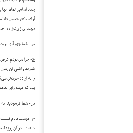
رسیدیم، از طرف دربار
بنده اسامی تمام آنها 
آزاد، دکتر حسین فاطمی
مهندس زیرک‌‌زاده، حسن
س- شما جزو آنها نبودی
ج- چرا من بودم عرض کرد
قدرت واقعی آن زمان 
را به اراده خودش می‌‌گ
بود که مردم رأی بدهن
س- شما فرمودید که دک
ج- درست یادم نیست آیا 
داشت. در آن روزها، مظ