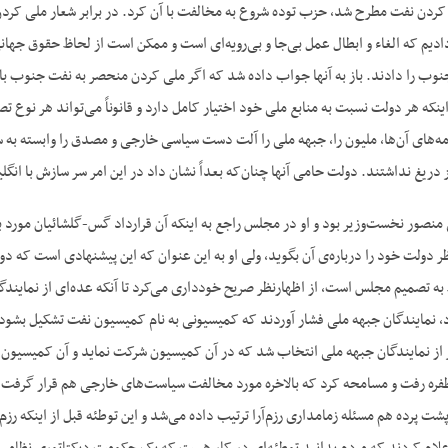
دن نفت مطرح شد، حزب توده شروع به مخالفت با آن کرد. در برابر شعار ملی کردن نفت
دیم که الغاء و ابطال عمل بی‌‌جا و بی‌‌رویه‌‌ای است و ممکن است از لحاظ حقوق جها
وب را دادند. باز به آنها جواب داده شد که اگر ملی کردن منحصر به نفت جنوب ب
نکه هر دولت نسبت به منابع ملی خود اختیار کامل دارد و قانوناً می‌‌تواند هر نوع تصمی
ه‌‌های آن‌‌ها، ملیون را، جبهه ملی را آلت دست سیاسی خارجی و مصدق را وابسته به سی
 دریغ نداشتند. دولت حامی آنها چنان‌‌که بعداً نشان داد در این امر سر سازش با انگل
 منصور نخست‌وزیر بود و او در مجلس راجع به اینکه آن قرارداد گس-گلشائیان مورد ب
 نظر دولت خود را درباره‌‌ی آن بگوید، ولی او به این عنوان که این پیشنهادی است ک
به تصمیم مجلس است، از اظهارنظر صریح خودداری می‌‌کرد تا آنکه عده‌‌ای از نمایند
ورد، نمایندگان جبهه ملی فشار آوردند که کمیسیونی به نام کمیسیون نفت تشکیل بشو
 از نمایندگان جبهه ملی انتخاب شد که در آن کمیسیون شرکت نماید و آن کمیسیو
ره رفت و مسامحه کرد که بالاخره مورد مخالفت سیاست‌‌های خارجی هم قرار گرفت. از
پشت پرده هم مسئله زمامداری رزم‌‌آرا ترتیب داده می‌‌شد و این توطئه قبل از اینکه رز