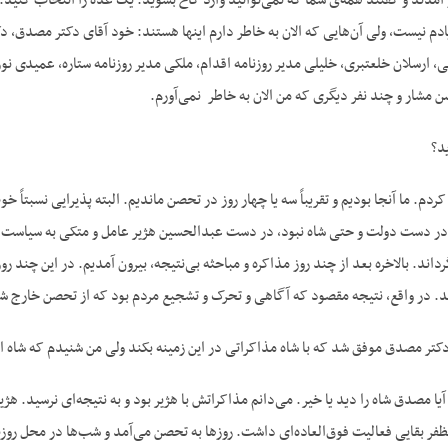
 آمدند و گفتند همه‌‌ی شما که نمی‌‌توانید وارد کاخ بشوید. یک عده را انتخاب ک
یادم نیست، ولی آن‌‌هایی که الان به خاطر دارم اینها هستند: خود آقای دکتر مصدق، د
، ارسلان خلعتبری، خلیلی مدیر روزنامه اقدام، ملکی مدیر روزنامه ستاره، عمیدی نو
 مشار و چند نفر دیگری که من الان به خاطر نمی‌‌آورم.
د؟
م. ما آنجا بودیم و تقریباً سه یا چهار روز در تحصن ماندیم. البته پذیرایی نسبتاً 
در دست دولت و حتی شاه نبود، در دست عبدالحسین هژیر عامل و متکی به سیاست م
رداند. بالاخره بعد از چند روز مذاکره و مباحثه بی‌‌نتیجه، بیرون آمدیم. در این چند
د. در واقع، نتیجه مقصود که آگاهی و تحرک و تشجیع مردم بود که از تحصن خارج شد
تر مصدق موفق شد که با شاه مذاکراتی در این زمینه بکند ولی من شنیدم که شاه ا
مصدق شاه را دید یا خیر. می‌‌دانم مذاکراتش با هژیر بود و به نتیجه‌‌ای نرسید. هژی
فر بقایی فعالیت فوق‌العاده‌‌ای داشت. روزها به تحصن می‌‌آمد و شب‌‌ها در محل روزنا