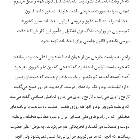
که هر وقت انتخابات بشود یک انتخابات قابل قبول همه و طبق مرسوم
همه‌ی دنیا به صورت صحیحی باشد. علیهذا دستور دادم قانون
انتخابات را با مطالعه دقیق و بررسی قوانین انتخابات سایر کشورها
کمیسیونی در وزارت دادگستری تشکیل و مأمور این کار ش تا با دقت
بررسی بکنند و قانون جامعی برای انتخابات تهیه بشود.
راجع به سیاست خارجی من از همان ابتدا به عرض اعلی‌حضرت رساندم
که خوب است ترتیبی اده بشود که تشنجی که بین ما و شوروی به‌وجود
آمده آهسته آهسته کم بکنیم. و خوب خاطرم هست که معینیان رئیس
اداره تبلیغات بود و یک برنامه‌ای درست کرده بود هر روز صبح می‌گفت
تاریخ را ورق می‌زنیم و تاریخ را ورق می‌زدن و تمامش مسائلی گفته می‌شد
که برعلیه شوروی بود و آنها هم روزی هفت- هشت ده ساعت با برنامه‌های
مختلفی که در رادیوهای ملی صدای ایران و غیره مطالب مختلف برعلیه
دولت و مملکت می‌گفتند و تحریکاتی هم می‌کردند. به‌عرض اعلی‌حضرت
رساندم که آنچه که ما می‌گوییم جز ایرانی‌ها کسی نمی‌شنود ولی آنچه