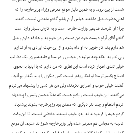
است که ترتیبی بدهیم که این تشنج کم بشود و این کشمکشی که بین ما
هست از بین برود. و به همین دلیل موقع معرفی وزراء وزیرخارجه را که
اعلی‌حضرت میل داشتند عباس آرام باشم گفتم مقتضی نیست، گفتند
چرا؟ او کارمند قدیمی وزارت خارجه است و به کارش بسیار وارد است،
گفتم آقای آرام دوست خود من هست و من خوم به او علاقه دارم و میل
هم دارم یک کار خوبی به او داه بشود و از این حیث ایرادی به او ندارم
ولی نظر به اینکه چند مرتبه در مجلس و در سنا برعلیه شوروی یک مطالب
خیلی تندی اظهار کرده است این نظری که من دارم که با اینها به نحوی
اصلاح بکنیم توسط او امکان‌پذیر نیست کس دیگری را باید بگذاریم آنجا.
گفتند خیلی خوب و اصراری نکردند، ولی من هر کسی را پیشنهاد می‌کردم
می‌گفتند این خوب نیست و یادم هست که مثلاً محسن رئیس را پیشنهاد
کردم انتظام و چند نفر دیگری که ممکن بود وزیرخارجه بشوند پیشنهاد
کردم همه را فرمودند نه اینها خوب نیستند مقتضی نیست. تا این وقت
کابینه به مجلس هم معرفی شده ولی وزیرخارجه هنوز نداشتیم. آن موقع