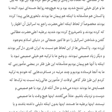
که از مسائلی که اشکالات زیادی برایمان فراهم کرده بود این بود که بین
ما و عراق خیلی تشنج شدید بود و به هیچ‌وجه روابط حسنه‌ای نبود البته با
پاکستان هم متأسفانه با اینکه هم پیمان ما بودند دلخوری‌هایی پیدا کرده
بودند مخصوصاً از لحاظ اینکه اعلی‌حضرت راجع به اسرائیل آن اظهار را
که کرده بودند و ناصرشروع کرده بود شدید برعلیه اعلی‌حضرت مطالبی
گفتن و شناختن اسرائیل را دو فاکتور جنجالی در دنیای اسلام به‌وجود
آورده بود. پاکستانی‌ها از این لحاظ هم نسبت به ایران قدری دل‌گیر بودند
و دیگر زیاد صمیمی نبودند. و وضع ما با ترکیه هم خیلی صمیمی نبود با
اینکه با آنها هم پیمان بودیم متأسفانه‌ این طرز فکر در بعضی مأمورینی که
ما به آنجا فرستاده بودیم و چند مرتبه در مسافرت‌هایی که خودم به ترکیه
کردم این طرز فکر گاهی اوقات از مأمورین عالی‌رتبه نسبت به ترک‌ها که
همسایه‌ی ما بودند دیده می‌شد و حال آنکه قرار بود با هم صمیمی و
دوست و نزدیک باشیم. مثلاً می‌گفتند اینها هیچ وقت با ما صمیمی
نیستند اینها برعلیه ما هستند اینها بدون اینکه دلیلی داشته باشند و یا