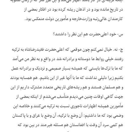
اینکه قرینه‌ای در کار باشد اظهار می‌شد و این طرز فکر که از زمان صفویه
در تاریخ مانده بود و در اذهان ریشه کرده بود در افکار بعضی از
کارمندان عالی‌رتبه وزارت‌خارجه و مأمورین دولت منعکس بود.
س- خود اعلی‌حضرت هم این نظر را داشتند؟
ج- نه. خیال نمی‌کنم چون موقعی که اعلی‌حضرت فقیدرضاشاه به ترکیه
رفتند خیلی روابط ما دوستانه و برادرانه شد در واقع و به نظر من می‌آمد
که ما با ترک‌ها بایستی که همیشه بسیار صمیمی و نزدیک و برادرانه عمل
بکنیم زیرا دلیلی نداشت که ما با آنها غیر از این باشیم. هم همسایه بودند
و هم مسلمان هستند و هم ریشه‌های تاریخی متعدد مشترک داریم از این
جهت گاهی اوقات چنین می‌دیدم متأسف می‌شدم از اینکه بعضی از
مأمورین همیشه اظهارات ناجوری نسبت به ترکیه می‌کنند و خلاصه این
وضعی بود که ما داشتیم: آن وضع با ترکیه، آن وضع با عراق و با پاکستان
هم کمی سرد آن وقت با افغانستان هم مسئله هیرمند در بین بود که