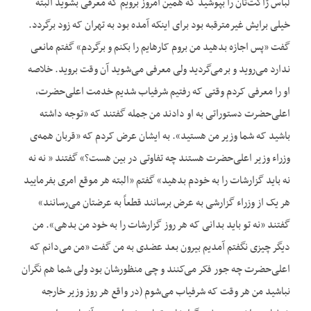
لباس ژاکت‌تان را بپوشید که همین امروز برویم که معرفی بشوید البته
خیلی برایش غیرمترقبه بود برای اینکه آمده بود به تهران که زود برگردد.
گفت «پس اجازه بدهید من بروم کارهایم را بکنم و برگردم» گفتم مانعی
ندارد می‌روید و برمی‌گردید ولی معرفی می‌شوید آن وقت بروید. خلاصه
او را معرفی کردم وقتی که رفتیم شرفیاب شدیم خدمت اعلی‌حضرت،
اعلی‌حضرت دستوراتی به او دادند من جمله گفتند که «توجه داشته
باشید که شما وزیر من هستید». به ایشان عرض کردم که «قربان همه‌ی
وزراء وزیر اعلی‌حضرت هستند چه تفاوتی در بین هست؟» گفتند « نه نه
نه باید گزارشات را به خودم بدهید» گفتم «البته هر موقع امری بفرمایید
هر یک از وزراء گزارشی به عرض برسانند قطعاً به عرضتان می‌رسانند»
گفتند «نه تو باید بدانی که هر روز گزارشات را به خود من بدهی». من
دیگر چیزی نگفتم آمدیم بیرون بعد عضدی به من گفت «من می‌دانم که
اعلی‌حضرت چه جور فکر می‌کنند و چی منظورشان بود ولی شما هم نگران
نباشید من هر وقت که شرفیاب می‌شوم (در واقع هر روز وزیر خارجه