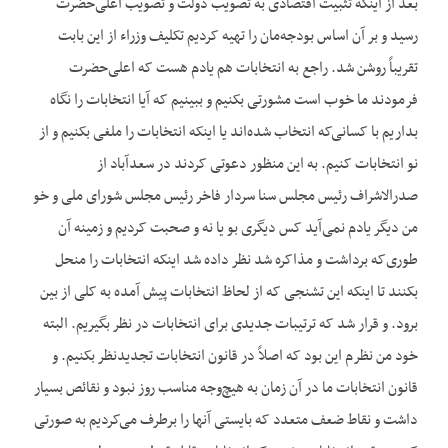
بعد از اینکه تثبیت اقتصادی به تصویب دولت و تصویب اعلی‌حضرت
رسید و بر آن اساس بودجه‌مان را تهیه کردیم تکلیف وزراء از این بابت
تقریباً روشن شد. راجع به انتخابات هم یادم هست که اعلی‌حضرت
فرمودند ما خوب است مشورتی بکنیم و ببینیم که آیا انتخابات را نگاه
بداریم با کسانی‌که انتخاب شده‌اند یا اینکه انتخابات را ملغی بکنیم و از
نو انتخابات کنیم. به این منظور دعوتی کردند در سعدآباد از
صدرالاشراف رئیس مجلس سنا سردار فاخر رئیس مجلس شورای ملی و خو
من دیگر یادم نمی‌آید کس دیگری بو یا نه و صحبت کردیم و زمینه آن
طوری‌که برداشت و مذاکره شد نظر داده شد اینکه انتخابات را منحل
بکنند تا اینکه این تشنجی که از لحاظ انتخابات پیش آمده به کلی از بین
برود. و قرار شد که ترتیبات جدیدی برای انتخابات در نظر بگیریم. البته
خود من نظرم این بود که اصلاً در قانون انتخابات تجدیدنظر بکنیم. و
قانون انتخابات ما در آن زمان به هیچ‌وجه مناسب روز نبود و نقائص بسیار
داشت و نقاط ضعف متعدد که بایستی آنها را برطرف می‌کردیم به صورتی