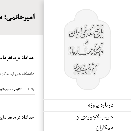
Ski
t
امیرخاتمی؛ س
conten
خداداد فرمانفرماییان
دانشگاه هاروارد مرکز م
By
|
|
انگلیسی
,
حبیب لاجو
درباره پروژه
حبیب لاجوردی و
خداداد فرمانفرماییان
همکاران