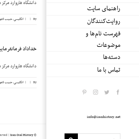
دانشگاه هاروارد مرکز م
راهنمای سایت
روایت‌کنندگان
By
|
|
انگلیسی
,
حبیب لاجو
فهرست نام‌ها و
موضوعات
خداداد فرمانفرماییان
دسته‌ها
دانشگاه هاروارد مرکز م
تماس با ما
By
|
|
انگلیسی
,
حبیب لاجو
pinterest
instagram
twitter
facebook
info@iranhistory.net
served |
Iran Oral History
© Copyright 2020 -
Search