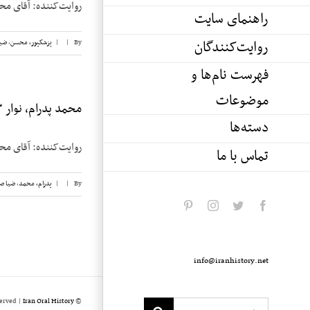
روایت‌کننده: آقای محسن پزشک‎پور تاریخ مصاحبه: ۶ آوریل ۱۹۸۴ محل‌مص
راهنمای سایت
روایت‌کنندگان
By
|
|
پزشکپور،‌ محسن
,
ضی
فهرست نام‌ها و
موضوعات
محمد پدرام، نوار ۳
دسته‌ها
روایت‌کننده: آقای محمد پدرام تاریخ مصاح
تماس با ما
By
|
|
پدرام، محمد
,
ضیا ص
pinterest
instagram
twitter
facebook
info@iranhistory.net
served |
Iran Oral History
© Copyright 2020 -
Search