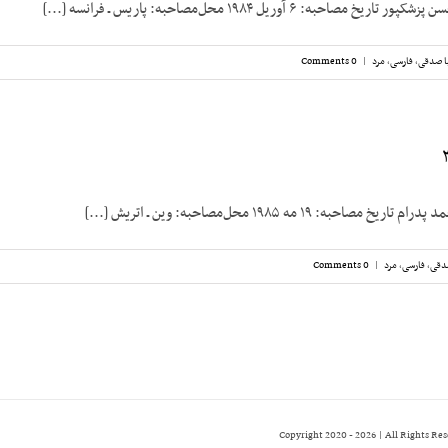
احبه: پاریس ـ فرانسه [...]
ا صدقی
,
فارسی
,
مرد
|
0 Comments
به: ۱۹ مه ۱۹۸۵ محل‌مصاحبه: وین ـ اتریش [...]
دقی
,
فارسی
,
مرد
|
0 Comments
2026 | All Rights Re