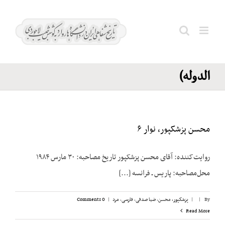
Ski
سپهر؛
t
محمدعلی
conten
Search
(مورخ
for:
الدوله)
محسن پزشکپور، نوار ۶
روایت‌کننده: آقای محسن پزشک‎پور تاریخ مصاحبه: ۳۰ مارس ۱۹۸۴
محل‌مصاحبه: پاریس ـ فرانسه [...]
By
|
|
پزشکپور،‌ محسن
,
ضیا صدقی
,
فارسی
,
مرد
|
0 Comments
Read More