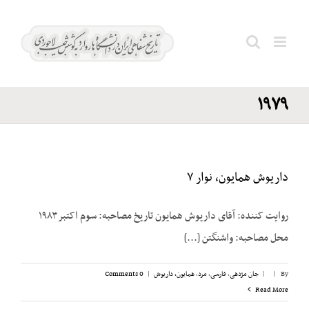
Ski
کنفرانس
t
گوادلوپ
conten
Search
سال
for:
۱۹۷۹
داریوش همایون، نوار ۷
روایت کننده: آقای داریوش همایون تاریخ مصاحبه: سوم اکتبر ۱۹۸۳
محل مصاحبه: واشنگتن [...]
By
|
|
جان مژدهی
,
فارسی
,
مرد
,
همایون، داریوش
|
0 Comments
Read More