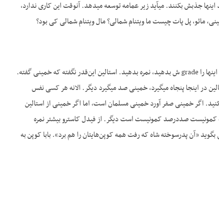
نها جذبش بکنند. می­آید زیر عمامه توسعه می­دهد. آن­وقت این کاری ندارد،
ی، مائو، پل پات چیست ما ویتنام شمالی؟ مال ویتنام شمالی کی بود؟
ج- هوشه مین این­ها را بنویسید. طرز اداره­شان، تبلیغاتشان این­ها را هم بنویسید. شما که درس­خوانده هستید، اینها را grade ش بدهید، نمره بدهید. استالین این‌قدر نگفته که خمینی گفته.
ن در اینجا پنجاه می­گیرد، خمینی صد میگیرد دیگر. الانه هر کسی نفس
بکنید. اگر خمینی صفر آورد خمینی مسلمان است، اما اگر خمینی از استالین
، خوب کمونیست صددرصد کمونیست است دیگر. از فیدل کاسترو بیشتر نمره
گوید «آن پدرسوخته شاه که رفت همه کوپن‌هایتان را هم برد». بابا کوپن به