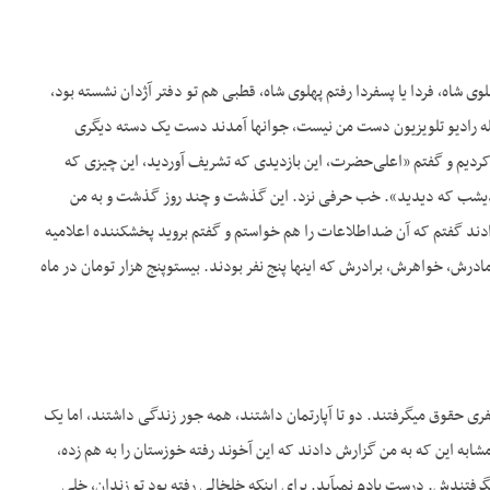
 شاه، فردا یا پس­فردا رفتم پهلوی شاه، قطبی هم تو دفتر آژدان نشسته بود،
لله رادیو تلویزیون دست من نیست، جوان­ها آمدند دست یک دسته دیگری
ردیم و گفتم «اعلی‌حضرت، این بازدیدی که تشریف آوردید، این چیزی که
دیشب که دیدید». خب حرفی نزد. این گذشت و چند روز گذشت و به من
ادند گفتم که آن ضداطلاعات را هم خواستم و گفتم بروید پخش­کننده اعلامیه
 مادرش، خواهرش، برادرش که اینها پنج نفر بودند. بیست­وپنج هزار تومان در ماه
نفری حقوق می­گرفتند. دو تا آپارتمان داشتند، همه جور زندگی داشتند، اما یک
مشابه این که به من گزارش دادند که این آخوند رفته خوزستان را به هم زده،
نگرفتندش. درست یادم نمی­آید. برای اینکه خلخالی رفته بود تو زندان، خلی