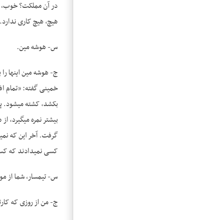
در آن مملکت؟ خوب، نمی
هیچ، هیچ کاری ندارد.
س- هوشه مین.
خمینی گفته: «تمام اف
بکشد، کشته می­شود. پس
بیشتر نمره می­گیرد، ا
گرفت. آخر این که نمی­
کسی نمی­دادند که کس
س- تیمسار، شما از م
ج- من از روزی که کارت