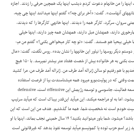
ت اینها را من خانه­ام دعوت کردم دیشب اینها یک همچین حرفی را زدند. اجازه
خانه­های آن­هاست». گفت: «آخر برای چه؟» گفتم این­ها می­دانند اینها چی چیه،
 سروان، سرگرد، کارگر همه را دیدند. اینها خانه­ی کارگرها را که دیدند،
میز نهارخوری دارند، همه­شان مبل دارند، همه­شان همه چیز دارند، اینها خیلی
ناراحت شدند. این‌قدر ناراحت شدند که سرتیپ­شان آمد پهلوی من. گفت: «تو می­خواهی چه کار بکنی؟» این­ها خیلی بی­حیا هم هستند. گفت: «تو چه کار می­خواهی بکنی؟» گفتم من می­
دوستم دیگر روس­ها را نیاور این خانه­ها را نشان بده». روس نگفت، گفت: «مال
ما را نیاور». گفت: «نمی­توانی». گفت: «اشتباه داری می­روی». گفت: «اگر بخواهی برای تمام ملت خانه درست بکنی به هر خانواده بیش از شصت هفتاد متر بیشتر نمی­رسد. با ۱۵۰ هیچ
مدیم با هم رفتیم تو سالن ژنراله آمد طرف من. ژنراله آمد طرف من، مرا کشید
مت وقتی که در پولیت‌بورو می­رود همه می­شناسندت بیا از فرصت استفاده
کن». ببینید این دو تا مثل خیلی مهم است. برای چه خیلی مهم است؟ مهمیش این است که روسیه از نظر توسعه فعالیت، جاسوسی و توسعه رژیمش این offensive است، defensive
ود، اما به او مراجعه می­کند، این می­آید این‌قدر بی­باک است که می­آید سرتیپ
ای شخصیت خودم است نه شخصیت شما، همه ما گذشتیم. هدف من این است که این
کسی که این شکلی اقداماتش offensive است این می­آید خمینی را ۱۴ سال نجف بگذارد با او ارتباط نداشته باشد؟ می­شود، شما باور می­توانید بکنید؟ ۱۴ سال خمینی نجف بماند، اینها با او
ید زیر اسم حزب توده یا کمونیسم می­آید توسعه نفوذ بدهد که غیرقانونی است