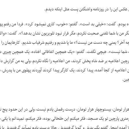
 عکس این را در روزنامه واشنگتن پست مثل اینکه دیدم.
ده بودم. گفت: «خیلی بد است». گفتم: «خوب، کاری نمی­شود کرد». فردا من رفتم پهلوی
مگر من با شما تلفنی صحبت نکردم، مگر قرار نبود تلویزیون نشان بدهد؟». گفت: «وا
 آخر؟ یعنی چه دست من نیست؟» ما پا شدیم و رفتیم شرفیاب شدیم. کارهایمان را ک
 شما نیست». هیچی نگفت. گفتم: «یک همچین اتفاقاتی افتاده، یک همچین چیزی 
چین اعلامیه بر ضد شاه پخش کردند، من اعلامیه را نگاه نکردم، ولی به من گزارش د
ین اعلامیه از کجا آمده، پیدا کردند، یک کارگر پیدا کردند آوردند پهلوی من با پدرش،
چین.
پنج هزار تومان، بیست­وچهار هزار تومان، درست رقمش یادم نیست، ولی در این حدود پنج 
متری پارچین تو یک مسجد، فکر می­کنم این خلخالی بوده، فکر می­کنم، نمی­دانم یا یکی 
الا آمده اینجا. گفتم بگیریدش و گویا گرفتندش. حالا درست یادم نمی­آید گرفتندش یا 