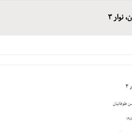
 نوار ۳
۳
سن طوفانیان