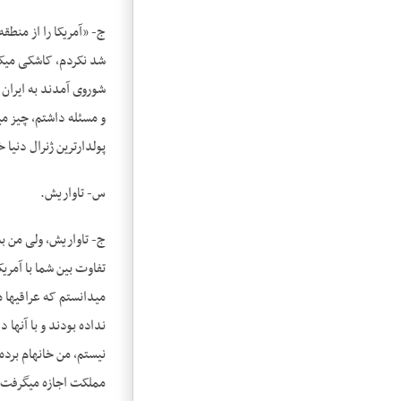
شد نکردم، کاشکی می­کر
شوروی آمدند به ایران 
پولدارترین ژنرال دنیا 
س- تاواریش.
تفاوت بین شما با آمریک
می­دانستم که عراقی­ه
نداده بودند و با آن­ه
نیستم، من خانه­ام برد
مملکت اجازه می­گرفت، 