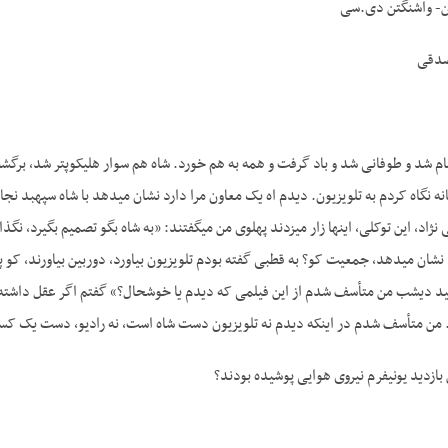
ن- واشنگتن دی.سی
صدقی
ام شد و طوفانی شد و باد گرفت و همه به هم خورد. شاه هم سوار هلیکوپتر شد، برگشت
 نگاه کردم به تلویزیون. دیدم اه یک معاون مرا دارد نشان می­دهد با شاه سپهبد نجایی
­نژاد، این توکلی، اینها زار می­زدند پهلوی من می­گفتند: «به شاه بگو تصمیم بگیرد، نگ
 را نشان می­دهد، جمعیت کو؟ به قطبی گفته بودم تلویزیون بیاورد، دوربین بیاورند، 
کنید دیشب من متأسف شدم از این فیلمی که دیدم یا خوشحال؟» گفتم اگر عقل داش
م. من متأسف شدم در اینکه دیدم نه تلویزیون دست شاه است، نه رادیو، دست یک
بازدید یونیفرم نیروی هوایی پوشیده بودند؟