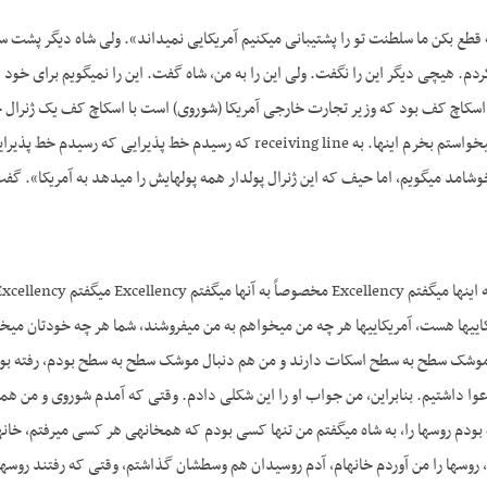
دم. هیچی دیگر این را نگفت. ولی این را به من، شاه گفت. این را نمی­گویم برای خود 
اسکاچ کف بود که وزیر تجارت خارجی آمریکا (شوروی) است با اسکاچ کف یک ژنرال چها
و مسئله داشتم، چیز می­خواستم بخرم اینها. به receiving line ک
خوشامد می­گویم، اما حیف که این ژنرال پولدار همه پول­هایش را می­دهد به آمریکا». گ
ایی­ها هست، آمریکایی­ها هر چه من می­خواهم به من می­فروشند، شما هر چه خودتان می­خ
ا موشک سطح به سطح اسکات دارند و من هم دنبال موشک سطح به سطح بودم، رفته بود
ا دعوا داشتیم. بنابراین، من جواب او را این شکلی دادم. وقتی که آمدم شوروی و من هم
ه بودم روس­ها را، به شاه می­گفتم من تنها کسی بودم که هم­خانه­ی هر کسی می­رفتم،
روس­ها را من آوردم خانه­ام، آدم روسی­دان هم وسط­شان گذاشتم، وقتی که رفتند روس­ها