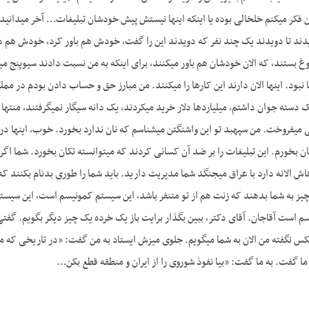
فکر می­کنم خلخالی بوده یا اینکه اینها نیستش پیش خودشان تبلیغات… آخر می­دانی
د تا دویدند یک چند نفر که دویدند این را گفت، خودش هم باور کرد، خودش هم دوی
 بستند، که الان خودشان هم باور می­کنند، برای اینکه به من نسبت دادند سی­وپنج میلی
­ها نبود. اینها الان دارند این کارها را می­کنند. من مبارز حق و حساب دادن بودم در م
 دسته جوان داشتم، میلیاردها دلار خرید می­کردند، یک دانه سیگار نمی­گرفتند، منته
 می­فروخت. من سپهبد تو این واشنگتن می­شناسم که نان ندارد بخورد. خوب، اینها درو
تکان بخورم. این تبلیغات را بر ضد آن کسانی کردند که می­توانسته تکان بخورد. شما ا
ش الانه دارد با عراق می­جنگد شما مدیریت دارید. باید شما را طوری بدنام بکنند که
یز به شما بدهند که زنت هم از تو متنفر باشد، این سیستم کمونیسم است، این سیس
است آقاجان. آقای دکتر، ببین بگذار برایت باز یک خرده یک چیز دیگر بگویم. گفتی مثا
­کس نگفته من الان به شما می­گویم. جلوی میزش ایستاد به من گفت: «در تاریخی که من ر
ا گفت. به ما گفت: «بیا نفوذ شوروی را از ایران و منطقه قطع بکن…