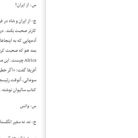
س- از ایران؟
ج- از ایران و شاه در 
کارتر صحبت بکند. در ا
آدم­هایی که به اینجاه
Africa چیست. ای
آفریقا گفت: «اگر خطری
سومالی، آن­وقت رئیس­جم
کتاب سالیوان نوشته. 
س- وانس
ج- نه، نه سفیر انگلست