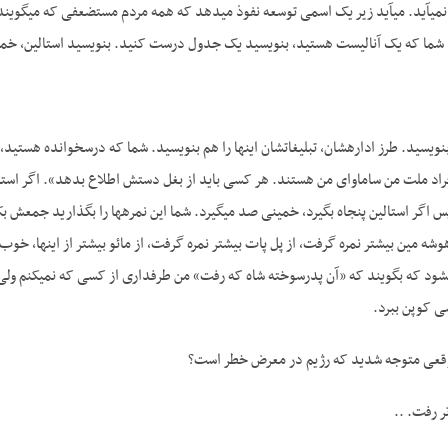
­آید. می­آید زیر یک اسمی توسعه نفوذ می­دهد که همه مردم مستضعفی که می­گویند ای
 شما که یک آنالیست هستید، بنویسید یک جدول درست کنید. بنویسید استالین، خمین
راد ملت من ساماوای من هستند. هر کسی باید از بغل دستش اطلاع بدهد». اگر استالی
 اگر استالین پنجاه بگیرد، خمینی صد می­گیرد. شما این نمره­ها را بگذارید جمعش 
ز هوشه مین بیشتر نمره گرفت، از پل پات بیشتر نمره گرفت، از مائو بیشتر از اینها
شود که بگویند که «آن پدرسوخته شاه که رفت» من طرفداری از کسی که نمی­کنم ولی ب
ی کوپن ببرد.
وقعی متوجه شدید که رژیم در معرض خطر است؟
ر رفت. ..