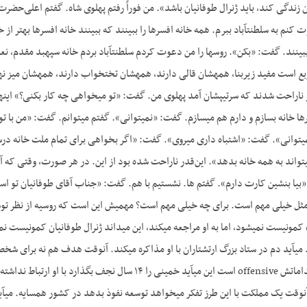
 زندگی کند، باید ژنرال طوفانیان باشد». من فوراً رفتم پهلوی شاه. گفتم اعلی‌حضر
 کنم به سلطنت­آباد ببرم. همه خانه افسرها را ببینند که ببینند خانه افسرها بهتر از 
نند. گفت: «بکن». روس­ها را من دعوت کردم سلطنت­آباد بردم خانه سپهبد مقدم، نعمتی
انه ۱۵۰ مترمربع است مفید زیربنا، همه­شان قالی دارند، همه­شان تختخواب دارند، همه­شان 
ا خانه بسازم و دارم هم می­سازم. گفت: «نمی­توانی». گفتم می­توانم. گفت: «من با تو 
­تواند به همه خانه بدهد». این‌قدر ناراحت شده بود از این. در هر صورت، وقتی که آ
«بیا بنشین کارت دارم». گفتم ها. نشستیم با هم. گفت: «جناب آقای طوفانیان تو اس
کمونیست نمی­شود، اما به او مراجعه می­کند، این می­داند ژنرال طوفانیان کمونیست نمی­ش
 می­آید دم در ستاد بزرگ ارتشتاران با او مذاکره می­کند. آن­وقت هدف هم نه بر
آن­وقت یک مملکت با این طرز تفکر می­خواهد توسعه نفوذ بدهد در کشور همسایه. می­آ