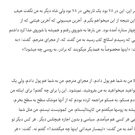
ج- «آمریکا را از منطقه قطع بکن ما سلطنت تو را پشتیبانی می­کنیم آمریکایی نمی­داند». ولی شاه دیگر پشت سر این، این در ۷۸ بود یک تاریخی در ۷۸ بود ولی شاه دیگر به من نگفت حیف
این نتیجه از این می­خواهم بگیرم. آخرین میسیونی که آخرین هیئتی که از
ر ستاره آمده بود. من بارها به شوروی رفتم و همیشه با شوروی مذاکره داشتم
ه رسیدم خط پذیرایی که رسیدم خط پذیرایی که رسیدم اسکاچ کف رسید به من گفت که، از مجرای مترجم، گفت: «به
فت: «اینها مخصوصاً به همدیگر می­گویند که برادر، به روسی چه می­شود؟»
ج- تاواریش، ولی من به اینها می­گفتم Excellency مخصوصاً به آن­ها می­گفتم Excellency می­گفتم Excellency من به شما هم پول دادم، از مجرای مترجم، من به شما هم پول دادم، ولی یک
واهید می­خواهید به من بفروشید، نمی­شود. این را برای چه گفتم؟ برای اینکه من
م مسکو، به مسکو مراجعه کرده بودم که از آن­ها موشک سطح به سطح بخرم،
یشه به روس­ها می­گفتم من کاپیتالیست­ام، من کمونیست نیستم، من مثل شما
 خانه­ی هر کسی هم می­آمدم. سیاسی و بدون اجازه هیچکس دیگر. هر کس دیگر تو
 آمد به من گفت: «تیمسار می­دانی این­ها چه می­گفتند؟» گفتم نه. گفت: «هر