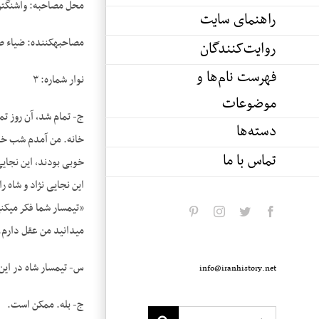
محل مصاحبه: واشنگت
راهنمای سایت
مصاحبه­کننده: ضیاء 
روایت‌کنندگان
فهرست نام‌ها و
نوار شماره: ۳
موضوعات
ج- تمام شد، آن روز تم
دسته‌ها
خانه. من آمدم شب خانه
تماس با ما
خوبی بودند، این نجایی 
این نجایی ­نژاد و شاه
«تیمسار شما فکر می­
pinterest
instagram
twitter
facebook
می­دانید من عقل دار
س- تیمسار شاه در این 
info@iranhistory.net
ج- بله. ممکن است.
Search