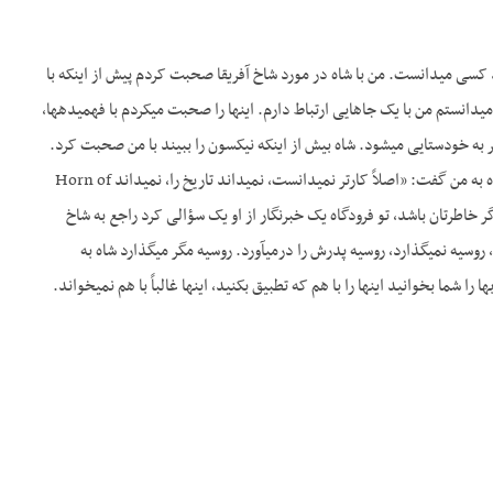
د کسی می­دانست. من با شاه در مورد شاخ آفریقا صحبت کردم پیش از اینکه با
نستم من با یک جاهایی ارتباط دارم. اینها را صحبت می­کردم با فهمیده­ها،
ر به خودستایی می­شود. شاه بیش از اینکه نیکسون را ببیند با من صحبت کرد.
بعد هم که صحبت کرد به من گفت، پیش از اینکه کارتر را ببیند، با من صحبت کرد. بعد هم به من گفت. شاه به من گفت: «اصلاً کارتر نمی­دانست، نمی­داند تاریخ را، نمی­داند Horn of
اگر خاطرتان باشد، تو فرودگاه یک خبرنگار از او یک سؤالی کرد راجع به شاخ
سیه نمی­گذارد، روسیه پدرش را درمی­آورد. روسیه مگر می­گذارد شاه به
ا شما بخوانید اینها را با هم که تطبیق بکنید، اینها غالباً با هم نمی­خواند.