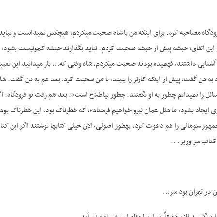
فرودگاه مصاحبه کرد. برای اینکه من با شاه صحبت می­کردم، هیچ­کس نمی­دانست و نبای
ین اتفاق، حبشه پیش از حبشه صحبت کردم. نباید بگذارند حبشه کمونیست بشود، می­دا
ا آشنایی داشتند، فهمیده بودند صحبت می­کردم. شاه وقتی که… باز می­دانید این تعبی
ن مسائل را نمی­دانم چطور به او نگفتند. چطور بی­اطلاع است». بعد هم رفت تو فرودگاه. 
 ایجاد بشود، ما مثل عمان نیرو خواهیم فرستاد»، که خطرناک بود. این خطرناک بود، رو
هور سومالی را هم دعوت کرد. به­طور اصولی، الان خیلی کتاب­ها نوشتند اگر این کتاب­ها ر
کتاب سر وزیر. ..
ان در تهران بود سر…