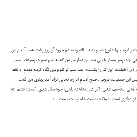
 و اتومبیل­ها شلوغ شد و نشد. بالاخره به هم خورد آن روز رفت، شب آمدم من
 ­نژاد، پسر بسیار خوبی بود این معاونین من که به اسم می­برم، پسرهای بسیار
ذار این آخوندها این کار را بکنند». بعد شب تو تلویزیون نگاه کردم دیدم اه فقط
کو پس این جمعیت، هیچی. صبح آمدم اداره، نجایی ­نژاد آمد پهلوی من گفت:
ته باشی، متأسف شدی. اگر عقل نداشته باشی، خوشحال شدی. گفت: «شما که
 کسان دیگری است، مملکت دست شاه نیست دست. .».