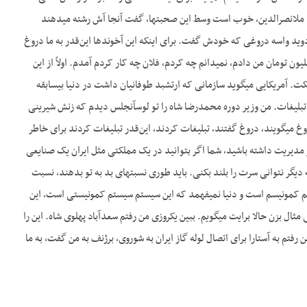
د ملانصرالدین، خوب است وسط این صحبت­ها، گفت آنجا آش رشته می­دهند
د واسه دروغی که خودش گفت. برای اینکه این آخوندها این‌قدر به ما دروغ
ون تومان من دادم، نمی­دانم چه کردم، فلان چه کار کردم آمدم. اولاً از این
ملکت. آمریکایی می­گوید سازمانی که ارتشبد طوفانیان داشت در دنیا بی­سابقه
ا تبلیغات. من وزیر دوره محمدرضا شاه را تو لوس­آنجلس دیدم که زنش شیرینی
غ می­گویند، دروغ گفتند، تبلیغات کردند، این‌قدر تبلیغات کردند برای خاطر
گر مدیریت داشته باشید، شما اگر بتوانید در یک مملکتی مثل ایران یک صنایعی
 دیگر نتوانی سرت را بلند بکنی. باید طوری نسبت­های بد به تو بدهند، نسبت
تم کمونیسم است و دنیا نمی­فهمد که این سیستم سیستم کمونیستی است، این
ل بزن حالا برایت می­گویم. ببین یک­روزی من رفتم سعدآباد پهلوی شاه. این را
فتم به آستارا برای اتصال لوله گاز ایران به شوروی، برژنف به من گفت، به ما