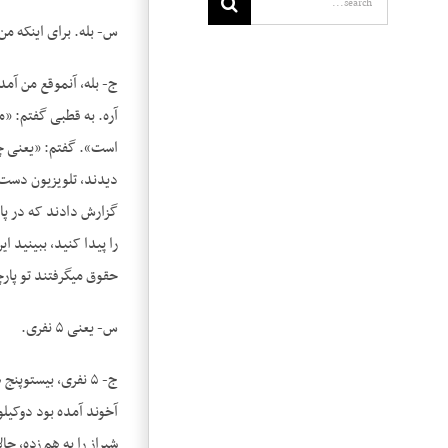
for:
س- بله. برای اینکه من
ج- بله، آن­موقع من آم
آره. به قطبی گفتم: «
است». گفتم: «یعنی چه
دیدند، تلویزیون دست
گزارش دادند که در پار
را پیدا کنید، ببینید ا
حقوق می­گرفتند تو پار
س- یعنی ۵ نفری.
ج- ۵ نفری، بیست­و
آخوند آمده بود دوکیلو
شیراز را به هم زده، ح