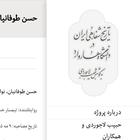
Ski
t
حسن طوفانیان،
conten
حسن طوفانیان، نوار 
روایت­کننده: تیمسار ح
درباره پروژه
حبیب لاجوردی و
تاریخ مصاحبه: ۹ مه ۱۹۸۵
همکاران