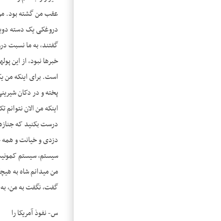
عقب من گشته بود. من 
دروغکی یک دسته دویدن
گفتند، به ما نسبت دروغ
خبرها نبود، از این پول
است. برای اینکه من یک
پخته و در دکان شیرینی
اینکه من الان نتوانم 
درست بکنید که جنازه­ا
دزدی و خیانت و همه چ
سیستم، سیستم کمونیسم 
من می­دانم شاه به هیچ
گفت، نگفت به من، به م
س- نفوذ آمریکا را