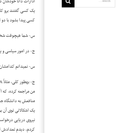
ادارات ذاتاً خودشان دن
یک کسی گفتند برو کلا
کسی پیدا بشود با دو ا
س- شما هیچ­وقت شخصاً
ج- در امور سیاسی و یا د
س- نمی­دانم کدامشان
منافعش به دانشگاه جند
یک اشکالاتی توی آن بو
نیروی دریایی درخواست ک
کردم، دیدم تعدادش ای