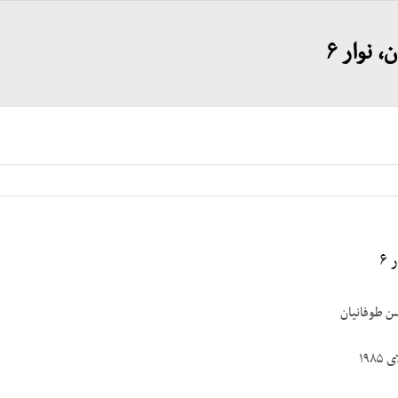
 نوار ۶
۶
سن طوفانیان