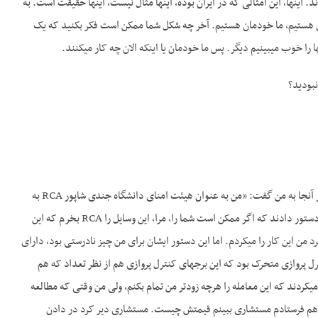
ند. اینها، این امثالی که در ایران بوده، اینها مثال نیست، اینها حقیقت است. به
مان هستیم، ما خودمان هستیم. آخر چه شکل شما ممکن است فکر بکنید که یک
ا خوب می­بینیم دیگر. پس ما خودمان یا اینکه الان چه کار می­کنند.
نبودید؟
ج- به­طور کلی، مثلاً RCA یک­روز اشرف پهلوی مرا در قصر سعدآباد احضار کرد. رفتم در آن قصر سعدآباد. در آنجا به من گفت: «من به عنوان هیئت امنای دانشگاه جندی شاپور RCA به
من مراجعه کرده، که اگر ما این چیزها را بخریم، ۱۰ درصد یا نصف منافعش را به این دانشگاه می­دهد. به من دستور دادند که اگر ممکن است شما را، مرا، این وسایل را RCA بخرم که این
من این کار را می­کردم. اما این دستور ایشان برای من چیز نادرستی بود، دارای
رل پروازی متحرک بود که این برج­های کنترل پروازی هم از نظر تعداد که هم
می­کردند که این معامله را هرچه زودتر من تمام بکنم، ولی من وقتی که مطالعه
 را هم فرستادم مستشاری ببینم قیمتش چیست. مستشاری دیر کرد در دادن