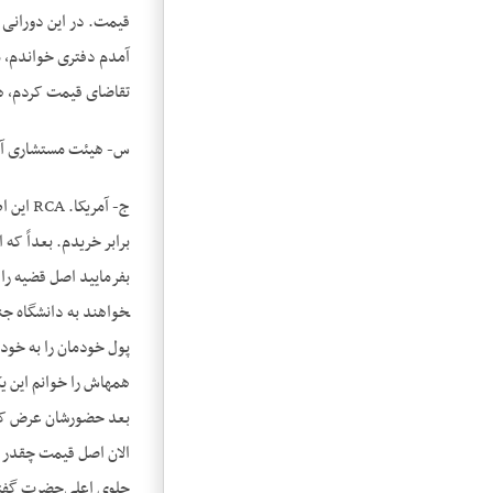
تقاضای قیمت کردم، هم
س- هیئت مستشاری آم
ج- آمر
برابر خریدم. بعداً ک
خواهند به دانشگاه جن
پول خودمان را به خودم
همه­اش را خوانم این 
بعد حضورشان عرض کردم
الان اصل قیمت چقدر اس
جلوی اعلی‌حضرت گفتم ب