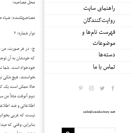
محل مصاحبه:
راهنمای سایت
مصاحبه­کننده: ضیاء 
روایت‌کنندگان
فهرست نام‌ها و
نوار شماره: ۶
موضوعات
ج- در هر صورت، من فک
دسته‌ها
که خودشان به آن توجه 
تماس با ما
خواستند، هیچ شکی نی
حالا ممکن است یک کسی
pinterest
instagram
twitter
facebook
دوم آن­وقت مثلاً من س
اطلاعاتی و ضد اطلاعات
info@iranhistory.net
نیست که عربی بخوانید
بنابراین، وقتی که می­