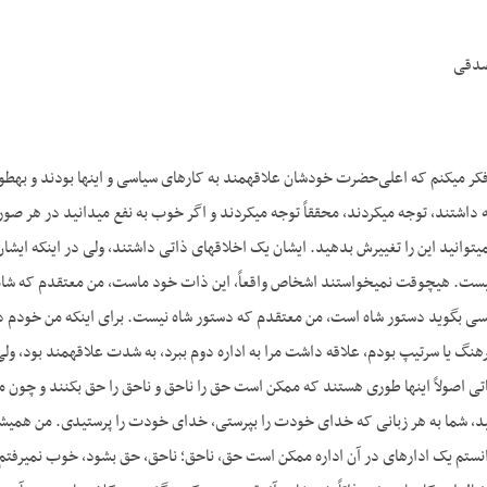
صدقی
ر می­کنم که اعلی‌حضرت خودشان علاقه­مند به کارهای سیاسی و اینها بودند و به­طو
داشتند، توجه می­کردند، محققاً توجه می­کردند و اگر خوب به نفع می­دانید در هر ص
ست. هیچ­وقت نمی­خواستند اشخاص واقعاً، این ذات خود ماست، من معتقدم که شاه
 بگوید دستور شاه است، من معتقدم که دستور شاه نیست. برای اینکه من خودم در ا
رهنگ یا سرتیپ بودم، علاقه داشت مرا به اداره دوم ببرد، به شدت علاقه­مند بود، ول
ی اصولاً اینها طوری هستند که ممکن است حق را ناحق و ناحق را حق بکنند و چون مع
، شما به هر زبانی که خدای خودت را بپرستی، خدای خودت را پرستیدی. من همیشه می
دانستم یک اداره­ای در آن اداره ممکن است حق، ناحق؛ ناحق، حق بشود، خوب نمی­رفتم ت