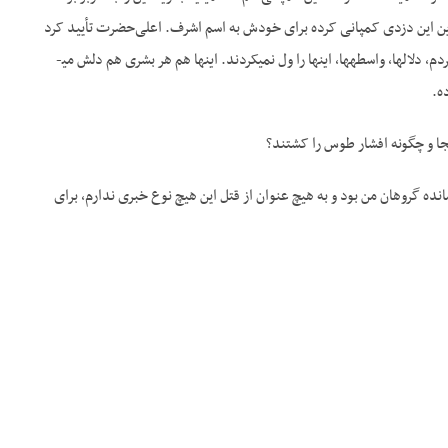
را رو این قیمت من ده درصد استفاده کردم. ۵ درصد مال شما. بنابراین این دزدی کمپانی کرده برای خودش به اسم اشرف. اعلی‌حضرت تأیید کرد
گفت: «نخر دیگر». همین، ولی خوب اینها از این کارها می­کردند، ولی بیشتر مردم بودند که وارد می­کردند. مردم، دلال­ها، واسطه­ها، اینها را ول نمی­کردند. اینها هم هر بشری هم دلش می­
ه.
جا و چگونه افشار طوس را کشتند؟
ده گروهان من بود و به هیچ عنوان از قتل این هیچ نوع خبری ندارم، برای