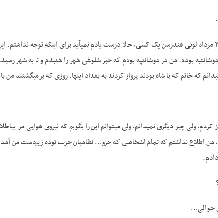
ج- مثل اینکه در روز ۲۸ مرداد لوئی هندرسن یک کسی، حالا درست یادم نمی­آید برای اینکه توجه ن
ان­تپه بودم. من در دوشان­تپه بودم که خبر شلوغی شهر را شنیدم و تا به شهر رسید
­دانم که خاتم که با شاه بودند پرواز کردند به بغداد اینها. روزی که برمی­گشتند من با
ز کردم، ولی چیز دیگری نمی­دانم، ولی می­توانم این را بگویم که نیروی هوایی مرا بی­اط
د، من اطلاع نداشتم که تمام اشخاصی که جزو… نظامیان حزب توده زیردست من آمده بود
دادم.
ان حوالی…