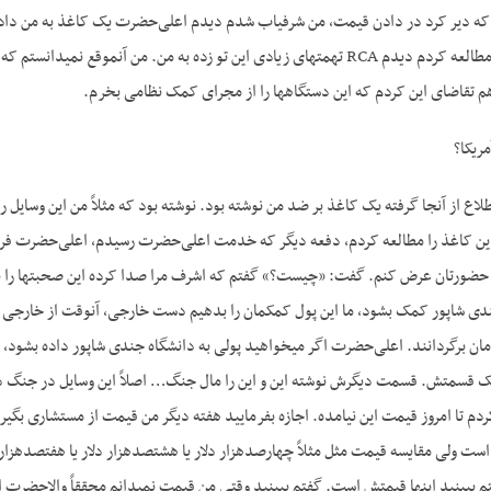
 تقاضای این کردم که این دستگاه­ها را از مجرای کمک نظامی بخرم.
ریکا؟
یکا. RCA این اطلاع از آنجا گرفته یک کاغذ بر ضد من نوشته بود. نوشته بود که مثلاً من ای
ه این کاغذ را مطالعه کردم، دفعه دیگر که خدمت اعلی‌حضرت رسیدم، اعلی‌حضرت ف
دی شاپور کمک بشود، ما این پول کمکمان را بدهیم دست خارجی، آن­وقت از خارجی دس
ان برگردانند. اعلی‌حضرت اگر می­خواهید پولی به دانشگاه جندی شاپور داده بشود، 
یک قسمتش. قسمت دیگرش نوشته این و این را مال جنگ… اصلاً این وسایل در جنگ دو
 تا امروز قیمت این نیامده. اجازه بفرمایید هفته دیگر من قیمت از مستشاری بگیرم
ت ولی مقایسه قیمت مثل مثلاً چهارصدهزار دلار یا هشتصدهزار دلار یا هفتصدهزار دل
بینید اینها قیمتش است. گفتم ببینید وقتی من قیمت نمی­دانم محققاً والاحضرت اشرف 