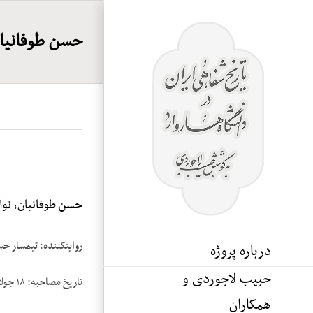
Ski
t
حسن طوفانیان،
conten
حسن طوفانیان، نوار 
روایت­کننده: تیمسار ح
درباره پروژه
حبیب لاجوردی و
تاریخ مصاحبه: ۱۸ جولای ۱۹۸۵
همکاران