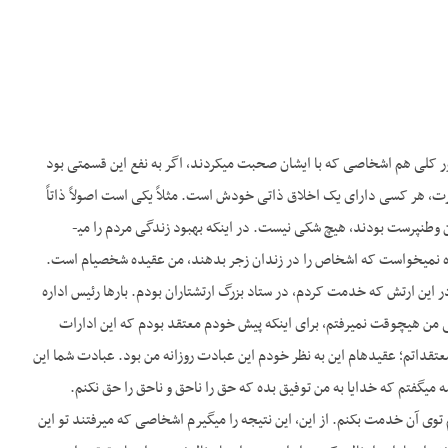
ر کلی هم اشخاصی که با ایشان صحبت می­کردند، اگر به نفع این قسمتی بود
ورت، هر کسی دارای یک اخلاق ذاتی خودش است. مثلاً یکی است اصولاً ذاتاً
خودخواه است. شما نمی­توانید این را تغییرش بدهید. ایشان یک اخلاق­های ذاتی داشتند، ولی در اینکه ایشان وطن­پرست بودند، هیچ شکی نیست. در اینکه بهبود زندگی مردم را می­
 نمی­خواست که اشخاص را در زندان زجر بدهند، من عقیده شخصی­ام است.
ین ارتش که خدمت کردم، در ستاد بزرگ ارتشتاران بودم. بارها رئیس اداره
ی من هیچ­وقت نمی­­رفتم، برای اینکه پیش خودم معتقد بودم که این ادارات
تقداتم؛ عقیده­ام این به نظر خودم این عبادت روزانه من بود. عبادت شما این
­گفتم که خدایا به من توفیق بده که حق را ناحق و ناحق را حق نکنم.
وی آن خدمت بکنم. از این، این نتیجه را می­گیرم اشخاصی که می­رفتند تو این