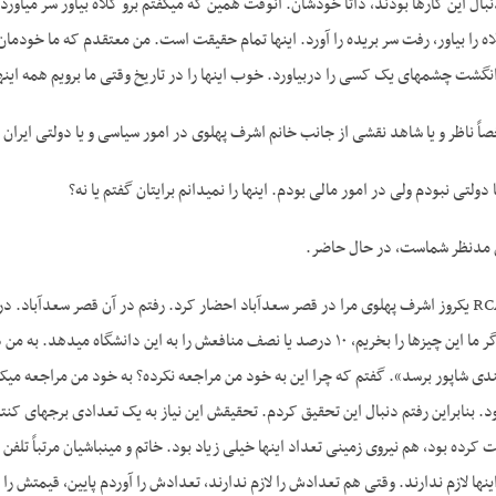
بال این کارها بودند، ذاتاً خودشان. آن­وقت همین که می­گفتم برو کلاه بیاور سر می­آورد
ه را بیاور، رفت سر بریده را آورد. اینها تمام حقیقت است. من معتقدم که ما خود
نگشت چشم­های یک کسی را دربیاورد. خوب اینها را در تاریخ وقتی ما برویم همه اینها ر
 ناظر و یا شاهد نقشی از جانب خانم اشرف پهلوی در امور سیاسی و یا دولتی ایران 
ولتی نبودم ولی در امور مالی بودم. اینها را نمی­دانم برایتان گفتم یا نه؟
 مدنظر شماست، در حال حاضر.
ی شاپور برسد». گفتم که چرا این به خود من مراجعه نکرده؟ به خود من مراجعه می­کرد 
د. بنابراین رفتم دنبال این تحقیق کردم. تحقیقش این نیاز به یک تعدادی برج­های کنت
رده بود، هم نیروی زمینی تعداد اینها خیلی زیاد بود. خاتم و مین­باشیان مرتباً تلفن 
نها لازم ندارند. وقتی هم تعدادش را لازم ندارند، تعدادش را آوردم پایین، قیمتش