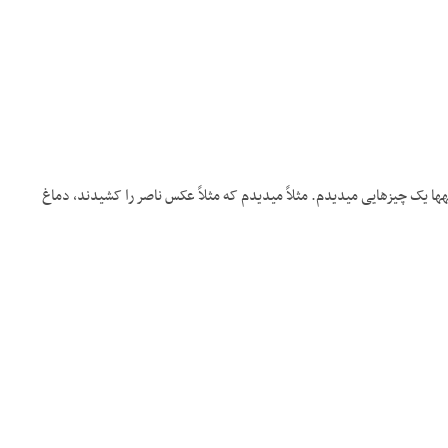
A اینجا را دیده بودم. در اینجا، تو روزنامه­ها یک چیزهایی می­دیدم. مثلاً می­دیدم که مثلاً عکس ناصر را کشیدند، دماغ