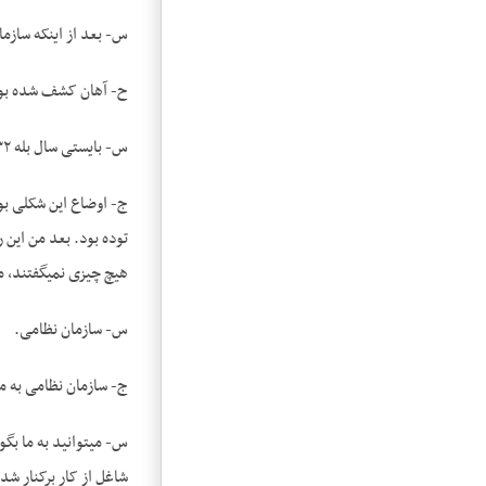
س- بعد از اینکه ساز
ح- آهان کشف شده بو
س- بایستی سال بله ۱۳۳۲ این موقع­ها باشد.
ج- اوضاع این شکلی بود
توده بود. بعد من این 
هیچ چیزی نمی­گفتند، 
س- سازمان نظامی.
ج- سازمان نظامی به ما
س- می­توانید به ما بگو
شاغل از کار برکنار شد