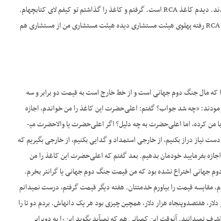
قیمت. در این دورانی که دیر کرد در دادن قیمت، من شرفیاب شدم دیدم اعلی‌حضرت یک کاغذ به من دادند. دیدم کاغذ RCA است. گرفتم و کاغذ را گذاشتم تو کیفم لای کتابچه­ام.
آمدم دفتری خواندم، مطالعه کردم دیدم RCA تهمت­های زیادی این تو زده به من. من آن­موقع نمی­دانستم که RCA رفته پهلوی هیئت مستشاری دیده هیئت مستشاری من از مستشاری هم
ن وسایل را که مال جنگ دوم جهانی است و از خط خارج است به قیمت دو برابر و سه
رمودند: «چه شد جواب؟ گفتم: اعلی‌حضرت این کاغذ را من خواندم، اجازه
بفرمایید اصل قضیه را حضورتان عرض کنم. گفت: «چیست؟» گفتم که اشرف مرا صدا کرده این صحبت­ها را با من کرده، اما اعلی‌حضرت به چه دلیل؟ اگر اعلی‌حضرت یا والاحضرت می­
ت نیاز دراز بکنیم، از خارجی استمداد و گدایی بکنیم، از خارجی بگیریم که
اجازه بفرمایید خودمان بدهیم. بعد گفتم که اعلی‌حضرت این کاغذ را من
م جهانی اختراع نشده بود که من قیمت جنگ دوم جهانی یا گران­تر بخرم.
، مقایسه قیمت را بیاورم خدمتتان. هفته دیگر قیمت گرفتم، درست نمی­دانم
ار، هفتصدوپنجاه هزار دلار، همچین چیزی بود هر یک دانه­اش. بردم دو تا را
نمی­دانند. آن­وقت این کمپانی هم که نمی­آید بگوید این را به دوبرابر