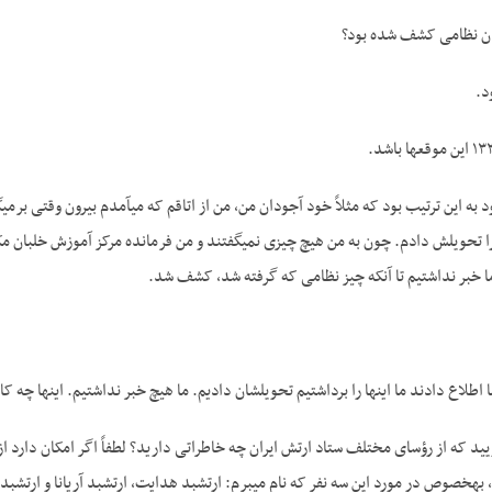
مان نظامی کشف شده بود؟
د.
 به این ترتیب بود که مثلاً خود آجودان من، من از اتاقم که می­آمدم بیرون وقتی ب
را تحویلش دادم. چون به من هیچ چیزی نمی­گفتند و من فرمانده مرکز آموزش خلبان مک
ما خبر نداشتیم تا آنکه چیز نظامی که گرفته شد، کشف شد.
 اطلاع دادند ما اینها را برداشتیم تحویلشان دادیم. ما هیچ خبر نداشتیم. اینها چه ک
یید که از رؤسای مختلف ستاد ارتش ایران چه خاطراتی دارید؟ لطفاً اگر امکان دارد از 
، به­خصوص در مورد این سه نفر که نام می­برم: ارتشبد هدایت، ارتشبد آریانا و ارتشب