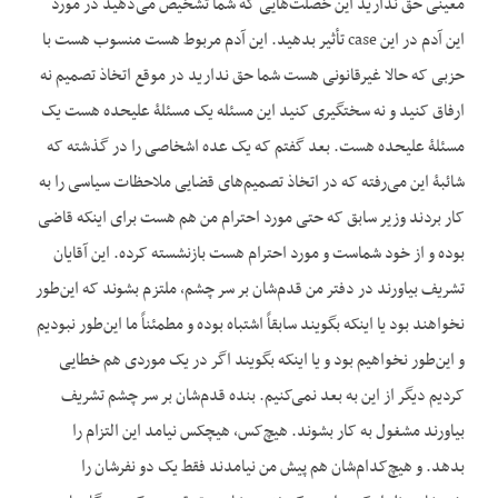
معینی حق ندارید این خصلت‌هایی که شما تشخیص می‌دهید در مورد
این آدم در این case تأثیر بدهید. این آدم مربوط هست منسوب هست با
حزبی که حالا غیرقانونی هست شما حق ندارید در موقع اتخاذ تصمیم نه
ارفاق کنید و نه سختگیری کنید این مسئله یک مسئلۀ علی‏حده هست یک
مسئلۀ علی‏حده هست. بعد گفتم که یک عده اشخاصی را در گذشته که
شائبۀ این می‌رفته که در اتخاذ تصمیم‌های قضایی ملاحظات سیاسی را به
کار بردند وزیر سابق که حتی مورد احترام من هم هست برای این‏که قاضی
بوده و از خود شماست و مورد احترام هست بازنشسته کرده. این آقایان
تشریف بیاورند در دفتر من قدم‌شان بر سر چشم، ملتزم بشوند که این‌طور
نخواهند بود یا این‏که بگویند سابقاً اشتباه بوده و مطمئناً ما این‌طور نبودیم
و این‌طور نخواهیم بود و یا این‏که بگویند اگر در یک موردی هم خطایی
کردیم دیگر از این به بعد نمی‌کنیم. بنده قدم‌شان بر سر چشم تشریف
بیاورند مشغول به کار بشوند. هیچ‌کس، هیچ‏کس نیامد این التزام را
بدهد. و هیچ‌کدام‌شان هم پیش من نیامدند فقط یک دو نفرشان را