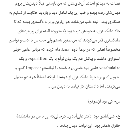
قضات به دیدنم آمدند آن‌های‌شان که من بایستی قبلاً دیدن‌شان بروم
دیدن‌شان رفته بودم و خب این یک تبادل دید و بازدید حکایت از تسلیم به
همکاری بود. البته خب من شاید جوان‌ترین وزیر دادگستری بودم که تا
حالا دادگستری به خودش دیده بود یک‌خورده البته برای پیرمردهای
دادگستری فکر می‌کردند که من صغیر هستم ولی خب من با ادب و تواضع
مخصوصاً نطقی که در نیمۀ دوم اسفند ماه کردم که مبانی علمی خیلی
استواری داشت و بیانش هم یک بیان توأم با یک exposition و یک
vocabulaire علمی بود خیلی زود خودم را توانستم imposer کنم. و
تحمیل کنم بر محیط دادگستری از همه‌جا. این‏که انصافاً همه هم تحمل
می‌کردند. اما دادستان کل نیامد به دیدن من…
س- کی بود آن‌موقع؟
ج- علی‌آبادی بود، دکتر علی‌آبادی. درحالی‌که این با من در دانشکدۀ
حقوق همکار بود. این نیامد دیدن بنده…