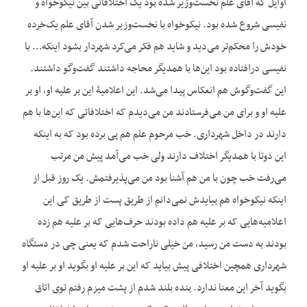
اوایل که آقای علم نخست‌وزیر شده بود یک اختلافاتی بین نیکوخواه و
نفیسی شروع شده بود. نیکوخواه با نخست‌وزیر شدن آقای علم یک‌خرده
خودش را محکم‌تر می‌دید و شاید هم فکر می‌کرد شهردار بشود این‏که… با
نفیسی درافتاده بود این‌ها با همدیگر محاجه داشتند گفت‌وگو داشتند.
این گفت‌وگوش هم انعکاس پیدا می‌شد. این اعلامیۀ این بر علیه او، او بر
علیه او و برای من می‌فرستادند من می‌دیدم که اختلافاتی که این‌ها با هم
‌دارند در داخل شهرداری. خب مرحوم علم هم پی برده بود که به این‏که
این دوتا با همدیگر اختلاف دارند ولی خب می‌آمد پیش من مرتب
می‌رفت خب چون با من هم آشنا بود من می‌پذیرفتمش. یک روز قبل از
این‏که نیکوخواه هم بیایدش نمی‌دانم از طریق پست از طریق کی این
اعلامیه‌هایی که بر علیه هم داده بودند حرف‌هایی که بر علیه هم زده
بودند به دست من رسید، من خیلی ناراحت شدم که یعنی چی در دستگاه
شهرداری همچین اختلافی پیش بیاید که این بر علیه او بگوید او بر علیه او
بگوید آخر این معنا ندارد. بنده بلند شدم از پشت میزم رفتم توی اتاق