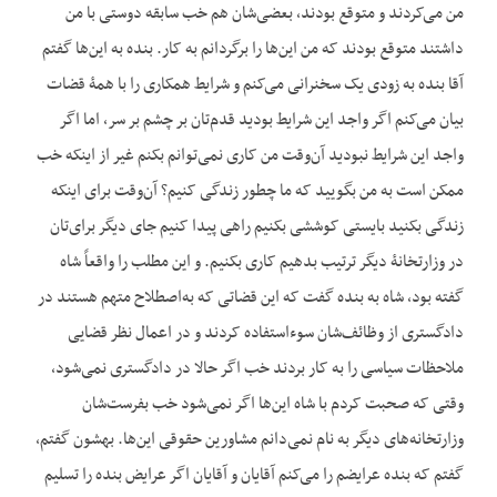
من می‌کردند و متوقع بودند، بعضی‌شان هم خب سابقه دوستی با من
داشتند متوقع بودند که من این‌ها را برگردانم به کار. بنده به این‌ها گفتم
آقا بنده به زودی یک سخنرانی می‌کنم و شرایط همکاری را با همۀ قضات
بیان می‌کنم اگر واجد این شرایط بودید قدم‌تان بر چشم بر سر، اما اگر
واجد این شرایط نبودید آن‌وقت من کاری نمی‌توانم بکنم غیر از این‏که خب
ممکن است به من بگویید که ما چطور زندگی کنیم؟ آن‌وقت برای این‏که
زندگی بکنید بایستی کوششی بکنیم راهی پیدا کنیم جای دیگر برای‌تان
در وزارتخانۀ دیگر ترتیب بدهیم کاری بکنیم. و این مطلب را واقعاً شاه
گفته بود، شاه به بنده گفت که این قضاتی که به‌اصطلاح متهم هستند در
دادگستری از وظائف‌شان سوءاستفاده کردند و در اعمال نظر قضایی
ملاحظات سیاسی را به کار بردند خب اگر حالا در دادگستری نمی‌شود،
وقتی که صحبت کردم با شاه این‌ها اگر نمی‌شود خب بفرست‌شان
وزارتخانه‌های دیگر به نام نمی‌دانم مشاورین حقوقی این‌ها. بهشون گفتم،
گفتم که بنده عرایضم را می‌کنم آقایان و آقایان اگر عرایض بنده را تسلیم