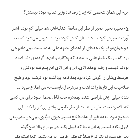
س- این همان شخصی که زمان رضاشاه وزیر عدلیه بوده نیستش؟
ج- نخیر، نخیر، نخیر از نظر این سابقۀ عدلیه‌اش هم خیلی کم بود. فشار
آوردند چیزش کردند. دادستان کلش کرده بودند. عرض می‌شود که بعد
هم همان‌موقع یک عده‌ای از اعضای جبهه ملی به مناسبت نمی‌دانم چی
بود که باز یک شعارهایی داشتند که پلاکارد و این‌ها گرفته بودند آمده
بودند تهدید و رفته بودند اتاق، این و این اتاق این پذیرفته بودنش و
حرف‌های‌شان را گوش کرده بود بعد نامه برداشته بود نوشته بود و هیچ
صلاحیت این‌کارها را نداشت و درهرحال بایست به من اطلاع می‌داد.
بنده خیلی ازش ناراضی شدم به‏علاوه خب قابل‌ تحمل نبود برای من کسی
که بالاخره تحت نظر من هست از نظر قانونی رفتار این‌کار را بکند این
صحیح نبود. بنده غیر از به‌اصطلاح تسلیم چیزی دیگری نمی‌خواستم یعنی
قبول بکند تسلیم به این معنا که قبول بکند من وزیرم والا هیچ‌گونه
نمی‌خواستم او یک نوع مثلاً کوچکی خاصی به من بکند. کما این‏که یک