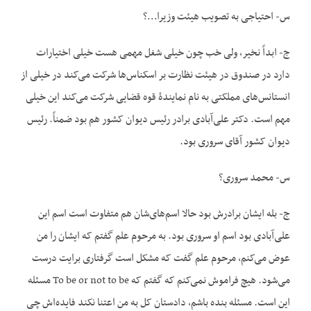
س- احتیاجی به تصویب هیئت وزیرا…؟
ج- ابداً نخیر، ولی خب چون خیلی شغل مهمی هست خیلی اختیارات
دارد در صندوق در هیئت نظارت بر اسکناس‌ها شرکت می‌کند در خیلی از
انستانس‌های مملکتی به نام نمایندۀ قوه قضایی شرکت می‌کند این خیلی
مهم است. دکتر علی‌آبادی برادر رئیس دیوان کشور هم بود ضمناً. رئیس
دیوان کشور آقای سروری بود.
س- محمد سروری؟
ج- بله ایشان برادرش بود حالا اسم‌های‌شان هم متفاوت است اسم این
علی‌آبادی بود اسم او سروری بود. به مرحوم علم گفتم که ایشان را من
عوض می‌کنم، مرحوم علم گفت که مشکل است گرفتاری برایت درست
می‌شود. هیچ فراموش نمی‌کنم که گفتم که To be or not to be مسئله
این است. مسئله بنده باشم، دادستان کل به من اعتنا نکند فایده‌اش چی