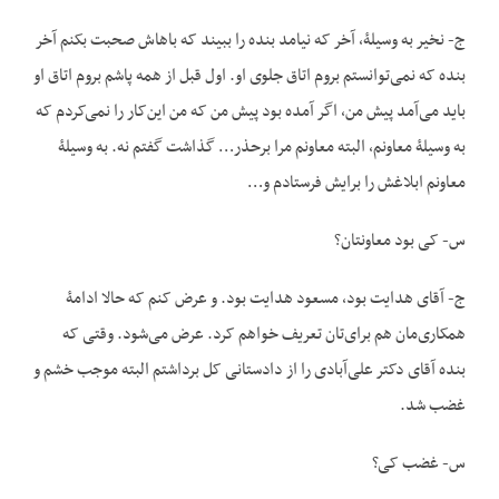
ج- نخیر به وسیلۀ، آخر که نیامد بنده را ببیند که باهاش صحبت بکنم آخر
بنده که نمی‌توانستم بروم اتاق جلوی او. اول قبل از همه پاشم بروم اتاق او
باید می‌آمد پیش من، اگر آمده بود پیش من که من این‌کار را نمی‌کردم که
به وسیلۀ معاونم، البته معاونم مرا برحذر… گذاشت گفتم نه. به وسیلۀ
معاونم ابلاغش را برایش فرستادم و…
س- کی بود معاونتان؟
ج- آقای هدایت بود، مسعود هدایت بود. و عرض کنم که حالا ادامۀ
همکاری‌مان هم برای‌تان تعریف خواهم کرد. عرض می‌شود. وقتی که
بنده آقای دکتر علی‌آبادی را از دادستانی کل برداشتم البته موجب خشم و
غضب شد.
س- غضب کی؟