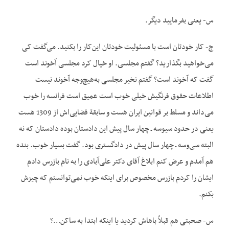
س- یعنی بفرمایید دیگر.
ج- کار خودتان است با مسئولیت خودتان این‌کار را بکنید. می‌گفت کی
می‌خواهید بگذارید؟ گفتم مجلسی. او خیال کرد مجلسی آخوند است
گفت که آخوند است؟ گفتم نخیر مجلسی به‌هیچ‌وجه آخوند نیست
اطلاعات حقوق فرنگیش خیلی خوب است عمیق است فرانسه را خوب
می‌داند و مسلط بر قوانین ایران هست و سابقۀ قضایی‌اش از 1309 هست
یعنی در حدود سی‏وسه ـ چهار سال پیش این دادستان بوده دادستان که نه
البته سی‌وسه ـ چهار سال پیش در دادگستری بود. گفت بسیار خوب. بنده
هم آمدم و عرض کنم ابلاغ آقای دکتر علی‌آبادی را به نام بازرس دادم
ایشان را کردم بازرس مخصوص برای این‏که خوب نمی‌توانستم که چیزش
بکنم.
س- صحبتی هم قبلاً باهاش کردید یا این‏که ابتدا به ساکن…؟