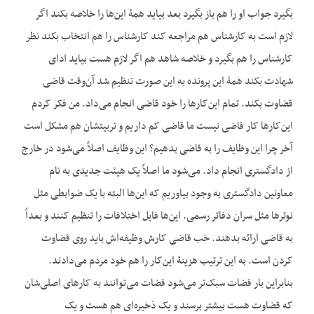
بگیرد جواب او را هم باز بگیرد بعد بیاید همۀ این‌ها را خلاصه بکند اگر
لازم است به کارشناس هم مراجعه کند کارشناس را هم انتخاب بکند نظر
کارشناس را هم بگیرد و خلاصه شاهد هم اگر لازم هست بیاید ادای
شهادت بکند همۀ این پرونده به این صورت تنظیم شد آن‌وقت قاضی
قضاوت بکند. تمام این‌کارها را خود قاضی انجام می‌داد. من فکر کردم
این‌کارها کار قاضی نیست ما قاضی کم داریم و تربیت‎شان هم مشکل است
آخر چرا این وظایف را به قاضی بدهیم؟ این وظایف اصلاً می‌شود در خارج
از دادگستری انجام داد. می‌شود ما اصلاً یک هیئت جدیدی به نام
معاونین دادگستری به وجود بیاوریم که این‌ها البته با یک ضوابطی مثل
نوترها مثل سران دفاتر رسمی. این‌ها فایل اختلافات را تنظیم کنند و بعداً
به قاضی ارائه بدهند. خب قاضی کارش وظیفه‌اش باید روی قضاوت
کردن است. به این ترتیب هزینۀ این‌کار را هم خود مردم می‌دادند.
بنابراین بار قضات سبک‌تر می‌شود قضات می‌توانند به کارهای اصلی‌شان
که قضاوت هست بیشتر برسند و یک ذخیره‌ای هم هست و یک