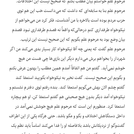
مرحوم علم خواستم بیان مطلب بکنم که صحیح نیست این اختلافات.
مرحوم علم بنا به سابقه‌ای که داشت که می‌دانست خب این هم توی
حزب مردم بوده است بالاخره با من آشناست، فکر کرد من می‌خواهم از
نیکوخواه طرفداری کنم درحالی‌که واقعاً نه قصدم طرفداری نبود قصدم
بیان وضع بود به مرحوم علم بگویم که این صحیح نیست این ترتیب.
مرحوم علم گفت که یعنی چه آقا نیکوخواه کار بسیار بدی می‌کند من اگر
شهردار را بخواهم برش می‌دارم دیگر این بازی‌ها چی هست من هیچ
خوشم نمی‌آید. گفتم من هم اتفاقاً آمدم همین مطلب را بهتون عرض بکنم
و بگویم این صحیح نیست. گفت نخیر به نیکوخواه بگویید استعفا کند
گفتم چشم الان بهش می‌گویم استعفا کند. بنده رفتم توی دفترم نشستم و
نیکوخواه آمد دیگر بدون هیچ صحبتی هم گفتم استعفا کن، او هم بیچاره
استعفا کرد. منظورم این است که مرحوم علم هیچ خوشش نمی‌آمد در
داخل دستگاهش اختلاف و بگو و مگو باشد. حتی هرگاه یکی از این اطراف
گفت‌وگو از نزدیکانش باشد بلافاصله او را فدا می‌کند اساساً باید نظم یک