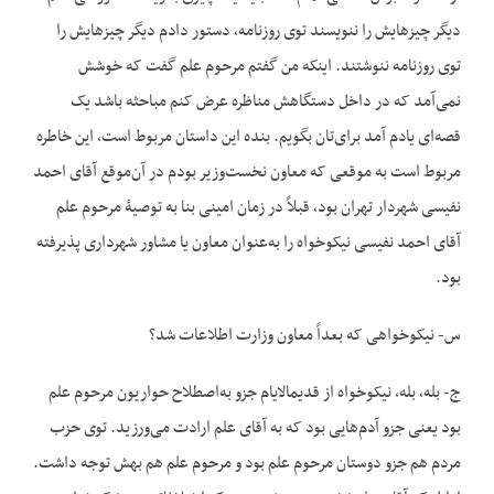
دیگر چیزهایش را ننویسند توی روزنامه، دستور دادم دیگر چیزهایش را
توی روزنامه ننوشتند. این‏که من گفتم مرحوم علم گفت که خوشش
نمی‌آمد که در داخل دستگاهش مناظره عرض کنم مباحثه باشد یک
قصه‌ای یادم آمد برای‌تان بگویم. بنده این داستان مربوط است، این خاطره
مربوط است به موقعی که معاون نخست‌وزیر بودم در آن‌موقع آقای احمد
نفیسی شهردار تهران بود، قبلاً در زمان امینی بنا به توصیۀ مرحوم علم
آقای احمد نفیسی نیکوخواه را به‌عنوان معاون یا مشاور شهرداری پذیرفته
بود.
س- نیکوخواهی که بعداً معاون وزارت اطلاعات شد؟
ج- بله، بله، نیکوخواه از قدیم‏الایام جزو به‌اصطلاح حواریون مرحوم علم
بود یعنی جزو آدم‌هایی بود که به آقای علم ارادت می‌ورزید. توی حزب
مردم هم جزو دوستان مرحوم علم بود و مرحوم علم هم بهش توجه داشت.