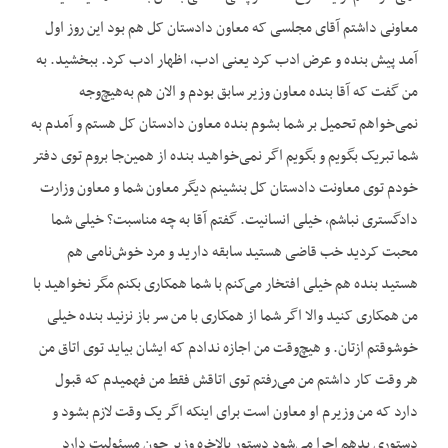
معاونی داشتم آقای مجلسی که معاون دادستان کل هم بود این روز اول
آمد پیش بنده و عرض ادب کرد یعنی ادب، اظهار ادب کرد. ببخشید. به
من گفت که آقا بنده معاون وزیر سابق بودم و الان هم به‌هیچ‌وجه
نمی‌خواهم تحمیل بر شما بشوم بنده معاون دادستان کل هستم و آمدم به
شما تبریک بگویم و بگویم اگر نمی‌خواهید بنده از همین‌جا بروم توی دفتر
خودم توی معاونت دادستان کل بنشینم دیگر معاون شما و معاون وزارت
دادگستری نباشم، خیلی انسانیت. گفتم آقا به چه مناسبت؟ خیلی شما
محبت کردید خب قاضی هستید سابقه دارید و مرد خوش‌نامی هم
هستید بنده هم خیلی افتخار می‌کنم با شما همکاری بکنم مگر نخواهید با
من همکاری کنید والا اگر شما از همکاری با من سر باز نزنید بنده خیلی
خوش‎وقتم ازتان. و هیچ‌وقت من اجازه ندادم که ایشان بیاید توی اتاق من
هر وقت کار داشتم من می‌رفتم توی اتاقش فقط من فهمیدم که قبول
دارد که من وزیرم او معاون است برای این‏که اگر یک وقت لازم بشود و
دستوری بدهم اجرا می‌شود دستور بالاخره وزیر چون مسئولیت دارد