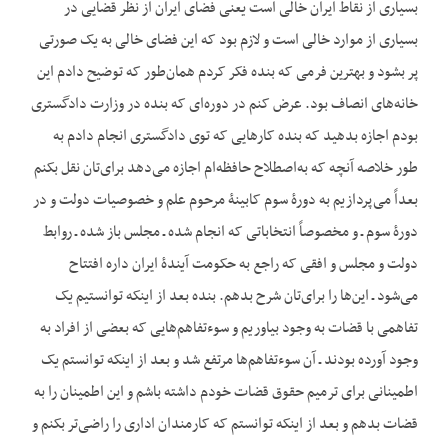
بسیاری از نقاط ایران خالی است یعنی فضای ایران از نظر قضایی در
بسیاری از موارد خالی است و لازم بود که این فضای خالی به یک صورتی
پر بشود و بهترین فرمی که بنده فکر کردم همان‌طور که توضیح دادم این
خانه‌های انصاف بود. عرض کنم در دوره‌ای که بنده در وزارت دادگستری
بودم اجازه بدهید که بنده کارهایی که توی دادگستری انجام دادم به
طور خلاصه آنچه که به‌اصطلاح حافظه‌ام اجازه می‌دهد برای‌تان نقل بکنم
بعداً می‌پردازیم به دورۀ سوم کابینۀ مرحوم علم و خصوصیات دولت و در
دورۀ سوم ـ و مخصوصاً انتخاباتی که انجام شده ـ مجلس باز شده ـ روابط
دولت و مجلس و افقی که راجع به حکومت آیندۀ ایران داره افتتاح
می‌شود ـ این‌ها را برای‌تان شرح بدهم. بنده بعد از این‏که توانستیم یک
تفاهمی با قضات به وجود بیاوریم و سوءتفاهم‌هایی که بعضی از افراد به
وجود آورده بودند ـ آن سوءتفاهم‌ها مرتفع شد و بعد از این‏که توانستم یک
اطمینانی برای ترمیم حقوق قضات خودم داشته باشم و این اطمینان را به
قضات بدهم و بعد از این‏که توانستم که کارمندان اداری را راضی‌تر بکنم و