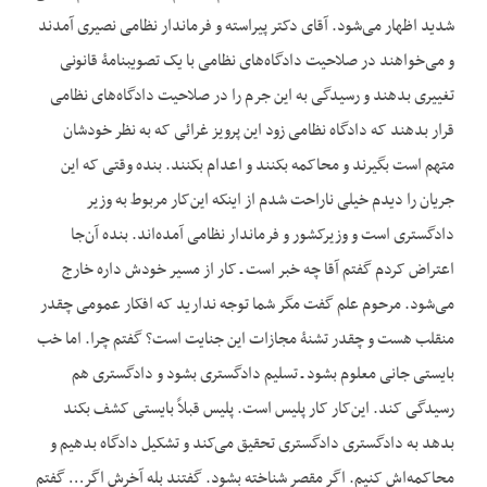
شدید اظهار می‌شود. آقای دکتر پیراسته و فرماندار نظامی نصیری آمدند
و می‌خواهند در صلاحیت دادگاه‌های نظامی با یک تصویب‏نامۀ قانونی
تغییری بدهند و رسیدگی به این جرم را در صلاحیت دادگاه‌های نظامی
قرار بدهند که دادگاه نظامی زود این پرویز غرائی که به نظر خودشان
متهم است بگیرند و محاکمه بکنند و اعدام بکنند. بنده وقتی که این
جریان را دیدم خیلی ناراحت شدم از این‏که این‌کار مربوط به وزیر
دادگستری است و وزیرکشور و فرماندار نظامی آمده‌اند. بنده آن‌جا
اعتراض کردم گفتم آقا چه خبر است ـ کار از مسیر خودش داره خارج
می‌شود. مرحوم علم گفت مگر شما توجه ندارید که افکار عمومی چقدر
منقلب هست و چقدر تشنۀ مجازات این جنایت است؟ گفتم چرا. اما خب
بایستی جانی معلوم بشود ـ تسلیم دادگستری بشود و دادگستری هم
رسیدگی کند. این‌کار کار پلیس است. پلیس قبلاً بایستی کشف بکند
بدهد به دادگستری دادگستری تحقیق می‌کند و تشکیل دادگاه بدهیم و
محاکمه‌اش کنیم. اگر مقصر شناخته بشود. گفتند بله آخرش اگر… گفتم