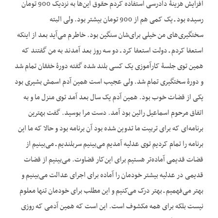
افزایش هزینۀ دادرسی استفاده کردم حقوق این‌ها به نزدیک 900 تومان
رسیده بود ـ یک کمی هم از 900 تومان بیشتر بود. ولی البته
سختگیری‌های من خیلی برای‌شان سنگین بود. خاطرم می‌آید بعد از این‏که
استعفا کردم ـ دولت استعفا کرد ـ دو سه روز بعد آمدند به من گفتند که
همین توی جلسۀ کارآموزی یک کسی بلند شده گفته دورۀ خفقان تمام شد
و دورۀ سختگیری تمام شد. ولی عجیب است همین آدم اسمش بشیری بود
یکی از قضات خوب بود. همین آدم یک سال بعد آمد توی منزل ما و به
اتفاق مرحوم اسماعیل رائین بود آمد. دست مرا بوسید. گفت بهترین
برنامه‌ای که برای تربیت ما تدوین شده بود آن برنامه بود و حالا که ما این
برنامه را تمام کردیم توی عدلیه آمدیم می‌بینیم سربلندیم ـ می‌بینیم از
قضات قدیمی آماده‌تر هستیم برای این‌کار قضاوت. می‌بینیم از قضات
قدیمی در عدلیه بیشتر خودمان را آماده برای اجرای عدالت می‌بینیم و
بهتر می‌فهمیم ـ بهتر درک می‌کنیم و این مطلب برای خودمان تنها معلوم
نیست بلکه برای همه مکشوف است. این است که همین آدمی که روزی