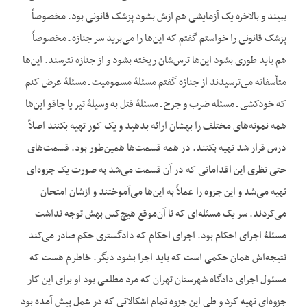
ببیند و بالاخره یک آزمایشی هم ازش بشود پزشک قانونی بود. مخصوصاً
پزشک قانونی را خواستم گفتم که این‌ها را می‌برید سر جنازه ـ مخصوصاً
هم باید طوری بشود این‌ها ترس‌شان ریخته بشود و از جنازه نترسند. این‌ها
متأسفانه می‌ترسیدند از جنازه گفتم مسئلۀ مسمومیت ـ مسئلۀ عرض کنم
که خودکشی ـ مسئله ضرب و جرح ـ مسئلۀ قتل به وسیلۀ تیر یا چاقو این‌ها
همه نمونه‌های مختلف را بهشان ارائه بدهید و یک کور تهیه بکنند اصلاً
درس قرار شد تهیه بکنند. در همه قسمت‌ها همین‌طور بود. قسمت‌های
حتی نظری این اقداماتی که در آن قسمت می‌شد به صورت یک جزوه‌ای
تهیه می‌شد و این جزوه را عملاً به این‌ها می‌آموختند و ازشان امتحان
می‌کردند. سر یک مسئله‌ای که تا آن‌موقع هیچ‌کس بهش توجه نداشت
مسئلۀ اجرای احکام بود. اجرای احکام که دادگستری حکم صادر می‌کند
نتیجه‌اش همان حکمی است که باید اجرا بشود دیگر. خاطرم هست که
مسئول اجرای دادگاه شهرستان تهران که مرد مطلعی بود او برای این کار
جزوه‌ای تهیه کرد و طی این جزوه تمام اشکالاتی که در عمل پیش آمده بود