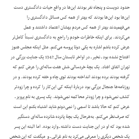
حدود دویست و پنجاه نفر بودند این‌ها در واقع حیات دادگستری دست
این‌ها بود این‌ها بودند که بهتر از همه‌ کس مسائل دادگستری را
می‌فهمیدند بهتر از همه کس مردم بهشان اعتماد داشتند و عمل
می‌کردند. برای این‏که خاطرات خودم را راجع به دادگستری نسبتاً کامل‌تر
عرض کرده باشم اشاره به یکی دوتا پروسه می‌کنم. مثل این‏که مجلس هنوز
افتتاح نشده بود ـ نخیر ـ در اواخر تابستان سال 1342 یک جنایت بزرگی در
تهران اتفاق افتاد. یک بچۀ خردسالی شش هفت ساله‌ای را عرض کنم که
گرفته بودند برده بودند انداخته بودند توی چاه و خفه کرده بودند. و در
روزنامه‌ها جنجال بزرگی بود دربارۀ این‏که کی این‌کار را کرده و چرا زودتر
کشف نمی‌شود و چرا زودتر محاکمه نمی‌شوند. یک پسری به نام پرویز ـ
عرض کنم که حالا باشد تا اسمی را نمی‌دونم شاید اشتباه بکنم این است
که صرف‌نظر می‌کنم. به‌هرحال یک بچۀ پانزده شانزده ساله‌ای دستگیر
شده بود که او در این جنایت دست داشته ـ وارد بوده. اما البته این پسر
یک شخص دیگری را معرفی می‌کرد به نام غرائی ـ و می‏گفت که این شخص