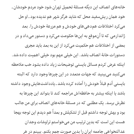
خانه‌های انصاف این دیگه مسئلۀ تحمیل تهران شود خود مردم خودشان ـ
خود همان ریش‌سفید محل که شاید هرگز شهر هم ندیده بود ـ او حل
می‌کرد اختلافات هم‌دهی‌های خودش و هم مزرعۀ خودش را. بعد
ژاندارمی که تا آن‌موقع به این‌ها حکومت می‌کرد و دستور می‌داد و در
بعضی از اختلافات هم حکمیت می‌کرد از این به بعد باید مجری
دستورات خانۀ انصاف باشد. این خیلی مهم بود خیلی اهمیت داده شد.
این‏که عرض کردم مسائل بایستی توضیحات زیاد داده بشود خب ملاحظه
می‌کنید می‌بینید که جهات متعدد در این چیزها وجود دارد که البته
بایستی آدم قبلاً خودش را آماده کرده باشد ـ یادداشت‌هایش وجود داشته
باشد یا این‏که بیشتر به حافظه‌اش مراجعه کند تا بتواند این چیزها به
نظرش برسد. یک مطلبی که در مسئلۀ خانه‌های انصاف برای من جالب
بود و بهش توجه داشتم قبل از تشکیلش و بعداً هم دیدم این توجه به‏جا
هست این است که بدین ترتیب من می‌خواستم تراوشات وجدان
عدالت‏خواهی جامعه ایران را بدین صورت جمع بکنم. ببینم در هر