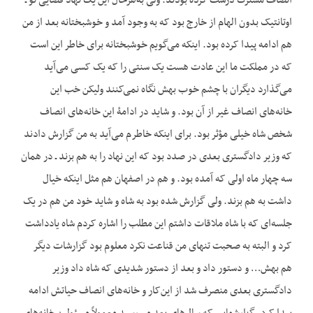
انصاف مشترک درست کرده بودند. ولی به‌هرحال این یک نهاد قضایی نو ـ
اوتانتیک بدون الهام از خارج بود که به وجود آمد و خوشبختانه بعد از من
هم ادامه پیدا کرده بود. این‏که می‌گویم خوشبختانه برای خاطر این است
که در مملکت ما این عادت هست یک سنتی را که یک کسی می‌آید
می‌گذارد دیگران با چشم خوب بهش نگاه نمی‌کنند ولیکن خب این
خانه‌های انصاف غیر از آن بود. و شاید در ادامۀ این خانه‌های انصاف
شخص شاه خیلی مؤثر بود. برای این‏که خاطرم می‌آید به من گزارش دادند
که وزیر دادگستری بعدی در صدد بود که این نهاد را به هم بزند ـ در همان
سه چهار ماه اولی که آمده بود. و هم در اصفهان هم مثل این‏که خیال
داشت به هم بزند. ولی گزارش شده بود به شاه و شاید خود من هم در یک
جلسه‌ای که با شاه ملاقات داشتم این مطلب را اشاره کردم شاه یادداشت
کرد و البته به صحبت تنهای من قناعت نکرد معلوم بود گزارشات دیگر
هم بهش… و دستور داد و بعد از دستور شدیدی که شاه داد وزیر
دادگستری بعدی منصرف شد از این‌کار و خانه‌های انصاف حیاتش ادامه