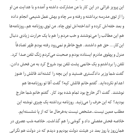
این پرویز غرائی در این کار با من مشارکت داشته و آمده و با هدایت من او
را از توی مدرسه برداشته و رفته و سر چاه و بهش عمل شنیعی انجام داده
و بعد خفه‌اش کرده و انداخته‌اش توی چاه. من توی روزنامه هم ـ روزنامه‌ها
هم این مطالب را می‌نوشتند و خب مردم را هم با یک حرارت زیادی دنبال
این‌کار… حق هم داشتند. هیچ خاطرم نمی‌رود رفته بودم ظهر تصادفاً
منزل و پهلوی مادرم ایستاده بودم و صحبت می‌کردم زنگ تلفن صدا کرد.
تلفن را برداشتم و یک خانمی پشت تلفن بود شروع کرد به من فحش دادن.
گفت شما وزیر دادگستری هستید و این بچه را کشته‌اند قاتلش را هنوز
اعدام نکرده‌اید. گفتم خانم قاتلش کیه؟ گفت آقا تو روزنامه‌ها هم
نوشتند. گفت اگر خارج بود تمام شده بود کار. گفتم خانم شما خارج
بودید؟ که این حرف را می‌زنید. روزنامه برداشته یک چیزی نوشته این
مطلب معین نیست ـ مشخص نیست به‌هرحال ما که از پا ننشسته‌ایم.
خلاصه فحش مفصلی داد و گوشی را هم گذاشت. خلاصه شب عصری در
همان‌روز یا روز بعد در هیئت دولت بودیم و دیدم که در دولت هم نگرانی