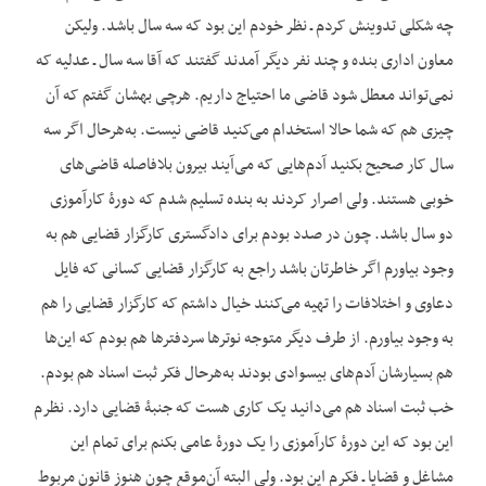
چه شکلی تدوینش کردم ـ نظر خودم این بود که سه سال باشد. ولیکن
معاون اداری بنده و چند نفر دیگر آمدند گفتند که آقا سه سال ـ عدلیه که
نمی‌تواند معطل شود قاضی ما احتیاج داریم. هرچی بهشان گفتم که آن
چیزی هم که شما حالا استخدام می‌کنید قاضی نیست. به‌هرحال اگر سه
سال کار صحیح بکنید آدم‌هایی که می‌آیند بیرون بلافاصله قاضی‌های
خوبی هستند. ولی اصرار کردند به بنده تسلیم شدم که دورۀ کارآموزی
دو سال باشد. چون در صدد بودم برای دادگستری کارگزار قضایی هم به
وجود بیاورم اگر خاطرتان باشد راجع به کارگزار قضایی کسانی که فایل
دعاوی و اختلافات را تهیه می‌کنند خیال داشتم که کارگزار قضایی را هم
به وجود بیاورم. از طرف دیگر متوجه نوترها سردفترها هم بودم که این‌ها
هم بسیارشان آدم‌های بیسوادی بودند به‌هرحال فکر ثبت اسناد هم بودم.
خب ثبت اسناد هم می‌دانید یک کاری هست که جنبۀ قضایی دارد. نظرم
این بود که این دورۀ کارآموزی را یک دورۀ ‌عامی بکنم برای تمام این
مشاغل و قضایا ـ فکرم این بود. ولی البته آن‌موقع چون هنوز قانون مربوط