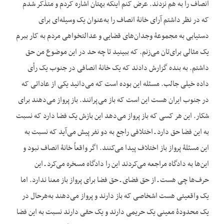
انصاف را به هم نزدند. عرض کنم این‏که بهتان اشاره کردم و متذکر شدم
که در نظر داشتم آرای خانۀ انصاف را به‌عنوان یک وسیله‌ای برای
دستیابی به مجموعۀ وجدان‌های قضایی و عدالتخواهی مردم به کار ببرم
یک مثالی برای‌تان می‌زنم. که ببینید تا چه حد در این موضوع من حق
داشتم. به بنده گزارش دادند که یک خانۀ انصافی در جنوب یک رأی
داده خیلی جالب. مسئله این بوده است که می‌دانید یکی از عاداتی که
در جنوب ایران هست این است که باز می‌پرانند. باز پرواز می‌دهند برای
شکار. این هر کسی که باز پرواز می‌دهد این بازش یک فضا دارد که نسبت
به این فضا حق دارد ـ اختلافی راجع به دو نفر پیش می‌آید که نسبت به
این مسئلۀ پرواز باز اختلاف پیدا می‌کنند. اگر واقعاً خانۀ انصاف نبود و
این‌ها به دادگاه مراجعه می‌کردند این را دادگاه مسخره می‌کرد ـ این
حرف‌ها چی هست ـ از حق فضای ـ حق فضا برای پرواز باز معنا ندارد. اما
یک واقعیتی هست اشخاصی که باز دارند و پرواز می‌دهند به‌هرحال در
یک محدودۀ معینی یک حریمی دارند و یک حقی دارند نسبت به این فضا