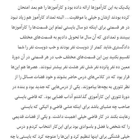
یک‌یک به این کارآموزها ارائه داده بود و کارآموزها را هم بعد امتحان
کرده بودند ازشان و خیلی با موفقیت… البته تعداد کارآموز هم زیاد نبود
در هر قسمتی برای این‏که دو سال بایستی تمام این قسمت‌ها را کارآموزها
ببینند و تعدادی که آن سال ما تحویل دادیم به قسمت‌های مختلف
دادگستری شاید کمتر از دویست نفر بودند و خب دویست نفر را شما
تقسیم بکنید بین این قسمت‌های مختلف خب در هر قسمتی در آن دورۀ
معین ده نفر پانزده نفر شش نفر هشت نفر بیشتر نبودند. عصرها هم این‌ها
قرار بود که در کلاس‌های درس حاضر بشوند و خود قضات مسائل را از
نظر تئوری به بچه‌ها بیاموزند. یکی از درس‌هایی که جدید بود و بنده در
دورۀ تئوری این کارآموزی گذاشتم آداب قضایی بود. که قاضی بایستی
صاحب چه مشی‏ای باشد برای این‏که مشی قاضی و اتیکی که بایستی
رعایت بکند در کار قاضی خیلی اهمیت داشت. و یکی از قضات قدیمی
را که شخص با فضل و باسوادی بود برای این‌کار انتخاب کردم و درس
خیلی قشنگی برای این‏ها تنظیم کرد و این‌ها را متوجه کرد که بایستی با چه