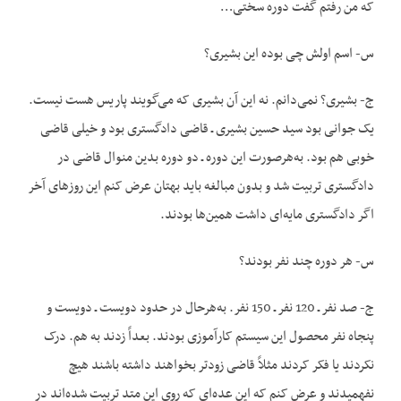
که من رفتم گفت دوره سختی…
س- اسم اولش چی بوده این بشیری؟
ج- بشیری؟ نمی‌دانم. نه این آن بشیری که می‌گویند پاریس هست نیست.
یک جوانی بود سید حسین بشیری ـ قاضی دادگستری بود و خیلی قاضی
خوبی هم بود. به‌هرصورت این دوره ـ دو دوره بدین منوال قاضی در
دادگستری تربیت شد و بدون مبالغه باید بهتان عرض کنم این روزهای آخر
اگر دادگستری مایه‌ای داشت همین‌ها بودند.
س- هر دوره چند نفر بودند؟
ج- صد نفر ـ 120 نفر ـ 150 نفر. به‌هرحال در حدود دویست ـ دویست و
پنجاه نفر محصول این سیستم کارآموزی بودند. بعداً زدند به هم. درک
نکردند یا فکر کردند مثلاً قاضی زودتر بخواهند داشته باشند هیچ
نفهمیدند و عرض کنم که این عده‌ای که روی این متد تربیت شده‌اند در