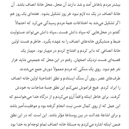
بیشتر مردم باهاش آمد و شد دارند آن محل ـ محل خانۀ انصاف باشد. آن
خانۀ انصاف در یک ده لازم نبود هر روز تشکیل بشود. هفته‌ای یک روز هم
اگر تشکیل می‌شد به اختلافات همۀ مردم رسیدگی می‌کرد که احتمالاً
گفتم در محل‌هایی که سپاه دانش هست ـ سپاه دانش می‌تواند مسئولیت
ضبط و منشی‏گری خانه‌های انصاف را به عهده بگیرد. خاطرم هست اولین
خانۀ انصافی که دایر کردم و افتتاح کردم در مهیار بود. مهیار یک
قصبه‌ای هست نزدیک اصفهان. رفتم در این محل که جمعیتی شاید هزار
نفر هم نبود. روی یک سنگی که مردم معمولاً دورش جمع می‌شدند
طرف‌های عصر ـ روی آن سنگ ایستادم و نطق افتتاحیۀ اولین خانه انصاف
را ایراد کردم. هیچ فراموش نمی‌کنم این نطق جنبۀ مناجات به خودش
گرفت. برای خاطر این‏که واقعاً آرزو می‌کردم و از درگاه خدا می‌خواستم که
این عمل که از روی کمال حسن نیت انجام گرفته بود و موفقیت‌آمیز باشد
و برای اشاعۀ عدالت در بین روستاها مؤثر باشد. این است که در این نطق
ضمن این‏که اشاره می‌کردم به مسئلۀ خانه انصاف تمام توجه‌ام به خدا بود