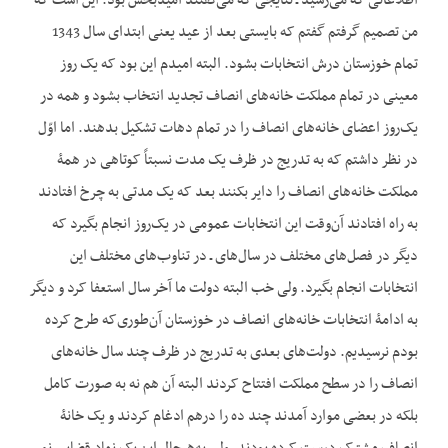
اطلاعاتی که می‌رسید ـ نتایجی که می‌گفتند امیدبخش بود. این‌ است که
من تصمیم گرفتم گفتم که بایستی بعد از عید یعنی ابتدای سال 1343
تمام خوزستان درش انتخابات بشود. البته امیدم این بود که یک روز
معینی در تمام مملکت خانه‌های انصاف تجدید انتخاب بشود و همه در
یک‌روز اعضای خانه‌های انصاف را در تمام دهات تشکیل بدهند. اما اوّل
در نظر داشتم که به تدریج در ظرف یک مدت نسبتاً کوتاهی در همۀ
مملکت خانه‌های انصاف را دایر بکنند بعد که یک مدتی به چرخ افتادند
به راه افتادند آن‌وقت این انتخابات عمومی در یک‌روز انجام بگیرد که
دیگر در فصل‌های مختلف در سال‌های ـ در تناوب‌های مختلف این
انتخابات انجام بگیرد. ولی خب البته دولت ما آخر سال استعفا کرد و دیگر
به ادامۀ انتخابات خانه‌های انصاف در خوزستان آن‌طوری‌که طرح کرده
بودم نرسیدیم. دولت‌های بعدی به تدریج در ظرف چند سال خانه‌های
انصاف را در سطح مملکت افتتاح کردند البته آن هم نه به صورت کامل
بلکه در بعضی موارد آمدند چند ده را درهم ادغام کردند و یک خانۀ