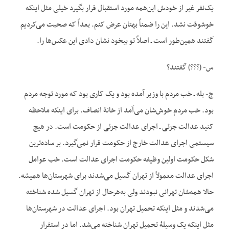
یک‌نفر غیر از خودش این‌همه مورد استقبال قرار بگیرد خیلی مثل این‏که
خوش‏وقت نشد. این را ضمناً بهتان عرض کنم. بعداً که صحبت می‌کردیم
گفتند همین‌طور است ـ اصلاً تو بیخود نشان دادی این عکس‌ها را.
س- (؟؟؟) گفتند؟
ج- بله ـ خب مردم با وزیر آمده بود و یک کاری بود که مورد توجه مردم
بود. خب مردم خوش‌شان می‌آمد از خانۀ انصاف. برای این‏که ملاحظه
کنید عدالت جزئی ـ اجرای عدالت جزئی از حکومت است. در هیچ
سیستمی اجرای عدالت خارج از حکومت قرار نمی‌گیرد. بر ساده‌ترین
شکل حکومت اولین وظیفه حکومت اجرای عدالت است. خب عوامل
اجرای عدالت معمولاً از تهران گسیل می‌شدند برای شهرستان‌ها همیشه.
حالا همه‌شان تهرانی نبودند ولی به‌هرحال از تهران گسیل شده شناخته
می‌شدند و مثل این‏که تحمیل تهران بود. اجرای عدالت در شهرستان‌ها
مثل این‏که یک وسیلۀ تحمیل تهران شناخته می‌شد. اما در استقرار