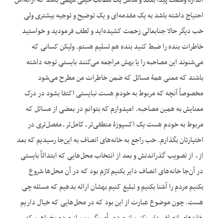
اندازه وسعت پیدا بکند و شامل یک مطالب خیلی مهمی باشد که ارائه‌اش
احتیاج داشته باشد به یک مقدمه‌ای و یک توضیح و توجیه بیشتری ولی
خب دیگر حالا جنابعالی زحمت کشیده‌اید و لطف فرمودید و خواستید
خاطرات بنده را ضبط کنید بنده هم تسلیم هستم. ولیکن کسانی که
می‌شنوند این مصاحبه را یا بهش مراجعه می‌کنند بایستی توجه داشته
باشند که معنی همۀ مسائل که ضمن خاطرات من مطرح می‌شود
مخصوصاً آنچه که مربوط به خودم هست نبایستی اکتفا بشود در درک
معنایش به همین مصاحبه. امیدوارم که بتوانم در بعضی از مسائل که
مربوط به خودم هست یک اکسپوزۀ منطقی‌تر ـ کامل‌تر ـ مفصل‌تری در
اختیارتان بگذارم. خب راجع به خانه‌های انصاف به این‌جا رسیدیم که بعد
از ـ از تصویب گذراندنش و بعد از انتخاب محل‌هایی که ابتدائاً بایستی
در آن‌جا خانه‌های انصاف دایر بکنیم لازم بود که در آن محل‌ها شروع
بکنیم مردم را آشنا بکنیم و تبلیغ کنیم بهشان ارائه بدهیم که مسئله چی
هست. چون موضوع عبارت از این بود که در محل‌هایی که خیال داریم