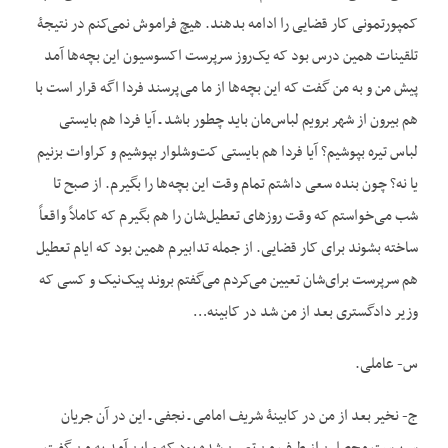
کمپورتمونی کار قضایی را ادامه بدهند. هیچ فراموش نمی‌کنم در نتیجۀ
تلقینات همین درس بود که یک‌روز سرپرست اکسوسیون این بچه‌ها آمد
پیش من و به من گفت که این بچه‌ها از ما می‌پرسند فردا اگه قرار است با
هم بیرون از شهر برویم لباس‌مان باید چطور باشد ـ آیا فردا هم بایستی
لباس تیره بپوشیم؟ آیا فردا هم بایستی کت‌وشلوار بپوشیم و کراوات بزنیم
یا نه؟ چون بنده سعی داشتم تمام وقت این بچه‌ها را بگیرم. از صبح تا
شب می‌خواستم که وقت روزهای تعطیل‌شان را هم بگیرم که کاملاً واقعاً
ساخته بشوند برای کار قضایی. از جمله تدابیرم همین بود که ایام تعطیل
هم سرپرست برای‌شان تعیین می‌کردم می‌گفتم بروند پیک‌نیک و کسی که
وزیر دادگستری بعد از من شد در کابینه…
س- عاملی.
ج- نخیر بعد از من در کابینۀ شریف امامی ـ نجفی ـ این در آن جریان