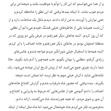
و از خدا می‌خواستم که این‌کار را توأم با موفقیت بکند و نتیجه‌اش برای
مردم خوب باشد. تا این‏که بعدها وقتی که این نطق را ملاحظه کردم و
حتی نوارش را آوردند به من ارائه دادند دیدم شکل یک مناجات دارد و از
آن بابت همیشه یکی از خاطره‌های خیلی قشنگ خودم می‌دانم آن نطقی
که آن روز کردم. البته جاهای دیگر هم رفتم در عرض یکی دو روزی که در
منطقۀ اصفهان بودم در جاهای دیگر هم رفتم و خانه انصاف را دایر کردم.
البته همه‌جا با استقبال خیلی شورانگیز مردم مواجه شدم و عکس‌های
زیادی گرفتم. مطلبی را بهتان بگویم. خب همه‌چیز را آدم باید بگوید. حالا
شما دارید چیزی جمع می‌کنید که از روش تاریخ ایران نوشته می‌شود ـ یک
نکته‌هایی شاید ذکرش خیلی مهم به نظر نرسد اما ممکن است نتیجه
بگیرند. بنده وقتی که حضور شاه شرفیاب شدم و گزارش افتتاح خانه‌های
انصاف را دادم آلبومی هم از عکس‌هایی که مربوط به پذیرایی و افتتاح و
آن شور و شوق مردم ـ که همه هم زنده‌باد شاه می‌گفتند ـ ارائه دادم.
به‌هرصورت فکر می‌کردم شاه خوشحال می‌شود اما شاه مثل این‏که از این‏که