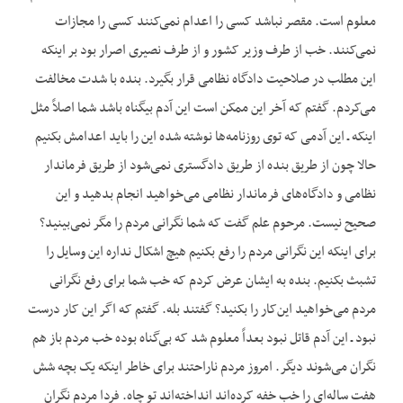
معلوم است. مقصر نباشد کسی را اعدام نمی‌کنند کسی را مجازات
نمی‌کنند. خب از طرف وزیر کشور و از طرف نصیری اصرار بود بر این‏که
این مطلب در صلاحیت دادگاه نظامی قرار بگیرد. بنده با شدت مخالفت
می‌کردم. گفتم که آخر این ممکن است این آدم بی‏گناه باشد شما اصلاً مثل
این‏که ـ این آدمی که توی روزنامه‌ها نوشته شده این را باید اعدامش بکنیم
حالا چون از طریق بنده از طریق دادگستری نمی‌شود از طریق فرماندار
نظامی و دادگاه‌های فرماندار نظامی می‌خواهید انجام بدهید و این
صحیح نیست. مرحوم علم گفت که شما نگرانی مردم را مگر نمی‌بینید؟
برای این‏که این نگرانی مردم را رفع بکنیم هیچ اشکال نداره این وسایل را
تشبث بکنیم. بنده به ایشان عرض کردم که خب شما برای رفع نگرانی
مردم می‌خواهید این‌کار را بکنید؟ گفتند بله. گفتم که اگر این کار درست
نبود ـ این آدم قاتل نبود بعداً معلوم شد که بی‌گناه بوده خب مردم باز هم
نگران می‌شوند دیگر. امروز مردم ناراحتند برای خاطر این‏که یک بچه شش
هفت ساله‌ای را خب خفه کرده‌اند انداخته‌اند تو چاه. فردا مردم نگران