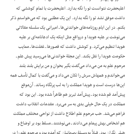
اعلی‏حضرت نتوانست تو را نگه بدارد. اعلی‏حضرت با تمام کوششی که
داشت موفق نشد تو را نگه بدارد. این یک مطلبی بود که می‌خواستم ذکر
بکنم. در این ایام روزنامه‌های خواندنی‌ها ـ امیرانی یک سلسله مقالاتی
می‌نوشت بر علیه هویدا و درواقع مثل این‏که یک ادعانامه‌ای بر علیه
هویدا تنظیم می‌کرد. و کوشش داشت که قصورها ـ غفلت‌ها ـ معایب
حکومت هویدا را نقل بکند. این مجلۀ خواندنی‌ها می‌رسید پیش علم ـ
مرحوم علم به من می‌داد می‌گفت بگیر بخوان و من برایش بلند بلند
می‌خواندم و همه‏اش سرش را تکان می‌داد و می‌گفت با کمال تأسف همه
این‌ها درست است و هویدا مملکت را به لب پرتگاه رساند. آن‌موقع
پیش‌آمد قم شده بود ـ پیش‌آمد تبریز هم ظاهراً شده بود. این بود که
مملکت در یک حال خیلی بدی به سر می‌برد. مقدمات انقلاب داشت
فراهم می‌شد. خب مرحوم علم اطلاع داشت از نواحی مختلف مملکت
هم اشخاص بهش پیغام می‌دادند ـ می‌نوشتند ـ مسلط بود بر اوضاع و
خیلی نگران بود. قبلاً به وسیلۀ بهبهانیان که آمده بود و مرحوم علم را در