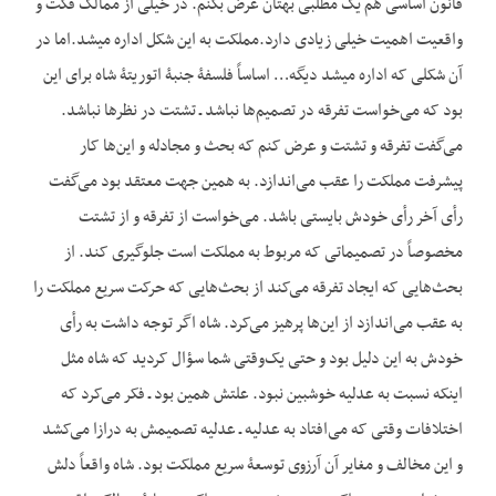
قانون اساسی هم یک مطلبی بهتان عرض بکنم. در خیلی از ممالک فکت و
واقعیت اهمیت خیلی زیادی دارد.مملکت به این شکل اداره می‏شد.اما در
آن شکلی که اداره می‏شد دیگه… اساساً فلسفۀ جنبۀ اتوریتۀ شاه برای این
بود که می‌خواست تفرقه در تصمیم‌ها نباشد ـ تشتت در نظرها نباشد.
می‌گفت تفرقه و تشتت و عرض کنم که بحث و مجادله و این‌ها کار
پیشرفت مملکت را عقب می‌اندازد. به همین جهت معتقد بود می‌گفت
رأی آخر رأی خودش بایستی باشد. می‌خواست از تفرقه و از تشتت
مخصوصاً در تصمیماتی که مربوط به مملکت است جلوگیری کند. از
بحث‌هایی که ایجاد تفرقه می‌کند از بحث‌هایی که حرکت سریع مملکت را
به عقب می‌اندازد از این‌ها پرهیز می‌کرد. شاه اگر توجه داشت به رأی
خودش به این دلیل بود و حتی یک‌وقتی شما سؤال کردید که شاه مثل
این‏که نسبت به عدلیه خوش‏بین نبود. علتش همین بود ـ فکر می‌کرد که
اختلافات وقتی که می‌افتاد به عدلیه ـ عدلیه تصمیمش به درازا می‌کشد
و این مخالف و مغایر آن آرزوی توسعۀ سریع مملکت بود. شاه واقعاً دلش