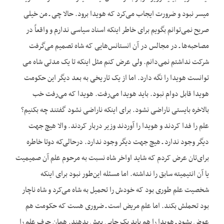
میسر نبود و ضرورت ایجاب می‌کرد که هویدا برود. حالا چی ـ من خیلی
صریح نمی‌توانم بگویم برای خاطر این‏که اسناد سیاسی ندارم و واقعاً در
مصاحبه‌ها ـ در مجالس در آن انستانس‌هایی که شاه تصمیم می‌گرفت
شرکت نداشتم نمی‌دانم. ولی عرض کنم مثل این‏که تا یک مدتی شاه می
توانست هویدا را نگه دارد. اما از یک تاریخی به بعد دیگر این حکومت
هویدا قابل دوام نبود. باید هویدا می‌رفت. هویدا که می‌رفت خب
بالاخره بایستی ناراضی نشود. برای این‏که ناراضی نشود گفتند چه بکنیم؟
علم را فدا کردند و هویدا را آوردند وزیر دربار کردند. والا هیچ جهت
دیگر وجود ندارد ـ هیچ جهت دیگر وجود ندارد. درحالی‌که دوتا خاطره
برای‌تان عرض کردم که شاید اواخر شاه نسبت به مرحوم علم آن صمیمیت
یا آن انتیمیته سابق را نداشته. اما مسئله این‌طور نبود برای این‏که
شخصیت علم طوری بود که خودش را تحمیل به شاه می‌کرد و شاه ناچار
بود تحملش بکند. اما علم مریض است ـ ضروری هست که حکومت هم
عوض بشود ـ هویدا را هم باید یک جایی بهش بدهند. همان حرف علم را