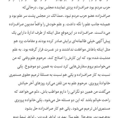
حزب مردم بود صراف‌زاده یزدی نماینده مجلس بود ـ درحالی‌که
صراف‌زاده عضو حزب مردم نبود ـ مع‏ذالک در مجلس پشت سر علم بود و
همیشه جانب علم را نگه داشت. و علم خودش را واقعاً مدیون صراف‌زاده
می‌دانست. صراف‌زاده در این‌موقع مثل این‏که از طرف ادارۀ دارایی یک
پیش‌آگهی خیلی ظالمانه‌ای برایش صادر کرده بودند و مقامات یزد هم
مثل این‏که باهاش موافقت نداشتند و در عسرت قرار گرفته بود. به علم
متشبث شده بود که این کارش را اصلاح کند. مرحوم علم وقتی که من
می‌خواستم بروم سفارش‌هایی کرد نسبت به همین دو موضوع. یکی
نسبت به کار صراف‌زاده و یکی هم نسبت به مسئلۀ ترمیم حقوق مستمری
خانوادۀ پرویزی. مرحوم علم به من تلفن می‌کرد روزهای آخر حیاتش
می‌گفت من همین دو نگرانی را دارم مواظب باش ـ دلم می‌خواهد که
راحت خیالم باشد که این دو مسئله حل می‌شود ـ یکی خانواده پرویزی
مستمری‌اش ترمیم می‌شود ـ یکی هم کار صراف‌زاده حل بشود
به‌هرصورت. به‌هرحال علم سال بعد در اواخر فروردین ـ اواخر نیمۀ دوم