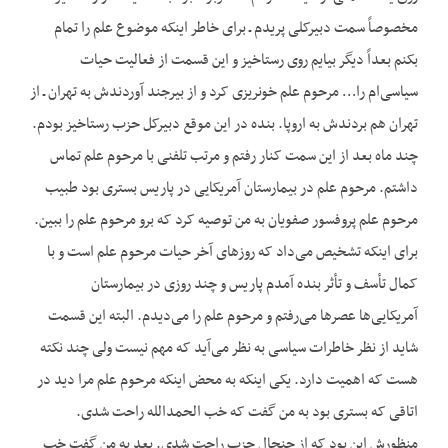
مخصوصاً سمت دبیرکلی پریدم ـ برای خاطر این‏که موضوع علم را تمام
بکنم بعداً دیگر بیایم روی رستاخیز و این قسمت از فعالیت حیات
سیاسی‌ام را… مرحوم علم خونریزی کرد و از بیرجند آوردندش به تهران ـ از
تهران هم بردندش به اروپا. بنده در این موقع دبیرکل حزب رستاخیز بودم.
چند ماه بعد از این سمت کنار رفتم و مرتب تلفنی با مرحوم علم تماس
داشتم. مرحوم علم در بیمارستان آمریکایی در پاریس بستری بود طبیب
مرحوم علم پروفسور صفویان به من توصیه کرد که برو مرحوم علم را ببین.
برای این‏که تشخیص می‌داد که روزهای آخر حیات مرحوم علم است و با
کمال تأسف و تأثر بنده آمدم پاریس و چند روزی در بیمارستان
آمریکایی‌ها عصرها می‌رفتم و مرحوم علم را می‌دیدم. البته این قسمت
شاید از نظر خاطرات سیاسی به نظر می‌آید که مهم نیست ولی چند نکته
هست که اهمیت دارد. یکی این‏که به محض این‏که مرحوم علم مرا دید در
اتاقی که بستری بود به من گفت که خب الحمدالله راحت شدی.
منظورش این بود که از جنجال حزب راحت شدی. بعد به من گفت خب