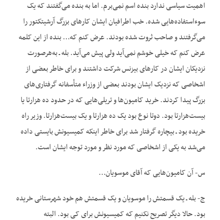
اهمیت سیاسی ندارد بنده اسم نمی‌برم. اما به بنده می‌گفتند که یک
سوءاستفاده‌هایی شده. خب اطرافیان ایشان کارهای بزرگ آرشیتکتور را
می‌گرفتند و صاحب ثروت شده بودند. عرض کنم که… بنده از این کلمه
عرض کنم که خیلی خوشم نمی‌آید ولی پیش می‌آید. بله ـ به‌هرصورت
نزدیکان ایشان در کارهای بیزنس شرکت داشتند و برای خاطر بعضی از
اشخاصی که نزدیک ایشان بودند بعضی از وزراء متأسفانه گرفتاری‌های
بزرگ پیدا کردند. خرید کامیون‌ها و تریلی‌هایی که در حدود ده هزارتا یا
بیست‌هزارتا بود. دوتا نوع بود یک ده هزارتا و یک بیست‌هزارتا. وزیر راه
خریده بود ـ بیچاره گرفتار شد برای خاطر این‏که کمیسیونش بایستی داده
می‌شد به یکی از اشخاصی که مورد نظر و مورد توجه ایشان است.
س- آن کامیون‌هایی که آقای موسویان…
ج- بله ـ یک قسمتش را موسویان و یک قسمتش هم خود شهرستانی خریده
بود. حالا دیگر تصریح نکنیم که کمیسیونش برای کی بود. البته