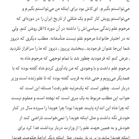
می‌توانستم بگیرم. ای‌کاش بود برای این‏که من می‌توانستم بگیرم و
می‌توانستم رویش کار کنم و یک شکلی از تاریخ ایران را در دوره‌ای که
مرحوم علم زندگی سیاسی‌اش را داشته در آن دوره لااقل روشن کنم. ولی
نه در اختیار خانوادۀ مرحوم علم نیست متأسفانه. مطلب دیگری که دیروز
شما این‌جا عنوان فرمودید ـ ببخشید پریروز ـ دیروز که ما را سرافراز نکردید
ـ عرض کنم که فرمودید چطور شد با تمام توجهی که مرحوم شاه به
مرحوم علم داشت و با وجودی که من یادآوری کردم شاه گفته بوده که با
همدیگر می‌رویم و حتی شاه به قریب گفته بوده که تا علم زنده است وزیر
دربار است. چطور است که یک‌مرتبه علم رفت؟ مسئله این است که
جواب این مطلب مربوط به یک سِری است که نهفته است و معلوم نیست
که چرا شاه این اندازه پایبند هویدا بود؟ چرا هویدا را سیزده سال در کنار
خودش نگه داشت و مثل این‏که هویدا را نمی‌خواست ناراضی کند از
خودش و به همین جهت علم را از وزارت دربار برداشت فدا کرد برای
این‏که هویدا بیاید وزیر دربار بشود. مثل این‏که دیگر ادامۀ حکومت هویدا