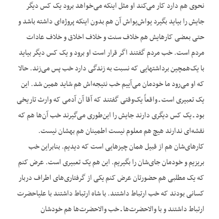
نحوی هم دارد کار می‌کند او مثل این‏که می‌خواهد برود یک کس دیگر
جایش را بیاید بگیرد یواش‌یواش آن هم بدون این‏که پروژه‌ای داشته باشد و
حتی بعضی کارهایش هم خلاف سنت و خلاف اخلاق و خلاف عادات
مردم است. خب مردم گفتند اگر قرار است او برود و یک کس دیگر بیاید
با یک‌همچین برداشتهایی که نسبت به زندگی دارد خب پس می‌زند. حالا
که او می‌رود ما خودمان می‌آییم خب نتیجه‌اش هم شاید همین شد. این
یک تعبیری است ـ واقعاً یک‌وقتی گفتند که آقا آن آدمی که وارث تاریخی
بود ـ یک کس دیگری دارند جایش را این‌طوری می‌گیرند خب آن‌ها هم که
نقشه‌ای ندارند هیچ هم معلوم نیست اطمینان هم بهشان نیست.
کارهای‌شان هم از قبیل همان چیزهایی است که دیدیم. بنابراین خب
بریزیم و خودمان جای‌شان را بگیریم. این هم یک تعبیری است. عرض کنم
که یک مطلبی هم حضورتان عرض کنم یکی از گرفتاری‌های اطراف دربار
کسانی بودند که خب ارتباط داشتند. با شاه ارتباط داشتند با علیاحضرت
ارتباط داشتند و با والاحضرت‌ها ـ خب والاحضرت‌ها هم خودشان