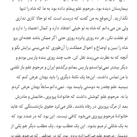
بیمارستان دیده بود ـ مرحوم علم پیغام داده بود به ما که شاه را تنها
نگذارید. آن‌موقع به من گفت که درست است که تو حالا کاری نداری
ولی من می‌دانم که شاه به تو خیلی اعتقاد دارد و کمال اعتماد را دارد و
تو غفلت نکن ـ هر ده روزی پانزده روزی حتی اگر ممکن باشد هفته‌ای برو
شاه را ببین و اوضاع و احوال مملکت را آن‌طوری که می‌بینی برایش بگو و
آنچه که به نظرت می‌رسد نقل کن. خب چند روزی بنده پاریس بودم و
دیگر بیشتر نمی‌توانستم پاریس بمانم برگشتم ایران و مرحوم علم باز تلفنی
با من تماس داشت. این‌جا یک نکتۀ دیگری را باید بهتان عرض کنم که
ببینید علم چقدر به دوستی پایبند بود. نمی‌دانم سابقاً بهتان عرض کردم
یا نه. مرحوم علم کوشش داشت که خانوادۀ پرویزی ـ خانمش و مادرش
بعد از مرگ پرویزی در رفاه باشند ـ فکر می‌کرد حقوق بازنشستگی که عاید
خانوادۀ مرحوم پرویزی می‌شود کافی نیست. این بود که در صدد بود که
به یک شکلی ترمیم بشود. این یک مطلب بود ـ یک مطلب دیگر هم یکی از
دوستان مرحوم علم صراف‌زاده یزدی بود که در موقعی که مرحوم علم در