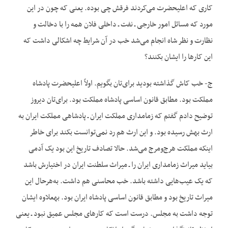
کاری که اعلی‏حضرت می‌کردند فرقش چی بوده. یعنی که چون در این
مورد که مسائل امور خارجی ـ نفت ـ داخلی فلان همه را با دخالت و
نظارت و نظر شاه انجام می‌شد خب در آن شرایط چه اشکالی داشت که
این کارها را ایشان بکنند؟
ج- خب کاش گذاشته بودید برای‌تان بگویم. اولاً اعلی‏حضرت پادشاه
مملکت بود. مطابق قانون اساسی پادشاه مملکت بود. برای‌تان دیروز
توضیح دادم گفتم که زمامداری مملکت ایران ـ پادشاهی مملکت ایران به
ارث بهش رسیده بود. و این ارث هم رد نمی‌توانست بکند برای خاطر
این‏که مملکت هرج‌ومرج می‌شد. حالا تصادف تاریخ این بود یک آدمی
بیاید میراث زمامداری ایران را ـ میراث سلطنت ایران در اختیارش باشد
که یک عیب‌هایی داشته باشد. خب محاسنی هم داشت. به‌هرحال این
میراث تاریخ بود و مطابق قانون اساسی پادشاه ایران بود. به‏علاوه ایشان
توجه داشت به مجلس. درست است که کارهای مجلس عمیق نبود ـ یعنی