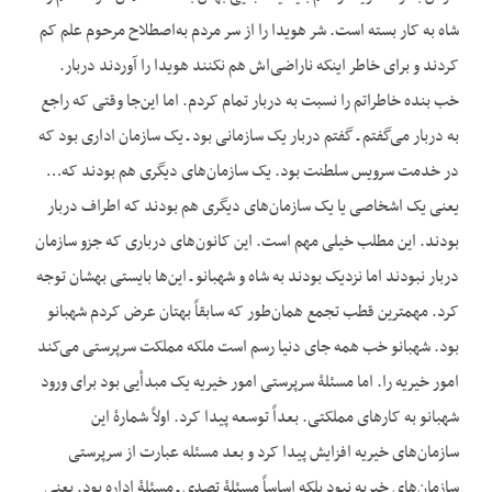
شاه به کار بسته است. شر هویدا را از سر مردم به‌اصطلاح مرحوم علم کم
کردند و برای خاطر این‏که ناراضی‌اش هم نکنند هویدا را آوردند دربار.
خب بنده خاطراتم را نسبت به دربار تمام کردم. اما این‌جا وقتی که راجع
به دربار می‌گفتم ـ گفتم دربار یک سازمانی بود ـ یک سازمان اداری بود که
در خدمت سرویس سلطنت بود. یک سازمان‌های دیگری هم بودند که…
یعنی یک اشخاصی یا یک سازمان‌های دیگری هم بودند که اطراف دربار
بودند. این مطلب خیلی مهم است. این کانون‌های درباری که جزو سازمان
دربار نبودند اما نزدیک بودند به شاه و شهبانو ـ این‌ها بایستی بهشان توجه
کرد. مهمترین قطب تجمع همان‌طور که سابقاً بهتان عرض کردم شهبانو
بود. شهبانو خب همه جای دنیا رسم است ملکه مملکت سرپرستی می‌کند
امور خیریه را. اما مسئلۀ سرپرستی امور خیریه یک مبدأیی بود برای ورود
شهبانو به کارهای مملکتی. بعداً توسعه پیدا کرد. اولاً شمارۀ این
سازمان‌های خیریه افزایش پیدا کرد و بعد مسئله عبارت از سرپرستی
سازمان‌های خیریه نبود بلکه اساساً مسئلۀ تصدی ـ مسئلۀ اداره بود. یعنی