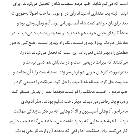
است که می‌کنم شاید. خب مردم سلطنت شاه را تحمیل می‌کردند. برای
این‏که البته یک مقداری استبداد رأی در او بود. اما خب اصولاً به‌طوری‌که
بعد برای‌تان خواهم گفت شاه آدم مهربانی بود ـ آدم وطن‌پرستی بود و
منشأ کارهای خیلی خوب هم شده بود. و به‌هرصورت مردم می‌دیدند در
مقابلش هم یک پروژۀ بهتری نیست ـ یک راه بهتری نیست. هیچ‌کس به طور
مطمئن راه بهتر نشان نمی‌داد. این است که تحمل می‌کردند شاه را.
می‌گفتند که میراث تاریخی است و در مقابلش هم کسی نیست و
به‌هرصورت کارهای خوبی هم ازش سر زده. مسئلۀ نفت را با آن متانت و
ملایمت حل کرد. مسئله شط‌العرب را حل کرد ـ مملکت را صنعتی کرد و
خب مردم… امنیت مملکت را توانست مجدداً بعد از پدرش مستقر کند
و مردم یک رفاهی می‌دیدند دیگر ـ خب تسلیم بودند. مگر آدم‌های
ماجراجو ـ آدم‌های آمبیسیون و الا آدم‌هایی که در فکر سازندگی مملکت
بودند با همۀ عیب‌هایی که وجود داشت می‌ساختند می‌گفتند خب داریم
کار می‌کنیم برای مملکت. اما وقتی که دیدند آن وارث تاریخی به یک