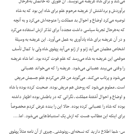
می‌کند و برای شاه عریضه می‌نویسد. آن طوری که خانمش به‌هرحال
برآوردش و برداشتش از عریضه مرحوم علم برای شاه این بود که به شاه
توصیه می‌کرد اوضاع و احوال بد مملکت را متوجه‌اش می‌کرد و به آنچه
که به‌هرحال تجربۀ سیاسی داشت مجدداً برای تذکر ازش استفاده می‌کرد
و در آن عریضه برای شاه یادآوری به عمل می‌آورد. این عریضه به وسیلۀ
اشخاص مطمئن می‌آید ژنو و از ژنو می‌آید پهلوی شاه ولی با کمال تأسف
موقعی این عریضه به شاه می‌رسد که علم فوت کرده بود. اما شاه عریضه
را وقتی می‌بیند عصبانی می‌شود. عریضه را که می‌خواند عصبانی
می‌شود و پرتاب می‌کند. می‌گوید من فکر می‌کردم علم جسمش مریض
است ـ معلوم می‌شود که روحش هم مریض بوده. صحبت کرده بوده با شاه
و اوضاع و احوال آشفتۀ مملکت ـ نگرانی که در باطنش بوده اظهار داشته
بوده که شاه را عصبانی کرده بوده. حالا این را بنده عرض کردم مخصوصاً
برای این‏که این مطالب هست که ازش یک استنباط‌هایی می‌شود. اما….
س- شما اطلاع دارید که نسخه‌ای ـ رونوشتی ـ چیزی از آن نامه مثلاً پهلوی