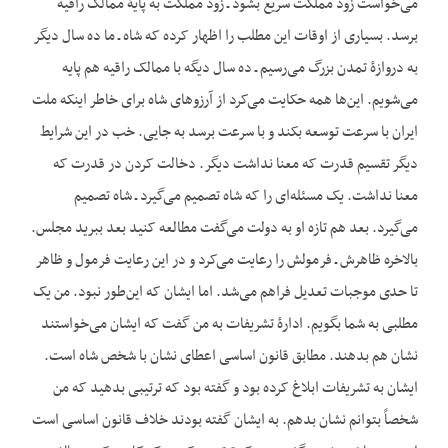
می‌خواست زود مملکت سریع بشود ـ زود مملکت به پایۀ ممالک راقیه
برسد. بسیاری از اوقات این مطلب را اظهار کرده که شاه ـ ما ده سال دیگر
به دروازۀ تمدن بزرگ می‌رسیم ـ ده سال دیگه با ممالک راقیه هم پایه
می‌شویم. این‌ها همه حکایت می‌کرد از آرزوهای شاه برای خاطر این‏که ملت
ایران با سرعت توسعه بکند و با سرعت برسد به جایی. خب در این شرایط
دیگر تقسیم قدرت که معنا نداشت دیگر. دخالت کردن در قدرت که
معنا نداشت. یک مسئله‌ای را که شاه تصمیم می‌گیرد ـ شاه تصمیم
می‌گیرد. بعد هم تازه او به دولت می‌گفت مطالعه کنید بعد ببرید مجلس.
بالاخره ظاهرش ـ فرمولش را رعایت می‌کرد و در این رعایت فرمول و ظاهر
تا حدی موجبات تعدیل فراهم می‌شد. اما ایشان که این‌طور نبود. من یک
مطلبی به شما بگویم. ادارۀ تشریفات به من گفت که ایشان می‌خواستند
نشان هم بدهند. مطابق قانون اساسی اعطای نشان با شخص شاه است.
ایشان به تشریفات ابلاغ کرده بود و گفته بود که ترتیبی بدهید که من
شخصاً بتوانم نشان بدهم. به ایشان گفته بودند خلاف قانون اساسی است