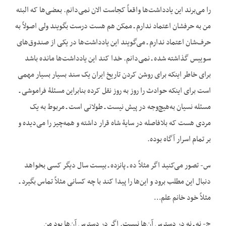
را می‌برند این یادداشت‌ها واقعاً کجاست الان نمی‌دانم. بعضی‌ها که البته
من به حرفشان اعتماد ندارم ـ ممکن هم هست درست بگویند ولی اصولاً به
حرف‌شان اعتماد ندارم ـ می‌گویند این یادداشت‌ها در یکی از صندوق‌های
سوییس گذاشته شده ـ نمی‌دانم. خدا کند این یادداشت‌ها مانده باشد
برای خاطر این‏که برای روشن کردن تاریخ ایران یک سند بسیار بسیار مهمی
است برای این‏که حوادث را روز به روز نقل کرده بنابراین مسئلۀ فراموشی ـ
مسئله نسیان به‌هیچ‌وجه در پیش نیست ـ طولانی است ـ مربوط به یک
مردی هست که بلافاصله در سایۀ شاه قرار داشته و همه‌چیز را می‌دیده و
بر تمام اسرار آگاه بوده.
س- تصور می‌کنید اگر مثلاً ده ـ پانزده ـ بیست سال دیگر کسی بخواهد
دنبال این مطلب برود و این‌ها را پیدا کند با چه کسانی مثلاً تماس بگیرد ـ
مثلاً خود خانم علم…
ج- نه ـ نه در دسترس آن‌ها نیست. اگر در دسترس آن‌ها بود من