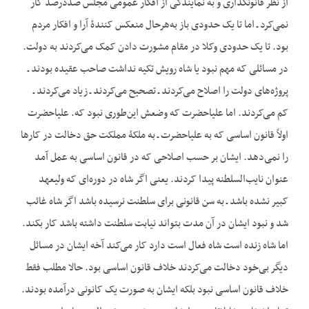
از نظر قانونگذاری و به نمایندگی از افکار عمومی مجلس صددرصد کار
نمی‌کرد ـ اما تا یک حدودی باز به‌هرحال منعکس کنندۀ آرا و افکار مردم
بود. تا یک حدودی وکلا در مقام مشورت دادن کمک می‌کردند به دولت.
در مسائلی که مهم نبود یا شاه رویش تکیه نداشت صاحب عقیده بودند ـ
پروژه‌های دولت را اصلاح می‌کردند ـ تصحیح می‌کردند ـ زیاد می‌کردند ـ
کم می‌کردند. اما علیاحضرت که وضعش این‌طوری نبود که. علیاحضرت
اولاً قانون اساسی که به علیاحضرت ـ به ملکۀ مملکت حق دخالت در کارها
را نمی‌دهد. ایشان بر حسب اصلاحی که در قانون اساسی به عمل آمد
عنوان نایب‌السلطنه پیدا کردند. یعنی اگر شاه در دوره‌ای که ولی‏عهد
کبیر نشده باشد ـ به سن قانونی برای سلطنت نرسیده باشد اگر شاه غائب
شد و نبود ایشان در آن مدت بتواند نیابت سلطنت داشته باشد کار بکند.
اما شاه زنده است شاه فعال است دارد کار می‌کند آخه ایشان در مسائل
دیگر بی‌خود دخالت می‌کردند خلاف قانون اساسی بود. حالا مطلب فقط
خلاف قانون اساسی نبود بلکه ایشان به صورت یک کانونی درآمده بودند.